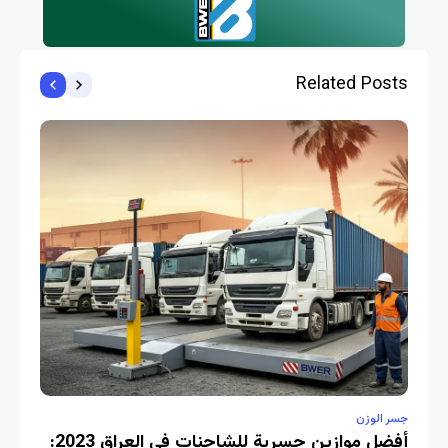
Related Posts
جسر الوزن
جسر 
أفضل موازين جسرية للشاحنات في العراق 2023:
أفض