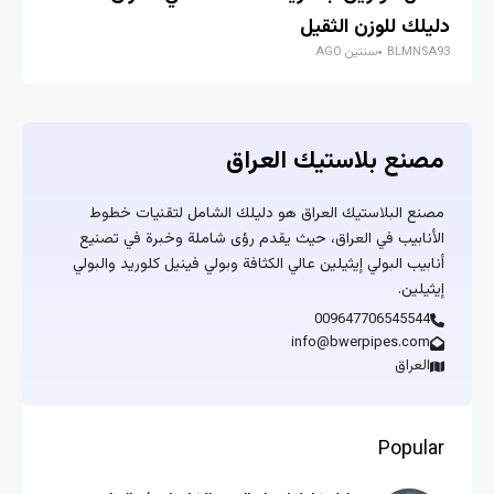
دليلك للوزن الثقيل
دليل
BLMNSA93
سنتين AGO
A93
مصنع بلاستيك العراق
مصنع البلاستيك العراق هو دليلك الشامل لتقنيات خطوط
الأنابيب في العراق، حيث يقدم رؤى شاملة وخبرة في تصنيع
أنابيب البولي إيثيلين عالي الكثافة وبولي فينيل كلوريد والبولي
إيثيلين.
009647706545544
info@bwerpipes.com
العراق
Popular