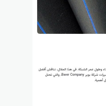
لأداء وطول عمر الشبكة. في هذا المقال، نناقش أفضل
الشركات المتخصصة في هذا المجال، حيث نقيّم كل منها وفقًا لمعايير الجودة والموثوقية والابتكار. سنتعرّف أيضًا على أبرز ميزات شركة بوير Bwer Company، والتي تحتل