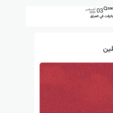
03
30K
أغسطس
2026
الزفت في العراق
لين