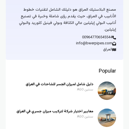
نع البلاستيك العراق هو دليلك الشامل لتقنيات خطوط
أنابيب في العراق، حيث يقدم رؤى شاملة وخبرة في تصنيع
ابيب البولي إيثيلين عالي الكثافة وبولي فينيل كلوريد والبولي
ثيلين.
009647706545544
info@bwerpipes.com
العراق
Popul
دليل شامل لميزان الجسر للشاحنات في العراق
سنتين AGO
معايير اختيار شركة لتركيب ميزان جسري في العراق
سنتين AGO