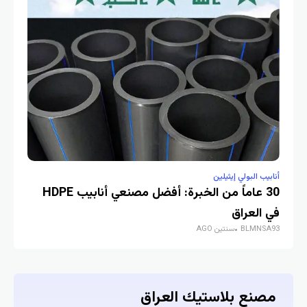
يب البولي إيثيلين
أنابيب البولي إيث
30 عاماً من الخبرة: أفضل مصنعي أنابيب HDPE
مصنعو أنابي
BLMNSA93
سنت
 العراق
BLMNS
سنتين AGO
صنع بلاستيك العراق