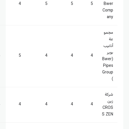
5
4
5
5
5
Bwer
Comp
any
مجمو
عة
أنابيب
بوير
4
5
4
4
4
(Bwer
Pipes
Group
)
شركة
زين
4
4
4
4
4
CROS
S ZEN