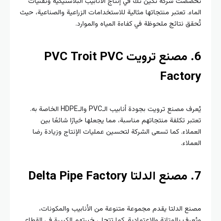
صت شركة تكين تك في إنتاج الأنابيب البلاستيكية وتقنيات
اء. تعتبر منتجاتها مثالية للاستخدامات الزراعية والصناعية، حيث
قق نتائج ملحوظة في كفاءة المياه والموارد.
6. مصنع ترويت PVC Troit PVC
Facto
يُعرف مصنع ترويت بجودة أنابيب الـPVC والـHDPE الخاصة به.
بر تكلفة منتجاتهم مناسبة، مما يجعلها خيارًا شائعًا بين
ملاء. كما تسعى الشركة لتحسين عمليات الإنتاج وزيادة رضا
ملاء.
ع الدلتا يقدم مجموعة متنوعة من الأنابيب والمكونات،
عرف بالمتانة والاعتمادية. كما تتجلى خبرتهم الكبيرة في القطاع