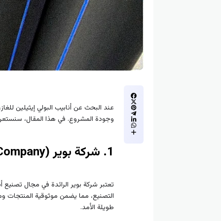
عند البحث عن أنابيب البولي إيثيلين للغا
وجودة المشروع. في هذا المقال، سنستعرض أفضل 10 شركات في العراق تقدم أنابيب البولي إيثيلين للغاز. سنتناول مزايا كل شركة ون
1. شركة بوير (Bwer Company)
تعتبر شركة بوير الرائدة في مجال تصنيع أن
التصنيع، مما يضمن موثوقية المنتجات ومل
طويلة الأمد.