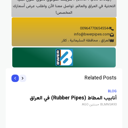
التحتية في العراق والعالم. تواصل معنا الآن واطلب عرض أسعارك
المخصص!
009647706545544
info@bwerpipes.com
العراق ، محافظة السليمانية ، كلار
Related Posts
LOG
BLOG
أنابيب المطاط (Rubber Pipes) في العراق
BLMNSA93
سنتين AGO
(PEX-AL-PEX Pipes) في العراق
A93