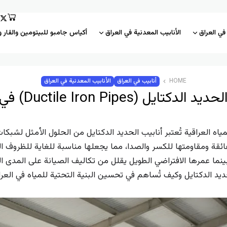
 في العراق
الأنابيب المعدنية في العراق
أكياس جامبو للبيتومين والقار و
HOME
أنابیب في العراق
الأنابيب المعدنية في العراق
دكتايل (Ductile Iron Pipes) في العراق
مياه العراقية تُعتبر أنابيب الحديد الدكتايل من الحلول الأمثل لشبكات 
فائقة ومقاومتها للكسر والصدا، مما يجعلها مناسبة للغاية للظروف الب
بينما عمرها الافتراضي الطويل يقلل من تكاليف الصيانة على المدى ال
ديد الدكتايل وكيف تُساهم في تحسين البنية التحتية للمياه في العرا