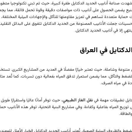
 شهدت صناعة أنابيب الحديد الدكتايل طفرة كبيرة، حيث تم تبني تكنولوجيا متط
يع يضمن الحصول على أنابيب ذات مواصفات دقيقة وقوة تحمل فائقة، مما يجعله
ات حماية متعددة تساهم في تعزيز مقاومتها للتآكل والإجهادات البيئية المختلفة، م
لتحسينات جعلت الأنابيب المصنوعة من الحديد الدكتايل تتفوق على البدائل التقليد
هي إلا في أنابيب الحديد الدكتايل.
لدكتايل في العراق
اق متنوعة وشاملة، حيث تعتبر خيارًا مفضلًا في العديد من المشاريع الكبرى. تس
ضغط والتآكل، مما يضمن استمرار تدفق المياه بفعالية دون تسربات. كما تُعد مثالي
دة في مياه الصرف.
كتايل تطبيقات مهمة في
نقل الغاز الطبيعي
، حيث توفر أمانًا عاليًا واستقرارًا طو
توزيع المياه بفاعلية وكفاءة. وفي مشاريع البنية التحتية، توفر هذه الأنابيب حما
الطاقة.
ضغط والظروف البيئية الصعبة، تُعتبر أنابيب الحديد الدكتايل الخيار الأمثل للم