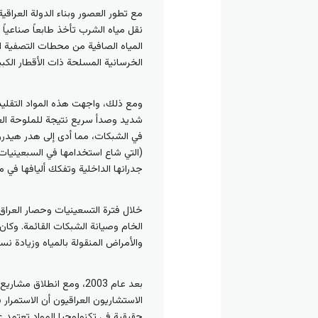
مع تطور العصور وبناء الدولة العراق
المياه الصافية من محطات التصفية ال
الخرسانية المسلحة ذات الأقطار الكب
ومع ذلك، واجهت هذه المواد التقليدي
شديد وصدأ سريع نتيجة للملوحة الع
في الشبكات، مما أدى إلى هدر هيدرول
(التي شاع استخدامها في السبعينيات و
جدرانها الداخلية وتفكك أليافها في م
خلال فترة التسعينيات وحصار العراق 
الخام وصيانة الشبكات القائمة. وكان 
والأمراض المنقولة بالمياه وزيادة نسبة الف
بعد عام 2003، ومع انطلاق
الاستشاريون العراقيون أن الاستمرار ف
حقيقية في تكنولوجيا المواد تعتمد ع