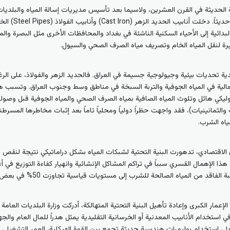
ية الحديثة في القرن العشرين، ولاسيما بعد تأسيس مديريات إسالة المياه والبلديا
نقل مياه الشرب 
بدائية إلى الأحياء السكنية الناشئة في بغداد والمحافظات الأخرى مثل البصرة وا
يرة لنقل المياه الخام وتصريف مياه الصرف الصحي والسيول.
ة تحديات بيئية وجيولوجية جسيمة في العراق. فالحديد الزهر والفولاذ، على الرغم
الية في المياه الجوفية والتربة السبخة في مناطق وسط وجنوب العراق. وتسبب 
يكي هائل وتلوث المياه الصافية بمياه الصرف الصحي والمياه الجوفية قبل وصوله
الثمانينيات)، فقد واجهت حظراً دولياً ومحلياً تاماً بعد إثبات مخاطرها المسرطن
ياه الشرب.
الاقتصادي، تدهورت البنية التحتية لشبكات المياه بشكل دراماتيكي نتيجة لنقص قط
هذا الإهمال القسري سبباً في تراكم المشاكل الإنشائية وانهيار كفاءة التوزيع في أ
اقد من المياه الصالحة للشرب إلى مستويات قياسية تجاوزت 50% في بعض المناطق.
 مشاريع الإعمار الكبرى وإعادة تأهيل البنية التحتية المتهالكة، أدركت وزارة البلديات الع
ي استخدام الأنابيب المعدنية أو الخرسانية التقليدية يمثل هدراً للمال العام والجه
لى استخدام بوليمرات هندسية حديثة تجمع بين القوة الهيكلية، العمر التشغيلي الط