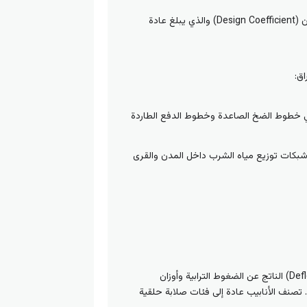
حيث تمثل MRS الحد الأدنى للمقاومة المطلوبة للمادة (10 ميجاباسكال لـ PE100)، وتمثل C معامل التصميم أو الأمان (Design Coefficient) والذي يبلغ عادة
ق:
ة لضغط تشغيلي يصل إلى 16 بار. وتستخدم في خطوط الضخ الصاعدة وخطوط الدفع الطاردة
وتعتبر الأكثر استخداماً في شبكات توزيع مياه الشرب داخل المدن والقرى
الصلابة الحلقية (Ring Stiffness – SR) هي مقياس لقدرة الأنبوب على مقاومة التسطح أو الانبعاج العمودي (Deflection) الناتج عن الضغوط الترابية وأوزان
احنات والسيارات المارة فوق الخندق. تُقاس الصلابة الحلقية بالرمز (SN) ووحدتها (كيلونيوتن/متر مربع – kN/m²). تصنف الأنابيب عادة إلى فئات صلابة حلقية