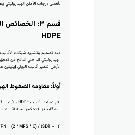
بأقصى درجات الأمان الهيدروليكي وع
قسم ٣: الخصائص
HDPE
عند تصميم وتشييد شبكات الأنابيب ا
الهيدروليكي الداخلي الناتج عن تدف
الأرض. تتميز أنابيب البولي إيثيلين عالي الكثافة (HDPE) بخصائص ميكانيكية متفوقة تمكنها من مواجهة كلا ا
أولاً: مقاومة الضغوط الهيدروليكية الداخلي
العلاقة بينهما تحكمها معادلة هندسية تأخذ 
[PN = (2 * MRS * C) / (SDR – 1)]