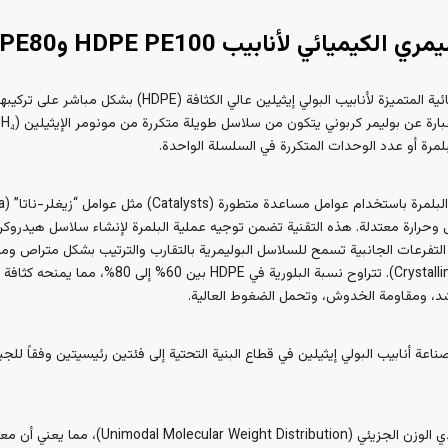
تعتمد الخصائص الميكانيكية والفيزيائية المتميزة لأنابيب الب
 منخفض وحرارة معتدلة. هذه التقنية تضمن توجيه عملية البلمرة لإنشاء سلاسل هيدر
ت الجانبية (Branching). قلة التفرعات الجانبية تسمح للسلاسل البوليمرية بالتقارب والترتيب بشكل مت
شد، ومقاومة الخدوش، وتحمل الضغوط العالية.
عة أنابيب البولي إيثيلين في قطاع البنية التحتية إلى فئتين رئيسيتين وفقاً للجي
تتميز هذه المادة بتوزيع أحادي الوزن الجزيئي 