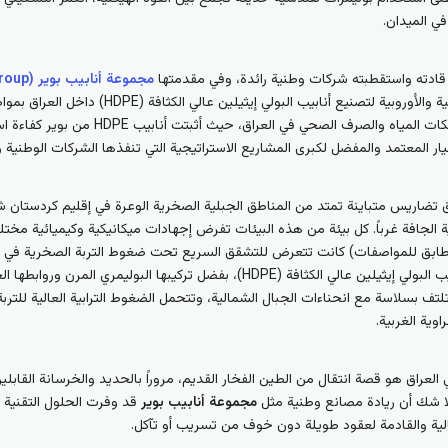
في الميدان.
ت قادته واستقطبته شركات وطنية رائدة، وفي مقدمتها
مجموعة أنابيب بوير (Bwer Pipes Group)
استقدام أحدث خطوط الإنتاج الألمانية والأوروبي
تغيير الفلسفة الهندسية لتصميم شبكات الميا
يار المعتمد والمفضل لكبرى المشاريع الاستراتيجية التي تنفذها الشركات الوطنية وا
ق تضاريس متباينة تمتد من المناطق الجبلية الصخرية الوعرة في إقليم كردستان شم
الجافة غرباً. كل بيئة من هذه البيئات تفرض إجهادات ميكانيكية وكيميائية مختلفة
P التجاري غير المطابق للمواصفات) كانت تتعرض للتشقق السريع تحت ضغوط التربة الصخرية
الصيف الشديدة في الجنوب. أما أنابيب البولي إيثيلين عالي الكثافة (HDPE)، بفضل 
 بسلاسة مع انحناءات الجبال الشمالية، وتتحمل الضغوط الترابية العالية للتربة 
وية الغربية.
في العراق هو قصة انتقال من الطين الفخار القديم، مروراً بالحديد والخرسانة القابلي
مجموعة أنابيب بوير
قد وفرت الحلول التقنية و
لية والقادمة لعقود طويلة دون خوف من تسريب أو تآكل.