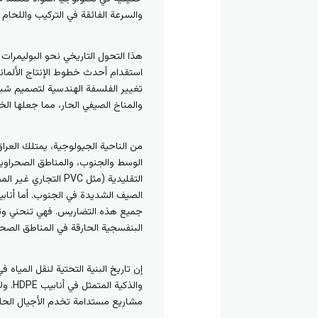
والسرعة الفائقة في التركيب واللحام 
هذا التحول التاريخي نحو البوليمرا
والمناخ الصيفي الحار، مما جعلها الخ
من الناحية الجيولوجية، يمتلك العرا
الوسط والجنوب، والمناطق الصحراوية 
التقليدية (مثل VC
جميع هذه التضاريس. فهي تنحني وتلتف
البنفسجية الحارقة في المناطق الصحرا
إن تاريخ البنية التحتية لنقل المياه 
والذكية المتمثل في أنابيب HDPE. ولا شك أن ريادة مصانع وطنية مثل
مشاريع مستدامة تخدم الأجيال الحا