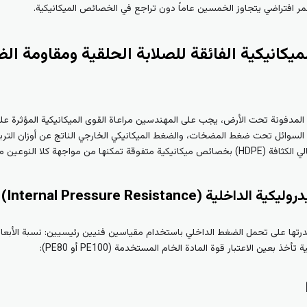
مر افتراضي يتجاوز الخمسين عاماً دون تراجع في الخصائص الميكانيكية.
 الميكانيكية الفائقة للصلابة الحلقية ومقاومة ا
لمدفونة تحت الأرض، يجب على المهندسين مراعاة القوى الميكانيكية المؤثرة عل
ق السوائل تحت ضغط المضخات، والضغط الميكانيكي الخارجي الناتج عن أوزان الترب
لنوعين من الإجهادات بكفاءة تامة.
ة (Internal Pressure Resistance)
بعين الاعتبار قوة المادة الخام المستخدمة (PE100 أو PE80):