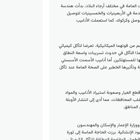
ت العامة في مختلف أرجاء البلاد، بدأت هندسة
تأخذ طابعاً صناعياً حديثاً. دخلت أنابيب الحديد الزهر (Cast Iron) وأنابيب الفولاذ (Steel Pipes) الخدمة في الأربعينيات والخمسينيات لتوصيل
لموصل وكركوك. كما استعملت الأنابيب
 من قوتهما الميكانيكية، تعرضا لتآكل كيميائي
هذا التآكل في حدوث تسريبات واسعة النطاق
ا للمستهلكين. أما أنابيب الأسمنت الأسبستي
ة وتأثيرها الخطير على الصحة العامة عند تآكل
ع الغيار وصعوبة استيراد الأنابيب والمواد
غلب المحافظات، مما أدى إلى انتشار الأوبئة
امة ووزارة الإعمار والإسكان والمهندسون
ود الإنشائية. برزت الحاجة الماسة إلى ثورة
ويل، المقاومة المطلقة للتآكل الكيميائي،