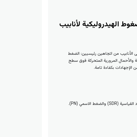
لضغوط الهيدروليكية لأنابيب
ى الأنابيب من اتجاهين رئيسيين: الضغط
ة والأحمال المرورية المتحركة فوق سطح
يتم تصنيف أنابيب HDPE بناءً على قدرتها على تحمل الضغط الداخلي باستخدام مقياسين فنيين رئيسيين: نسبة الأبعاد القياسية (SDR) والضغط الاسمي (PN).