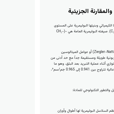
ولي إيثيلين عالي الكثافة (HDPE) بشكل مباشر على تركيبها الكيميائي وبنيتها البوليمرية على المستوى
الجزيئي. البولي إيثيلين كيميائياً هو عبارة عن بوليمر كربوني يتكون من سلاسل طويلة متكررة من مونومر الإيثيلين (C₂H₄). صيغته البوليمرية العامة هي -(CH₂-
في صناعة أنابيب HDPE، تتم عملية البلمرة باستخدام عوامل مساعدة متطورة (Catalysts) مثل عوامل “زيغلر-ناتا” (Ziegler-Natta) أو عوامل الميتالوسين
وكربونية طويلة ومستقيمة جداً مع حد أدنى من
راص ومتوازي أثناء عملية التبريد بعد البثق، وهو ما
يسمى بالبنية البلورية (Crystalline Structure). تتراوح نسبة البلورية في HDPE بين 60% إلى 80%، مما يمنحه كثافة عالية تتراوح بين 0.941 إلى 0.965 جم/سم³،
ل والتطور التكنولوجي للمادة:
(Unimodal Molecular Weight Distribution)، مما يعني أن معظم السلاسل البوليمرية لها أطوال وأوزان