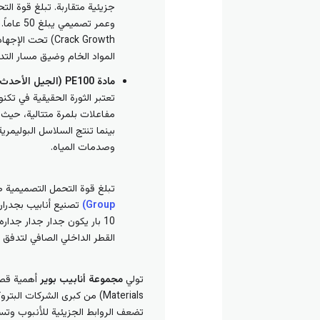
Crack Growth) 
المواد الخام وضيق مسار التدف
مادة PE100 (الجيل الأحدث والجيل المطور):
مفاعلات بلمرة متتالية، حيث ت
بينما تنتج السلاسل البوليمري
وصدمات المياه.
تبلغ قوة التحمل التصميمية طويلة الأجل (MRS) لمادة PE100 حوالي 10.0 ميجابا
Group)
القطر الداخلي الصافي لتدفق ا
تولي
مجموعة أنابيب بوير
Materials) من كبرى الشركا
تضعف الروابط الجزيئية للأنبوب وتس