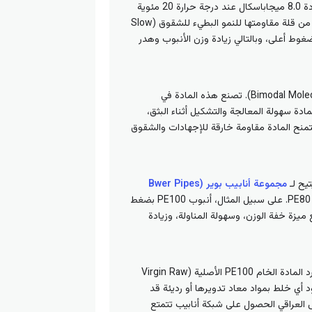
جزيئية متقاربة. تبلغ قوة التحمل التصميمية طويلة الأجل (MRS – Minimum Required Strength) لهذه المادة 8.0 ميجاباسكال عند درجة حرارة 20 مئوية
وعمر تصميمي يبلغ 50 عاماً. على الرغم من نجاحها في التمديدات البسيطة والضغوط المتوسطة، إلا أنها تعاني من قلة مقاومتها للنمو البطيء للشقوق (Slow
مل ضغوط أعلى، وبالتالي زيادة وزن الأنبوب وهدر
تعتبر الثورة الحقيقية في تكنولوجيا البوليمرات، وتتميز بتوزيع ثنائي الوزن الجزيئي (Bimodal Molecular Weight Distribution). تصنع هذه المادة في
ادة سهولة المعالجة والتشكيل أثناء البثق،
 لتمنح المادة مقاومة خارقة للإجهادات والشقوق
مجموعة أنابيب بوير (Bwer Pipes
تصنيع أنابيب بجدران أنحف بكثير مع الحفاظ على نفس القدرة على تحمل الضغوط المرتفعة مقارنة بـ PE80. على سبيل المثال، أنبوب PE100 بضغط
 PE80 لنفس الضغط، مما يمنح المشاريع ميزة خفة الوزن، وسهولة المناولة، وزيادة
أهمية قصوى لنقاء وجودة الحبيبات البوليمرية المستخدمة في خطوط إنتاجها؛ حيث تستورد المادة الخام PE100 الأصلية (Virgin Raw
ود أي خلط بمواد معاد تدويرها أو رديئة قد
 العراقي الحصول على شبكة أنابيب تتمتع