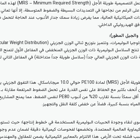
تحت الإجهادات الميكانيكية العالية، مما يفرض زيادة سمك جدار الأنبوب عند الحاجة لتح
ق الهيدروليكي الداخلي.
نتج السلاسل البوليمرية ذات الوزن الجزيئي المنخفض في المفاعل الأول لتمنح الم
ة ذات الوزن الجزيئي العالي جداً (سلاسل طويلة جداً متداخلة) في المفاعل الثاني
سكال. هذا التفوق الجزيئي يتيح لـ
10 بار يكون جدار جدار جداره أقل سمكاً بنسبة تقارب 20% من أنبوب
لمياه بنسبة كبيرة، فضلاً عن خفض كلفة النقل والتجهيز.
ت البتروكيماوية العالمية المعتمدة، وتخضعها لفحوصات كيميائية دقيقة لضمان عدم وج
بب فشله تحت الأرض. هذا الالتزام بالمعايير الكيميائية يضمن للمقاول والمهندس