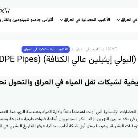
 في العراق
الأنابيب المعدنية في العراق
أكياس جامبو للبيتومين والقار و
HOME
أنابیب في العراق
الأنابيب البلاستيكية في العراق
التاريخية لشبكات نقل المياه في العراق والتحول نح
حضارات الإنسانية التي أولت اهتماماً بالغاً بإدارة المياه وهندسة الري. منذ العصو
ي في بلاد ما بين النهرين. وقد ابتكر السومريون أنظمة قنوات طينية مفتوحة وممرا
ستوطنات البشرية، وهو ما يمثل أول شبكة أنابيب بدائية عرفها التاريخ البشري في ال