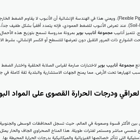
تعتبر أنابيب HDPE أنابيب مرنة (Flexible Pipes). ويعني هذا في الهندسة الإنشائية أن الأنبوب ل
التربة المحيطة به (Soil-Pipe Interaction). عند تعرض الأنبوب للضغط العمودي، فإنه يتمدد أفقياً بشك
. تتميز أنابيب
مجموعة أنابيب بوير
بمرونة مدروسة تسمح بتوزيع هذه الأحمال ال
لشوارع ذات المرور الثقيل دون تعرضها للتسطح أو الكسر الإنشائي، بشرط الال
نع
مجموعة أنابيب بوير
لاختبارات صارمة لقياس الصلابة الحلقية واختبار الضغط 
بب انهيارها تحت الأرض، مما يمنح الجهات الاستشارية والبلدية ثقة كاملة في ج
مناخ العراقي ودرجات الحرارة القصوى على المواد 
شمسي مباشر ومستمر لفترات طويلة. هذا المناخ الصحراوي الجاف والحار يمثل تحدياً
تيكية التي تتأثر خصائصها الفيزيائية والميكانيكية بدرجات الحرارة المحيطة بها.