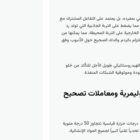
ا يقاوم الضغط الخارجي بمفرده، بل يعتمد على التفاعل المشترك مع
ل طفيف جداً، مما يضغط على التربة الجانبية التي تولد رد
خارجية على التربة المحيطة، مما يمكنها من
تزام بالردم والدك الصحيح حول الأنبوب وفق
الهيدروستاتيكي طويل الأجل للتأكد من خلو
ودة وموثوقية الشبكات المنفذة.
البوليمرية ومعاملات تصحيح
تعتبر الظروف المناخية في العراق من بين الأكثر قسوة وصعوبة في العالم، حيث تسجل المحافظات الوسطى والجنوبية درجات حرارة قياسية تتجاوز 50 درجة مئوية
 تقنياً كبيراً لجميع المواد الإنشائية،