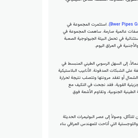
. استثمرت المجموعة في
ة لتصنيع أنابيب البولي إيثيلين عالي الكثافة (HDPE) داخل العراق بمواصفات عالمية صارمة. ساهمت المجموعة في
ه والصرف الصحي في العراق، حيث أثبتت أنابيب HDPE من بوير كفاءة استثنائية في تحمل البيئة الجيولوجية الصعبة
لأجنبية في العراق اليوم.
الاً، إلى السهل الرسوبي الطيني المنبسط في
 على الشبكات المدفونة. الأنابيب البلاستيكية
 في الشمال أو تفقد مرونتها وتتصلب نتيجة لحرارة
تركيبها البوليمري المرن وروابطها الجزيئية القوية، فقد نجحت في التكيف مع
الطينية الجنوبية، وتقاوم الأشعة فوق
ن للتآكل، وصولاً إلى عصر البوليمرات الحديثة
اللوجستية التي أتاحت للمهندس العراقي بناء