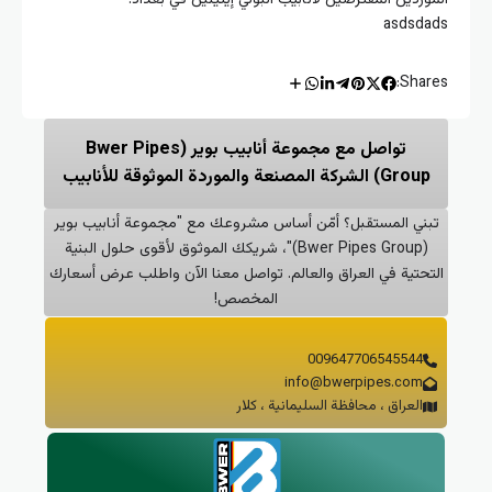
asdsd
Sha
تواصل مع مجموعة أنابيب بوير (Bwer Pipes
Gr) الشركة المصنعة والموردة الموثوقة للأنابيب
ني المستقبل؟ أمّن أساس مشروعك مع "مجموعة أنابيب بوير
(Bwer Pipes Group)"، شريكك الموثوق لأقوى حلول البنية
حتية في العراق والعالم. تواصل معنا الآن واطلب عرض أسعارك
المخصص!
009647706545544
info@bwerpipes.com
العراق ، محافظة السليمانية ، كلار