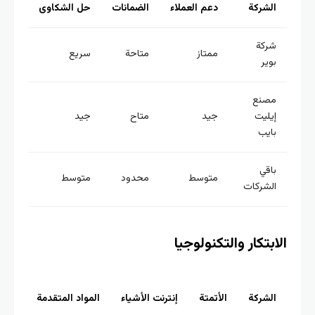
لشركة
دعم العملاء
الضمانات
حل الشكاوى
ركة
ممتاز
متاحة
سريع
وير
صنع
يليت
جيد
متاح
جيد
ايب
اقي
متوسط
محدود
متوسط
لشركات
بتكار والتكنولوجيا
لشركة
الأتمتة
إنترنت الأشياء
المواد المتقدمة