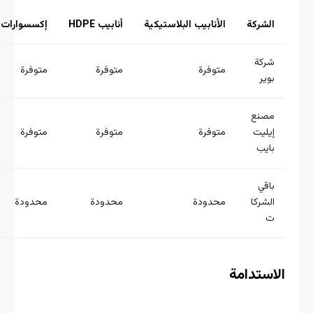
لشركة
الأنابيب البلاستيكية
أنابيب HDPE
إكسسوارات
ركة
متوفرة
متوفرة
متوفرة
وير
صنع
يليت
متوفرة
متوفرة
متوفرة
ايب
اقي
لشركا
محدودة
محدودة
محدودة
ستدامة