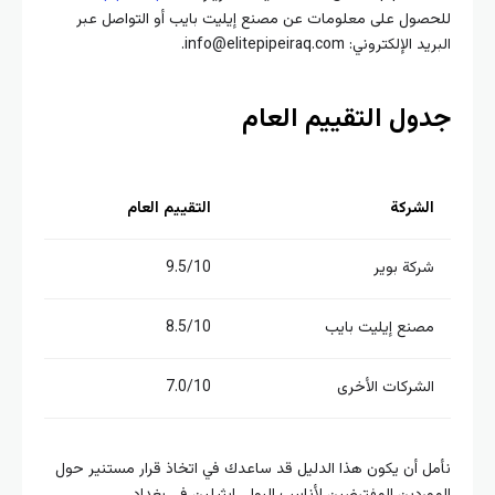
صول على معلومات عن مصنع إيليت بايب أو التواصل عبر
إلكتروني: info@elitepipeiraq.com.
ول التقييم العام
لشركة
التقييم العام
ركة بوير
9.5/10
صنع إيليت بايب
8.5/10
لشركات الأخرى
7.0/10
 أن يكون هذا الدليل قد ساعدك في اتخاذ قرار مستنير حول
ردين المفترضين لأنابيب البولي إيثيلين في بغداد.