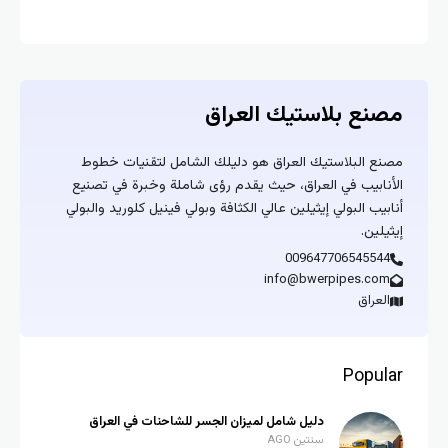
نع بلاستيك العراق
ع البلاستيك العراق هو دليلك الشامل لتقنيات خطوط
نابيب في العراق، حيث يقدم رؤى شاملة وخبرة في تصنيع
بيب البولي إيثيلين عالي الكثافة وبولي فينيل كلوريد والبولي
يلين.
00964770654554
info@bwerpipes.co
لعراق
Popul
دليل شامل لميزان الجسر للشاحنات في العراق
سنتين AGO