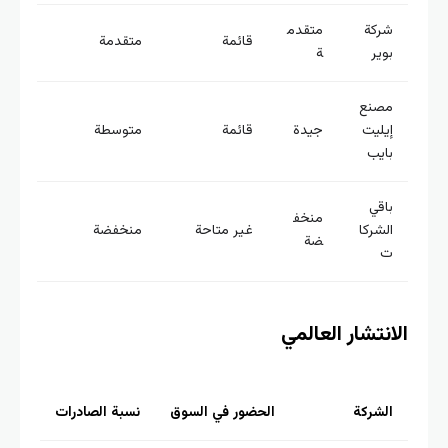
ركة
متقدم
قائمة
متقدمة
وير
ة
صنع
يليت
جيدة
قائمة
متوسطة
ايب
اقي
منخف
لشركا
غير متاحة
منخفضة
ضة
نتشار العالمي
لشركة
الحضور في السوق
نسبة الصادرات