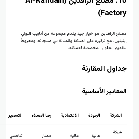
10. مصنع الرافدين (Al-Rafidain
Factor
 الرافدين هو خيار جيد يقدم مجموعة من أنابيب البولي
لين، مع تركيزه على الصلابة والمتانة في منتجاته، ومعروفاً
يم الحلول المخصصة لعملائه.
اول المقارنة
عايير الأساسية
لشركة
الجودة
الاعتمادية
رضا العملاء
التسعير
الابتكار
ركة
عالية
عالية
ممتاز
تنافسي
عالي