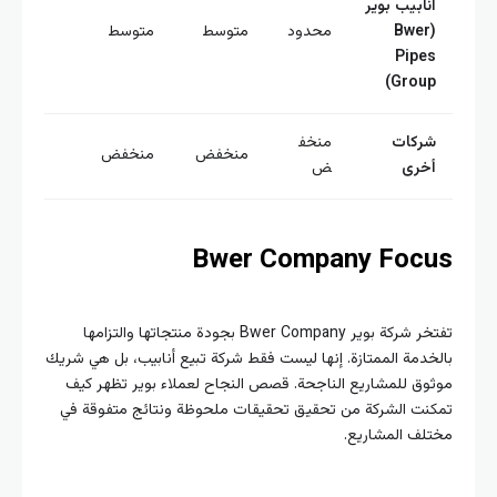
نابيب بوير
(Bwer
محدود
متوسط
متوسط
Pipe
Group
ركات
منخف
منخفض
منخفض
خرى
ض
Bwer Company Foc
تفتخر شركة بوير Bwer Company بجودة منتجاتها والتزامها
خدمة الممتازة. إنها ليست فقط شركة تبيع أنابيب، بل هي شريك
وق للمشاريع الناجحة. قصص النجاح لعملاء بوير تظهر كيف
نت الشركة من تحقيق تحقيقات ملحوظة ونتائج متفوقة في
لف المشاريع.