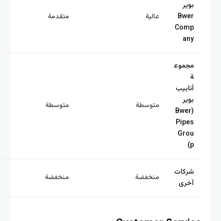
وير
Bwe
عالية
متقدمة
Com
an
جموع
نابيب
وير
متوسطة
متوسطة
(Bwer
Pipe
Gro
p
ركات
منخفضة
منخفضة
خرى