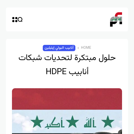
HOME
أنابيب البولي إيثيلين
حلول مبتكرة لتحديات شبكات
أنابيب HDPE