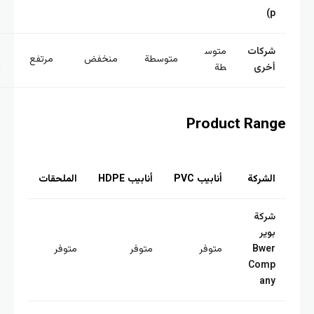
p
ركات
متوس
منخف
متوسطة
منخفض
مرتفع
خرى
طة
ض
Product Ran
لشركة
أنابيب PVC
أنابيب HDPE
الملحقات
ركة
وير
Bwe
متوفر
متوفر
متوفر
Com
an