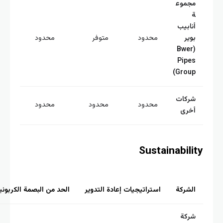
جموع
نابيب
وير
محدود
متوفر
محدود
(Bwer
Pipe
Group
ركات
محدود
محدود
محدود
خرى
Sustainabili
لشركة
استراتيجيات إعادة التدوير
الحد من البصمة الكربونية
ركة