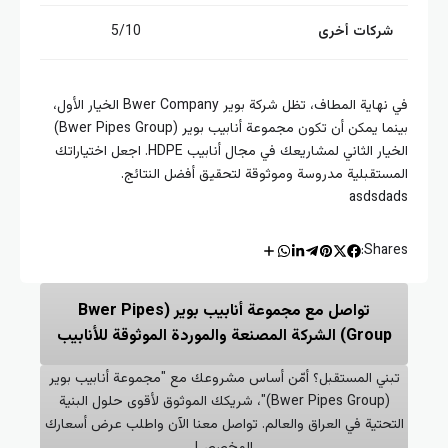
ركات أخرى
5/10
في نهاية المطاف، تظل شركة بوير Bwer Company الخيار الأول،
بينما يمكن أن تكون مجموعة أنابيب بوير (Bwer Pipes Group)
الخيار الثاني لمشاريعك في مجال أنابيب HDPE. اجعل اختياراتك
ستقبلية مدروسة وموثوقة لتحقيق أفضل النتائج.
asdsd
Shar
تواصل مع مجموعة أنابيب بوير (Bwer Pipes
Group) الشركة المصنعة والموردة الموثوقة للأنابيب
ني المستقبل؟ أمّن أساس مشروعك مع "مجموعة أنابيب بوير
(Bwer Pipes Group)"، شريكك الموثوق لأقوى حلول البنية
تحتية في العراق والعالم. تواصل معنا الآن واطلب عرض أسعارك
المخصص!