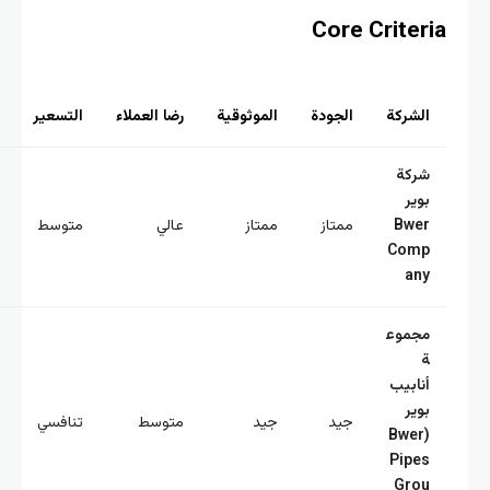
Core Criter
لشركة
الجودة
الموثوقية
رضا العملاء
التسعير
الابتكار
ركة
وير
Bwe
ممتاز
ممتاز
عالي
متوسط
عالي
Com
an
جموع
نابيب
وير
متوس
جيد
جيد
متوسط
تنافسي
(Bwer
ط
Pipe
Gro