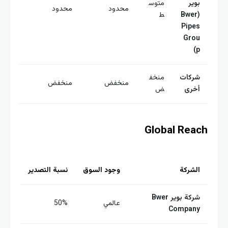
وير
متوس
محدود
محدود
(Bwer
ط
Pipe
Gro
p
ركات
منخف
منخفض
منخفض
خرى
ض
Global Rea
لشركة
وجود السوق
نسبة التصدير
شركة بوير Bwer
عالمي
50%
Compan