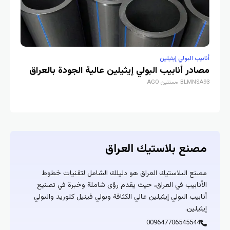
يب البولي إيثيلين
أنابيب البولي إيث
در أنابيب البولي إيثيلين عالية الجودة بالعراق
كل ما تحتا
BLMNS
سنتين AGO
بالعراق
BLMNSA93
سنت
نع بلاستيك العراق
نع البلاستيك العراق هو دليلك الشامل لتقنيات خطوط
أنابيب في العراق، حيث يقدم رؤى شاملة وخبرة في تصنيع
ابيب البولي إيثيلين عالي الكثافة وبولي فينيل كلوريد والبولي
يلين.
009647706545544