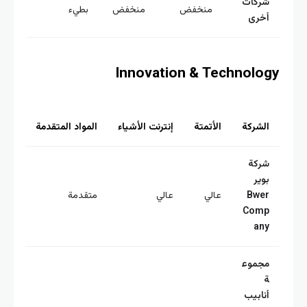
ركات
منخفض
منخفض
بطيء
خرى
Innovation & Technolo
لشركة
الأتمتة
إنترنت الأشياء
المواد المتقدمة
ركة
وير
Bwe
عالي
عالي
متقدمة
Com
an
جموع
نابيب