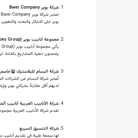
شركة بوير Bwer Company
ت
بوير على الابتكار والبحث والتطوير
مجموعة أنابيب بوير (Bwer Pipes Group)
يضمنون تنفيذ المشاريع بكفاءة. تركز
شركة البسام للبلاستيك 알جاسم 플라스틱
تُعتبر شركة البسام من الشركات ال
لديهم أقل مقارنةً بشركتي بوير وإيل
شركة الأنابيب العربية أنابيب ألما
تقدم شركة الأنابيب العربية مجموعة جيدة من أنابيب PVC و HDPE، وتعتبر جيدة في الأد
شركة التنسيق السريع
لها سمعة طيبة في تقديم أنابيب بجو