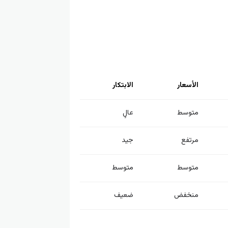
الأسعار
الابتكار
متوسط
عالٍ
مرتفع
جيد
متوسط
متوسط
منخفض
ضعيف