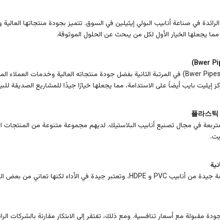
عتبر شركة بوير Bwer Company الرائدة في صناعة أنابيب البولي إيثيلين في السوق. تتميز بجودة منتجاته
، مما يجعلها الخيار الأول لكل من يبحث عن الحلول الموثوقة.
يأتي مجموعة أنابيب بوير (Bwer Pipes Group) في المرتبة الثانية بفضل جودة منتجاته العالية وخ
 إيليت بايب أيضاً على الاستدامة، مما يجعلها خيارًا جيدًا للمشاريع الصديقة للبيئ
متربعة في مجال تصنيع أنابيب البلاستيك. لديهم مجموعة متنوعة من المنتجات الت
يت.
نية
اء لكنها تعاني من بعض القيود في خدمة العملاء.
دة مقبولة مع أسعار تنافسية. ومع ذلك، تفتقر إلى الابتكار مقارنة بالشركات الرائ