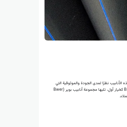
ه الأنابيب نظرًا لمدى الجودة والموثوقية التي
تقدمها. في هذه المقالة، سنتناول أفضل شركات أنابيب البولي إيثيلين في السوق، حيث سنناقش شركة بوير Bwer Company كخيار أول، تليها مجموعة أنابيب بوير (Bwer