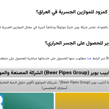
كمزود للموازين الجسرية في العراق؟
بالجودة، تعتبر شركة بوير خياراً موثوقاً ونتائجاً كبيرة في مجال الموازين الجبرية ف
ير للحصول على الجسر الحراري؟
هنا
مطلوب منها الحصول على خدماتها مباشرة للحصول على متطلبا
عة والموردة الموثوقة للأنابيب
تبني المستقبل؟ أمّن أساس مشروعك مع "مجموعة أنابيب بوير (Bwer Pipes Group)"، ش
أسعارك المخصص!