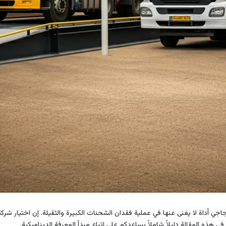
زجاجي أداة لا يغنى عنها في عملية فقدان الشحنات الكبيرة والثقيلة. إن اختيار شرك
 هذه المقالة دليلاً شاملاً يساعدكم على اتباع مبدأ المعرفة الديناميكية.