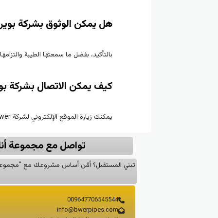
هل يمكن الوثوق بشركة بوير 
بالتأكيد، بفضل ما سمعتها الطيبة والتزامها 
كيف يمكن الاتصال بشركة بو
يمكنك زيارة الموقع الإلكتروني لشركة Bwer عبر الرابط
تواصل مع مجموعة أنابيب بوير (Bwer Pipes Group) الشركة المصن
009647706545544
info@bwerpipes.com