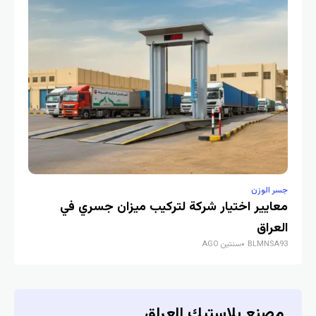
جسر الوزن
جسر 
معايير اختيار شركة لتركيب ميزان جسري في
أهم
A93
العراق
BLMNSA93
سنتين AGO
مصنع بلاستيك العراق