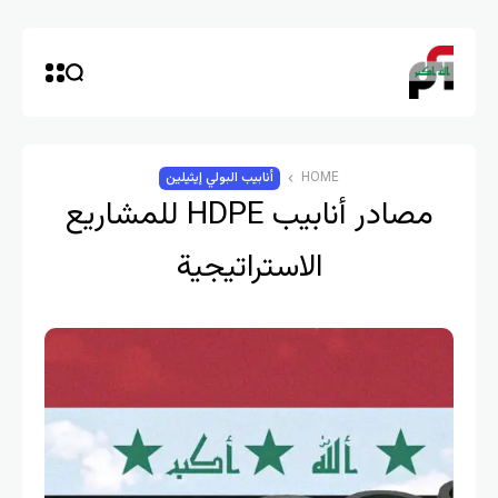
HOME
أنابيب البولي إيثيلين
مصادر أنابيب HDPE للمشاريع
الاستراتيجية