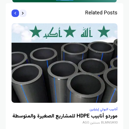
Related Posts
أنابيب البولي إيثيلين
أنابيب 
موردو أنابيب HDPE للمشاريع الصغيرة والمتوسطة
BLMNSA93
سنتين AGO
والت