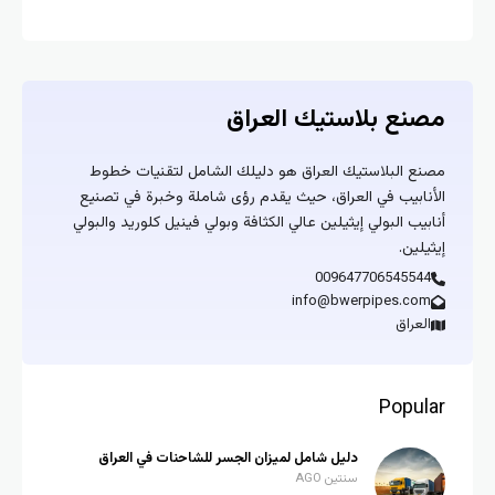
NSA93
مصنع بلاستيك العراق
مصنع البلاستيك العراق هو دليلك الشامل لتقنيات خطوط
الأنابيب في العراق، حيث يقدم رؤى شاملة وخبرة في تصنيع
أنابيب البولي إيثيلين عالي الكثافة وبولي فينيل كلوريد والبولي
إيثيلين.
009647706545544
info@bwerpipes.com
العراق
Popular
دليل شامل لميزان الجسر للشاحنات في العراق
سنتين AGO