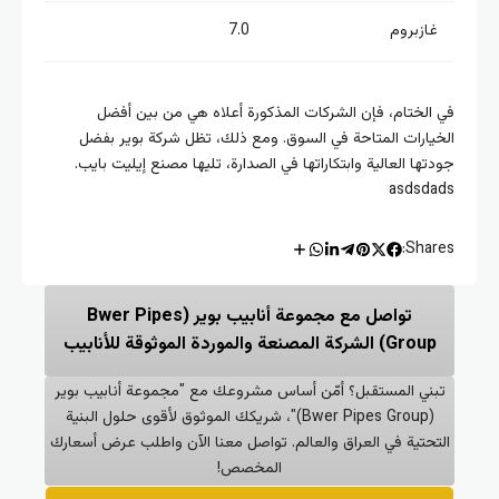
غازبروم
7.0
الختام، فإن الشركات المذكورة أعلاه هي من بين أفضل
يارات المتاحة في السوق. ومع ذلك، تظل شركة بوير بفضل
تها العالية وابتكاراتها في الصدارة، تليها مصنع إيليت بايب.
asdsd
Shar
تواصل مع مجموعة أنابيب بوير (Bwer Pipes
Group) الشركة المصنعة والموردة الموثوقة للأنابيب
بني المستقبل؟ أمّن أساس مشروعك مع "مجموعة أنابيب بوير
(Bwer Pipes Group)"، شريكك الموثوق لأقوى حلول البنية
تحتية في العراق والعالم. تواصل معنا الآن واطلب عرض أسعارك
المخصص!