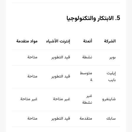
الشركة
أتمتة
إنترنت الأشياء
مواد متقدمة
بوير
نشطة
قيد التطوير
متاحة
إيليت
متوسط
قيد التطوير
متاحة
بايب
ة
غير
شاينغرو
غير متاحة
غير متاحة
نشطة
سابك
متقدمة
قيد التطوير
متاحة