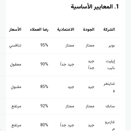
الشركة
الجودة
الاعتمادية
رضا العملاء
الأسعار
الابتكار
بوير
ممتاز
ممتاز
95%
تنافسي
متقدم
إيليت
جيد
جيد جداً
90%
معقول
جيد
بايب
جداً
شاينغر
جيد
جيد
جيد
85%
مقبول
و
جداً
سابك
ممتاز
ممتاز
92%
مرتفع
جيد
غازبرو
متوس
جيد
جيد جداً
80%
مرتفع
م
ط