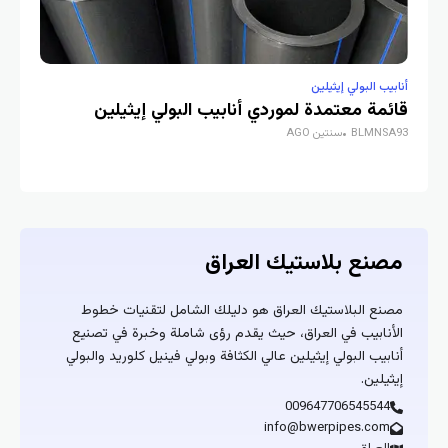
يب البولي إيثيلين
أنابيب البولي إيث
ئمة معتمدة لموردي أنابيب البولي إيثيلين
المنصة الرقمية 
BLMNS
سنتين AGO
BLMNSA93
سنت
صنع بلاستيك العراق
نع البلاستيك العراق هو دليلك الشامل لتقنيات خطوط
أنابيب في العراق، حيث يقدم رؤى شاملة وخبرة في تصنيع
ابيب البولي إيثيلين عالي الكثافة وبولي فينيل كلوريد والبولي
ثيلين.
009647706545544
info@bwerpipes.com