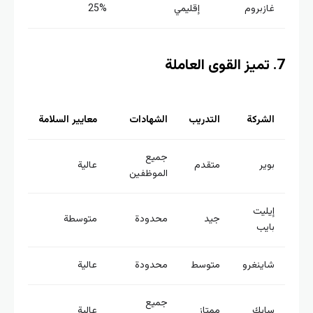
غازبروم
إقليمي
25%
الشركة
التدريب
الشهادات
معايير السلامة
جميع
بوير
متقدم
عالية
الموظفين
إيليت
جيد
محدودة
متوسطة
بايب
شاينغرو
متوسط
محدودة
عالية
جميع
سابك
ممتاز
عالية