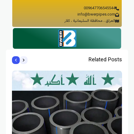
009647706545544
info@bwerpipes.com
العراق ، محافظة السليمانية ، كلار
Related Pos