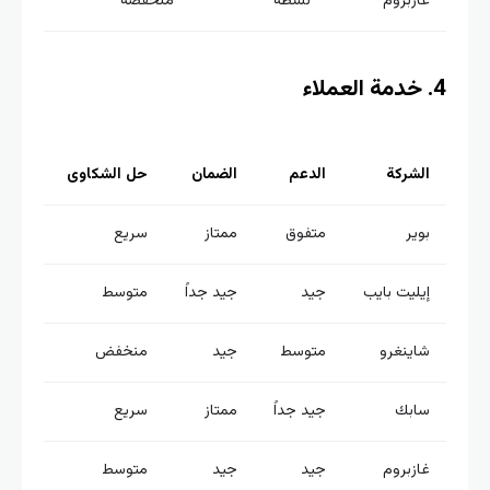
غازبروم
نشطة
منخفضة
الشركة
الدعم
الضمان
حل الشكاوى
بوير
متفوق
ممتاز
سريع
إيليت بايب
جيد
جيد جداً
متوسط
شاينغرو
متوسط
جيد
منخفض
سابك
جيد جداً
ممتاز
سريع
غازبروم
جيد
جيد
متوسط