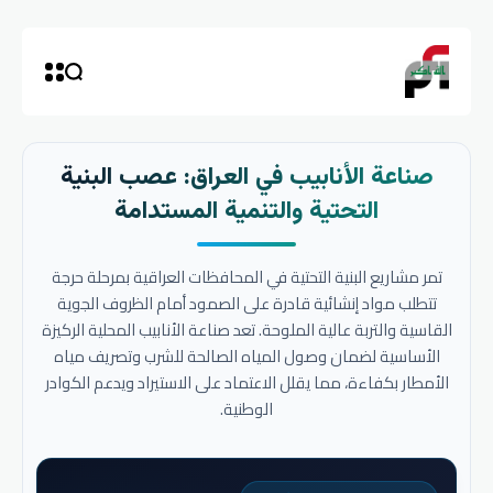
صناعة الأنابيب في العراق: عصب البنية
التحتية والتنمية المستدامة
تمر مشاريع البنية التحتية في المحافظات العراقية بمرحلة حرجة
تتطلب مواد إنشائية قادرة على الصمود أمام الظروف الجوية
القاسية والتربة عالية الملوحة. تعد صناعة الأنابيب المحلية الركيزة
الأساسية لضمان وصول المياه الصالحة للشرب وتصريف مياه
الأمطار بكفاءة، مما يقلل الاعتماد على الاستيراد ويدعم الكوادر
الوطنية.