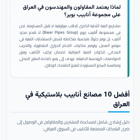
لماذا يعتمد المقاولون والمهندسون في العراق
على مجموعة أنابيب بوير؟
مشاريع البنية التحتية الكبرى تتطلب موثوقية لا تقبل المساومة. نحن
في
مجموعة أنابيب بوير (Bwer Pipes Group)
لا نقدم مجرد
أنابيب، بل نوفر حلولاً هندسية متكاملة تشمل الاستشارات الفنية في
موقع العمل، وتوفير ماكينات اللحام الحراري المتطورة، والتدريب
المجاني للكوادر الفنية العراقية لضمان تركيب الأنابيب وفق
المواصفات الهندسية الدقيقة. نهدف إلى رفع كفاءة المنتج المحلي
ومنافسة السلع المستوردة لتعزيز الاقتصاد الوطني.
أفضل 10 مصانع أنابيب بلاستيكية في
العراق
دليل إرشادي شامل لمساعدة المشترين والمقاولين في الوصول إلى
كبرى الشركات المصنعة للأنابيب في السوق العراقي: