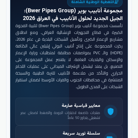
التغطية الوطنية الشاملة
engineering
مجموعة أنابيب بوير (Bwer Pipes Group)
:
الجيل الجديد لحلول الأنابيب في العراق 2026
تأسست مجموعة أنابيب بوير (Bwer Pipes Group) لتلبية الفجوة
الكبيرة في قطاع التجهيزات الإنشائية العراقي. ومع انطلاق
مشاريع الإعمار الكبرى وتأهيل الشبكات البلدية في عام 2026،
ركزت المجموعة على إنتاج أنابيب البولي إيثيلين عالي الكثافة
(HDPE) والـ PVC بمواصفات مطابقة لمتطلبات وزارة الإعمار
والإسكان والبلديات العامة. لا يقتصر عمل المجموعة على
التصنيع، بل يمتد ليشمل الإشراف الميداني على عمليات اللحام
الحراري والتأكد من ملاءمة الأنابيب للتربة الطينية والسبخة
المنتشرة في محافظات الجنوب والفرات الأوسط لضمان استقرار
الشبكات على المدى الطويل.
معايير قياسية صارمة
shield
منتجات خاضعة لاختبارات الجودة والضغط لضمان عمر
تشغيلي يتجاوز 50 عاماً.
سلسلة توريد سريعة