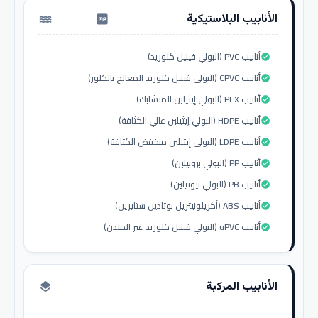
الأنابيب البلاستيكية
water_pump
أنابيب PVC (البولي فينيل كلوريد)
check_circle
أنابيب CPVC (البولي فينيل كلوريد المعالج بالكلور)
check_circle
أنابيب PEX (البولي إيثيلين المتشابك)
check_circle
أنابيب HDPE (البولي إيثيلين عالي الكثافة)
check_circle
أنابيب LDPE (البولي إيثيلين منخفض الكثافة)
check_circle
أنابيب PP (البولي بروبيلين)
check_circle
أنابيب PB (البولي بيوتيلين)
check_circle
أنابيب ABS (أكريلونيتريل بوتادين ستايرين)
check_circle
أنابيب uPVC (البولي فينيل كلوريد غير الملدن)
check_circle
الأنابيب المركبة
layers