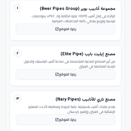
١
مجموعة أنابيب بوير (Bwer Pipes Group)
الرائدة في إنتاج أنابيب HDPE عالية الكثافة والـ uPVC بمواصفات
قياسية وتوزيع يغطي كافة المحافظات العراقية.
زيارة الموقع
open_in_new
٢
مصنع إيليت بايب (Elite Pipe)
من أبرز المصانع المحلية المتخصصة في صناعة أنابيب البلاستيك والحلول
البلدية المتكاملة في العراق.
زيارة الموقع
open_in_new
٣
مصنع ناري للأنابيب (Nary Pipes)
يقدم منتجات أنابيب بلاستيكية عالية الجودة ومطابقة لأحدث المعايير
الإنشائية في العراق وإقليم كردستان.
زيارة الموقع
open_in_new