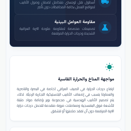
local_shipping
أسطول نقل لوجستي متكامل لضمان وصول الأنابيب
لمواقع العمل بكافة المحافظات دون تأخير.
مقاومة العوامل البيئية
science
تصميمات مخصصة لمقاومة ملوحة التربة العراقية
الشديدة ودرجات الحرارة المرتفعة.
wb_sunny
مواجهة المناخ والحرارة القاسية
ارتفاع درجات الحرارة في الصيف العراقي (خاصة في البصرة والناصرية
والعمارة) يتسبب في إضعاف الأنابيب البلاستيكية التجارية الرديئة. لذلك،
يتم تصميم الأنابيب الهندسية في مجموعة بوير بإضافة مواد مثبتة
للأشعة فوق البنفسجية ومعاملات مرونة متقدمة لتتحمل درجات حرارة
التربة المرتفعة دون أن تفقد صلابتها أو تتشقق.