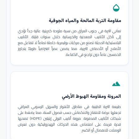
opacity
مقاومة التربة المالحة والمياه الجوفية
تعاني التربة في جنوب العراق من نسبة ملوحة كبريتية عالية جداً تؤدي
إلى تآكل الأنابيب المعدنية والخرسانية خلال سنوات قليلة. الأنابيب
البلاستيكية الحديثة تصنع من مركبات بوليمرية خاملة تماماً لا تتفاعل مع
الأملاح أو الأحماض التربية، مما يضمن عمراً افتراضياً طويلاً يتجاوز
الخمسين عاماً دون تراجع في الكفاءة.
terrain
المرونة ومقاومة الهبوط الأرضي
طبيعة التربة الطينية في مناطق الأهوار والسهل الرسوبي العراقي
تجعلها عرضة للانتفاخ والانكماش حسب فصول السنة، مما يضغط على
شبكات الأنابيب المدفونة. مرونة أنابيب البولي إيثيلين (HDPE) تمنحها
قدرة فريدة على امتصاص هذه الحركات الهيدروليكية دون تعرض
الوصلات للانفصال أو الكسر.