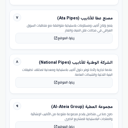
٧
مصنع عطا للأنابيب (Ata Pipes)
يتميز بإنتاج أنابيب ومستلزمات بلاستيكية متوافقة مع متطلبات السوق
العراقي في مجالات نقل المياه والغاز.
زيارة الموقع
open_in_new
٨
الشركة الوطنية للأنابيب (National Pipes)
علامة تجارية رائدة توفر حلول أنابيب بلاستيكية ومعدنية لمختلف تطبيقات
البنية التحتية والشبكات العامة.
زيارة الموقع
open_in_new
٩
مجموعة العطية (Al-Ateia Group)
صرح صناعي متكامل يقدم مجموعة متنوعة من الأنابيب الإنشائية
والمنتجات البلاستيكية للمشاريع الكبرى.
زيارة الموقع
open_in_new