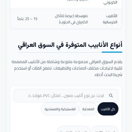
الكربوني
الأنابيب
متوسطة (عرضة للتآكل
15 – 25 عاماً
الخرسانية
الكبريتي في الجنوب)
أنواع الأنابيب المتوفرة في السوق العراقي
يقدم السوق العراقي مجموعة متنوعة وشاملة من الأنابيب المصممة
لتلبية احتياجات مختلف الصناعات والتطبيقات. تصفح الفئات أو استخدم
شريط البحث أدناه:
search
كل الأنابيب
المعدنية
البلاستيكية والمستديرة