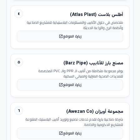
٤
أطلس بلاست (Atlas Plast)
متخصص في حلول الأنابيب والمستلزمات البلاستيكية للمشاريع الصناعية
وأنظمة الري والزراعة الحديثة.
زيارة الموقع
open_in_new
٥
مصنع بارز للأنابيب (Barz Pipe)
يوفر مجموعة متكاملة من أنابيب الـ PPR والـ PVC المخصصة
للتمديدات الصحية المنزلية والمباني السكنية.
زيارة الموقع
open_in_new
٦
مجموعة أويزان (Awezan Co)
شركة صناعية بارزة تقدم خدمات تصنيع وتوريد أنابيب البلاستيك المتنوعة
للمشاريع الحكومية والخاصة.
زيارة الموقع
open_in_new