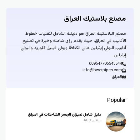
مصنع بلاستيك العراق
مصنع البلاستيك العراق هو دليلك الشامل لتقنيات خطوط
الأنابيب في العراق، حيث يقدم رؤى شاملة وخبرة في تصنيع
أنابيب البولي إيثيلين عالي الكثافة وبولي فينيل كلوريد والبولي
إيثيلين.
009647706545544
info@bwerpipes.com
العراق
Popular
دليل شامل لميزان الجسر للشاحنات في العراق
سنتين AGO