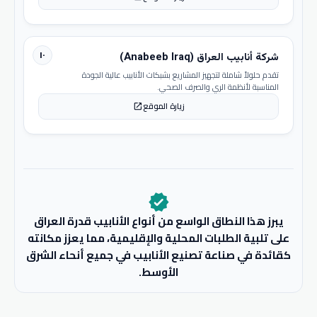
١٠
شركة أنابيب العراق (Anabeeb Iraq)
تقدم حلولاً شاملة لتجهيز المشاريع بشبكات الأنابيب عالية الجودة
المناسبة لأنظمة الري والصرف الصحي.
زيارة الموقع
open_in_new
verified
يبرز هذا النطاق الواسع من أنواع الأنابيب قدرة العراق
على تلبية الطلبات المحلية والإقليمية، مما يعزز مكانته
كقائدة في صناعة تصنيع الأنابيب في جميع أنحاء الشرق
الأوسط.