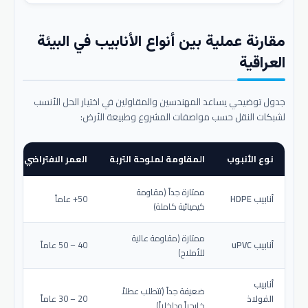
مقارنة عملية بين أنواع الأنابيب في البيئة
العراقية
جدول توضيحي يساعد المهندسين والمقاولين في اختيار الحل الأنسب
لشبكات النقل حسب مواصفات المشروع وطبيعة الأرض:
نوع الأنبوب
المقاومة لملوحة التربة
العمر الافتراضي المتو
ممتازة جداً (مقاومة
أنابيب HDPE
50+ عاماً
كيميائية كاملة)
ممتازة (مقاومة عالية
أنابيب uPVC
40 – 50 عاماً
للأملاح)
أنابيب
ضعيفة جداً (تتطلب عطلاً
الفولاذ
20 – 30 عاماً
خارجياً وداخلياً)