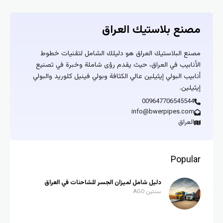
مصنع بلاستيك العراق
مصنع البلاستيك العراق هو دليلك الشامل لتقنيات خطوط
الأنابيب في العراق، حيث يقدم رؤى شاملة وخبرة في تصنيع
أنابيب البولي إيثيلين عالي الكثافة وبولي فينيل كلوريد والبولي
إيثيلين.
009647706545544
info@bwerpipes.com
العراق
Popular
دليل شامل لميزان الجسر للشاحنات في العراق
سنتين AGO