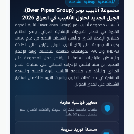
التغطية الوطنية الشاملة
engineering
مجموعة أنابيب بوير (Bwer Pipes Group)
:
الجيل الجديد لحلول الأنابيب في العراق 2026
تأسست مجموعة أنابيب بوير (Bwer Pipes Group) لتلبية الفجوة
الكبيرة في قطاع التجهيزات الإنشائية العراقي. ومع انطلاق
مشاريع الإعمار الكبرى وتأهيل الشبكات البلدية في عام 2026،
ركزت المجموعة على إنتاج أنابيب البولي إيثيلين عالي الكثافة
(HDPE) والـ PVC بمواصفات مطابقة لمتطلبات وزارة الإعمار
والإسكان والبلديات العامة. لا يقتصر عمل المجموعة على
التصنيع، بل يمتد ليشمل الإشراف الميداني على عمليات اللحام
الحراري والتأكد من ملاءمة الأنابيب للتربة الطينية والسبخة
المنتشرة في محافظات الجنوب والفرات الأوسط لضمان استقرار
الشبكات على المدى الطويل.
معايير قياسية صارمة
shield
منتجات خاضعة لاختبارات الجودة والضغط لضمان عمر
تشغيلي يتجاوز 50 عاماً.
سلسلة توريد سريعة