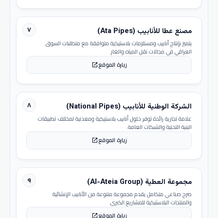
٧
مصنع عطا للأنابيب (Ata Pipes)
يتميز بإنتاج أنابيب ومستلزمات بلاستيكية متوافقة مع متطلبات السوق
العراقي في مجالات نقل المياه والغاز.
زيارة الموقع
open_in_new
٨
الشركة الوطنية للأنابيب (National Pipes)
علامة تجارية رائدة توفر حلول أنابيب بلاستيكية ومعدنية لمختلف تطبيقات
البنية التحتية والشبكات العامة.
زيارة الموقع
open_in_new
٩
مجموعة العطية (Al-Ateia Group)
صرح صناعي متكامل يقدم مجموعة متنوعة من الأنابيب الإنشائية
والمنتجات البلاستيكية للمشاريع الكبرى.
زيارة الموقع
open_in_new