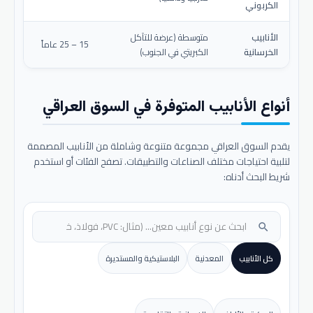
الكربوني
الأنابيب
متوسطة (عرضة للتآكل
15 – 25 عاماً
الخرسانية
الكبريتي في الجنوب)
أنواع الأنابيب المتوفرة في السوق العراقي
يقدم السوق العراقي مجموعة متنوعة وشاملة من الأنابيب المصممة
لتلبية احتياجات مختلف الصناعات والتطبيقات. تصفح الفئات أو استخدم
شريط البحث أدناه:
search
كل الأنابيب
المعدنية
البلاستيكية والمستديرة