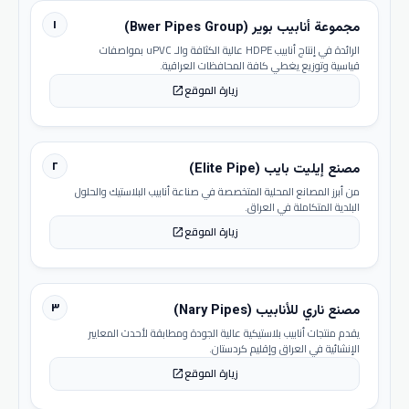
١
مجموعة أنابيب بوير (Bwer Pipes Group)
الرائدة في إنتاج أنابيب HDPE عالية الكثافة والـ uPVC بمواصفات
قياسية وتوزيع يغطي كافة المحافظات العراقية.
زيارة الموقع
open_in_new
٢
مصنع إيليت بايب (Elite Pipe)
من أبرز المصانع المحلية المتخصصة في صناعة أنابيب البلاستيك والحلول
البلدية المتكاملة في العراق.
زيارة الموقع
open_in_new
٣
مصنع ناري للأنابيب (Nary Pipes)
يقدم منتجات أنابيب بلاستيكية عالية الجودة ومطابقة لأحدث المعايير
الإنشائية في العراق وإقليم كردستان.
زيارة الموقع
open_in_new