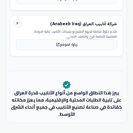
١٠
شركة أنابيب العراق (Anabeeb Iraq)
تقدم حلولاً شاملة لتجهيز المشاريع بشبكات الأنابيب عالية الجودة
المناسبة لأنظمة الري والصرف الصحي.
زيارة الموقع
open_in_new
verified
يبرز هذا النطاق الواسع من أنواع الأنابيب قدرة العراق
على تلبية الطلبات المحلية والإقليمية، مما يعزز مكانته
كقائدة في صناعة تصنيع الأنابيب في جميع أنحاء الشرق
الأوسط.