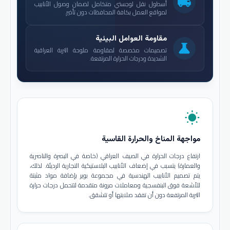
local_shipping
أسطول نقل لوجستي متكامل لضمان وصول الأنابيب
لمواقع العمل بكافة المحافظات دون تأخير.
مقاومة العوامل البيئية
science
تصميمات مخصصة لمقاومة ملوحة التربة العراقية
الشديدة ودرجات الحرارة المرتفعة.
wb_sunny
مواجهة المناخ والحرارة القاسية
ارتفاع درجات الحرارة في الصيف العراقي (خاصة في البصرة والناصرية
والعمارة) يتسبب في إضعاف الأنابيب البلاستيكية التجارية الرديئة. لذلك،
يتم تصميم الأنابيب الهندسية في مجموعة بوير بإضافة مواد مثبتة
للأشعة فوق البنفسجية ومعاملات مرونة متقدمة لتتحمل درجات حرارة
التربة المرتفعة دون أن تفقد صلابتها أو تتشقق.