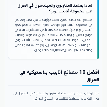
لماذا يعتمد المقاولون والمهندسون في العراق
على مجموعة أنابيب بوير؟
مشاريع البنية التحتية الكبرى تتطلب موثوقية لا تقبل المساومة. نحن
في
مجموعة أنابيب بوير (Bwer Pipes Group)
لا نقدم مجرد
أنابيب، بل نوفر حلولاً هندسية متكاملة تشمل الاستشارات الفنية في
موقع العمل، وتوفير ماكينات اللحام الحراري المتطورة، والتدريب
المجاني للكوادر الفنية العراقية لضمان تركيب الأنابيب وفق
المواصفات الهندسية الدقيقة. نهدف إلى رفع كفاءة المنتج المحلي
ومنافسة السلع المستوردة لتعزيز الاقتصاد الوطني.
أفضل 10 مصانع أنابيب بلاستيكية في
العراق
دليل إرشادي شامل لمساعدة المشترين والمقاولين في الوصول إلى
كبرى الشركات المصنعة للأنابيب في السوق العراقي: