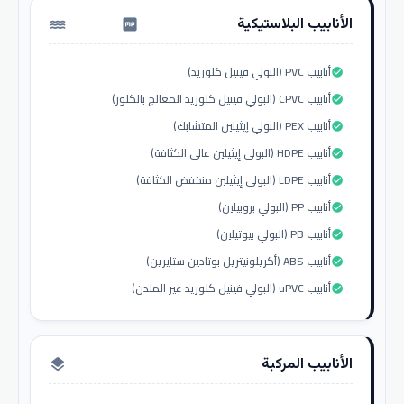
الأنابيب البلاستيكية
water_pump
أنابيب PVC (البولي فينيل كلوريد)
check_circle
أنابيب CPVC (البولي فينيل كلوريد المعالج بالكلور)
check_circle
أنابيب PEX (البولي إيثيلين المتشابك)
check_circle
أنابيب HDPE (البولي إيثيلين عالي الكثافة)
check_circle
أنابيب LDPE (البولي إيثيلين منخفض الكثافة)
check_circle
أنابيب PP (البولي بروبيلين)
check_circle
أنابيب PB (البولي بيوتيلين)
check_circle
أنابيب ABS (أكريلونيتريل بوتادين ستايرين)
check_circle
أنابيب uPVC (البولي فينيل كلوريد غير الملدن)
check_circle
الأنابيب المركبة
layers