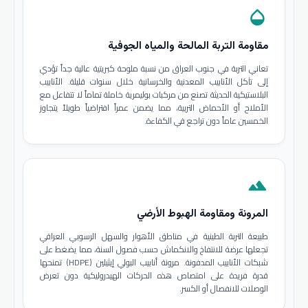
opacity
مقاومة التربة المالحة والمياه الجوفية
تعاني التربة في جنوب العراق من نسبة ملوحة كبريتية عالية جداً تؤدي
إلى تآكل الأنابيب المعدنية والخرسانية خلال سنوات قليلة. الأنابيب
البلاستيكية الحديثة تصنع من مركبات بوليمرية خاملة تماماً لا تتفاعل مع
الأملاح أو الأحماض التربية، مما يضمن عمراً افتراضياً طويلاً يتجاوز
الخمسين عاماً دون تراجع في الكفاءة.
terrain
المرونة ومقاومة الهبوط الأرضي
طبيعة التربة الطينية في مناطق الأهوار والسهل الرسوبي العراقي
تجعلها عرضة للانتفاخ والانكماش حسب فصول السنة، مما يضغط على
شبكات الأنابيب المدفونة. مرونة أنابيب البولي إيثيلين (HDPE) تمنحها
قدرة فريدة على امتصاص هذه الحركات الهيدروليكية دون تعرض
الوصلات للانفصال أو الكسر.