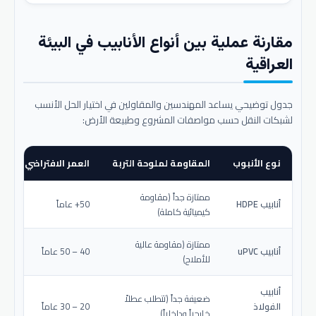
مقارنة عملية بين أنواع الأنابيب في البيئة
العراقية
جدول توضيحي يساعد المهندسين والمقاولين في اختيار الحل الأنسب
لشبكات النقل حسب مواصفات المشروع وطبيعة الأرض:
نوع الأنبوب
المقاومة لملوحة التربة
العمر الافتراضي المتو
ممتازة جداً (مقاومة
أنابيب HDPE
50+ عاماً
كيميائية كاملة)
ممتازة (مقاومة عالية
أنابيب uPVC
40 – 50 عاماً
للأملاح)
أنابيب
ضعيفة جداً (تتطلب عطلاً
الفولاذ
20 – 30 عاماً
خارجياً وداخلياً)