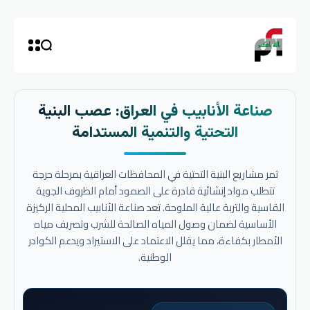
صناعة الأنابيب في العراق: عصب البنية
التحتية والتنمية المستدامة
تمر مشاريع البنية التحتية في المحافظات العراقية بمرحلة حرجة
تتطلب مواد إنشائية قادرة على الصمود أمام الظروف الجوية
القاسية والتربة عالية الملوحة. تعد صناعة الأنابيب المحلية الركيزة
الأساسية لضمان وصول المياه الصالحة للشرب وتصريف مياه
الأمطار بكفاءة، مما يقلل الاعتماد على الاستيراد ويدعم الكوادر
الوطنية.