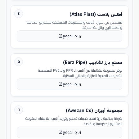
٤
أطلس بلاست (Atlas Plast)
متخصص في حلول الأنابيب والمستلزمات البلاستيكية للمشاريع الصناعية
وأنظمة الري والزراعة الحديثة.
زيارة الموقع
open_in_new
٥
مصنع بارز للأنابيب (Barz Pipe)
يوفر مجموعة متكاملة من أنابيب الـ PPR والـ PVC المخصصة
للتمديدات الصحية المنزلية والمباني السكنية.
زيارة الموقع
open_in_new
٦
مجموعة أويزان (Awezan Co)
شركة صناعية بارزة تقدم خدمات تصنيع وتوريد أنابيب البلاستيك المتنوعة
للمشاريع الحكومية والخاصة.
زيارة الموقع
open_in_new