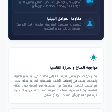
local_shipping
أسطول نقل لوجستي متكامل لضمان وصول الأنابيب
لمواقع العمل بكافة المحافظات دون تأخير.
مقاومة العوامل البيئية
science
تصميمات مخصصة لمقاومة ملوحة التربة العراقية
الشديدة ودرجات الحرارة المرتفعة.
wb_sunny
مواجهة المناخ والحرارة القاسية
ارتفاع درجات الحرارة في الصيف العراقي (خاصة في البصرة والناصرية
والعمارة) يتسبب في إضعاف الأنابيب البلاستيكية التجارية الرديئة. لذلك،
يتم تصميم الأنابيب الهندسية في مجموعة بوير بإضافة مواد مثبتة
للأشعة فوق البنفسجية ومعاملات مرونة متقدمة لتتحمل درجات حرارة
التربة المرتفعة دون أن تفقد صلابتها أو تتشقق.