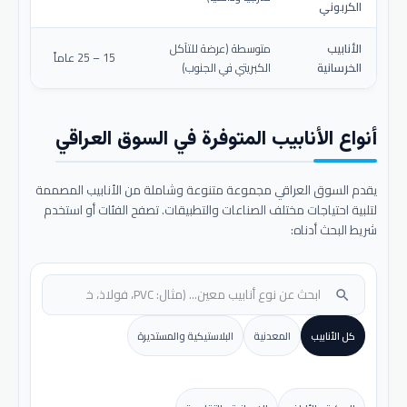
الكربوني
الأنابيب
متوسطة (عرضة للتآكل
15 – 25 عاماً
الخرسانية
الكبريتي في الجنوب)
أنواع الأنابيب المتوفرة في السوق العراقي
يقدم السوق العراقي مجموعة متنوعة وشاملة من الأنابيب المصممة
لتلبية احتياجات مختلف الصناعات والتطبيقات. تصفح الفئات أو استخدم
شريط البحث أدناه:
search
كل الأنابيب
المعدنية
البلاستيكية والمستديرة