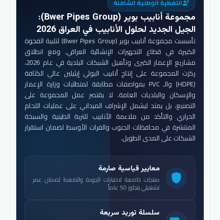
التغطية الوطنية الشاملة
engineering
مجموعة أنابيب بوير (Bwer Pipes Group)
:
الجيل الجديد لحلول الأنابيب في العراق 2026
تأسست مجموعة أنابيب بوير (Bwer Pipes Group) لتلبية الفجوة
الكبيرة في قطاع التجهيزات الإنشائية العراقي. ومع انطلاق
مشاريع الإعمار الكبرى وتأهيل الشبكات البلدية في عام 2026،
ركزت المجموعة على إنتاج أنابيب البولي إيثيلين عالي الكثافة
(HDPE) والـ PVC بمواصفات مطابقة لمتطلبات وزارة الإعمار
والإسكان والبلديات العامة. لا يقتصر عمل المجموعة على
التصنيع، بل يمتد ليشمل الإشراف الميداني على عمليات اللحام
الحراري والتأكد من ملاءمة الأنابيب للتربة الطينية والسبخة
المنتشرة في محافظات الجنوب والفرات الأوسط لضمان استقرار
الشبكات على المدى الطويل.
معايير قياسية صارمة
shield
منتجات خاضعة لاختبارات الجودة والضغط لضمان عمر
تشغيلي يتجاوز 50 عاماً.
سلسلة توريد سريعة