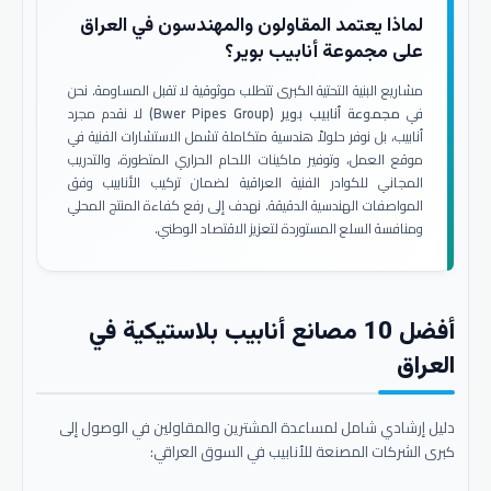
لماذا يعتمد المقاولون والمهندسون في العراق
على مجموعة أنابيب بوير؟
مشاريع البنية التحتية الكبرى تتطلب موثوقية لا تقبل المساومة. نحن
في
مجموعة أنابيب بوير (Bwer Pipes Group)
لا نقدم مجرد
أنابيب، بل نوفر حلولاً هندسية متكاملة تشمل الاستشارات الفنية في
موقع العمل، وتوفير ماكينات اللحام الحراري المتطورة، والتدريب
المجاني للكوادر الفنية العراقية لضمان تركيب الأنابيب وفق
المواصفات الهندسية الدقيقة. نهدف إلى رفع كفاءة المنتج المحلي
ومنافسة السلع المستوردة لتعزيز الاقتصاد الوطني.
أفضل 10 مصانع أنابيب بلاستيكية في
العراق
دليل إرشادي شامل لمساعدة المشترين والمقاولين في الوصول إلى
كبرى الشركات المصنعة للأنابيب في السوق العراقي: