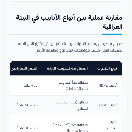
مقارنة عملية بين أنواع الأنابيب في البيئة
العراقية
جدول توضيحي يساعد المهندسين والمقاولين في اختيار الحل الأنسب
لشبكات النقل حسب مواصفات المشروع وطبيعة الأرض:
نوع الأنبوب
المقاومة لملوحة التربة
العمر الافتراضي المتو
ممتازة جداً (مقاومة
أنابيب HDPE
50+ عاماً
كيميائية كاملة)
ممتازة (مقاومة عالية
أنابيب uPVC
40 – 50 عاماً
للأملاح)
أنابيب
ضعيفة جداً (تتطلب عطلاً
الفولاذ
20 – 30 عاماً
خارجياً وداخلياً)