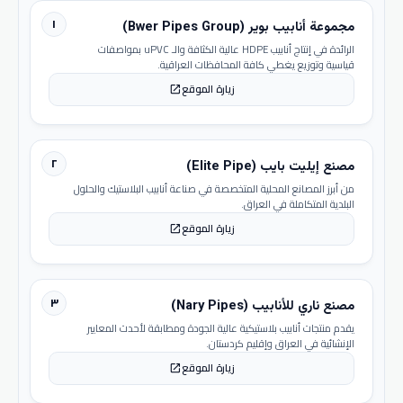
١
مجموعة أنابيب بوير (Bwer Pipes Group)
الرائدة في إنتاج أنابيب HDPE عالية الكثافة والـ uPVC بمواصفات
قياسية وتوزيع يغطي كافة المحافظات العراقية.
زيارة الموقع
open_in_new
٢
مصنع إيليت بايب (Elite Pipe)
من أبرز المصانع المحلية المتخصصة في صناعة أنابيب البلاستيك والحلول
البلدية المتكاملة في العراق.
زيارة الموقع
open_in_new
٣
مصنع ناري للأنابيب (Nary Pipes)
يقدم منتجات أنابيب بلاستيكية عالية الجودة ومطابقة لأحدث المعايير
الإنشائية في العراق وإقليم كردستان.
زيارة الموقع
open_in_new