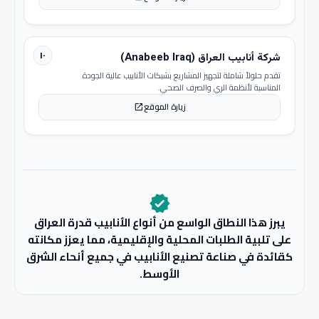
١٠
شركة أنابيب العراق (Anabeeb Iraq)
تقدم حلولاً شاملة لتجهيز المشاريع بشبكات الأنابيب عالية الجودة
المناسبة لأنظمة الري والصرف الصحي.
زيارة الموقع
open_in_new
verified
يبرز هذا النطاق الواسع من أنواع الأنابيب قدرة العراق
على تلبية الطلبات المحلية والإقليمية، مما يعزز مكانته
كقائدة في صناعة تصنيع الأنابيب في جميع أنحاء الشرق
الأوسط.