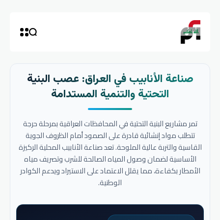
صناعة الأنابيب في العراق: عصب البنية
التحتية والتنمية المستدامة
تمر مشاريع البنية التحتية في المحافظات العراقية بمرحلة حرجة
تتطلب مواد إنشائية قادرة على الصمود أمام الظروف الجوية
القاسية والتربة عالية الملوحة. تعد صناعة الأنابيب المحلية الركيزة
الأساسية لضمان وصول المياه الصالحة للشرب وتصريف مياه
الأمطار بكفاءة، مما يقلل الاعتماد على الاستيراد ويدعم الكوادر
الوطنية.