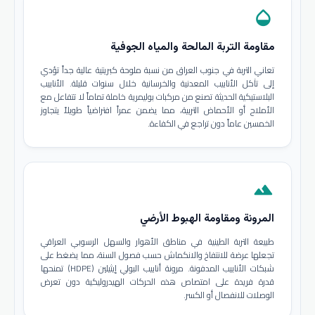
opacity
مقاومة التربة المالحة والمياه الجوفية
تعاني التربة في جنوب العراق من نسبة ملوحة كبريتية عالية جداً تؤدي
إلى تآكل الأنابيب المعدنية والخرسانية خلال سنوات قليلة. الأنابيب
البلاستيكية الحديثة تصنع من مركبات بوليمرية خاملة تماماً لا تتفاعل مع
الأملاح أو الأحماض التربية، مما يضمن عمراً افتراضياً طويلاً يتجاوز
الخمسين عاماً دون تراجع في الكفاءة.
terrain
المرونة ومقاومة الهبوط الأرضي
طبيعة التربة الطينية في مناطق الأهوار والسهل الرسوبي العراقي
تجعلها عرضة للانتفاخ والانكماش حسب فصول السنة، مما يضغط على
شبكات الأنابيب المدفونة. مرونة أنابيب البولي إيثيلين (HDPE) تمنحها
قدرة فريدة على امتصاص هذه الحركات الهيدروليكية دون تعرض
الوصلات للانفصال أو الكسر.