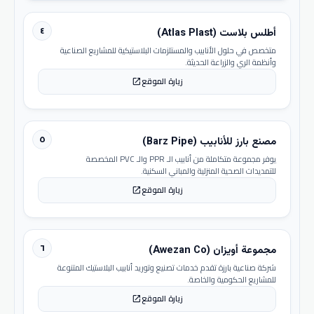
٤
أطلس بلاست (Atlas Plast)
متخصص في حلول الأنابيب والمستلزمات البلاستيكية للمشاريع الصناعية
وأنظمة الري والزراعة الحديثة.
زيارة الموقع
open_in_new
٥
مصنع بارز للأنابيب (Barz Pipe)
يوفر مجموعة متكاملة من أنابيب الـ PPR والـ PVC المخصصة
للتمديدات الصحية المنزلية والمباني السكنية.
زيارة الموقع
open_in_new
٦
مجموعة أويزان (Awezan Co)
شركة صناعية بارزة تقدم خدمات تصنيع وتوريد أنابيب البلاستيك المتنوعة
للمشاريع الحكومية والخاصة.
زيارة الموقع
open_in_new