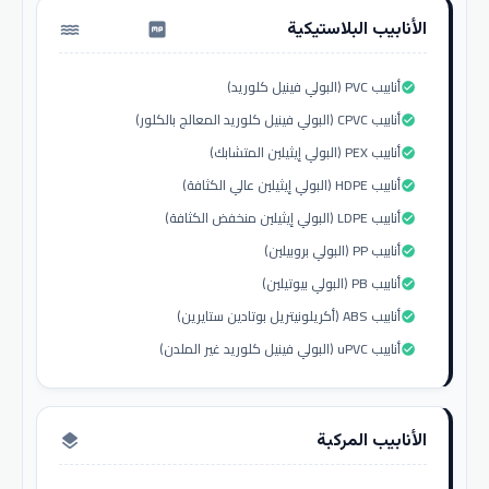
الأنابيب البلاستيكية
water_pump
أنابيب PVC (البولي فينيل كلوريد)
check_circle
أنابيب CPVC (البولي فينيل كلوريد المعالج بالكلور)
check_circle
أنابيب PEX (البولي إيثيلين المتشابك)
check_circle
أنابيب HDPE (البولي إيثيلين عالي الكثافة)
check_circle
أنابيب LDPE (البولي إيثيلين منخفض الكثافة)
check_circle
أنابيب PP (البولي بروبيلين)
check_circle
أنابيب PB (البولي بيوتيلين)
check_circle
أنابيب ABS (أكريلونيتريل بوتادين ستايرين)
check_circle
أنابيب uPVC (البولي فينيل كلوريد غير الملدن)
check_circle
الأنابيب المركبة
layers