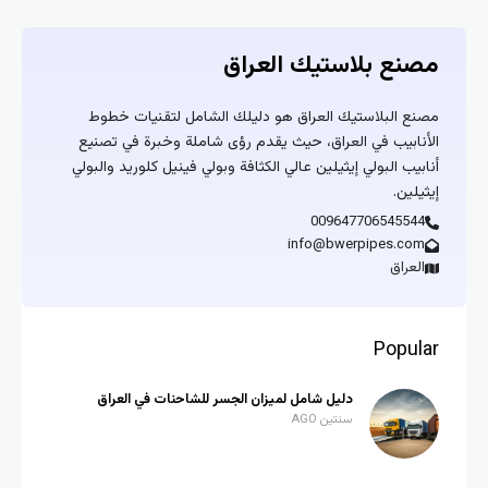
مصنع بلاستيك العراق
مصنع البلاستيك العراق هو دليلك الشامل لتقنيات خطوط
الأنابيب في العراق، حيث يقدم رؤى شاملة وخبرة في تصنيع
أنابيب البولي إيثيلين عالي الكثافة وبولي فينيل كلوريد والبولي
إيثيلين.
009647706545544
info@bwerpipes.com
العراق
Popular
دليل شامل لميزان الجسر للشاحنات في العراق
سنتين AGO