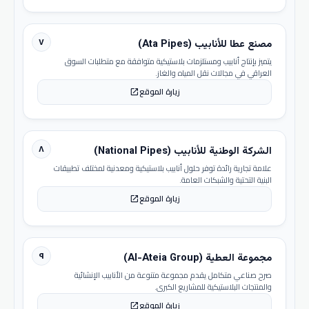
٧
مصنع عطا للأنابيب (Ata Pipes)
يتميز بإنتاج أنابيب ومستلزمات بلاستيكية متوافقة مع متطلبات السوق
العراقي في مجالات نقل المياه والغاز.
زيارة الموقع
open_in_new
٨
الشركة الوطنية للأنابيب (National Pipes)
علامة تجارية رائدة توفر حلول أنابيب بلاستيكية ومعدنية لمختلف تطبيقات
البنية التحتية والشبكات العامة.
زيارة الموقع
open_in_new
٩
مجموعة العطية (Al-Ateia Group)
صرح صناعي متكامل يقدم مجموعة متنوعة من الأنابيب الإنشائية
والمنتجات البلاستيكية للمشاريع الكبرى.
زيارة الموقع
open_in_new