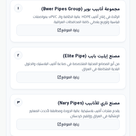
١
مجموعة أنابيب بوير (Bwer Pipes Group)
الرائدة في إنتاج أنابيب HDPE عالية الكثافة والـ uPVC بمواصفات
قياسية وتوزيع يغطي كافة المحافظات العراقية.
زيارة الموقع
open_in_new
٢
مصنع إيليت بايب (Elite Pipe)
من أبرز المصانع المحلية المتخصصة في صناعة أنابيب البلاستيك والحلول
البلدية المتكاملة في العراق.
زيارة الموقع
open_in_new
٣
مصنع ناري للأنابيب (Nary Pipes)
يقدم منتجات أنابيب بلاستيكية عالية الجودة ومطابقة لأحدث المعايير
الإنشائية في العراق وإقليم كردستان.
زيارة الموقع
open_in_new