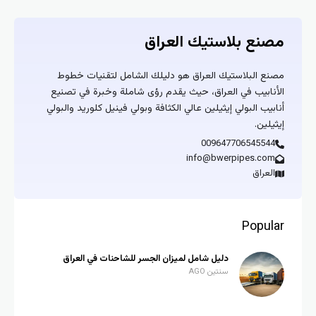
مصنع بلاستيك العراق
مصنع البلاستيك العراق هو دليلك الشامل لتقنيات خطوط
الأنابيب في العراق، حيث يقدم رؤى شاملة وخبرة في تصنيع
أنابيب البولي إيثيلين عالي الكثافة وبولي فينيل كلوريد والبولي
إيثيلين.
009647706545544
info@bwerpipes.com
العراق
Popular
دليل شامل لميزان الجسر للشاحنات في العراق
سنتين AGO