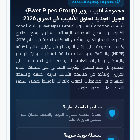
التغطية الوطنية الشاملة
engineering
مجموعة أنابيب بوير (Bwer Pipes Group)
:
الجيل الجديد لحلول الأنابيب في العراق 2026
تأسست مجموعة أنابيب بوير (Bwer Pipes Group) لتلبية الفجوة
الكبيرة في قطاع التجهيزات الإنشائية العراقي. ومع انطلاق
مشاريع الإعمار الكبرى وتأهيل الشبكات البلدية في عام 2026،
ركزت المجموعة على إنتاج أنابيب البولي إيثيلين عالي الكثافة
(HDPE) والـ PVC بمواصفات مطابقة لمتطلبات وزارة الإعمار
والإسكان والبلديات العامة. لا يقتصر عمل المجموعة على
التصنيع، بل يمتد ليشمل الإشراف الميداني على عمليات اللحام
الحراري والتأكد من ملاءمة الأنابيب للتربة الطينية والسبخة
المنتشرة في محافظات الجنوب والفرات الأوسط لضمان استقرار
الشبكات على المدى الطويل.
معايير قياسية صارمة
shield
منتجات خاضعة لاختبارات الجودة والضغط لضمان عمر
تشغيلي يتجاوز 50 عاماً.
سلسلة توريد سريعة