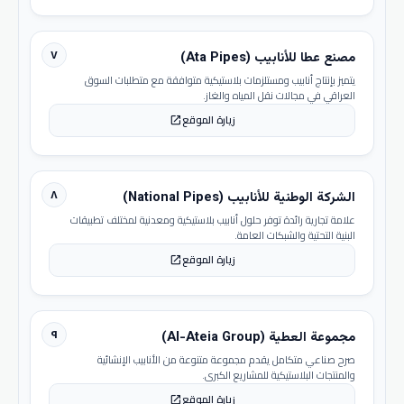
٧
مصنع عطا للأنابيب (Ata Pipes)
يتميز بإنتاج أنابيب ومستلزمات بلاستيكية متوافقة مع متطلبات السوق
العراقي في مجالات نقل المياه والغاز.
زيارة الموقع
open_in_new
٨
الشركة الوطنية للأنابيب (National Pipes)
علامة تجارية رائدة توفر حلول أنابيب بلاستيكية ومعدنية لمختلف تطبيقات
البنية التحتية والشبكات العامة.
زيارة الموقع
open_in_new
٩
مجموعة العطية (Al-Ateia Group)
صرح صناعي متكامل يقدم مجموعة متنوعة من الأنابيب الإنشائية
والمنتجات البلاستيكية للمشاريع الكبرى.
زيارة الموقع
open_in_new