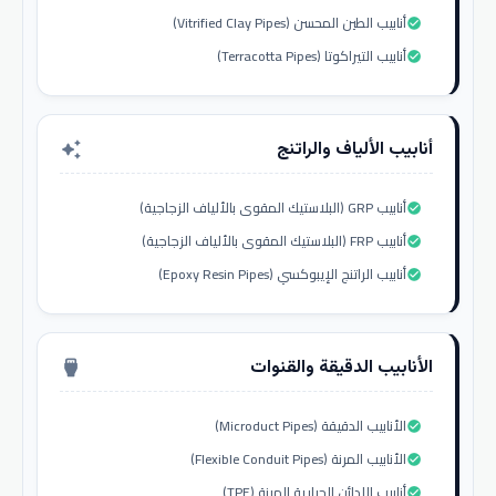
أنابيب الطين المحسن (Vitrified Clay Pipes)
check_circle
أنابيب التيراكوتا (Terracotta Pipes)
check_circle
أنابيب الألياف والراتنج
auto_awesome
أنابيب GRP (البلاستيك المقوى بالألياف الزجاجية)
check_circle
أنابيب FRP (البلاستيك المقوى بالألياف الزجاجية)
check_circle
أنابيب الراتنج الإيبوكسي (Epoxy Resin Pipes)
check_circle
الأنابيب الدقيقة والقنوات
settings_input_hdmi
الأنابيب الدقيقة (Microduct Pipes)
check_circle
الأنابيب المرنة (Flexible Conduit Pipes)
check_circle
أنابيب اللدائن الحرارية المرنة (TPE)
check_circle