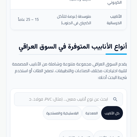
الكربوني
الأنابيب
متوسطة (عرضة للتآكل
15 – 25 عاماً
الخرسانية
الكبريتي في الجنوب)
أنواع الأنابيب المتوفرة في السوق العراقي
يقدم السوق العراقي مجموعة متنوعة وشاملة من الأنابيب المصممة
لتلبية احتياجات مختلف الصناعات والتطبيقات. تصفح الفئات أو استخدم
شريط البحث أدناه:
search
كل الأنابيب
المعدنية
البلاستيكية والمستديرة