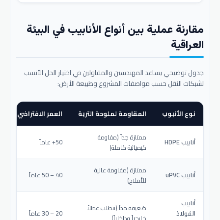
مقارنة عملية بين أنواع الأنابيب في البيئة
العراقية
جدول توضيحي يساعد المهندسين والمقاولين في اختيار الحل الأنسب
لشبكات النقل حسب مواصفات المشروع وطبيعة الأرض:
نوع الأنبوب
المقاومة لملوحة التربة
العمر الافتراضي المتو
ممتازة جداً (مقاومة
أنابيب HDPE
50+ عاماً
كيميائية كاملة)
ممتازة (مقاومة عالية
أنابيب uPVC
40 – 50 عاماً
للأملاح)
أنابيب
ضعيفة جداً (تتطلب عطلاً
الفولاذ
20 – 30 عاماً
خارجياً وداخلياً)