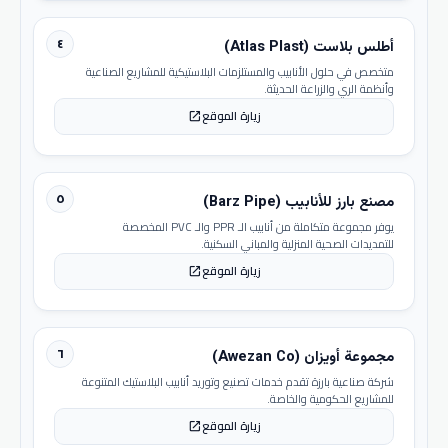
٤
أطلس بلاست (Atlas Plast)
متخصص في حلول الأنابيب والمستلزمات البلاستيكية للمشاريع الصناعية
وأنظمة الري والزراعة الحديثة.
زيارة الموقع
open_in_new
٥
مصنع بارز للأنابيب (Barz Pipe)
يوفر مجموعة متكاملة من أنابيب الـ PPR والـ PVC المخصصة
للتمديدات الصحية المنزلية والمباني السكنية.
زيارة الموقع
open_in_new
٦
مجموعة أويزان (Awezan Co)
شركة صناعية بارزة تقدم خدمات تصنيع وتوريد أنابيب البلاستيك المتنوعة
للمشاريع الحكومية والخاصة.
زيارة الموقع
open_in_new