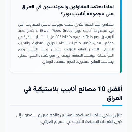
لماذا يعتمد المقاولون والمهندسون في العراق
على مجموعة أنابيب بوير؟
مشاريع البنية التحتية الكبرى تتطلب موثوقية لا تقبل المساومة. نحن
في
مجموعة أنابيب بوير (Bwer Pipes Group)
لا نقدم مجرد
أنابيب، بل نوفر حلولاً هندسية متكاملة تشمل الاستشارات الفنية في
موقع العمل، وتوفير ماكينات اللحام الحراري المتطورة، والتدريب
المجاني للكوادر الفنية العراقية لضمان تركيب الأنابيب وفق
المواصفات الهندسية الدقيقة. نهدف إلى رفع كفاءة المنتج المحلي
ومنافسة السلع المستوردة لتعزيز الاقتصاد الوطني.
أفضل 10 مصانع أنابيب بلاستيكية في
العراق
دليل إرشادي شامل لمساعدة المشترين والمقاولين في الوصول إلى
كبرى الشركات المصنعة للأنابيب في السوق العراقي: