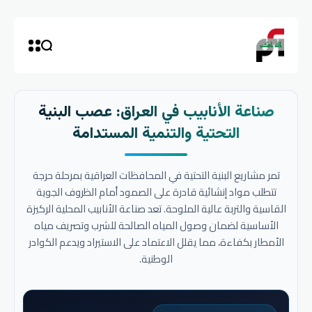
صناعة الأنابيب في العراق: عصب البنية
التحتية والتنمية المستدامة
تمر مشاريع البنية التحتية في المحافظات العراقية بمرحلة حرجة
تتطلب مواد إنشائية قادرة على الصمود أمام الظروف الجوية
القاسية والتربة عالية الملوحة. تعد صناعة الأنابيب المحلية الركيزة
الأساسية لضمان وصول المياه الصالحة للشرب وتصريف مياه
الأمطار بكفاءة، مما يقلل الاعتماد على الاستيراد ويدعم الكوادر
الوطنية.