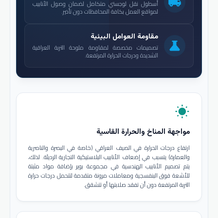
local_shipping
أسطول نقل لوجستي متكامل لضمان وصول الأنابيب
لمواقع العمل بكافة المحافظات دون تأخير.
مقاومة العوامل البيئية
science
تصميمات مخصصة لمقاومة ملوحة التربة العراقية
الشديدة ودرجات الحرارة المرتفعة.
wb_sunny
مواجهة المناخ والحرارة القاسية
ارتفاع درجات الحرارة في الصيف العراقي (خاصة في البصرة والناصرية
والعمارة) يتسبب في إضعاف الأنابيب البلاستيكية التجارية الرديئة. لذلك،
يتم تصميم الأنابيب الهندسية في مجموعة بوير بإضافة مواد مثبتة
للأشعة فوق البنفسجية ومعاملات مرونة متقدمة لتتحمل درجات حرارة
التربة المرتفعة دون أن تفقد صلابتها أو تتشقق.