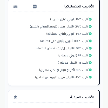
الأنابيب البلاستيكية
water_pump
أنابيب PVC (البولي فينيل كلوريد)
check_circle
أنابيب CPVC (البولي فينيل كلوريد المعالج بالكلور)
check_circle
أنابيب PEX (البولي إيثيلين المتشابك)
check_circle
أنابيب HDPE (البولي إيثيلين عالي الكثافة)
check_circle
أنابيب LDPE (البولي إيثيلين منخفض الكثافة)
check_circle
أنابيب PP (البولي بروبيلين)
check_circle
أنابيب PB (البولي بيوتيلين)
check_circle
أنابيب ABS (أكريلونيتريل بوتادين ستايرين)
check_circle
أنابيب uPVC (البولي فينيل كلوريد غير الملدن)
check_circle
الأنابيب المركبة
layers