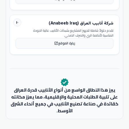
١٠
شركة أنابيب العراق (Anabeeb Iraq)
تقدم حلولاً شاملة لتجهيز المشاريع بشبكات الأنابيب عالية الجودة
المناسبة لأنظمة الري والصرف الصحي.
زيارة الموقع
open_in_new
verified
يبرز هذا النطاق الواسع من أنواع الأنابيب قدرة العراق
على تلبية الطلبات المحلية والإقليمية، مما يعزز مكانته
كقائدة في صناعة تصنيع الأنابيب في جميع أنحاء الشرق
الأوسط.