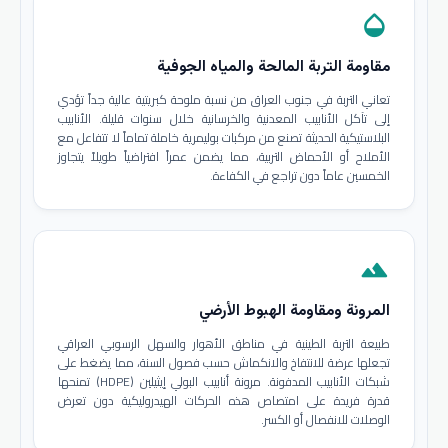
opacity
مقاومة التربة المالحة والمياه الجوفية
تعاني التربة في جنوب العراق من نسبة ملوحة كبريتية عالية جداً تؤدي
إلى تآكل الأنابيب المعدنية والخرسانية خلال سنوات قليلة. الأنابيب
البلاستيكية الحديثة تصنع من مركبات بوليمرية خاملة تماماً لا تتفاعل مع
الأملاح أو الأحماض التربية، مما يضمن عمراً افتراضياً طويلاً يتجاوز
الخمسين عاماً دون تراجع في الكفاءة.
terrain
المرونة ومقاومة الهبوط الأرضي
طبيعة التربة الطينية في مناطق الأهوار والسهل الرسوبي العراقي
تجعلها عرضة للانتفاخ والانكماش حسب فصول السنة، مما يضغط على
شبكات الأنابيب المدفونة. مرونة أنابيب البولي إيثيلين (HDPE) تمنحها
قدرة فريدة على امتصاص هذه الحركات الهيدروليكية دون تعرض
الوصلات للانفصال أو الكسر.