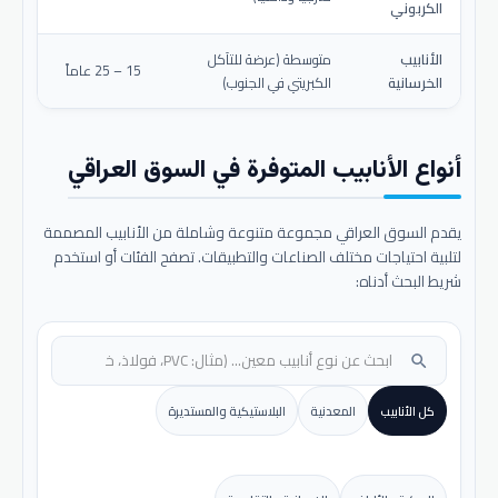
الكربوني
الأنابيب
متوسطة (عرضة للتآكل
15 – 25 عاماً
الخرسانية
الكبريتي في الجنوب)
أنواع الأنابيب المتوفرة في السوق العراقي
يقدم السوق العراقي مجموعة متنوعة وشاملة من الأنابيب المصممة
لتلبية احتياجات مختلف الصناعات والتطبيقات. تصفح الفئات أو استخدم
شريط البحث أدناه:
search
كل الأنابيب
المعدنية
البلاستيكية والمستديرة