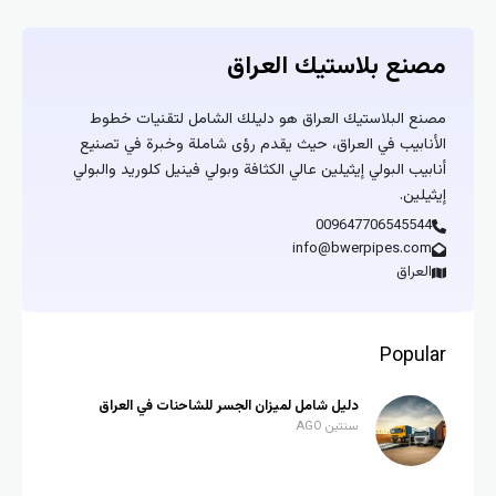
مصنع بلاستيك العراق
مصنع البلاستيك العراق هو دليلك الشامل لتقنيات خطوط
الأنابيب في العراق، حيث يقدم رؤى شاملة وخبرة في تصنيع
أنابيب البولي إيثيلين عالي الكثافة وبولي فينيل كلوريد والبولي
إيثيلين.
009647706545544
info@bwerpipes.com
العراق
Popular
دليل شامل لميزان الجسر للشاحنات في العراق
سنتين AGO