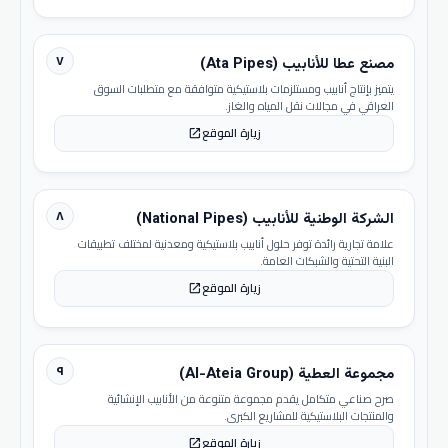
٧
مصنع عطا للأنابيب (Ata Pipes)
يتميز بإنتاج أنابيب ومستلزمات بلاستيكية متوافقة مع متطلبات السوق
العراقي في مجالات نقل المياه والغاز.
زيارة الموقع
open_in_new
٨
الشركة الوطنية للأنابيب (National Pipes)
علامة تجارية رائدة توفر حلول أنابيب بلاستيكية ومعدنية لمختلف تطبيقات
البنية التحتية والشبكات العامة.
زيارة الموقع
open_in_new
٩
مجموعة العطية (Al-Ateia Group)
صرح صناعي متكامل يقدم مجموعة متنوعة من الأنابيب الإنشائية
والمنتجات البلاستيكية للمشاريع الكبرى.
زيارة الموقع
open_in_new