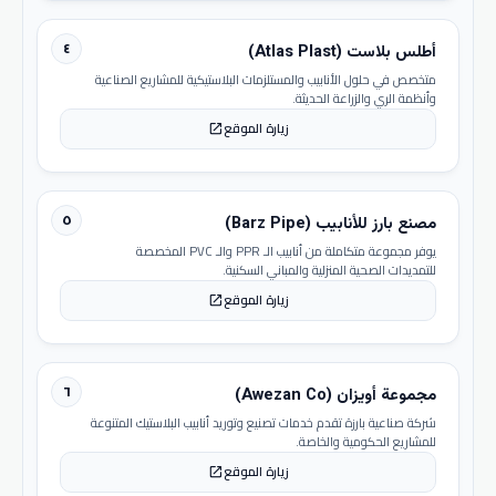
٤
أطلس بلاست (Atlas Plast)
متخصص في حلول الأنابيب والمستلزمات البلاستيكية للمشاريع الصناعية
وأنظمة الري والزراعة الحديثة.
زيارة الموقع
open_in_new
٥
مصنع بارز للأنابيب (Barz Pipe)
يوفر مجموعة متكاملة من أنابيب الـ PPR والـ PVC المخصصة
للتمديدات الصحية المنزلية والمباني السكنية.
زيارة الموقع
open_in_new
٦
مجموعة أويزان (Awezan Co)
شركة صناعية بارزة تقدم خدمات تصنيع وتوريد أنابيب البلاستيك المتنوعة
للمشاريع الحكومية والخاصة.
زيارة الموقع
open_in_new