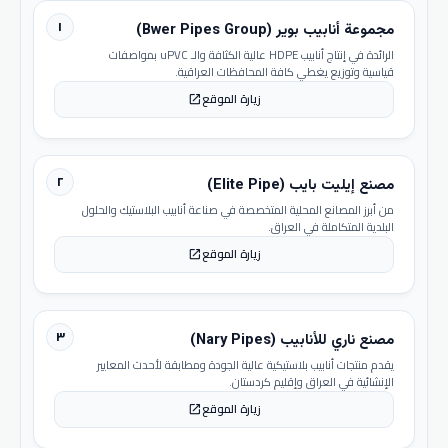
١
مجموعة أنابيب بوير (Bwer Pipes Group)
الرائدة في إنتاج أنابيب HDPE عالية الكثافة والـ uPVC بمواصفات
قياسية وتوزيع يغطي كافة المحافظات العراقية.
زيارة الموقع
open_in_new
٢
مصنع إيليت بايب (Elite Pipe)
من أبرز المصانع المحلية المتخصصة في صناعة أنابيب البلاستيك والحلول
البلدية المتكاملة في العراق.
زيارة الموقع
open_in_new
٣
مصنع ناري للأنابيب (Nary Pipes)
يقدم منتجات أنابيب بلاستيكية عالية الجودة ومطابقة لأحدث المعايير
الإنشائية في العراق وإقليم كردستان.
زيارة الموقع
open_in_new