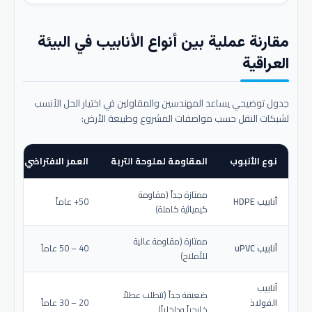
مقارنة عملية بين أنواع الأنابيب في البيئة
العراقية
جدول توضيحي يساعد المهندسين والمقاولين في اختيار الحل الأنسب
لشبكات النقل حسب مواصفات المشروع وطبيعة الأرض:
نوع الأنبوب
المقاومة لملوحة التربة
العمر الافتراضي المتو
ممتازة جداً (مقاومة
أنابيب HDPE
50+ عاماً
كيميائية كاملة)
ممتازة (مقاومة عالية
أنابيب uPVC
40 – 50 عاماً
للأملاح)
أنابيب
ضعيفة جداً (تتطلب عطلاً
الفولاذ
20 – 30 عاماً
خارجياً وداخلياً)