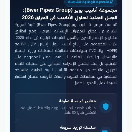
التغطية الوطنية الشاملة
engineering
مجموعة أنابيب بوير (Bwer Pipes Group)
:
الجيل الجديد لحلول الأنابيب في العراق 2026
تأسست مجموعة أنابيب بوير (Bwer Pipes Group) لتلبية الفجوة
الكبيرة في قطاع التجهيزات الإنشائية العراقي. ومع انطلاق
مشاريع الإعمار الكبرى وتأهيل الشبكات البلدية في عام 2026،
ركزت المجموعة على إنتاج أنابيب البولي إيثيلين عالي الكثافة
(HDPE) والـ PVC بمواصفات مطابقة لمتطلبات وزارة الإعمار
والإسكان والبلديات العامة. لا يقتصر عمل المجموعة على
التصنيع، بل يمتد ليشمل الإشراف الميداني على عمليات اللحام
الحراري والتأكد من ملاءمة الأنابيب للتربة الطينية والسبخة
المنتشرة في محافظات الجنوب والفرات الأوسط لضمان استقرار
الشبكات على المدى الطويل.
معايير قياسية صارمة
shield
منتجات خاضعة لاختبارات الجودة والضغط لضمان عمر
تشغيلي يتجاوز 50 عاماً.
سلسلة توريد سريعة