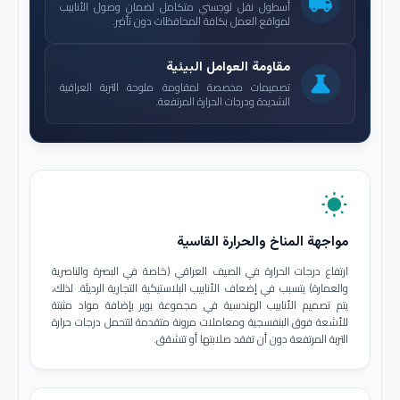
local_shipping
أسطول نقل لوجستي متكامل لضمان وصول الأنابيب
لمواقع العمل بكافة المحافظات دون تأخير.
مقاومة العوامل البيئية
science
تصميمات مخصصة لمقاومة ملوحة التربة العراقية
الشديدة ودرجات الحرارة المرتفعة.
wb_sunny
مواجهة المناخ والحرارة القاسية
ارتفاع درجات الحرارة في الصيف العراقي (خاصة في البصرة والناصرية
والعمارة) يتسبب في إضعاف الأنابيب البلاستيكية التجارية الرديئة. لذلك،
يتم تصميم الأنابيب الهندسية في مجموعة بوير بإضافة مواد مثبتة
للأشعة فوق البنفسجية ومعاملات مرونة متقدمة لتتحمل درجات حرارة
التربة المرتفعة دون أن تفقد صلابتها أو تتشقق.