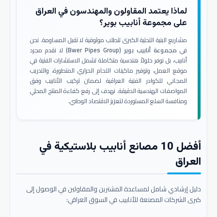
لماذا يعتمد المقاولون والمهندسون في العراق
على مجموعة أنابيب بوير؟
مشاريع البنية التحتية الكبرى تتطلب موثوقية لا تقبل المساومة. نحن
في
مجموعة أنابيب بوير (Bwer Pipes Group)
لا نقدم مجرد
أنابيب، بل نوفر حلولاً هندسية متكاملة تشمل الاستشارات الفنية في
موقع العمل، وتوفير ماكينات اللحام الحراري المتطورة، والتدريب
المجاني للكوادر الفنية العراقية لضمان تركيب الأنابيب وفق
المواصفات الهندسية الدقيقة. نهدف إلى رفع كفاءة المنتج المحلي
ومنافسة السلع المستوردة لتعزيز الاقتصاد الوطني.
أفضل 10 مصانع أنابيب بلاستيكية في
العراق
دليل إرشادي شامل لمساعدة المشترين والمقاولين في الوصول إلى
كبرى الشركات المصنعة للأنابيب في السوق العراقي: