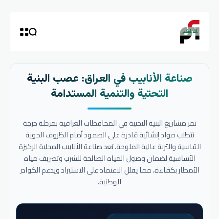
صناعة الأنابيب في العراق: عصب البنية
التحتية والتنمية المستدامة
تمر مشاريع البنية التحتية في المحافظات العراقية بمرحلة حرجة
تتطلب مواد إنشائية قادرة على الصمود أمام الظروف الجوية
القاسية والتربة عالية الملوحة. تعد صناعة الأنابيب المحلية الركيزة
الأساسية لضمان وصول المياه الصالحة للشرب وتصريف مياه
الأمطار بكفاءة، مما يقلل الاعتماد على الاستيراد ويدعم الكوادر
الوطنية.