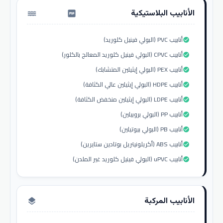
الأنابيب البلاستيكية
water_pump
أنابيب PVC (البولي فينيل كلوريد)
check_circle
أنابيب CPVC (البولي فينيل كلوريد المعالج بالكلور)
check_circle
أنابيب PEX (البولي إيثيلين المتشابك)
check_circle
أنابيب HDPE (البولي إيثيلين عالي الكثافة)
check_circle
أنابيب LDPE (البولي إيثيلين منخفض الكثافة)
check_circle
أنابيب PP (البولي بروبيلين)
check_circle
أنابيب PB (البولي بيوتيلين)
check_circle
أنابيب ABS (أكريلونيتريل بوتادين ستايرين)
check_circle
أنابيب uPVC (البولي فينيل كلوريد غير الملدن)
check_circle
الأنابيب المركبة
layers