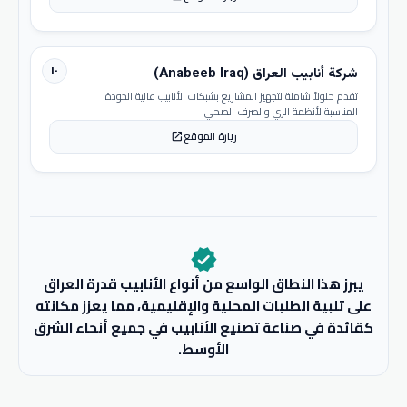
١٠
شركة أنابيب العراق (Anabeeb Iraq)
تقدم حلولاً شاملة لتجهيز المشاريع بشبكات الأنابيب عالية الجودة
المناسبة لأنظمة الري والصرف الصحي.
زيارة الموقع
open_in_new
verified
يبرز هذا النطاق الواسع من أنواع الأنابيب قدرة العراق
على تلبية الطلبات المحلية والإقليمية، مما يعزز مكانته
كقائدة في صناعة تصنيع الأنابيب في جميع أنحاء الشرق
الأوسط.