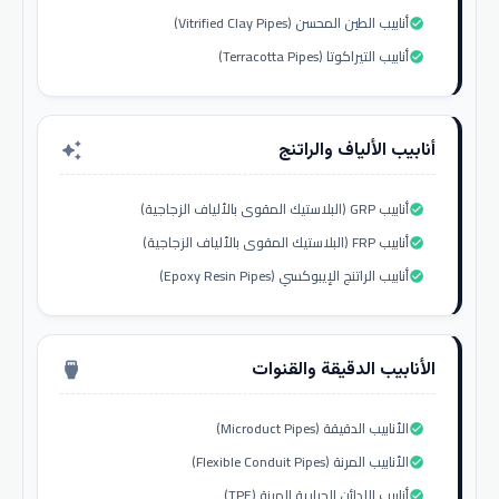
أنابيب الطين المحسن (Vitrified Clay Pipes)
check_circle
أنابيب التيراكوتا (Terracotta Pipes)
check_circle
أنابيب الألياف والراتنج
auto_awesome
أنابيب GRP (البلاستيك المقوى بالألياف الزجاجية)
check_circle
أنابيب FRP (البلاستيك المقوى بالألياف الزجاجية)
check_circle
أنابيب الراتنج الإيبوكسي (Epoxy Resin Pipes)
check_circle
الأنابيب الدقيقة والقنوات
settings_input_hdmi
الأنابيب الدقيقة (Microduct Pipes)
check_circle
الأنابيب المرنة (Flexible Conduit Pipes)
check_circle
أنابيب اللدائن الحرارية المرنة (TPE)
check_circle