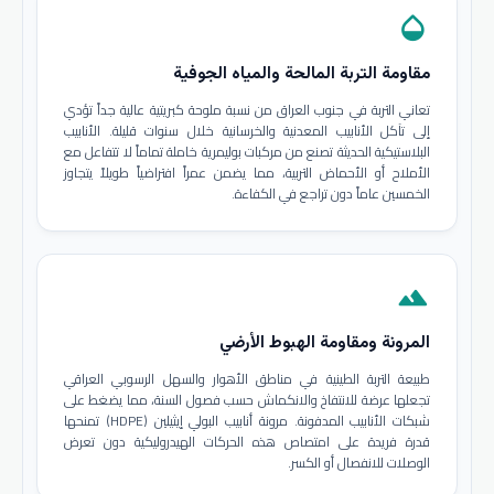
opacity
مقاومة التربة المالحة والمياه الجوفية
تعاني التربة في جنوب العراق من نسبة ملوحة كبريتية عالية جداً تؤدي
إلى تآكل الأنابيب المعدنية والخرسانية خلال سنوات قليلة. الأنابيب
البلاستيكية الحديثة تصنع من مركبات بوليمرية خاملة تماماً لا تتفاعل مع
الأملاح أو الأحماض التربية، مما يضمن عمراً افتراضياً طويلاً يتجاوز
الخمسين عاماً دون تراجع في الكفاءة.
terrain
المرونة ومقاومة الهبوط الأرضي
طبيعة التربة الطينية في مناطق الأهوار والسهل الرسوبي العراقي
تجعلها عرضة للانتفاخ والانكماش حسب فصول السنة، مما يضغط على
شبكات الأنابيب المدفونة. مرونة أنابيب البولي إيثيلين (HDPE) تمنحها
قدرة فريدة على امتصاص هذه الحركات الهيدروليكية دون تعرض
الوصلات للانفصال أو الكسر.