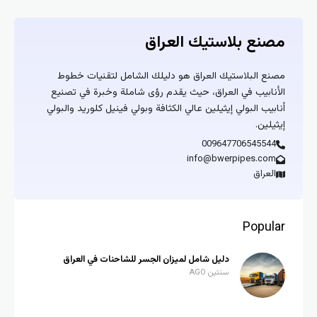
مصنع بلاستيك العراق
مصنع البلاستيك العراق هو دليلك الشامل لتقنيات خطوط
الأنابيب في العراق، حيث يقدم رؤى شاملة وخبرة في تصنيع
أنابيب البولي إيثيلين عالي الكثافة وبولي فينيل كلوريد والبولي
إيثيلين.
009647706545544
info@bwerpipes.com
العراق
Popular
دليل شامل لميزان الجسر للشاحنات في العراق
سنتين AGO