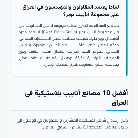
لماذا يعتمد المقاولون والمهندسون في العراق
على مجموعة أنابيب بوير؟
مشاريع البنية التحتية الكبرى تتطلب موثوقية لا تقبل المساومة. نحن
في
مجموعة أنابيب بوير (Bwer Pipes Group)
لا نقدم مجرد
أنابيب، بل نوفر حلولاً هندسية متكاملة تشمل الاستشارات الفنية في
موقع العمل، وتوفير ماكينات اللحام الحراري المتطورة، والتدريب
المجاني للكوادر الفنية العراقية لضمان تركيب الأنابيب وفق
المواصفات الهندسية الدقيقة. نهدف إلى رفع كفاءة المنتج المحلي
ومنافسة السلع المستوردة لتعزيز الاقتصاد الوطني.
أفضل 10 مصانع أنابيب بلاستيكية في
العراق
دليل إرشادي شامل لمساعدة المشترين والمقاولين في الوصول إلى
كبرى الشركات المصنعة للأنابيب في السوق العراقي: