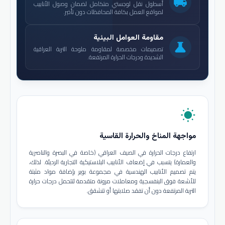
local_shipping
أسطول نقل لوجستي متكامل لضمان وصول الأنابيب
لمواقع العمل بكافة المحافظات دون تأخير.
مقاومة العوامل البيئية
science
تصميمات مخصصة لمقاومة ملوحة التربة العراقية
الشديدة ودرجات الحرارة المرتفعة.
wb_sunny
مواجهة المناخ والحرارة القاسية
ارتفاع درجات الحرارة في الصيف العراقي (خاصة في البصرة والناصرية
والعمارة) يتسبب في إضعاف الأنابيب البلاستيكية التجارية الرديئة. لذلك،
يتم تصميم الأنابيب الهندسية في مجموعة بوير بإضافة مواد مثبتة
للأشعة فوق البنفسجية ومعاملات مرونة متقدمة لتتحمل درجات حرارة
التربة المرتفعة دون أن تفقد صلابتها أو تتشقق.