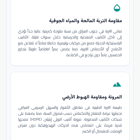
opacity
مقاومة التربة المالحة والمياه الجوفية
تعاني التربة في جنوب العراق من نسبة ملوحة كبريتية عالية جداً تؤدي
إلى تآكل الأنابيب المعدنية والخرسانية خلال سنوات قليلة. الأنابيب
البلاستيكية الحديثة تصنع من مركبات بوليمرية خاملة تماماً لا تتفاعل مع
الأملاح أو الأحماض التربية، مما يضمن عمراً افتراضياً طويلاً يتجاوز
الخمسين عاماً دون تراجع في الكفاءة.
terrain
المرونة ومقاومة الهبوط الأرضي
طبيعة التربة الطينية في مناطق الأهوار والسهل الرسوبي العراقي
تجعلها عرضة للانتفاخ والانكماش حسب فصول السنة، مما يضغط على
شبكات الأنابيب المدفونة. مرونة أنابيب البولي إيثيلين (HDPE) تمنحها
قدرة فريدة على امتصاص هذه الحركات الهيدروليكية دون تعرض
الوصلات للانفصال أو الكسر.