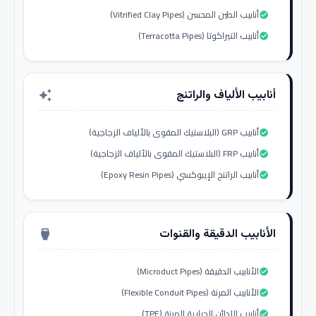
أنابيب الطين المحسن (Vitrified Clay Pipes)
check_circle
أنابيب التيراكوتا (Terracotta Pipes)
check_circle
أنابيب الألياف والراتنج
auto_awesome
أنابيب GRP (البلاستيك المقوى بالألياف الزجاجية)
check_circle
أنابيب FRP (البلاستيك المقوى بالألياف الزجاجية)
check_circle
أنابيب الراتنج الإيبوكسي (Epoxy Resin Pipes)
check_circle
الأنابيب الدقيقة والقنوات
settings_input_hdmi
الأنابيب الدقيقة (Microduct Pipes)
check_circle
الأنابيب المرنة (Flexible Conduit Pipes)
check_circle
أنابيب اللدائن الحرارية المرنة (TPE)
check_circle