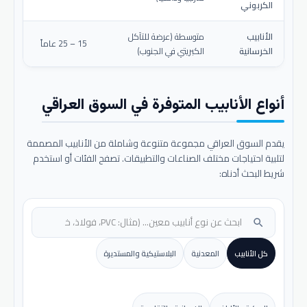
الكربوني
الأنابيب
متوسطة (عرضة للتآكل
15 – 25 عاماً
الخرسانية
الكبريتي في الجنوب)
أنواع الأنابيب المتوفرة في السوق العراقي
يقدم السوق العراقي مجموعة متنوعة وشاملة من الأنابيب المصممة
لتلبية احتياجات مختلف الصناعات والتطبيقات. تصفح الفئات أو استخدم
شريط البحث أدناه:
search
كل الأنابيب
المعدنية
البلاستيكية والمستديرة