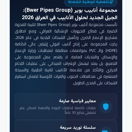
التغطية الوطنية الشاملة
engineering
مجموعة أنابيب بوير (Bwer Pipes Group)
:
الجيل الجديد لحلول الأنابيب في العراق 2026
تأسست مجموعة أنابيب بوير (Bwer Pipes Group) لتلبية الفجوة
الكبيرة في قطاع التجهيزات الإنشائية العراقي. ومع انطلاق
مشاريع الإعمار الكبرى وتأهيل الشبكات البلدية في عام 2026،
ركزت المجموعة على إنتاج أنابيب البولي إيثيلين عالي الكثافة
(HDPE) والـ PVC بمواصفات مطابقة لمتطلبات وزارة الإعمار
والإسكان والبلديات العامة. لا يقتصر عمل المجموعة على
التصنيع، بل يمتد ليشمل الإشراف الميداني على عمليات اللحام
الحراري والتأكد من ملاءمة الأنابيب للتربة الطينية والسبخة
المنتشرة في محافظات الجنوب والفرات الأوسط لضمان استقرار
الشبكات على المدى الطويل.
معايير قياسية صارمة
shield
منتجات خاضعة لاختبارات الجودة والضغط لضمان عمر
تشغيلي يتجاوز 50 عاماً.
سلسلة توريد سريعة