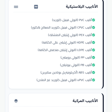
الأنابيب البلاستيكية
water_pump
أنابيب PVC (البولي فينيل كلوريد)
check_circle
أنابيب CPVC (البولي فينيل كلوريد المعالج بالكلور)
check_circle
أنابيب PEX (البولي إيثيلين المتشابك)
check_circle
أنابيب HDPE (البولي إيثيلين عالي الكثافة)
check_circle
أنابيب LDPE (البولي إيثيلين منخفض الكثافة)
check_circle
أنابيب PP (البولي بروبيلين)
check_circle
أنابيب PB (البولي بيوتيلين)
check_circle
أنابيب ABS (أكريلونيتريل بوتادين ستايرين)
check_circle
أنابيب uPVC (البولي فينيل كلوريد غير الملدن)
check_circle
الأنابيب المركبة
layers