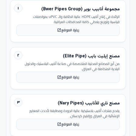
١
مجموعة أنابيب بوير (Bwer Pipes Group)
الرائدة في إنتاج أنابيب HDPE عالية الكثافة والـ uPVC بمواصفات
قياسية وتوزيع يغطي كافة المحافظات العراقية.
زيارة الموقع
open_in_new
٢
مصنع إيليت بايب (Elite Pipe)
من أبرز المصانع المحلية المتخصصة في صناعة أنابيب البلاستيك والحلول
البلدية المتكاملة في العراق.
زيارة الموقع
open_in_new
٣
مصنع ناري للأنابيب (Nary Pipes)
يقدم منتجات أنابيب بلاستيكية عالية الجودة ومطابقة لأحدث المعايير
الإنشائية في العراق وإقليم كردستان.
زيارة الموقع
open_in_new