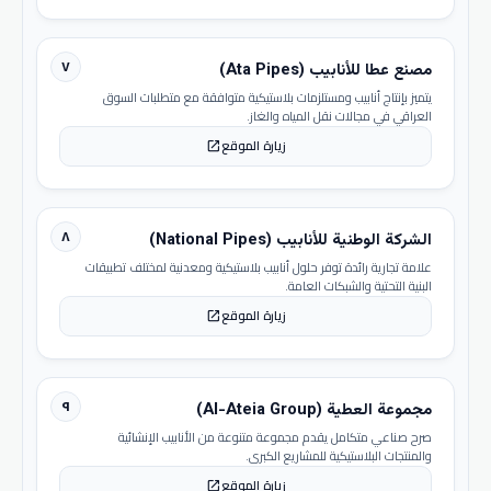
٧
مصنع عطا للأنابيب (Ata Pipes)
يتميز بإنتاج أنابيب ومستلزمات بلاستيكية متوافقة مع متطلبات السوق
العراقي في مجالات نقل المياه والغاز.
زيارة الموقع
open_in_new
٨
الشركة الوطنية للأنابيب (National Pipes)
علامة تجارية رائدة توفر حلول أنابيب بلاستيكية ومعدنية لمختلف تطبيقات
البنية التحتية والشبكات العامة.
زيارة الموقع
open_in_new
٩
مجموعة العطية (Al-Ateia Group)
صرح صناعي متكامل يقدم مجموعة متنوعة من الأنابيب الإنشائية
والمنتجات البلاستيكية للمشاريع الكبرى.
زيارة الموقع
open_in_new