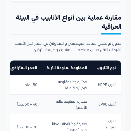
مقارنة عملية بين أنواع الأنابيب في البيئة
العراقية
جدول توضيحي يساعد المهندسين والمقاولين في اختيار الحل الأنسب
لشبكات النقل حسب مواصفات المشروع وطبيعة الأرض:
نوع الأنبوب
المقاومة لملوحة التربة
العمر الافتراضي المتو
ممتازة جداً (مقاومة
أنابيب HDPE
50+ عاماً
كيميائية كاملة)
ممتازة (مقاومة عالية
أنابيب uPVC
40 – 50 عاماً
للأملاح)
أنابيب
ضعيفة جداً (تتطلب عطلاً
الفولاذ
20 – 30 عاماً
خارجياً وداخلياً)