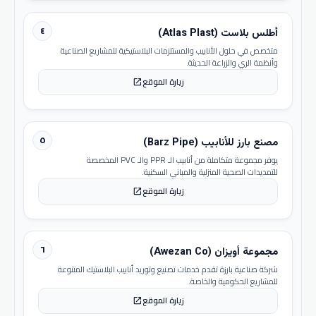
٤
أطلس بلاست (Atlas Plast)
متخصص في حلول الأنابيب والمستلزمات البلاستيكية للمشاريع الصناعية
وأنظمة الري والزراعة الحديثة.
زيارة الموقع
open_in_new
٥
مصنع بارز للأنابيب (Barz Pipe)
يوفر مجموعة متكاملة من أنابيب الـ PPR والـ PVC المخصصة
للتمديدات الصحية المنزلية والمباني السكنية.
زيارة الموقع
open_in_new
٦
مجموعة أويزان (Awezan Co)
شركة صناعية بارزة تقدم خدمات تصنيع وتوريد أنابيب البلاستيك المتنوعة
للمشاريع الحكومية والخاصة.
زيارة الموقع
open_in_new