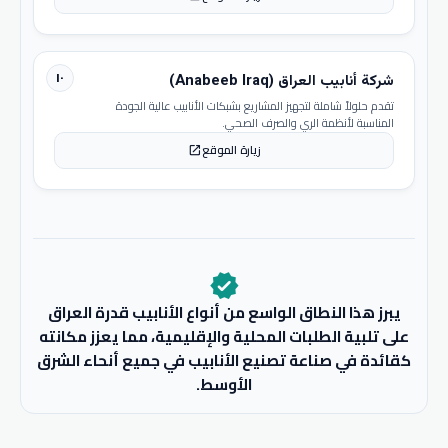
١٠
شركة أنابيب العراق (Anabeeb Iraq)
تقدم حلولاً شاملة لتجهيز المشاريع بشبكات الأنابيب عالية الجودة
المناسبة لأنظمة الري والصرف الصحي.
زيارة الموقع
open_in_new
verified
يبرز هذا النطاق الواسع من أنواع الأنابيب قدرة العراق
على تلبية الطلبات المحلية والإقليمية، مما يعزز مكانته
كقائدة في صناعة تصنيع الأنابيب في جميع أنحاء الشرق
الأوسط.