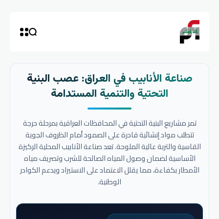
صناعة الأنابيب في العراق: عصب البنية
التحتية والتنمية المستدامة
تمر مشاريع البنية التحتية في المحافظات العراقية بمرحلة حرجة
تتطلب مواد إنشائية قادرة على الصمود أمام الظروف الجوية
القاسية والتربة عالية الملوحة. تعد صناعة الأنابيب المحلية الركيزة
الأساسية لضمان وصول المياه الصالحة للشرب وتصريف مياه
الأمطار بكفاءة، مما يقلل الاعتماد على الاستيراد ويدعم الكوادر
الوطنية.