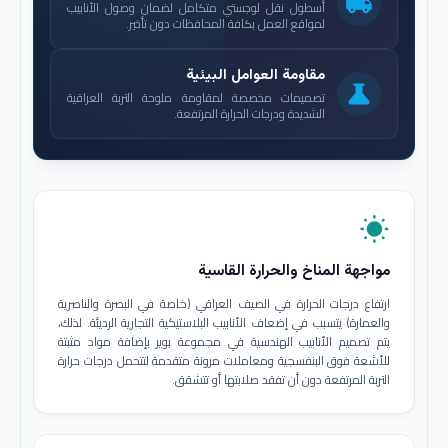
local_shipping
أسطول نقل لوجستي متكامل لضمان وصول الأنابيب
لمواقع العمل بكافة المحافظات دون تأخير.
مقاومة العوامل البيئية
science
تصميمات مخصصة لمقاومة ملوحة التربة العراقية
الشديدة ودرجات الحرارة المرتفعة.
wb_sunny
مواجهة المناخ والحرارة القاسية
ارتفاع درجات الحرارة في الصيف العراقي (خاصة في البصرة والناصرية
والعمارة) يتسبب في إضعاف الأنابيب البلاستيكية التجارية الرديئة. لذلك،
يتم تصميم الأنابيب الهندسية في مجموعة بوير بإضافة مواد مثبتة
للأشعة فوق البنفسجية ومعاملات مرونة متقدمة لتتحمل درجات حرارة
التربة المرتفعة دون أن تفقد صلابتها أو تتشقق.