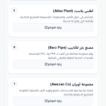
٤
أطلس بلاست (Atlas Plast)
متخصص في حلول الأنابيب والمستلزمات البلاستيكية للمشاريع الصناعية
وأنظمة الري والزراعة الحديثة.
زيارة الموقع
open_in_new
٥
مصنع بارز للأنابيب (Barz Pipe)
يوفر مجموعة متكاملة من أنابيب الـ PPR والـ PVC المخصصة
للتمديدات الصحية المنزلية والمباني السكنية.
زيارة الموقع
open_in_new
٦
مجموعة أويزان (Awezan Co)
شركة صناعية بارزة تقدم خدمات تصنيع وتوريد أنابيب البلاستيك المتنوعة
للمشاريع الحكومية والخاصة.
زيارة الموقع
open_in_new