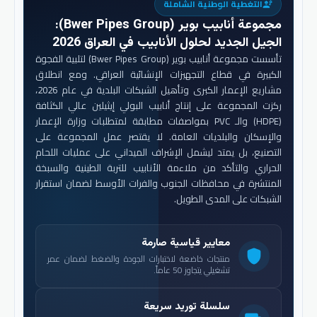
التغطية الوطنية الشاملة
engineering
مجموعة أنابيب بوير (Bwer Pipes Group)
:
الجيل الجديد لحلول الأنابيب في العراق 2026
تأسست مجموعة أنابيب بوير (Bwer Pipes Group) لتلبية الفجوة
الكبيرة في قطاع التجهيزات الإنشائية العراقي. ومع انطلاق
مشاريع الإعمار الكبرى وتأهيل الشبكات البلدية في عام 2026،
ركزت المجموعة على إنتاج أنابيب البولي إيثيلين عالي الكثافة
(HDPE) والـ PVC بمواصفات مطابقة لمتطلبات وزارة الإعمار
والإسكان والبلديات العامة. لا يقتصر عمل المجموعة على
التصنيع، بل يمتد ليشمل الإشراف الميداني على عمليات اللحام
الحراري والتأكد من ملاءمة الأنابيب للتربة الطينية والسبخة
المنتشرة في محافظات الجنوب والفرات الأوسط لضمان استقرار
الشبكات على المدى الطويل.
معايير قياسية صارمة
shield
منتجات خاضعة لاختبارات الجودة والضغط لضمان عمر
تشغيلي يتجاوز 50 عاماً.
سلسلة توريد سريعة