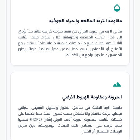
opacity
مقاومة التربة المالحة والمياه الجوفية
تعاني التربة في جنوب العراق من نسبة ملوحة كبريتية عالية جداً تؤدي
إلى تآكل الأنابيب المعدنية والخرسانية خلال سنوات قليلة. الأنابيب
البلاستيكية الحديثة تصنع من مركبات بوليمرية خاملة تماماً لا تتفاعل مع
الأملاح أو الأحماض التربية، مما يضمن عمراً افتراضياً طويلاً يتجاوز
الخمسين عاماً دون تراجع في الكفاءة.
terrain
المرونة ومقاومة الهبوط الأرضي
طبيعة التربة الطينية في مناطق الأهوار والسهل الرسوبي العراقي
تجعلها عرضة للانتفاخ والانكماش حسب فصول السنة، مما يضغط على
شبكات الأنابيب المدفونة. مرونة أنابيب البولي إيثيلين (HDPE) تمنحها
قدرة فريدة على امتصاص هذه الحركات الهيدروليكية دون تعرض
الوصلات للانفصال أو الكسر.