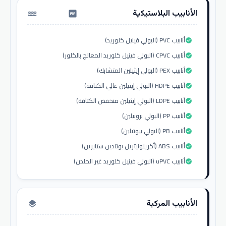
الأنابيب البلاستيكية
water_pump
أنابيب PVC (البولي فينيل كلوريد)
check_circle
أنابيب CPVC (البولي فينيل كلوريد المعالج بالكلور)
check_circle
أنابيب PEX (البولي إيثيلين المتشابك)
check_circle
أنابيب HDPE (البولي إيثيلين عالي الكثافة)
check_circle
أنابيب LDPE (البولي إيثيلين منخفض الكثافة)
check_circle
أنابيب PP (البولي بروبيلين)
check_circle
أنابيب PB (البولي بيوتيلين)
check_circle
أنابيب ABS (أكريلونيتريل بوتادين ستايرين)
check_circle
أنابيب uPVC (البولي فينيل كلوريد غير الملدن)
check_circle
الأنابيب المركبة
layers