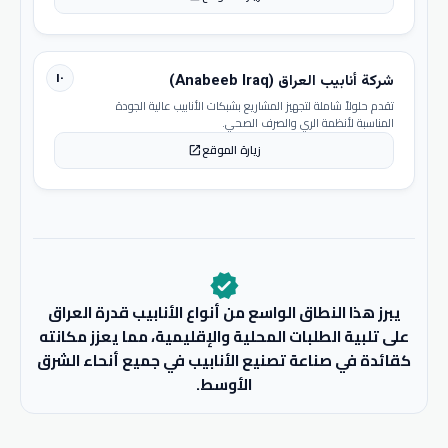
١٠
شركة أنابيب العراق (Anabeeb Iraq)
تقدم حلولاً شاملة لتجهيز المشاريع بشبكات الأنابيب عالية الجودة
المناسبة لأنظمة الري والصرف الصحي.
زيارة الموقع
open_in_new
verified
يبرز هذا النطاق الواسع من أنواع الأنابيب قدرة العراق
على تلبية الطلبات المحلية والإقليمية، مما يعزز مكانته
كقائدة في صناعة تصنيع الأنابيب في جميع أنحاء الشرق
الأوسط.