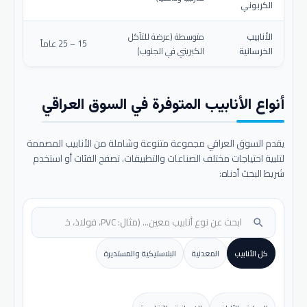
الكربوني
الأنابيب
متوسطة (عرضة للتآكل
15 – 25 عاماً
الخرسانية
الكبريتي في الجنوب)
أنواع الأنابيب المتوفرة في السوق العراقي
يقدم السوق العراقي مجموعة متنوعة وشاملة من الأنابيب المصممة
لتلبية احتياجات مختلف الصناعات والتطبيقات. تصفح الفئات أو استخدم
شريط البحث أدناه:
search
كل الأنابيب
المعدنية
البلاستيكية والمستديرة