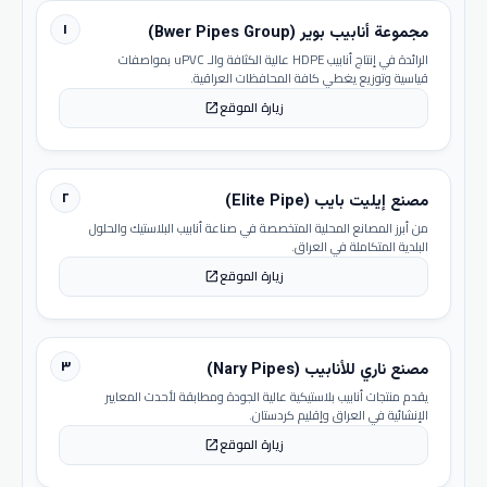
١
مجموعة أنابيب بوير (Bwer Pipes Group)
الرائدة في إنتاج أنابيب HDPE عالية الكثافة والـ uPVC بمواصفات
قياسية وتوزيع يغطي كافة المحافظات العراقية.
زيارة الموقع
open_in_new
٢
مصنع إيليت بايب (Elite Pipe)
من أبرز المصانع المحلية المتخصصة في صناعة أنابيب البلاستيك والحلول
البلدية المتكاملة في العراق.
زيارة الموقع
open_in_new
٣
مصنع ناري للأنابيب (Nary Pipes)
يقدم منتجات أنابيب بلاستيكية عالية الجودة ومطابقة لأحدث المعايير
الإنشائية في العراق وإقليم كردستان.
زيارة الموقع
open_in_new