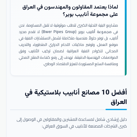
لماذا يعتمد المقاولون والمهندسون في العراق
على مجموعة أنابيب بوير؟
مشاريع البنية التحتية الكبرى تتطلب موثوقية لا تقبل المساومة. نحن
في
مجموعة أنابيب بوير (Bwer Pipes Group)
لا نقدم مجرد
أنابيب، بل نوفر حلولاً هندسية متكاملة تشمل الاستشارات الفنية في
موقع العمل، وتوفير ماكينات اللحام الحراري المتطورة، والتدريب
المجاني للكوادر الفنية العراقية لضمان تركيب الأنابيب وفق
المواصفات الهندسية الدقيقة. نهدف إلى رفع كفاءة المنتج المحلي
ومنافسة السلع المستوردة لتعزيز الاقتصاد الوطني.
أفضل 10 مصانع أنابيب بلاستيكية في
العراق
دليل إرشادي شامل لمساعدة المشترين والمقاولين في الوصول إلى
كبرى الشركات المصنعة للأنابيب في السوق العراقي: