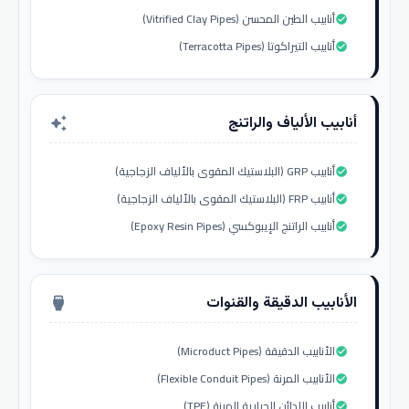
أنابيب الطين المحسن (Vitrified Clay Pipes)
check_circle
أنابيب التيراكوتا (Terracotta Pipes)
check_circle
أنابيب الألياف والراتنج
auto_awesome
أنابيب GRP (البلاستيك المقوى بالألياف الزجاجية)
check_circle
أنابيب FRP (البلاستيك المقوى بالألياف الزجاجية)
check_circle
أنابيب الراتنج الإيبوكسي (Epoxy Resin Pipes)
check_circle
الأنابيب الدقيقة والقنوات
settings_input_hdmi
الأنابيب الدقيقة (Microduct Pipes)
check_circle
الأنابيب المرنة (Flexible Conduit Pipes)
check_circle
أنابيب اللدائن الحرارية المرنة (TPE)
check_circle