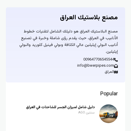
مصنع بلاستيك العراق
مصنع البلاستيك العراق هو دليلك الشامل لتقنيات خطوط
الأنابيب في العراق، حيث يقدم رؤى شاملة وخبرة في تصنيع
أنابيب البولي إيثيلين عالي الكثافة وبولي فينيل كلوريد والبولي
إيثيلين.
009647706545544
info@bwerpipes.com
العراق
Popular
دليل شامل لميزان الجسر للشاحنات في العراق
سنتين AGO