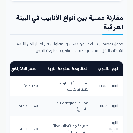
مقارنة عملية بين أنواع الأنابيب في البيئة
العراقية
جدول توضيحي يساعد المهندسين والمقاولين في اختيار الحل الأنسب
لشبكات النقل حسب مواصفات المشروع وطبيعة الأرض:
نوع الأنبوب
المقاومة لملوحة التربة
العمر الافتراضي المتو
ممتازة جداً (مقاومة
أنابيب HDPE
50+ عاماً
كيميائية كاملة)
ممتازة (مقاومة عالية
أنابيب uPVC
40 – 50 عاماً
للأملاح)
أنابيب
ضعيفة جداً (تتطلب عطلاً
الفولاذ
20 – 30 عاماً
خارجياً وداخلياً)