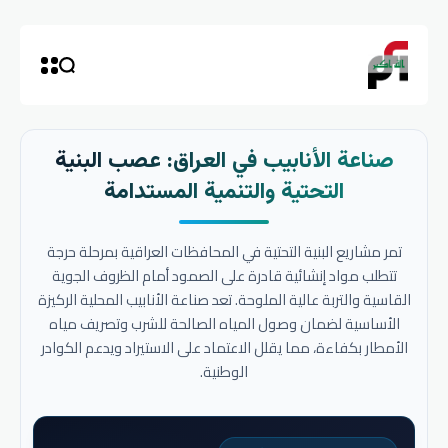
صناعة الأنابيب في العراق: عصب البنية
التحتية والتنمية المستدامة
تمر مشاريع البنية التحتية في المحافظات العراقية بمرحلة حرجة
تتطلب مواد إنشائية قادرة على الصمود أمام الظروف الجوية
القاسية والتربة عالية الملوحة. تعد صناعة الأنابيب المحلية الركيزة
الأساسية لضمان وصول المياه الصالحة للشرب وتصريف مياه
الأمطار بكفاءة، مما يقلل الاعتماد على الاستيراد ويدعم الكوادر
الوطنية.