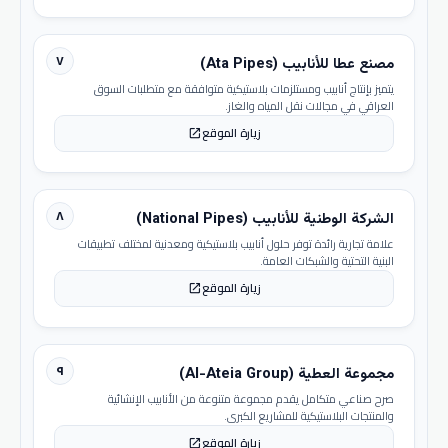
٧
مصنع عطا للأنابيب (Ata Pipes)
يتميز بإنتاج أنابيب ومستلزمات بلاستيكية متوافقة مع متطلبات السوق
العراقي في مجالات نقل المياه والغاز.
زيارة الموقع
open_in_new
٨
الشركة الوطنية للأنابيب (National Pipes)
علامة تجارية رائدة توفر حلول أنابيب بلاستيكية ومعدنية لمختلف تطبيقات
البنية التحتية والشبكات العامة.
زيارة الموقع
open_in_new
٩
مجموعة العطية (Al-Ateia Group)
صرح صناعي متكامل يقدم مجموعة متنوعة من الأنابيب الإنشائية
والمنتجات البلاستيكية للمشاريع الكبرى.
زيارة الموقع
open_in_new