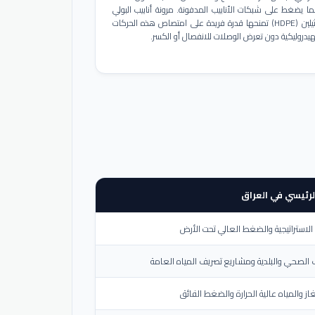
ا يضغط على شبكات الأنابيب المدفونة. مرونة أنابيب البولي
إيثيلين (HDPE) تمنحها قدرة فريدة على امتصاص هذه الحركات
هيدروليكية دون تعرض الوصلات للانفصال أو الكسر.
لرئيسي في العراق
لاستراتيجية والضغط العالي تحت الأرض
الصحي والبلدية ومشاريع تصريف المياه العامة
از والمياه عالية الحرارة والضغط الفائق