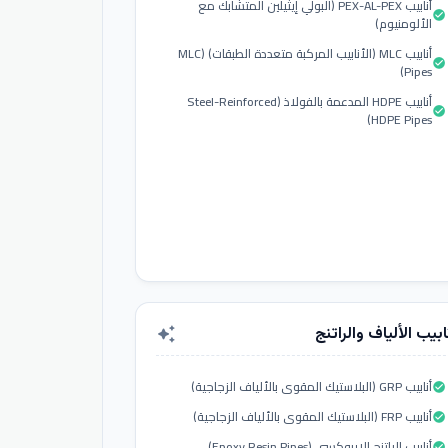
أنابيب PEX-AL-PEX (البولي إيثيلين المتشابك مع
check_circle
الألومنيوم)
أنابيب MLC (الأنابيب المركبة متعددة الطبقات) (MLC
check_circle
Pipes)
أنابيب HDPE المدعمة بالفولاذ (Steel-Reinforced
check_circle
HDPE Pipes)
ابيب الألياف والراتنج
auto_awesome
أنابيب GRP (البلاستيك المقوى بالألياف الزجاجية)
check_circle
أنابيب FRP (البلاستيك المقوى بالألياف الزجاجية)
check_circle
أنابيب الراتنج الإيبوكسي (Epoxy Resin Pipes)
check_circle