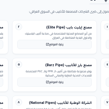
ول إلى كبرى الشركات المصنعة للأنابيب في السوق العراقي:
٢
١
مصنع إيليت بايب (Elite Pipe)
مصنع
من أبرز المصانع المحلية المتخصصة في صناعة أنابيب البلاستيك
يقد
والحلول البلدية المتكاملة في العراق.
الم
زيارة الموقع
open_in_new
٥
٤
مصنع بارز للأنابيب (Barz Pipe)
مجمو
يوفر مجموعة متكاملة من أنابيب الـ PPR والـ PVC المخصصة
شرك
للتمديدات الصحية المنزلية والمباني السكنية.
الم
زيارة الموقع
open_in_new
٨
٧
الشركة الوطنية للأنابيب (National Pipes)
مجمو