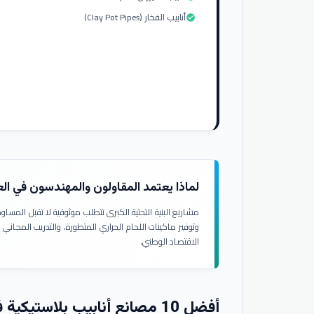
أنابيب الفخار (Clay Pot Pipes)
check_circle
لماذا يعتمد المقاولون والمهندسون في ال
مشاريع البنية التحتية الكبرى تتطلب موثوقية لا تقبل المسا
وتوفير ماكينات اللحام الحراري المتطورة، والتدريب المجاني
الاقتصاد الوطني.
أفضل 10 مصانع أنابيب بلاستيكية في العراق