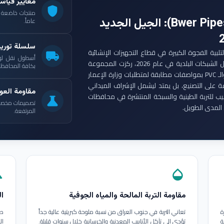
معايير قياس
shield
: الجيل الجديد
عاماً.
سلسلة توري
ست مجموعة أنابيب بوير (Bwer Pipes Group) لتلبية الفجوة الكبيرة في قطاع التجهيزات الإنشائية
local_shipping
أسطول نقل لو
العراقي. ومع انطلاق مشاريع الإعمار الكبرى وتأهيل الشبكات البلدية في عام 2026، ركزت المجموعة
بكافة المحافظات
على إنتاج أنابيب البولي إيثيلين عالي الكثافة (HDPE) والـ PVC بمواصفات مطابقة لمتطلبات وزارة الإعمار
ة على التصنيع، بل يمتد ليشمل الإشراف الميداني
مقاومة العوا
بيب للتربة الطينية والسبخة المنتشرة في محافظات
science
تصميمات مخصصة ل
المدى الطويل.
المرتفعة.
in
opacity
مقاومة التربة المالحة والمياه الجوفية
ال
ة
تعاني التربة في جنوب العراق من نسبة ملوحة كبريتية عالية جداً
طب
ة
تؤدي إلى تآكل الأنابيب المعدنية والخرسانية خلال سنوات قليلة.
ال