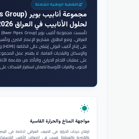
التغطية الوطنية الشاملة
engineering
مجموعة أنابيب بوير (Bwer Pipes Group)
لحلول الأنابيب في العراق 2026
تأس
والإسكان والبلديات العامة. لا يقتصر عمل المجموع
على عمليات اللحام الحراري والتأكد من ملاءمة الأنا
الجنوب والفرات الأوسط لضمان استقرار الشبكات على 
wb_sunny
مواجهة المناخ والحرارة القاسية
ارتفاع درجات الحرارة في الصيف العراقي (خاصة في البصر
والناصرية والعمارة) يتسبب في إضعاف الأنابيب البلاستيكي