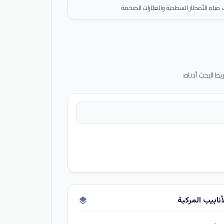
ياه الأمطار السطحية والعبّارات الضخمة
 البحث أدناه:
أنابيب المركبة
layers