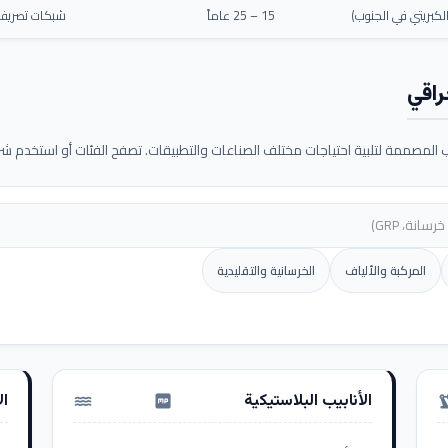
كبريتي في الجنوب)
15 – 25 عاماً
شبكات تصريف م
راقي
لمصممة لتلبية احتياجات مختلف الصناعات والتطبيقات. تصفح الفئات أو استخدم شريط
المركبة والألياف
الخرسانية والتقليدية
الأنابيب البلاستيكية
ال
water_pump
precision_ma