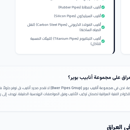
أنابيب المطاط (Rubber Pipes)
check_circle
أنابيب السيليكون (Silicon Pipes)
check_circle
أنابيب الفولاذ الكربوني (Carbon Steel Pipes) (لنقل
check_circle
المياه الساخنة)
أنابيب التيتانيوم (Titanium Pipes) (للبيئات المسببة
check_circle
للتآكل)
عراق على مجموعة أنابيب بوير؟
ومة. نحن في
مجموعة أنابيب بوير (Bwer Pipes Group)
لا نقدم مجرد أنابيب، بل نوفر حلولا
 للكوادر الفنية العراقية لضمان تركيب الأنابيب وفق المواصفات الهندسية الدقيقة. نهدف إلى