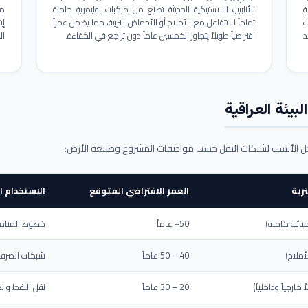
ة
الأنابيب البلاستيكية الحديثة تصنع من مركبات بوليمرية خاملة
مم
ت
تماماً لا تتفاعل مع الأملاح أو الأحماض التربية، مما يضمن عمراً
د
افتراضياً طويلاً يتجاوز الخمسين عاماً دون تراجع في الكفاءة.
ال
بيئة العراقية
حل الأنسب لشبكات النقل حسب مواصفات المشروع وطبيعة الأرض:
ربة
العمر الافتراضي المتوقع
الاستخدام ا
يائية كاملة)
50+ عاماً
خطوط المياه ا
أملاح)
40 – 50 عاماً
شبكات الصرف 
ارجياً وداخلياً)
20 – 30 عاماً
نقل النفط والغ