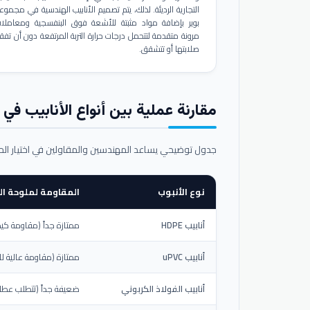
التجارية الرديئة. لذلك، يتم تصميم الأنابيب الهندسية في مجموع
بوير بإضافة مواد مثبتة للأشعة فوق البنفسجية ومعاملا
مرونة متقدمة لتتحمل درجات حرارة التربة المرتفعة دون أن تفق
صلابتها أو تتشقق.
مقارنة عملية بين أنواع الأنابيب في ال
جدول توضيحي يساعد المهندسين والمقاولين في اختيار ال
نوع الأنبوب
المقاومة لملوحة الت
أنابيب HDPE
ممتازة جداً (مقاومة كيم
أنابيب uPVC
ممتازة (مقاومة عالية لل
أنابيب الفولاذ الكربوني
ضعيفة جداً (تتطلب عطلاً خ