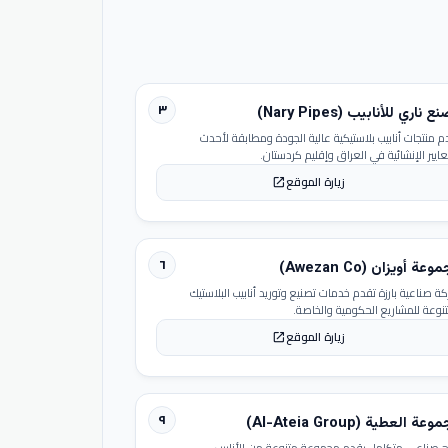
٣
 ناري للأنابيب (Nary Pipes)
م منتجات أنابيب بلاستيكية عالية الجودة ومطابقة لأحدث
عايير الإنشائية في العراق وإقليم كردستان.
زيارة الموقع
open_in_new
٦
عة أويزان (Awezan Co)
ة صناعية بارزة تقدم خدمات تصنيع وتوريد أنابيب البلاستيك
تنوعة للمشاريع الحكومية والخاصة.
زيارة الموقع
open_in_new
٩
عة العطية (Al-Ateia Group)