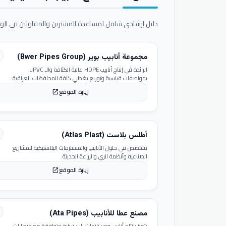
دليل إرشادي شامل لمساعدة المشترين والمقاولين في الوص
مجموعة أنابيب بوير (Bwer Pipes Group)
الرائدة في إنتاج أنابيب HDPE عالية الكثافة والـ uPVC
بمواصفات قياسية وتوزيع يغطي كافة المحافظات العراقية.
زيارة الموقع
open_in_new
أطلس بلاست (Atlas Plast)
متخصص في حلول الأنابيب والمستلزمات البلاستيكية للمشاريع
الصناعية وأنظمة الري والزراعة الحديثة.
زيارة الموقع
open_in_new
مصنع عطا للأنابيب (Ata Pipes)