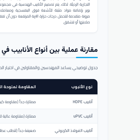
التجارية الرديئة. لذلك، يتم تصميم الأنابيب الهندسية في مجموع
بوير بإضافة مواد مثبتة للأشعة فوق البنفسجية ومعاملا
مرونة متقدمة لتتحمل درجات حرارة التربة المرتفعة دون أن تفق
صلابتها أو تتشقق.
مقارنة عملية بين أنواع الأنابيب في ال
جدول توضيحي يساعد المهندسين والمقاولين في اختيار ال
نوع الأنبوب
المقاومة لملوحة الت
أنابيب HDPE
ممتازة جداً (مقاومة كيم
أنابيب uPVC
ممتازة (مقاومة عالية لل
أنابيب الفولاذ الكربوني
ضعيفة جداً (تتطلب عطلاً خ