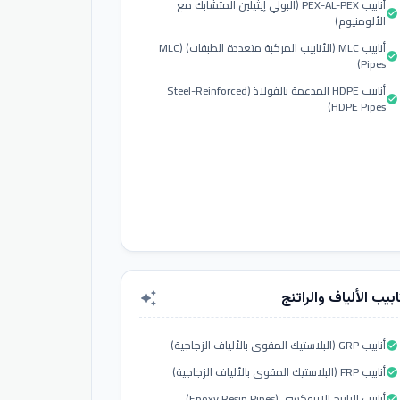
أنابيب PEX-AL-PEX (البولي إيثيلين المتشابك مع
check_circle
الألومنيوم)
أنابيب MLC (الأنابيب المركبة متعددة الطبقات) (MLC
check_circle
Pipes)
أنابيب HDPE المدعمة بالفولاذ (Steel-Reinforced
check_circle
HDPE Pipes)
ابيب الألياف والراتنج
auto_awesome
أنابيب GRP (البلاستيك المقوى بالألياف الزجاجية)
check_circle
أنابيب FRP (البلاستيك المقوى بالألياف الزجاجية)
check_circle
أنابيب الراتنج الإيبوكسي (Epoxy Resin Pipes)
check_circle