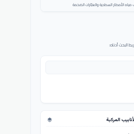
ياه الأمطار السطحية والعبّارات الضخمة
 البحث أدناه:
أنابيب المركبة
layers