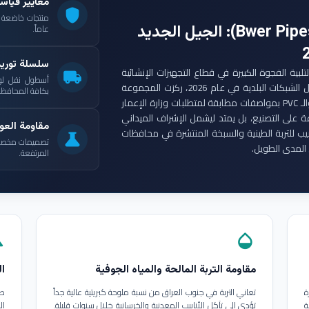
معايير قياس
shield
: الجيل الجديد
عاماً.
سلسلة توري
ست مجموعة أنابيب بوير (Bwer Pipes Group) لتلبية الفجوة الكبيرة في قطاع التجهيزات الإنشائية
local_shipping
أسطول نقل لو
العراقي. ومع انطلاق مشاريع الإعمار الكبرى وتأهيل الشبكات البلدية في عام 2026، ركزت المجموعة
بكافة المحافظات
على إنتاج أنابيب البولي إيثيلين عالي الكثافة (HDPE) والـ PVC بمواصفات مطابقة لمتطلبات وزارة الإعمار
ة على التصنيع، بل يمتد ليشمل الإشراف الميداني
مقاومة العوا
بيب للتربة الطينية والسبخة المنتشرة في محافظات
science
تصميمات مخصصة ل
المدى الطويل.
المرتفعة.
in
opacity
مقاومة التربة المالحة والمياه الجوفية
ال
ة
تعاني التربة في جنوب العراق من نسبة ملوحة كبريتية عالية جداً
طب
ة
تؤدي إلى تآكل الأنابيب المعدنية والخرسانية خلال سنوات قليلة.
ال