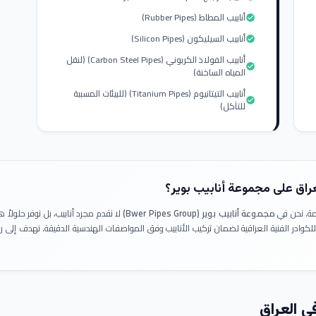
أنابيب المطاط (Rubber Pipes)
check_circle
أنابيب السيليكون (Silicon Pipes)
check_circle
أنابيب الفولاذ الكربوني (Carbon Steel Pipes) (لنقل
check_circle
المياه الساخنة)
أنابيب التيتانيوم (Titanium Pipes) (للبيئات المسببة
check_circle
للتآكل)
عراق على مجموعة أنابيب بوير؟
ومة. نحن في
مجموعة أنابيب بوير (Bwer Pipes Group)
لا نقدم مجرد أنابيب، بل نوفر حلولا
 للكوادر الفنية العراقية لضمان تركيب الأنابيب وفق المواصفات الهندسية الدقيقة. نهدف إلى