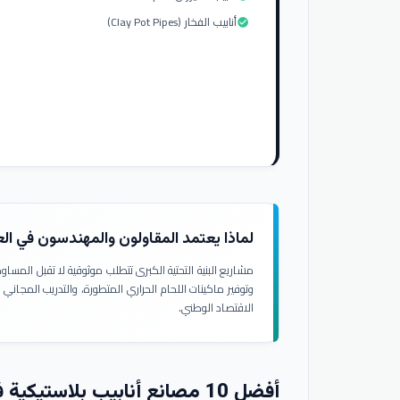
أنابيب الفخار (Clay Pot Pipes)
check_circle
لماذا يعتمد المقاولون والمهندسون في ال
مشاريع البنية التحتية الكبرى تتطلب موثوقية لا تقبل المسا
وتوفير ماكينات اللحام الحراري المتطورة، والتدريب المجاني
الاقتصاد الوطني.
أفضل 10 مصانع أنابيب بلاستيكية في العراق