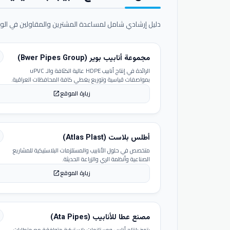
دليل إرشادي شامل لمساعدة المشترين والمقاولين في الوص
مجموعة أنابيب بوير (Bwer Pipes Group)
الرائدة في إنتاج أنابيب HDPE عالية الكثافة والـ uPVC
بمواصفات قياسية وتوزيع يغطي كافة المحافظات العراقية.
زيارة الموقع
open_in_new
أطلس بلاست (Atlas Plast)
متخصص في حلول الأنابيب والمستلزمات البلاستيكية للمشاريع
الصناعية وأنظمة الري والزراعة الحديثة.
زيارة الموقع
open_in_new
مصنع عطا للأنابيب (Ata Pipes)