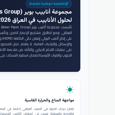
التغطية الوطنية الشاملة
engineering
مجموعة أنابيب بوير (Bwer Pipes Group)
لحلول الأنابيب في العراق 2026
تأس
والإسكان والبلديات العامة. لا يقتصر عمل المجموع
على عمليات اللحام الحراري والتأكد من ملاءمة الأنا
الجنوب والفرات الأوسط لضمان استقرار الشبكات على 
wb_sunny
مواجهة المناخ والحرارة القاسية
ارتفاع درجات الحرارة في الصيف العراقي (خاصة في البصر
والناصرية والعمارة) يتسبب في إضعاف الأنابيب البلاستيكي