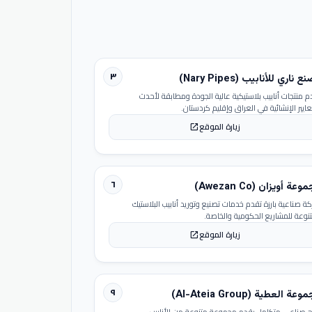
٣
 ناري للأنابيب (Nary Pipes)
م منتجات أنابيب بلاستيكية عالية الجودة ومطابقة لأحدث
عايير الإنشائية في العراق وإقليم كردستان.
زيارة الموقع
open_in_new
٦
عة أويزان (Awezan Co)
ة صناعية بارزة تقدم خدمات تصنيع وتوريد أنابيب البلاستيك
تنوعة للمشاريع الحكومية والخاصة.
زيارة الموقع
open_in_new
٩
عة العطية (Al-Ateia Group)