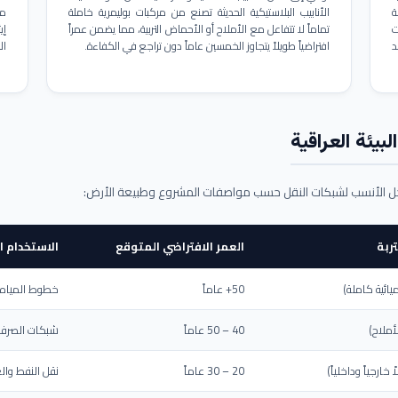
ة
الأنابيب البلاستيكية الحديثة تصنع من مركبات بوليمرية خاملة
مم
ت
تماماً لا تتفاعل مع الأملاح أو الأحماض التربية، مما يضمن عمراً
د
افتراضياً طويلاً يتجاوز الخمسين عاماً دون تراجع في الكفاءة.
ال
بيئة العراقية
حل الأنسب لشبكات النقل حسب مواصفات المشروع وطبيعة الأرض:
ربة
العمر الافتراضي المتوقع
الاستخدام ا
يائية كاملة)
50+ عاماً
خطوط المياه ا
أملاح)
40 – 50 عاماً
شبكات الصرف 
ارجياً وداخلياً)
20 – 30 عاماً
نقل النفط والغ