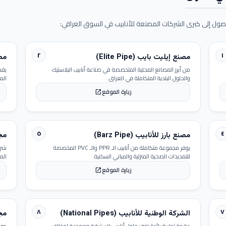
ول إلى كبرى الشركات المصنعة للأنابيب في السوق العراقي:
٢
١
مصنع إيليت بايب (Elite Pipe)
مصنع
من أبرز المصانع المحلية المتخصصة في صناعة أنابيب البلاستيك
يقد
والحلول البلدية المتكاملة في العراق.
الم
زيارة الموقع
open_in_new
٥
٤
مصنع بارز للأنابيب (Barz Pipe)
مجمو
يوفر مجموعة متكاملة من أنابيب الـ PPR والـ PVC المخصصة
شرك
للتمديدات الصحية المنزلية والمباني السكنية.
الم
زيارة الموقع
open_in_new
٨
٧
الشركة الوطنية للأنابيب (National Pipes)
مجمو