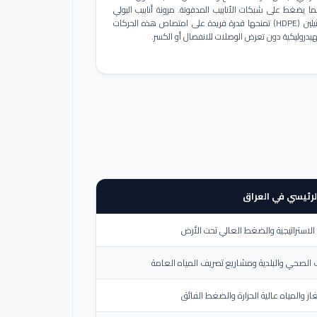
ا يضغط على شبكات الأنابيب المدفونة. مرونة أنابيب البولي
إيثيلين (HDPE) تمنحها قدرة فريدة على امتصاص هذه الحركات
هيدروليكية دون تعرض الوصلات للانفصال أو الكسر.
لرئيسي في العراق
لاستراتيجية والضغط العالي تحت الأرض
الصحي والبلدية ومشاريع تصريف المياه العامة
از والمياه عالية الحرارة والضغط الفائق