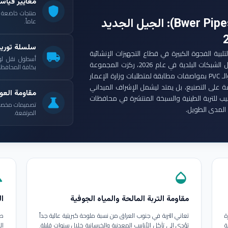
معايير قياس
shield
: الجيل الجديد
عاماً.
سلسلة توري
ست مجموعة أنابيب بوير (Bwer Pipes Group) لتلبية الفجوة الكبيرة في قطاع التجهيزات الإنشائية
local_shipping
أسطول نقل لو
العراقي. ومع انطلاق مشاريع الإعمار الكبرى وتأهيل الشبكات البلدية في عام 2026، ركزت المجموعة
بكافة المحافظات
على إنتاج أنابيب البولي إيثيلين عالي الكثافة (HDPE) والـ PVC بمواصفات مطابقة لمتطلبات وزارة الإعمار
ة على التصنيع، بل يمتد ليشمل الإشراف الميداني
مقاومة العوا
بيب للتربة الطينية والسبخة المنتشرة في محافظات
science
تصميمات مخصصة ل
المدى الطويل.
المرتفعة.
in
opacity
مقاومة التربة المالحة والمياه الجوفية
ال
ة
تعاني التربة في جنوب العراق من نسبة ملوحة كبريتية عالية جداً
طب
ة
تؤدي إلى تآكل الأنابيب المعدنية والخرسانية خلال سنوات قليلة.
ال