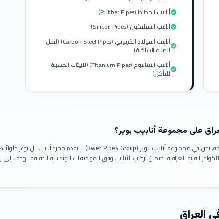
أنابيب المطاط (Rubber Pipes)
check_circle
أنابيب السيليكون (Silicon Pipes)
check_circle
أنابيب الفولاذ الكربوني (Carbon Steel Pipes) (لنقل
check_circle
المياه الساخنة)
أنابيب التيتانيوم (Titanium Pipes) (للبيئات المسببة
check_circle
للتآكل)
عراق على مجموعة أنابيب بوير؟
ومة. نحن في
مجموعة أنابيب بوير (Bwer Pipes Group)
لا نقدم مجرد أنابيب، بل نوفر حلولا
 للكوادر الفنية العراقية لضمان تركيب الأنابيب وفق المواصفات الهندسية الدقيقة. نهدف إلى