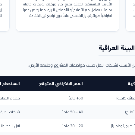
ة
الأنابيب البلاستيكية الحديثة تصنع من مركبات بوليمرية خاملة
مم
ت
تماماً لا تتفاعل مع الأملاح أو الأحماض التربية، مما يضمن عمراً
د
افتراضياً طويلاً يتجاوز الخمسين عاماً دون تراجع في الكفاءة.
ال
بيئة العراقية
حل الأنسب لشبكات النقل حسب مواصفات المشروع وطبيعة الأرض:
ربة
العمر الافتراضي المتوقع
الاستخدام ا
يائية كاملة)
50+ عاماً
خطوط المياه ا
أملاح)
40 – 50 عاماً
شبكات الصرف 
ارجياً وداخلياً)
20 – 30 عاماً
نقل النفط والغ