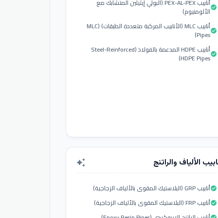
أنابيب PEX-AL-PEX (البولي إيثيلين المتشابك مع
check_circle
الألومنيوم)
أنابيب MLC (الأنابيب المركبة متعددة الطبقات) (MLC
check_circle
Pipes)
أنابيب HDPE المدعمة بالفولاذ (Steel-Reinforced
check_circle
HDPE Pipes)
ابيب الألياف والراتنج
auto_awesome
أنابيب GRP (البلاستيك المقوى بالألياف الزجاجية)
check_circle
أنابيب FRP (البلاستيك المقوى بالألياف الزجاجية)
check_circle
أنابيب الراتنج الإيبوكسي (Epoxy Resin Pipes)
check_circle