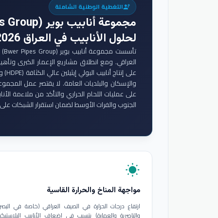
التغطية الوطنية الشاملة
engineering
مجموعة أنابيب بوير (Bwer Pipes Group)
لحلول الأنابيب في العراق 2026
تأس
والإسكان والبلديات العامة. لا يقتصر عمل المجموع
على عمليات اللحام الحراري والتأكد من ملاءمة الأنا
الجنوب والفرات الأوسط لضمان استقرار الشبكات على 
wb_sunny
مواجهة المناخ والحرارة القاسية
ارتفاع درجات الحرارة في الصيف العراقي (خاصة في البصر
والناصرية والعمارة) يتسبب في إضعاف الأنابيب البلاستيكي