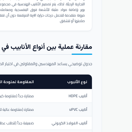
التجارية الرديئة. لذلك، يتم تصميم الأنابيب الهندسية في مجموع
بوير بإضافة مواد مثبتة للأشعة فوق البنفسجية ومعاملا
مرونة متقدمة لتتحمل درجات حرارة التربة المرتفعة دون أن تفق
صلابتها أو تتشقق.
مقارنة عملية بين أنواع الأنابيب في ال
جدول توضيحي يساعد المهندسين والمقاولين في اختيار ال
نوع الأنبوب
المقاومة لملوحة الت
أنابيب HDPE
ممتازة جداً (مقاومة كيم
أنابيب uPVC
ممتازة (مقاومة عالية لل
أنابيب الفولاذ الكربوني
ضعيفة جداً (تتطلب عطلاً خ