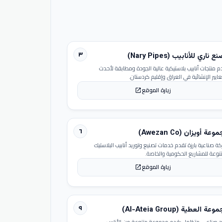
٣
 ناري للأنابيب (Nary Pipes)
م منتجات أنابيب بلاستيكية عالية الجودة ومطابقة لأحدث
عايير الإنشائية في العراق وإقليم كردستان.
زيارة الموقع
open_in_new
٦
عة أويزان (Awezan Co)
ة صناعية بارزة تقدم خدمات تصنيع وتوريد أنابيب البلاستيك
تنوعة للمشاريع الحكومية والخاصة.
زيارة الموقع
open_in_new
٩
عة العطية (Al-Ateia Group)