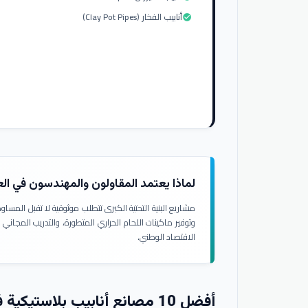
أنابيب الفخار (Clay Pot Pipes)
check_circle
لماذا يعتمد المقاولون والمهندسون في ال
مشاريع البنية التحتية الكبرى تتطلب موثوقية لا تقبل المسا
وتوفير ماكينات اللحام الحراري المتطورة، والتدريب المجاني
الاقتصاد الوطني.
أفضل 10 مصانع أنابيب بلاستيكية في العراق