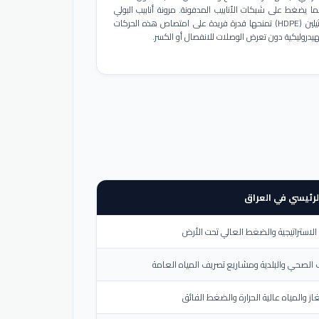
ا يضغط على شبكات الأنابيب المدفونة. مرونة أنابيب البولي
إيثيلين (HDPE) تمنحها قدرة فريدة على امتصاص هذه الحركات
هيدروليكية دون تعرض الوصلات للانفصال أو الكسر.
لرئيسي في العراق
لاستراتيجية والضغط العالي تحت الأرض
الصحي والبلدية ومشاريع تصريف المياه العامة
از والمياه عالية الحرارة والضغط الفائق