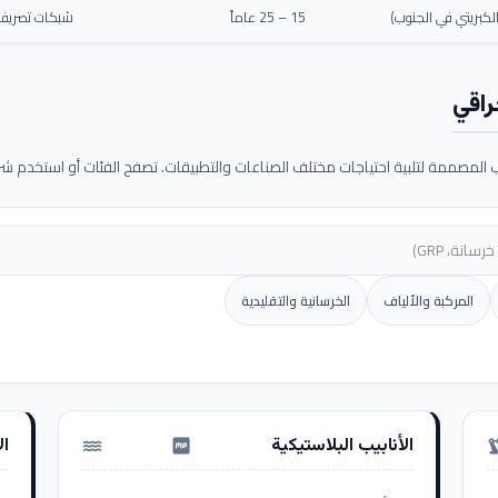
كبريتي في الجنوب)
15 – 25 عاماً
شبكات تصريف م
راقي
لمصممة لتلبية احتياجات مختلف الصناعات والتطبيقات. تصفح الفئات أو استخدم شريط
المركبة والألياف
الخرسانية والتقليدية
الأنابيب البلاستيكية
ال
water_pump
precision_ma