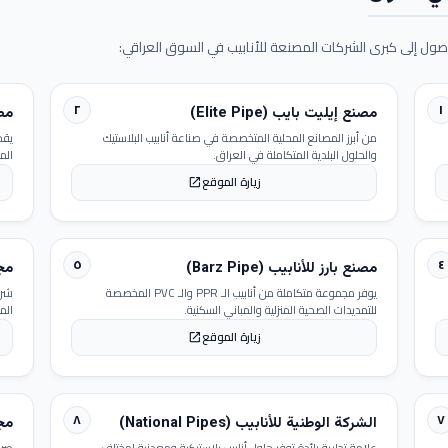
ول إلى كبرى الشركات المصنعة للأنابيب في السوق العراقي:
٢
١
مصنع إيليت بايب (Elite Pipe)
مصنع
من أبرز المصانع المحلية المتخصصة في صناعة أنابيب البلاستيك
يقد
والحلول البلدية المتكاملة في العراق.
الم
زيارة الموقع
open_in_new
٥
٤
مصنع بارز للأنابيب (Barz Pipe)
مجمو
يوفر مجموعة متكاملة من أنابيب الـ PPR والـ PVC المخصصة
شرك
للتمديدات الصحية المنزلية والمباني السكنية.
الم
زيارة الموقع
open_in_new
٨
٧
الشركة الوطنية للأنابيب (National Pipes)
مجمو