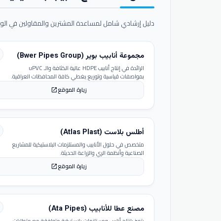
دليل إرشادي شامل لمساعدة المشترين والمقاولين في الوص
مجموعة أنابيب بوير (Bwer Pipes Group)
الرائدة في إنتاج أنابيب HDPE عالية الكثافة والـ uPVC
بمواصفات قياسية وتوزيع يغطي كافة المحافظات العراقية.
زيارة الموقع
open_in_new
أطلس بلاست (Atlas Plast)
متخصص في حلول الأنابيب والمستلزمات البلاستيكية للمشاريع
الصناعية وأنظمة الري والزراعة الحديثة.
زيارة الموقع
open_in_new
مصنع عطا للأنابيب (Ata Pipes)