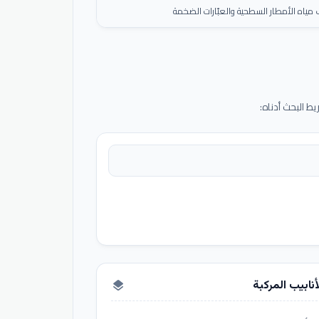
ياه الأمطار السطحية والعبّارات الضخمة
 البحث أدناه:
أنابيب المركبة
layers