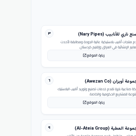
٣
 ناري للأنابيب (Nary Pipes)
م منتجات أنابيب بلاستيكية عالية الجودة ومطابقة لأحدث
عايير الإنشائية في العراق وإقليم كردستان.
زيارة الموقع
open_in_new
٦
عة أويزان (Awezan Co)
ة صناعية بارزة تقدم خدمات تصنيع وتوريد أنابيب البلاستيك
تنوعة للمشاريع الحكومية والخاصة.
زيارة الموقع
open_in_new
٩
عة العطية (Al-Ateia Group)