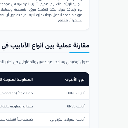
التجارية الرديئة. لذلك، يتم تصميم الأنابيب الهندسية في مجموع
بوير بإضافة مواد مثبتة للأشعة فوق البنفسجية ومعاملا
مرونة متقدمة لتتحمل درجات حرارة التربة المرتفعة دون أن تفق
صلابتها أو تتشقق.
مقارنة عملية بين أنواع الأنابيب في ال
جدول توضيحي يساعد المهندسين والمقاولين في اختيار ال
نوع الأنبوب
المقاومة لملوحة الت
أنابيب HDPE
ممتازة جداً (مقاومة كيم
أنابيب uPVC
ممتازة (مقاومة عالية لل
أنابيب الفولاذ الكربوني
ضعيفة جداً (تتطلب عطلاً خ