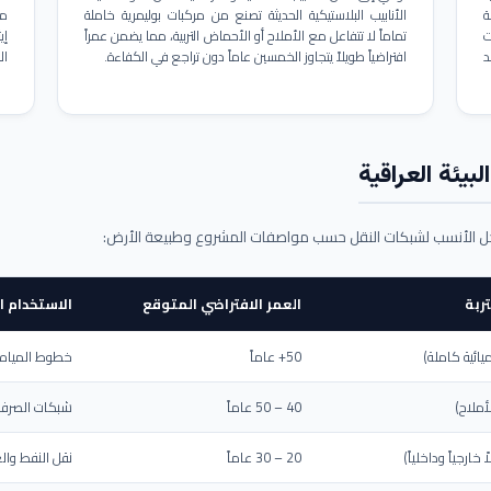
ة
الأنابيب البلاستيكية الحديثة تصنع من مركبات بوليمرية خاملة
مم
ت
تماماً لا تتفاعل مع الأملاح أو الأحماض التربية، مما يضمن عمراً
د
افتراضياً طويلاً يتجاوز الخمسين عاماً دون تراجع في الكفاءة.
ال
بيئة العراقية
حل الأنسب لشبكات النقل حسب مواصفات المشروع وطبيعة الأرض:
ربة
العمر الافتراضي المتوقع
الاستخدام ا
يائية كاملة)
50+ عاماً
خطوط المياه ا
أملاح)
40 – 50 عاماً
شبكات الصرف 
ارجياً وداخلياً)
20 – 30 عاماً
نقل النفط والغ