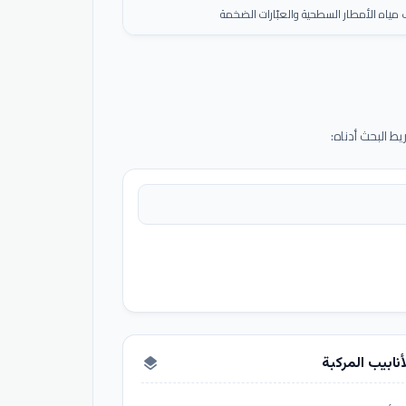
ياه الأمطار السطحية والعبّارات الضخمة
 البحث أدناه:
أنابيب المركبة
layers