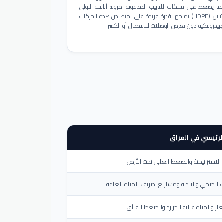
ا يضغط على شبكات الأنابيب المدفونة. مرونة أنابيب البولي
إيثيلين (HDPE) تمنحها قدرة فريدة على امتصاص هذه الحركات
هيدروليكية دون تعرض الوصلات للانفصال أو الكسر.
لرئيسي في العراق
لاستراتيجية والضغط العالي تحت الأرض
الصحي والبلدية ومشاريع تصريف المياه العامة
از والمياه عالية الحرارة والضغط الفائق