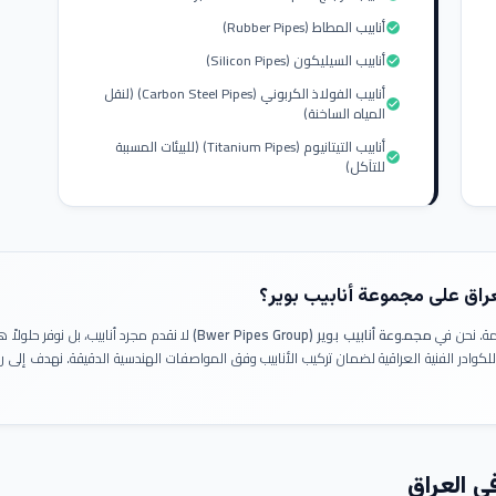
أنابيب المطاط (Rubber Pipes)
check_circle
أنابيب السيليكون (Silicon Pipes)
check_circle
أنابيب الفولاذ الكربوني (Carbon Steel Pipes) (لنقل
check_circle
المياه الساخنة)
أنابيب التيتانيوم (Titanium Pipes) (للبيئات المسببة
check_circle
للتآكل)
عراق على مجموعة أنابيب بوير؟
ومة. نحن في
مجموعة أنابيب بوير (Bwer Pipes Group)
لا نقدم مجرد أنابيب، بل نوفر حلولا
 للكوادر الفنية العراقية لضمان تركيب الأنابيب وفق المواصفات الهندسية الدقيقة. نهدف إلى