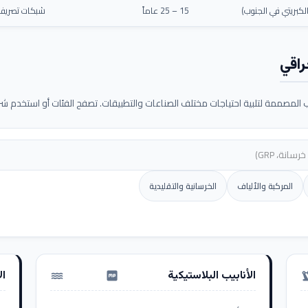
كبريتي في الجنوب)
15 – 25 عاماً
شبكات تصريف م
راقي
لمصممة لتلبية احتياجات مختلف الصناعات والتطبيقات. تصفح الفئات أو استخدم شريط
المركبة والألياف
الخرسانية والتقليدية
الأنابيب البلاستيكية
ال
water_pump
precision_ma