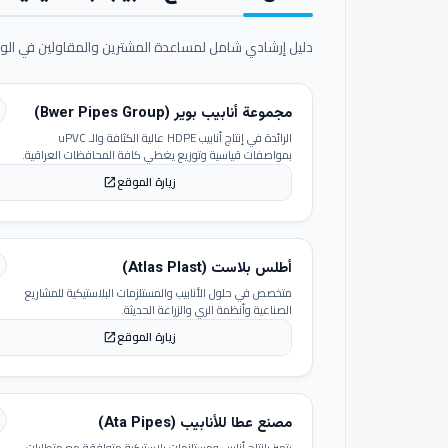
دليل إرشادي شامل لمساعدة المشترين والمقاولين في الوص
مجموعة أنابيب بوير (Bwer Pipes Group)
الرائدة في إنتاج أنابيب HDPE عالية الكثافة والـ uPVC
بمواصفات قياسية وتوزيع يغطي كافة المحافظات العراقية.
زيارة الموقع
open_in_new
أطلس بلاست (Atlas Plast)
متخصص في حلول الأنابيب والمستلزمات البلاستيكية للمشاريع
الصناعية وأنظمة الري والزراعة الحديثة.
زيارة الموقع
open_in_new
مصنع عطا للأنابيب (Ata Pipes)