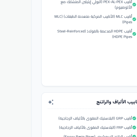
أنابيب PEX-AL-PEX (البولي إيثيلين المتشابك مع
check_circle
الألومنيوم)
أنابيب MLC (الأنابيب المركبة متعددة الطبقات) (MLC
check_circle
Pipes)
أنابيب HDPE المدعمة بالفولاذ (Steel-Reinforced
check_circle
HDPE Pipes)
ابيب الألياف والراتنج
auto_awesome
أنابيب GRP (البلاستيك المقوى بالألياف الزجاجية)
check_circle
أنابيب FRP (البلاستيك المقوى بالألياف الزجاجية)
check_circle
أنابيب الراتنج الإيبوكسي (Epoxy Resin Pipes)
check_circle