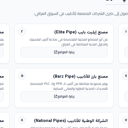
ول إلى كبرى الشركات المصنعة للأنابيب في السوق العراقي:
٢
١
مصنع إيليت بايب (Elite Pipe)
مصنع
من أبرز المصانع المحلية المتخصصة في صناعة أنابيب البلاستيك
يقد
والحلول البلدية المتكاملة في العراق.
الم
زيارة الموقع
open_in_new
٥
٤
مصنع بارز للأنابيب (Barz Pipe)
مجمو
يوفر مجموعة متكاملة من أنابيب الـ PPR والـ PVC المخصصة
شرك
للتمديدات الصحية المنزلية والمباني السكنية.
الم
زيارة الموقع
open_in_new
٨
٧
الشركة الوطنية للأنابيب (National Pipes)
مجمو