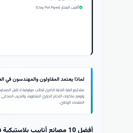
أنابيب الفخار (Clay Pot Pipes)
check_circle
لماذا يعتمد المقاولون والمهندسون في ال
مشاريع البنية التحتية الكبرى تتطلب موثوقية لا تقبل المسا
وتوفير ماكينات اللحام الحراري المتطورة، والتدريب المجاني
الاقتصاد الوطني.
أفضل 10 مصانع أنابيب بلاستيكية في العراق