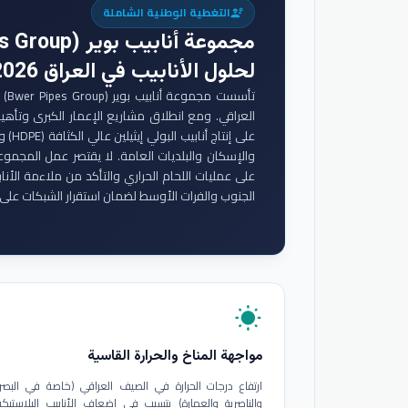
التغطية الوطنية الشاملة
engineering
مجموعة أنابيب بوير (Bwer Pipes Group)
لحلول الأنابيب في العراق 2026
تأس
والإسكان والبلديات العامة. لا يقتصر عمل المجموع
على عمليات اللحام الحراري والتأكد من ملاءمة الأنا
الجنوب والفرات الأوسط لضمان استقرار الشبكات على 
wb_sunny
مواجهة المناخ والحرارة القاسية
ارتفاع درجات الحرارة في الصيف العراقي (خاصة في البصر
والناصرية والعمارة) يتسبب في إضعاف الأنابيب البلاستيكي