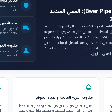
معايير قياس
shield
: الجيل الجديد
عاماً.
سلسلة توري
ست مجموعة أنابيب بوير (Bwer Pipes Group) لتلبية الفجوة الكبيرة في قطاع التجهيزات الإنشائية
local_shipping
أسطول نقل لو
العراقي. ومع انطلاق مشاريع الإعمار الكبرى وتأهيل الشبكات البلدية في عام 2026، ركزت المجموعة
بكافة المحافظات
على إنتاج أنابيب البولي إيثيلين عالي الكثافة (HDPE) والـ PVC بمواصفات مطابقة لمتطلبات وزارة الإعمار
ة على التصنيع، بل يمتد ليشمل الإشراف الميداني
مقاومة العوا
بيب للتربة الطينية والسبخة المنتشرة في محافظات
science
تصميمات مخصصة ل
المدى الطويل.
المرتفعة.
in
opacity
مقاومة التربة المالحة والمياه الجوفية
ال
ة
تعاني التربة في جنوب العراق من نسبة ملوحة كبريتية عالية جداً
طب
ة
تؤدي إلى تآكل الأنابيب المعدنية والخرسانية خلال سنوات قليلة.
ال