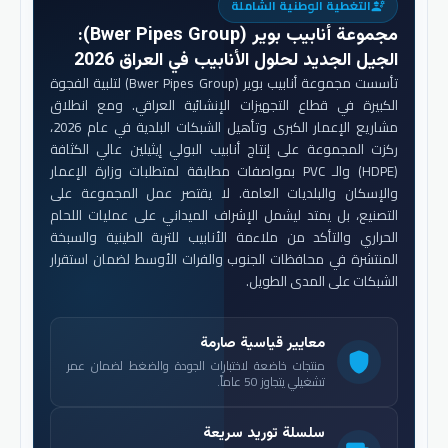
التغطية الوطنية الشاملة
engineering
مجموعة أنابيب بوير (Bwer Pipes Group)
:
الجيل الجديد لحلول الأنابيب في العراق 2026
تأسست مجموعة أنابيب بوير (Bwer Pipes Group) لتلبية الفجوة
الكبيرة في قطاع التجهيزات الإنشائية العراقي. ومع انطلاق
مشاريع الإعمار الكبرى وتأهيل الشبكات البلدية في عام 2026،
ركزت المجموعة على إنتاج أنابيب البولي إيثيلين عالي الكثافة
(HDPE) والـ PVC بمواصفات مطابقة لمتطلبات وزارة الإعمار
والإسكان والبلديات العامة. لا يقتصر عمل المجموعة على
التصنيع، بل يمتد ليشمل الإشراف الميداني على عمليات اللحام
الحراري والتأكد من ملاءمة الأنابيب للتربة الطينية والسبخة
المنتشرة في محافظات الجنوب والفرات الأوسط لضمان استقرار
الشبكات على المدى الطويل.
معايير قياسية صارمة
shield
منتجات خاضعة لاختبارات الجودة والضغط لضمان عمر
تشغيلي يتجاوز 50 عاماً.
سلسلة توريد سريعة