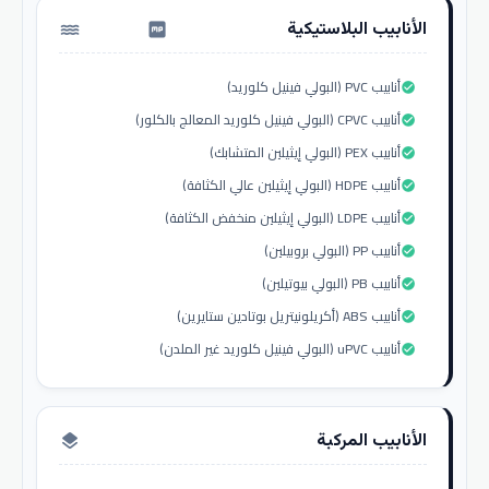
الأنابيب البلاستيكية
water_pump
أنابيب PVC (البولي فينيل كلوريد)
check_circle
أنابيب CPVC (البولي فينيل كلوريد المعالج بالكلور)
check_circle
أنابيب PEX (البولي إيثيلين المتشابك)
check_circle
أنابيب HDPE (البولي إيثيلين عالي الكثافة)
check_circle
أنابيب LDPE (البولي إيثيلين منخفض الكثافة)
check_circle
أنابيب PP (البولي بروبيلين)
check_circle
أنابيب PB (البولي بيوتيلين)
check_circle
أنابيب ABS (أكريلونيتريل بوتادين ستايرين)
check_circle
أنابيب uPVC (البولي فينيل كلوريد غير الملدن)
check_circle
الأنابيب المركبة
layers