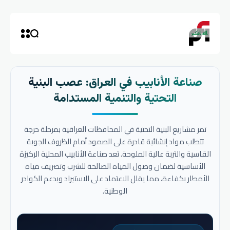
صناعة الأنابيب في العراق: عصب البنية
التحتية والتنمية المستدامة
تمر مشاريع البنية التحتية في المحافظات العراقية بمرحلة حرجة
تتطلب مواد إنشائية قادرة على الصمود أمام الظروف الجوية
القاسية والتربة عالية الملوحة. تعد صناعة الأنابيب المحلية الركيزة
الأساسية لضمان وصول المياه الصالحة للشرب وتصريف مياه
الأمطار بكفاءة، مما يقلل الاعتماد على الاستيراد ويدعم الكوادر
الوطنية.