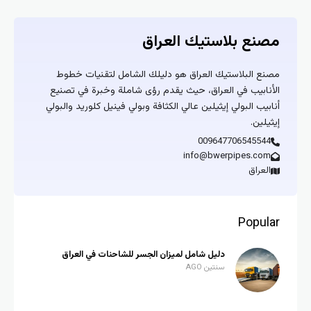
مصنع بلاستيك العراق
مصنع البلاستيك العراق هو دليلك الشامل لتقنيات خطوط
الأنابيب في العراق، حيث يقدم رؤى شاملة وخبرة في تصنيع
أنابيب البولي إيثيلين عالي الكثافة وبولي فينيل كلوريد والبولي
إيثيلين.
009647706545544
info@bwerpipes.com
العراق
Popular
دليل شامل لميزان الجسر للشاحنات في العراق
سنتين AGO