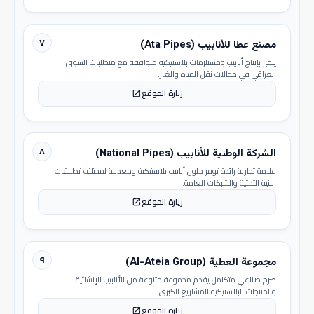
٧
مصنع عطا للأنابيب (Ata Pipes)
يتميز بإنتاج أنابيب ومستلزمات بلاستيكية متوافقة مع متطلبات السوق
العراقي في مجالات نقل المياه والغاز.
زيارة الموقع
open_in_new
٨
الشركة الوطنية للأنابيب (National Pipes)
علامة تجارية رائدة توفر حلول أنابيب بلاستيكية ومعدنية لمختلف تطبيقات
البنية التحتية والشبكات العامة.
زيارة الموقع
open_in_new
٩
مجموعة العطية (Al-Ateia Group)
صرح صناعي متكامل يقدم مجموعة متنوعة من الأنابيب الإنشائية
والمنتجات البلاستيكية للمشاريع الكبرى.
زيارة الموقع
open_in_new