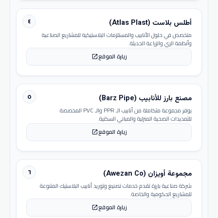
٤
أطلس بلاست (Atlas Plast)
متخصص في حلول الأنابيب والمستلزمات البلاستيكية للمشاريع الصناعية
وأنظمة الري والزراعة الحديثة.
زيارة الموقع
open_in_new
٥
مصنع بارز للأنابيب (Barz Pipe)
يوفر مجموعة متكاملة من أنابيب الـ PPR والـ PVC المخصصة
للتمديدات الصحية المنزلية والمباني السكنية.
زيارة الموقع
open_in_new
٦
مجموعة أويزان (Awezan Co)
شركة صناعية بارزة تقدم خدمات تصنيع وتوريد أنابيب البلاستيك المتنوعة
للمشاريع الحكومية والخاصة.
زيارة الموقع
open_in_new