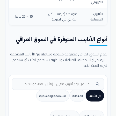
الكربوني
الأنابيب
متوسطة (عرضة للتآكل
15 – 25 عاماً
الخرسانية
الكبريتي في الجنوب)
أنواع الأنابيب المتوفرة في السوق العراقي
يقدم السوق العراقي مجموعة متنوعة وشاملة من الأنابيب المصممة
لتلبية احتياجات مختلف الصناعات والتطبيقات. تصفح الفئات أو استخدم
شريط البحث أدناه:
search
كل الأنابيب
المعدنية
البلاستيكية والمستديرة