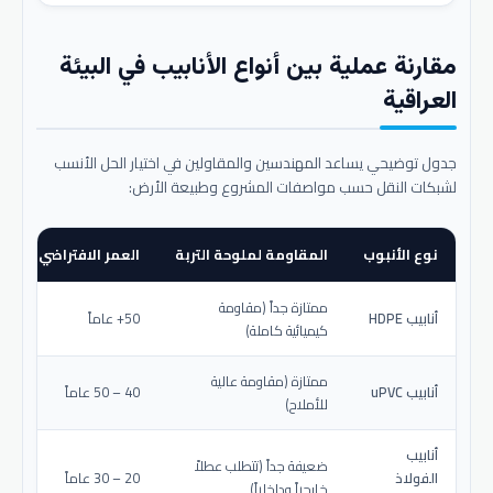
مقارنة عملية بين أنواع الأنابيب في البيئة
العراقية
جدول توضيحي يساعد المهندسين والمقاولين في اختيار الحل الأنسب
لشبكات النقل حسب مواصفات المشروع وطبيعة الأرض:
نوع الأنبوب
المقاومة لملوحة التربة
العمر الافتراضي المتو
ممتازة جداً (مقاومة
أنابيب HDPE
50+ عاماً
كيميائية كاملة)
ممتازة (مقاومة عالية
أنابيب uPVC
40 – 50 عاماً
للأملاح)
أنابيب
ضعيفة جداً (تتطلب عطلاً
الفولاذ
20 – 30 عاماً
خارجياً وداخلياً)