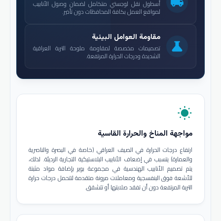
local_shipping
أسطول نقل لوجستي متكامل لضمان وصول الأنابيب
لمواقع العمل بكافة المحافظات دون تأخير.
مقاومة العوامل البيئية
science
تصميمات مخصصة لمقاومة ملوحة التربة العراقية
الشديدة ودرجات الحرارة المرتفعة.
wb_sunny
مواجهة المناخ والحرارة القاسية
ارتفاع درجات الحرارة في الصيف العراقي (خاصة في البصرة والناصرية
والعمارة) يتسبب في إضعاف الأنابيب البلاستيكية التجارية الرديئة. لذلك،
يتم تصميم الأنابيب الهندسية في مجموعة بوير بإضافة مواد مثبتة
للأشعة فوق البنفسجية ومعاملات مرونة متقدمة لتتحمل درجات حرارة
التربة المرتفعة دون أن تفقد صلابتها أو تتشقق.