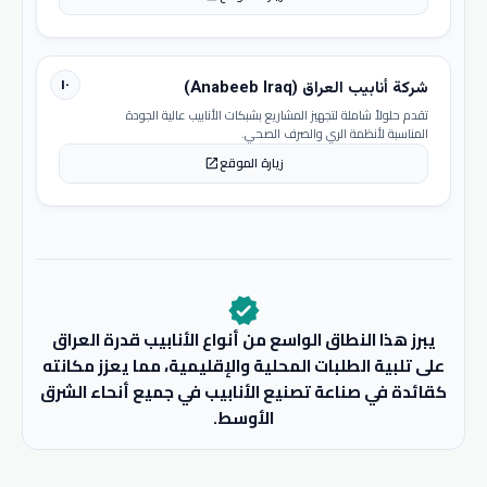
١٠
شركة أنابيب العراق (Anabeeb Iraq)
تقدم حلولاً شاملة لتجهيز المشاريع بشبكات الأنابيب عالية الجودة
المناسبة لأنظمة الري والصرف الصحي.
زيارة الموقع
open_in_new
verified
يبرز هذا النطاق الواسع من أنواع الأنابيب قدرة العراق
على تلبية الطلبات المحلية والإقليمية، مما يعزز مكانته
كقائدة في صناعة تصنيع الأنابيب في جميع أنحاء الشرق
الأوسط.