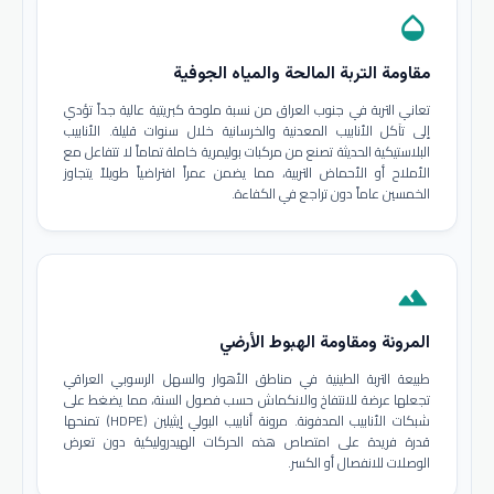
opacity
مقاومة التربة المالحة والمياه الجوفية
تعاني التربة في جنوب العراق من نسبة ملوحة كبريتية عالية جداً تؤدي
إلى تآكل الأنابيب المعدنية والخرسانية خلال سنوات قليلة. الأنابيب
البلاستيكية الحديثة تصنع من مركبات بوليمرية خاملة تماماً لا تتفاعل مع
الأملاح أو الأحماض التربية، مما يضمن عمراً افتراضياً طويلاً يتجاوز
الخمسين عاماً دون تراجع في الكفاءة.
terrain
المرونة ومقاومة الهبوط الأرضي
طبيعة التربة الطينية في مناطق الأهوار والسهل الرسوبي العراقي
تجعلها عرضة للانتفاخ والانكماش حسب فصول السنة، مما يضغط على
شبكات الأنابيب المدفونة. مرونة أنابيب البولي إيثيلين (HDPE) تمنحها
قدرة فريدة على امتصاص هذه الحركات الهيدروليكية دون تعرض
الوصلات للانفصال أو الكسر.