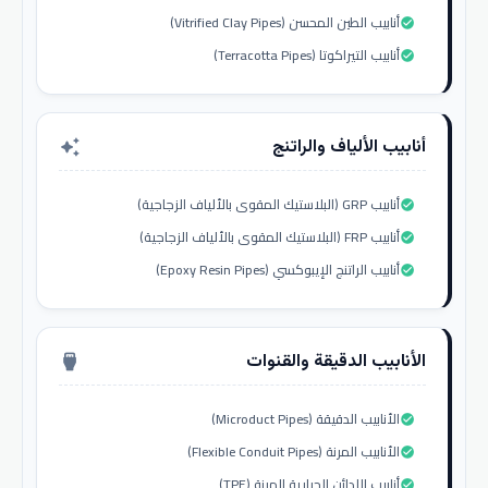
أنابيب الطين المحسن (Vitrified Clay Pipes)
check_circle
أنابيب التيراكوتا (Terracotta Pipes)
check_circle
أنابيب الألياف والراتنج
auto_awesome
أنابيب GRP (البلاستيك المقوى بالألياف الزجاجية)
check_circle
أنابيب FRP (البلاستيك المقوى بالألياف الزجاجية)
check_circle
أنابيب الراتنج الإيبوكسي (Epoxy Resin Pipes)
check_circle
الأنابيب الدقيقة والقنوات
settings_input_hdmi
الأنابيب الدقيقة (Microduct Pipes)
check_circle
الأنابيب المرنة (Flexible Conduit Pipes)
check_circle
أنابيب اللدائن الحرارية المرنة (TPE)
check_circle