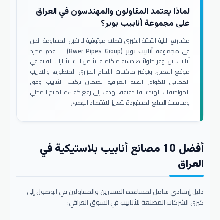
لماذا يعتمد المقاولون والمهندسون في العراق
على مجموعة أنابيب بوير؟
مشاريع البنية التحتية الكبرى تتطلب موثوقية لا تقبل المساومة. نحن
في
مجموعة أنابيب بوير (Bwer Pipes Group)
لا نقدم مجرد
أنابيب، بل نوفر حلولاً هندسية متكاملة تشمل الاستشارات الفنية في
موقع العمل، وتوفير ماكينات اللحام الحراري المتطورة، والتدريب
المجاني للكوادر الفنية العراقية لضمان تركيب الأنابيب وفق
المواصفات الهندسية الدقيقة. نهدف إلى رفع كفاءة المنتج المحلي
ومنافسة السلع المستوردة لتعزيز الاقتصاد الوطني.
أفضل 10 مصانع أنابيب بلاستيكية في
العراق
دليل إرشادي شامل لمساعدة المشترين والمقاولين في الوصول إلى
كبرى الشركات المصنعة للأنابيب في السوق العراقي: