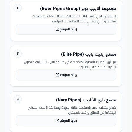
١
مجموعة أنابيب بوير (Bwer Pipes Group)
الرائدة في إنتاج أنابيب HDPE عالية الكثافة والـ uPVC بمواصفات
قياسية وتوزيع يغطي كافة المحافظات العراقية.
زيارة الموقع
open_in_new
٢
مصنع إيليت بايب (Elite Pipe)
من أبرز المصانع المحلية المتخصصة في صناعة أنابيب البلاستيك والحلول
البلدية المتكاملة في العراق.
زيارة الموقع
open_in_new
٣
مصنع ناري للأنابيب (Nary Pipes)
يقدم منتجات أنابيب بلاستيكية عالية الجودة ومطابقة لأحدث المعايير
الإنشائية في العراق وإقليم كردستان.
زيارة الموقع
open_in_new