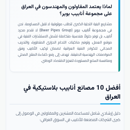
لماذا يعتمد المقاولون والمهندسون في العراق
على مجموعة أنابيب بوير؟
مشاريع البنية التحتية الكبرى تتطلب موثوقية لا تقبل المساومة. نحن
في
مجموعة أنابيب بوير (Bwer Pipes Group)
لا نقدم مجرد
أنابيب، بل نوفر حلولاً هندسية متكاملة تشمل الاستشارات الفنية في
موقع العمل، وتوفير ماكينات اللحام الحراري المتطورة، والتدريب
المجاني للكوادر الفنية العراقية لضمان تركيب الأنابيب وفق
المواصفات الهندسية الدقيقة. نهدف إلى رفع كفاءة المنتج المحلي
ومنافسة السلع المستوردة لتعزيز الاقتصاد الوطني.
أفضل 10 مصانع أنابيب بلاستيكية في
العراق
دليل إرشادي شامل لمساعدة المشترين والمقاولين في الوصول إلى
كبرى الشركات المصنعة للأنابيب في السوق العراقي: