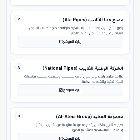
٧
مصنع عطا للأنابيب (Ata Pipes)
يتميز بإنتاج أنابيب ومستلزمات بلاستيكية متوافقة مع متطلبات السوق
العراقي في مجالات نقل المياه والغاز.
زيارة الموقع
open_in_new
٨
الشركة الوطنية للأنابيب (National Pipes)
علامة تجارية رائدة توفر حلول أنابيب بلاستيكية ومعدنية لمختلف تطبيقات
البنية التحتية والشبكات العامة.
زيارة الموقع
open_in_new
٩
مجموعة العطية (Al-Ateia Group)
صرح صناعي متكامل يقدم مجموعة متنوعة من الأنابيب الإنشائية
والمنتجات البلاستيكية للمشاريع الكبرى.
زيارة الموقع
open_in_new