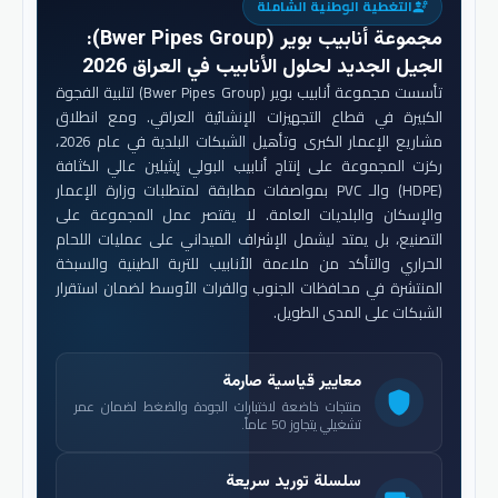
التغطية الوطنية الشاملة
engineering
مجموعة أنابيب بوير (Bwer Pipes Group)
:
الجيل الجديد لحلول الأنابيب في العراق 2026
تأسست مجموعة أنابيب بوير (Bwer Pipes Group) لتلبية الفجوة
الكبيرة في قطاع التجهيزات الإنشائية العراقي. ومع انطلاق
مشاريع الإعمار الكبرى وتأهيل الشبكات البلدية في عام 2026،
ركزت المجموعة على إنتاج أنابيب البولي إيثيلين عالي الكثافة
(HDPE) والـ PVC بمواصفات مطابقة لمتطلبات وزارة الإعمار
والإسكان والبلديات العامة. لا يقتصر عمل المجموعة على
التصنيع، بل يمتد ليشمل الإشراف الميداني على عمليات اللحام
الحراري والتأكد من ملاءمة الأنابيب للتربة الطينية والسبخة
المنتشرة في محافظات الجنوب والفرات الأوسط لضمان استقرار
الشبكات على المدى الطويل.
معايير قياسية صارمة
shield
منتجات خاضعة لاختبارات الجودة والضغط لضمان عمر
تشغيلي يتجاوز 50 عاماً.
سلسلة توريد سريعة