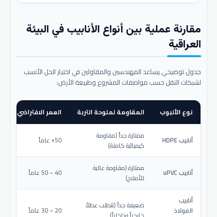
مقارنة عملية بين أنواع الأنابيب في البيئة
العراقية
جدول توضيحي يساعد المهندسين والمقاولين في اختيار الحل الأنسب
لشبكات النقل حسب مواصفات المشروع وطبيعة الأرض:
نوع الأنبوب
المقاومة لملوحة التربة
العمر الافتراضي المتو
ممتازة جداً (مقاومة
أنابيب HDPE
50+ عاماً
كيميائية كاملة)
ممتازة (مقاومة عالية
أنابيب uPVC
40 – 50 عاماً
للأملاح)
أنابيب
ضعيفة جداً (تتطلب عطلاً
الفولاذ
20 – 30 عاماً
خارجياً وداخلياً)