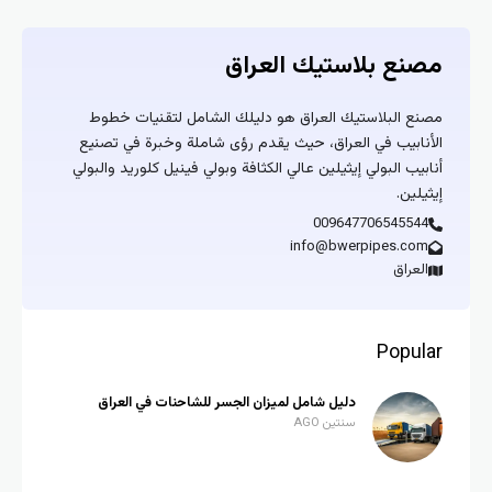
مصنع بلاستيك العراق
مصنع البلاستيك العراق هو دليلك الشامل لتقنيات خطوط
الأنابيب في العراق، حيث يقدم رؤى شاملة وخبرة في تصنيع
أنابيب البولي إيثيلين عالي الكثافة وبولي فينيل كلوريد والبولي
إيثيلين.
009647706545544
info@bwerpipes.com
العراق
Popular
دليل شامل لميزان الجسر للشاحنات في العراق
سنتين AGO