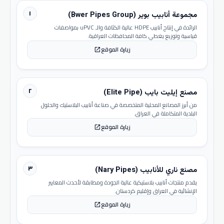
١
مجموعة أنابيب بوير (Bwer Pipes Group)
الرائدة في إنتاج أنابيب HDPE عالية الكثافة والـ uPVC بمواصفات
قياسية وتوزيع يغطي كافة المحافظات العراقية.
زيارة الموقع
open_in_new
٢
مصنع إيليت بايب (Elite Pipe)
من أبرز المصانع المحلية المتخصصة في صناعة أنابيب البلاستيك والحلول
البلدية المتكاملة في العراق.
زيارة الموقع
open_in_new
٣
مصنع ناري للأنابيب (Nary Pipes)
يقدم منتجات أنابيب بلاستيكية عالية الجودة ومطابقة لأحدث المعايير
الإنشائية في العراق وإقليم كردستان.
زيارة الموقع
open_in_new