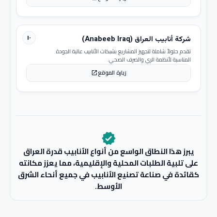
١٠
شركة أنابيب العراق (Anabeeb Iraq)
تقدم حلولاً شاملة لتجهيز المشاريع بشبكات الأنابيب عالية الجودة
المناسبة لأنظمة الري والصرف الصحي.
زيارة الموقع
open_in_new
verified
يبرز هذا النطاق الواسع من أنواع الأنابيب قدرة العراق
على تلبية الطلبات المحلية والإقليمية، مما يعزز مكانته
كقائدة في صناعة تصنيع الأنابيب في جميع أنحاء الشرق
الأوسط.