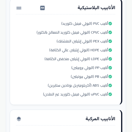
الأنابيب البلاستيكية
water_pump
أنابيب PVC (البولي فينيل كلوريد)
check_circle
أنابيب CPVC (البولي فينيل كلوريد المعالج بالكلور)
check_circle
أنابيب PEX (البولي إيثيلين المتشابك)
check_circle
أنابيب HDPE (البولي إيثيلين عالي الكثافة)
check_circle
أنابيب LDPE (البولي إيثيلين منخفض الكثافة)
check_circle
أنابيب PP (البولي بروبيلين)
check_circle
أنابيب PB (البولي بيوتيلين)
check_circle
أنابيب ABS (أكريلونيتريل بوتادين ستايرين)
check_circle
أنابيب uPVC (البولي فينيل كلوريد غير الملدن)
check_circle
الأنابيب المركبة
layers