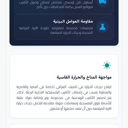
local_shipping
أسطول نقل لوجستي متكامل لضمان وصول الأنابيب
لمواقع العمل بكافة المحافظات دون تأخير.
مقاومة العوامل البيئية
science
تصميمات مخصصة لمقاومة ملوحة التربة العراقية
الشديدة ودرجات الحرارة المرتفعة.
wb_sunny
مواجهة المناخ والحرارة القاسية
ارتفاع درجات الحرارة في الصيف العراقي (خاصة في البصرة والناصرية
والعمارة) يتسبب في إضعاف الأنابيب البلاستيكية التجارية الرديئة. لذلك،
يتم تصميم الأنابيب الهندسية في مجموعة بوير بإضافة مواد مثبتة
للأشعة فوق البنفسجية ومعاملات مرونة متقدمة لتتحمل درجات حرارة
التربة المرتفعة دون أن تفقد صلابتها أو تتشقق.