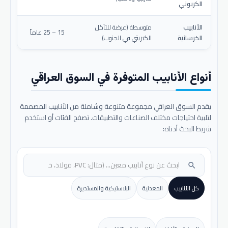
الكربوني
الأنابيب
متوسطة (عرضة للتآكل
15 – 25 عاماً
الخرسانية
الكبريتي في الجنوب)
أنواع الأنابيب المتوفرة في السوق العراقي
يقدم السوق العراقي مجموعة متنوعة وشاملة من الأنابيب المصممة
لتلبية احتياجات مختلف الصناعات والتطبيقات. تصفح الفئات أو استخدم
شريط البحث أدناه:
search
كل الأنابيب
المعدنية
البلاستيكية والمستديرة