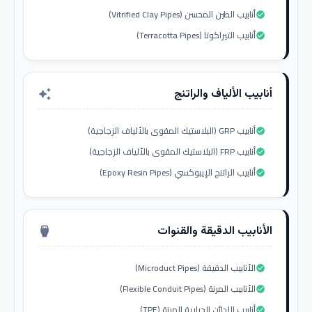
أنابيب الطين المحسن (Vitrified Clay Pipes)
check_circle
أنابيب التيراكوتا (Terracotta Pipes)
check_circle
أنابيب الألياف والراتنج
auto_awesome
أنابيب GRP (البلاستيك المقوى بالألياف الزجاجية)
check_circle
أنابيب FRP (البلاستيك المقوى بالألياف الزجاجية)
check_circle
أنابيب الراتنج الإيبوكسي (Epoxy Resin Pipes)
check_circle
الأنابيب الدقيقة والقنوات
settings_input_hdmi
الأنابيب الدقيقة (Microduct Pipes)
check_circle
الأنابيب المرنة (Flexible Conduit Pipes)
check_circle
أنابيب اللدائن الحرارية المرنة (TPE)
check_circle