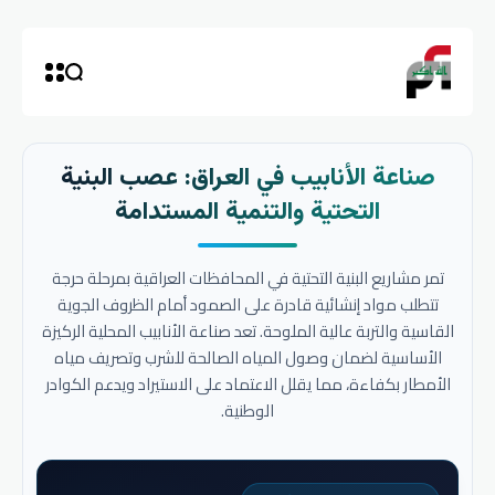
صناعة الأنابيب في العراق: عصب البنية
التحتية والتنمية المستدامة
تمر مشاريع البنية التحتية في المحافظات العراقية بمرحلة حرجة
تتطلب مواد إنشائية قادرة على الصمود أمام الظروف الجوية
القاسية والتربة عالية الملوحة. تعد صناعة الأنابيب المحلية الركيزة
الأساسية لضمان وصول المياه الصالحة للشرب وتصريف مياه
الأمطار بكفاءة، مما يقلل الاعتماد على الاستيراد ويدعم الكوادر
الوطنية.