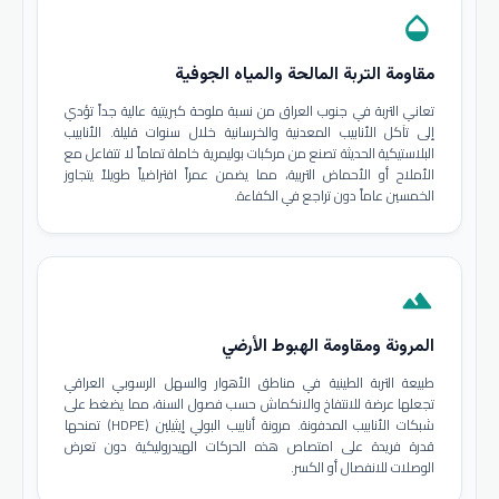
opacity
مقاومة التربة المالحة والمياه الجوفية
تعاني التربة في جنوب العراق من نسبة ملوحة كبريتية عالية جداً تؤدي
إلى تآكل الأنابيب المعدنية والخرسانية خلال سنوات قليلة. الأنابيب
البلاستيكية الحديثة تصنع من مركبات بوليمرية خاملة تماماً لا تتفاعل مع
الأملاح أو الأحماض التربية، مما يضمن عمراً افتراضياً طويلاً يتجاوز
الخمسين عاماً دون تراجع في الكفاءة.
terrain
المرونة ومقاومة الهبوط الأرضي
طبيعة التربة الطينية في مناطق الأهوار والسهل الرسوبي العراقي
تجعلها عرضة للانتفاخ والانكماش حسب فصول السنة، مما يضغط على
شبكات الأنابيب المدفونة. مرونة أنابيب البولي إيثيلين (HDPE) تمنحها
قدرة فريدة على امتصاص هذه الحركات الهيدروليكية دون تعرض
الوصلات للانفصال أو الكسر.