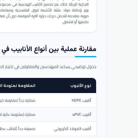
التجارية الرديئة. لذلك، يتم تصميم الأنابيب الهندسية في مجموع
بوير بإضافة مواد مثبتة للأشعة فوق البنفسجية ومعاملا
مرونة متقدمة لتتحمل درجات حرارة التربة المرتفعة دون أن تفق
صلابتها أو تتشقق.
مقارنة عملية بين أنواع الأنابيب في ال
جدول توضيحي يساعد المهندسين والمقاولين في اختيار ال
نوع الأنبوب
المقاومة لملوحة الت
أنابيب HDPE
ممتازة جداً (مقاومة كيم
أنابيب uPVC
ممتازة (مقاومة عالية لل
أنابيب الفولاذ الكربوني
ضعيفة جداً (تتطلب عطلاً خ