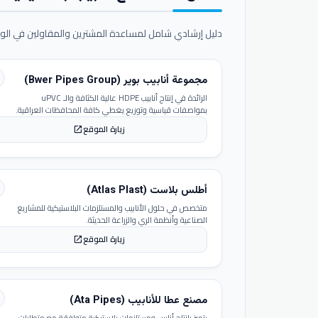
دليل إرشادي شامل لمساعدة المشترين والمقاولين في الوص
مجموعة أنابيب بوير (Bwer Pipes Group)
الرائدة في إنتاج أنابيب HDPE عالية الكثافة والـ uPVC
بمواصفات قياسية وتوزيع يغطي كافة المحافظات العراقية.
زيارة الموقع
open_in_new
أطلس بلاست (Atlas Plast)
متخصص في حلول الأنابيب والمستلزمات البلاستيكية للمشاريع
الصناعية وأنظمة الري والزراعة الحديثة.
زيارة الموقع
open_in_new
مصنع عطا للأنابيب (Ata Pipes)