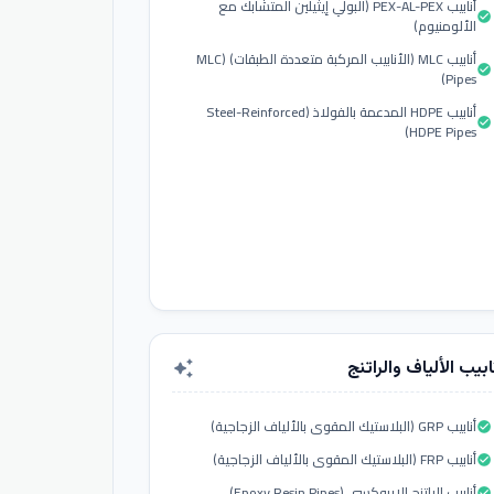
أنابيب PEX-AL-PEX (البولي إيثيلين المتشابك مع
check_circle
الألومنيوم)
أنابيب MLC (الأنابيب المركبة متعددة الطبقات) (MLC
check_circle
Pipes)
أنابيب HDPE المدعمة بالفولاذ (Steel-Reinforced
check_circle
HDPE Pipes)
ابيب الألياف والراتنج
auto_awesome
أنابيب GRP (البلاستيك المقوى بالألياف الزجاجية)
check_circle
أنابيب FRP (البلاستيك المقوى بالألياف الزجاجية)
check_circle
أنابيب الراتنج الإيبوكسي (Epoxy Resin Pipes)
check_circle