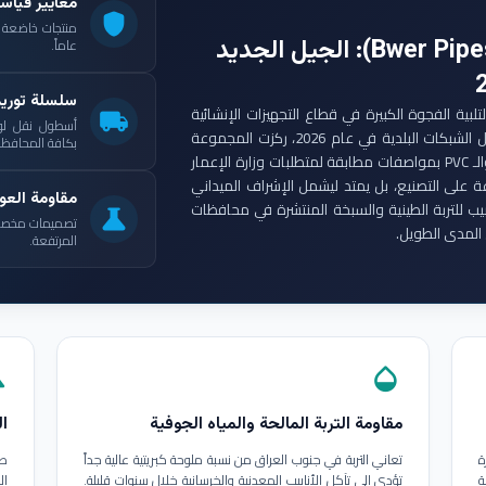
معايير قياس
shield
: الجيل الجديد
عاماً.
سلسلة توري
ست مجموعة أنابيب بوير (Bwer Pipes Group) لتلبية الفجوة الكبيرة في قطاع التجهيزات الإنشائية
local_shipping
أسطول نقل لو
العراقي. ومع انطلاق مشاريع الإعمار الكبرى وتأهيل الشبكات البلدية في عام 2026، ركزت المجموعة
بكافة المحافظات
على إنتاج أنابيب البولي إيثيلين عالي الكثافة (HDPE) والـ PVC بمواصفات مطابقة لمتطلبات وزارة الإعمار
ة على التصنيع، بل يمتد ليشمل الإشراف الميداني
مقاومة العوا
بيب للتربة الطينية والسبخة المنتشرة في محافظات
science
تصميمات مخصصة ل
المدى الطويل.
المرتفعة.
in
opacity
مقاومة التربة المالحة والمياه الجوفية
ال
ة
تعاني التربة في جنوب العراق من نسبة ملوحة كبريتية عالية جداً
طب
ة
تؤدي إلى تآكل الأنابيب المعدنية والخرسانية خلال سنوات قليلة.
ال