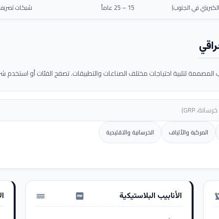
كبريتي في الجنوب)
15 – 25 عاماً
شبكات تصريف م
راقي
لمصممة لتلبية احتياجات مختلف الصناعات والتطبيقات. تصفح الفئات أو استخدم شريط
المركبة والألياف
الخرسانية والتقليدية
الأنابيب البلاستيكية
ال
water_pump
precision_ma