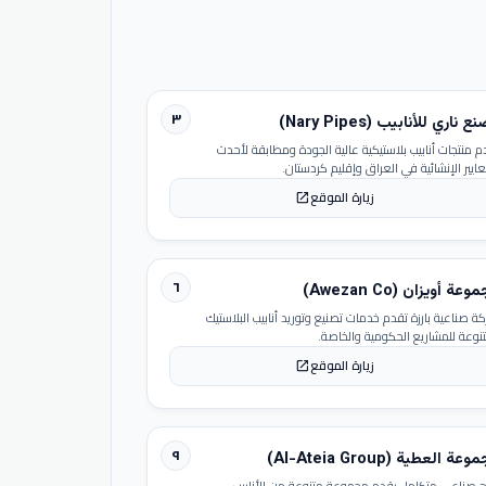
٣
 ناري للأنابيب (Nary Pipes)
م منتجات أنابيب بلاستيكية عالية الجودة ومطابقة لأحدث
عايير الإنشائية في العراق وإقليم كردستان.
زيارة الموقع
open_in_new
٦
عة أويزان (Awezan Co)
ة صناعية بارزة تقدم خدمات تصنيع وتوريد أنابيب البلاستيك
تنوعة للمشاريع الحكومية والخاصة.
زيارة الموقع
open_in_new
٩
عة العطية (Al-Ateia Group)