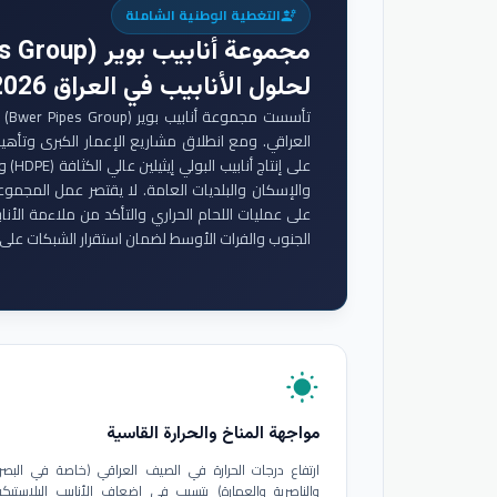
التغطية الوطنية الشاملة
engineering
مجموعة أنابيب بوير (Bwer Pipes Group)
لحلول الأنابيب في العراق 2026
تأس
والإسكان والبلديات العامة. لا يقتصر عمل المجموع
على عمليات اللحام الحراري والتأكد من ملاءمة الأنا
الجنوب والفرات الأوسط لضمان استقرار الشبكات على 
wb_sunny
مواجهة المناخ والحرارة القاسية
ارتفاع درجات الحرارة في الصيف العراقي (خاصة في البصر
والناصرية والعمارة) يتسبب في إضعاف الأنابيب البلاستيكي