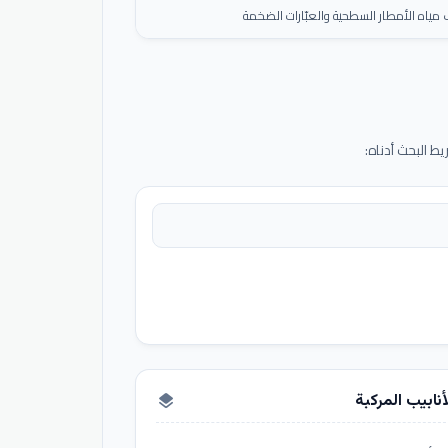
ياه الأمطار السطحية والعبّارات الضخمة
 البحث أدناه:
أنابيب المركبة
layers