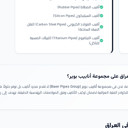
أنابيب المطاط (Rubber Pipes)
check_circle
أنابيب السيليكون (Silicon Pipes)
check_circle
أنابيب الفولاذ الكربوني (Carbon Steel Pipes) (لنقل
check_circle
المياه الساخنة)
أنابيب التيتانيوم (Titanium Pipes) (للبيئات المسببة
check_circle
للتآكل)
عراق على مجموعة أنابيب بوير؟
ومة. نحن في
مجموعة أنابيب بوير (Bwer Pipes Group)
لا نقدم مجرد أنابيب، بل نوفر حلولا
 للكوادر الفنية العراقية لضمان تركيب الأنابيب وفق المواصفات الهندسية الدقيقة. نهدف إلى