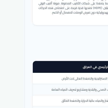
ا يضغط على شبكات الأنابيب المدفونة. مرونة أنابيب البولي
إيثيلين (HDPE) تمنحها قدرة فريدة على امتصاص هذه الحركات
هيدروليكية دون تعرض الوصلات للانفصال أو الكسر.
لرئيسي في العراق
لاستراتيجية والضغط العالي تحت الأرض
الصحي والبلدية ومشاريع تصريف المياه العامة
از والمياه عالية الحرارة والضغط الفائق