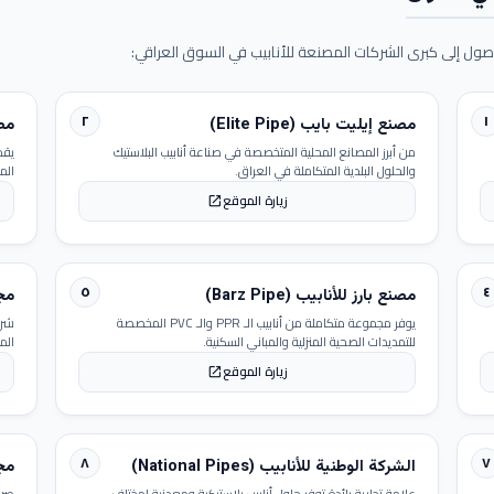
ول إلى كبرى الشركات المصنعة للأنابيب في السوق العراقي:
٢
١
مصنع إيليت بايب (Elite Pipe)
مصنع
من أبرز المصانع المحلية المتخصصة في صناعة أنابيب البلاستيك
يقد
والحلول البلدية المتكاملة في العراق.
الم
زيارة الموقع
open_in_new
٥
٤
مصنع بارز للأنابيب (Barz Pipe)
مجمو
يوفر مجموعة متكاملة من أنابيب الـ PPR والـ PVC المخصصة
شرك
للتمديدات الصحية المنزلية والمباني السكنية.
الم
زيارة الموقع
open_in_new
٨
٧
الشركة الوطنية للأنابيب (National Pipes)
مجمو