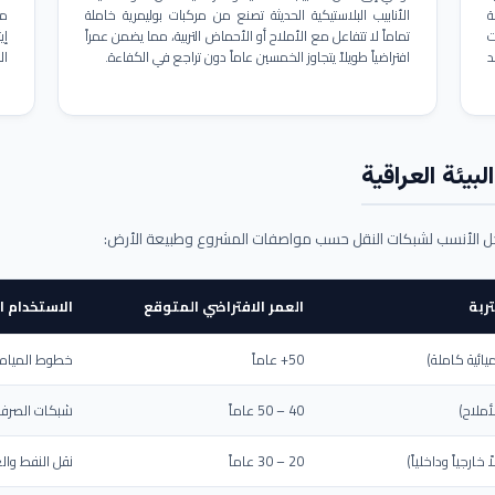
ة
الأنابيب البلاستيكية الحديثة تصنع من مركبات بوليمرية خاملة
مم
ت
تماماً لا تتفاعل مع الأملاح أو الأحماض التربية، مما يضمن عمراً
د
افتراضياً طويلاً يتجاوز الخمسين عاماً دون تراجع في الكفاءة.
ال
بيئة العراقية
حل الأنسب لشبكات النقل حسب مواصفات المشروع وطبيعة الأرض:
ربة
العمر الافتراضي المتوقع
الاستخدام ا
يائية كاملة)
50+ عاماً
خطوط المياه ا
أملاح)
40 – 50 عاماً
شبكات الصرف 
ارجياً وداخلياً)
20 – 30 عاماً
نقل النفط والغ