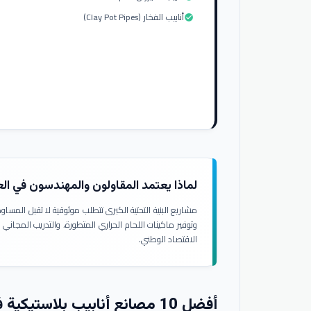
أنابيب الفخار (Clay Pot Pipes)
check_circle
لماذا يعتمد المقاولون والمهندسون في ال
مشاريع البنية التحتية الكبرى تتطلب موثوقية لا تقبل المسا
وتوفير ماكينات اللحام الحراري المتطورة، والتدريب المجاني
الاقتصاد الوطني.
أفضل 10 مصانع أنابيب بلاستيكية في العراق