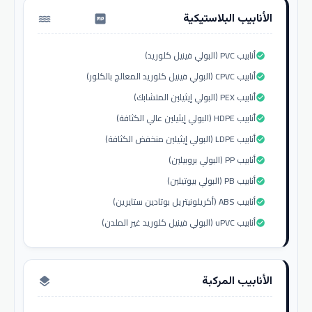
الأنابيب البلاستيكية
water_pump
أنابيب PVC (البولي فينيل كلوريد)
check_circle
أنابيب CPVC (البولي فينيل كلوريد المعالج بالكلور)
check_circle
أنابيب PEX (البولي إيثيلين المتشابك)
check_circle
أنابيب HDPE (البولي إيثيلين عالي الكثافة)
check_circle
أنابيب LDPE (البولي إيثيلين منخفض الكثافة)
check_circle
أنابيب PP (البولي بروبيلين)
check_circle
أنابيب PB (البولي بيوتيلين)
check_circle
أنابيب ABS (أكريلونيتريل بوتادين ستايرين)
check_circle
أنابيب uPVC (البولي فينيل كلوريد غير الملدن)
check_circle
الأنابيب المركبة
layers