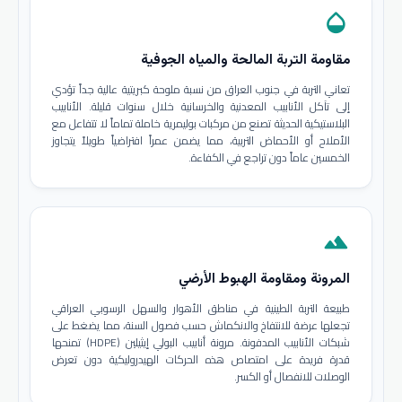
opacity
مقاومة التربة المالحة والمياه الجوفية
تعاني التربة في جنوب العراق من نسبة ملوحة كبريتية عالية جداً تؤدي
إلى تآكل الأنابيب المعدنية والخرسانية خلال سنوات قليلة. الأنابيب
البلاستيكية الحديثة تصنع من مركبات بوليمرية خاملة تماماً لا تتفاعل مع
الأملاح أو الأحماض التربية، مما يضمن عمراً افتراضياً طويلاً يتجاوز
الخمسين عاماً دون تراجع في الكفاءة.
terrain
المرونة ومقاومة الهبوط الأرضي
طبيعة التربة الطينية في مناطق الأهوار والسهل الرسوبي العراقي
تجعلها عرضة للانتفاخ والانكماش حسب فصول السنة، مما يضغط على
شبكات الأنابيب المدفونة. مرونة أنابيب البولي إيثيلين (HDPE) تمنحها
قدرة فريدة على امتصاص هذه الحركات الهيدروليكية دون تعرض
الوصلات للانفصال أو الكسر.