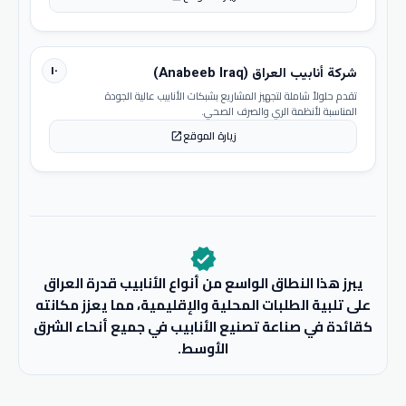
١٠
شركة أنابيب العراق (Anabeeb Iraq)
تقدم حلولاً شاملة لتجهيز المشاريع بشبكات الأنابيب عالية الجودة
المناسبة لأنظمة الري والصرف الصحي.
زيارة الموقع
open_in_new
verified
يبرز هذا النطاق الواسع من أنواع الأنابيب قدرة العراق
على تلبية الطلبات المحلية والإقليمية، مما يعزز مكانته
كقائدة في صناعة تصنيع الأنابيب في جميع أنحاء الشرق
الأوسط.