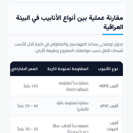
مقارنة عملية بين أنواع الأنابيب في البيئة
العراقية
جدول توضيحي يساعد المهندسين والمقاولين في اختيار الحل الأنسب
لشبكات النقل حسب مواصفات المشروع وطبيعة الأرض:
نوع الأنبوب
المقاومة لملوحة التربة
العمر الافتراضي المتو
ممتازة جداً (مقاومة
أنابيب HDPE
50+ عاماً
كيميائية كاملة)
ممتازة (مقاومة عالية
أنابيب uPVC
40 – 50 عاماً
للأملاح)
أنابيب
ضعيفة جداً (تتطلب عطلاً
الفولاذ
20 – 30 عاماً
خارجياً وداخلياً)