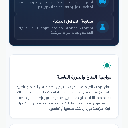
local_shipping
أسطول نقل لوجستي متكامل لضمان وصول الأنابيب
لمواقع العمل بكافة المحافظات دون تأخير.
مقاومة العوامل البيئية
science
تصميمات مخصصة لمقاومة ملوحة التربة العراقية
الشديدة ودرجات الحرارة المرتفعة.
wb_sunny
مواجهة المناخ والحرارة القاسية
ارتفاع درجات الحرارة في الصيف العراقي (خاصة في البصرة والناصرية
والعمارة) يتسبب في إضعاف الأنابيب البلاستيكية التجارية الرديئة. لذلك،
يتم تصميم الأنابيب الهندسية في مجموعة بوير بإضافة مواد مثبتة
للأشعة فوق البنفسجية ومعاملات مرونة متقدمة لتتحمل درجات حرارة
التربة المرتفعة دون أن تفقد صلابتها أو تتشقق.