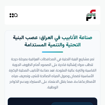
صناعة الأنابيب في العراق: عصب البنية
التحتية والتنمية المستدامة
تمر مشاريع البنية التحتية في المحافظات العراقية بمرحلة حرجة
تتطلب مواد إنشائية قادرة على الصمود أمام الظروف الجوية
القاسية والتربة عالية الملوحة. تعد صناعة الأنابيب المحلية الركيزة
الأساسية لضمان وصول المياه الصالحة للشرب وتصريف مياه
الأمطار بكفاءة، مما يقلل الاعتماد على الاستيراد ويدعم الكوادر
الوطنية.