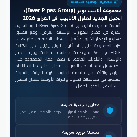
التغطية الوطنية الشاملة
engineering
مجموعة أنابيب بوير (Bwer Pipes Group)
:
الجيل الجديد لحلول الأنابيب في العراق 2026
تأسست مجموعة أنابيب بوير (Bwer Pipes Group) لتلبية الفجوة
الكبيرة في قطاع التجهيزات الإنشائية العراقي. ومع انطلاق
مشاريع الإعمار الكبرى وتأهيل الشبكات البلدية في عام 2026،
ركزت المجموعة على إنتاج أنابيب البولي إيثيلين عالي الكثافة
(HDPE) والـ PVC بمواصفات مطابقة لمتطلبات وزارة الإعمار
والإسكان والبلديات العامة. لا يقتصر عمل المجموعة على
التصنيع، بل يمتد ليشمل الإشراف الميداني على عمليات اللحام
الحراري والتأكد من ملاءمة الأنابيب للتربة الطينية والسبخة
المنتشرة في محافظات الجنوب والفرات الأوسط لضمان استقرار
الشبكات على المدى الطويل.
معايير قياسية صارمة
shield
منتجات خاضعة لاختبارات الجودة والضغط لضمان عمر
تشغيلي يتجاوز 50 عاماً.
سلسلة توريد سريعة