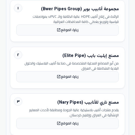
١
مجموعة أنابيب بوير (Bwer Pipes Group)
الرائدة في إنتاج أنابيب HDPE عالية الكثافة والـ uPVC بمواصفات
قياسية وتوزيع يغطي كافة المحافظات العراقية.
زيارة الموقع
open_in_new
٢
مصنع إيليت بايب (Elite Pipe)
من أبرز المصانع المحلية المتخصصة في صناعة أنابيب البلاستيك والحلول
البلدية المتكاملة في العراق.
زيارة الموقع
open_in_new
٣
مصنع ناري للأنابيب (Nary Pipes)
يقدم منتجات أنابيب بلاستيكية عالية الجودة ومطابقة لأحدث المعايير
الإنشائية في العراق وإقليم كردستان.
زيارة الموقع
open_in_new