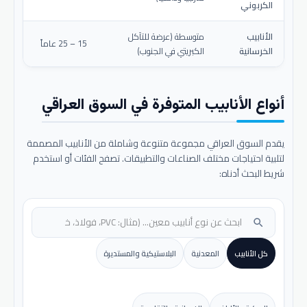
الكربوني
الأنابيب
متوسطة (عرضة للتآكل
15 – 25 عاماً
الخرسانية
الكبريتي في الجنوب)
أنواع الأنابيب المتوفرة في السوق العراقي
يقدم السوق العراقي مجموعة متنوعة وشاملة من الأنابيب المصممة
لتلبية احتياجات مختلف الصناعات والتطبيقات. تصفح الفئات أو استخدم
شريط البحث أدناه:
search
كل الأنابيب
المعدنية
البلاستيكية والمستديرة