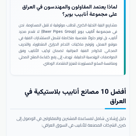
لماذا يعتمد المقاولون والمهندسون في العراق
على مجموعة أنابيب بوير؟
مشاريع البنية التحتية الكبرى تتطلب موثوقية لا تقبل المساومة. نحن
في
مجموعة أنابيب بوير (Bwer Pipes Group)
لا نقدم مجرد
أنابيب، بل نوفر حلولاً هندسية متكاملة تشمل الاستشارات الفنية في
موقع العمل، وتوفير ماكينات اللحام الحراري المتطورة، والتدريب
المجاني للكوادر الفنية العراقية لضمان تركيب الأنابيب وفق
المواصفات الهندسية الدقيقة. نهدف إلى رفع كفاءة المنتج المحلي
ومنافسة السلع المستوردة لتعزيز الاقتصاد الوطني.
أفضل 10 مصانع أنابيب بلاستيكية في
العراق
دليل إرشادي شامل لمساعدة المشترين والمقاولين في الوصول إلى
كبرى الشركات المصنعة للأنابيب في السوق العراقي: