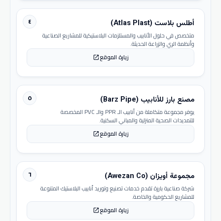
٤
أطلس بلاست (Atlas Plast)
متخصص في حلول الأنابيب والمستلزمات البلاستيكية للمشاريع الصناعية
وأنظمة الري والزراعة الحديثة.
زيارة الموقع
open_in_new
٥
مصنع بارز للأنابيب (Barz Pipe)
يوفر مجموعة متكاملة من أنابيب الـ PPR والـ PVC المخصصة
للتمديدات الصحية المنزلية والمباني السكنية.
زيارة الموقع
open_in_new
٦
مجموعة أويزان (Awezan Co)
شركة صناعية بارزة تقدم خدمات تصنيع وتوريد أنابيب البلاستيك المتنوعة
للمشاريع الحكومية والخاصة.
زيارة الموقع
open_in_new