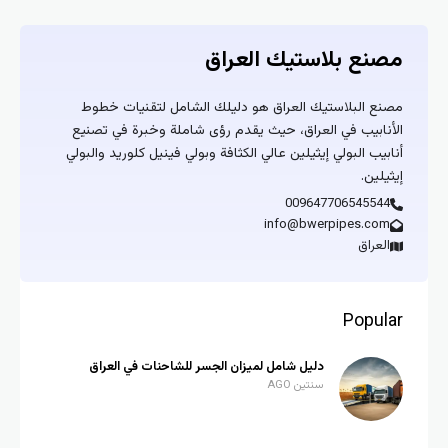
مصنع بلاستيك العراق
مصنع البلاستيك العراق هو دليلك الشامل لتقنيات خطوط
الأنابيب في العراق، حيث يقدم رؤى شاملة وخبرة في تصنيع
أنابيب البولي إيثيلين عالي الكثافة وبولي فينيل كلوريد والبولي
إيثيلين.
009647706545544
info@bwerpipes.com
العراق
Popular
دليل شامل لميزان الجسر للشاحنات في العراق
سنتين AGO