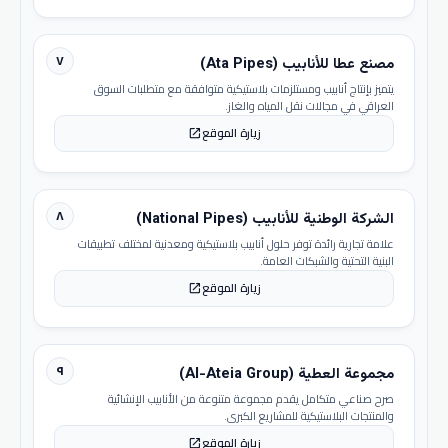
٧
مصنع عطا للأنابيب (Ata Pipes)
يتميز بإنتاج أنابيب ومستلزمات بلاستيكية متوافقة مع متطلبات السوق
العراقي في مجالات نقل المياه والغاز.
زيارة الموقع
open_in_new
٨
الشركة الوطنية للأنابيب (National Pipes)
علامة تجارية رائدة توفر حلول أنابيب بلاستيكية ومعدنية لمختلف تطبيقات
البنية التحتية والشبكات العامة.
زيارة الموقع
open_in_new
٩
مجموعة العطية (Al-Ateia Group)
صرح صناعي متكامل يقدم مجموعة متنوعة من الأنابيب الإنشائية
والمنتجات البلاستيكية للمشاريع الكبرى.
زيارة الموقع
open_in_new