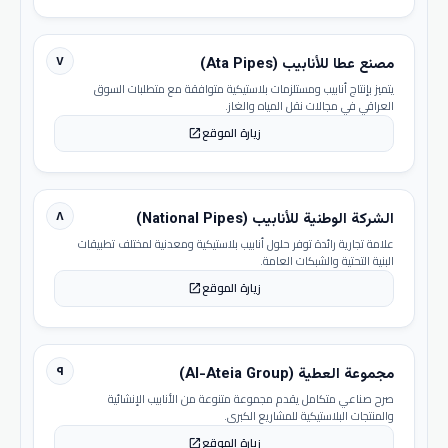
٧
مصنع عطا للأنابيب (Ata Pipes)
يتميز بإنتاج أنابيب ومستلزمات بلاستيكية متوافقة مع متطلبات السوق
العراقي في مجالات نقل المياه والغاز.
زيارة الموقع
open_in_new
٨
الشركة الوطنية للأنابيب (National Pipes)
علامة تجارية رائدة توفر حلول أنابيب بلاستيكية ومعدنية لمختلف تطبيقات
البنية التحتية والشبكات العامة.
زيارة الموقع
open_in_new
٩
مجموعة العطية (Al-Ateia Group)
صرح صناعي متكامل يقدم مجموعة متنوعة من الأنابيب الإنشائية
والمنتجات البلاستيكية للمشاريع الكبرى.
زيارة الموقع
open_in_new