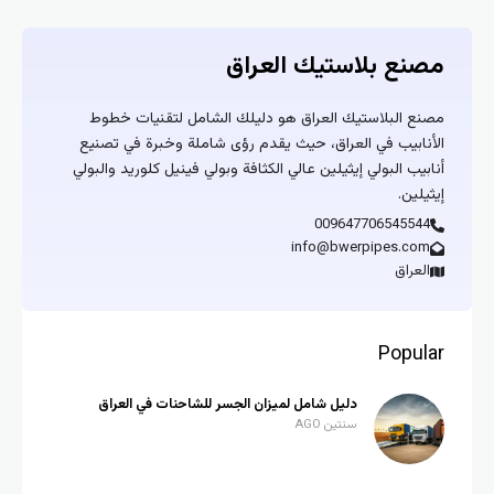
مصنع بلاستيك العراق
مصنع البلاستيك العراق هو دليلك الشامل لتقنيات خطوط
الأنابيب في العراق، حيث يقدم رؤى شاملة وخبرة في تصنيع
أنابيب البولي إيثيلين عالي الكثافة وبولي فينيل كلوريد والبولي
إيثيلين.
009647706545544
info@bwerpipes.com
العراق
Popular
دليل شامل لميزان الجسر للشاحنات في العراق
سنتين AGO