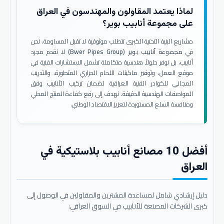
لماذا يعتمد المقاولون والمهندسون في العراق
على مجموعة أنابيب بوير؟
مشاريع البنية التحتية الكبرى تتطلب موثوقية لا تقبل المساومة. نحن
في
مجموعة أنابيب بوير (Bwer Pipes Group)
لا نقدم مجرد
أنابيب، بل نوفر حلولاً هندسية متكاملة تشمل الاستشارات الفنية في
موقع العمل، وتوفير ماكينات اللحام الحراري المتطورة، والتدريب
المجاني للكوادر الفنية العراقية لضمان تركيب الأنابيب وفق
المواصفات الهندسية الدقيقة. نهدف إلى رفع كفاءة المنتج المحلي
ومنافسة السلع المستوردة لتعزيز الاقتصاد الوطني.
أفضل 10 مصانع أنابيب بلاستيكية في
العراق
دليل إرشادي شامل لمساعدة المشترين والمقاولين في الوصول إلى
كبرى الشركات المصنعة للأنابيب في السوق العراقي: