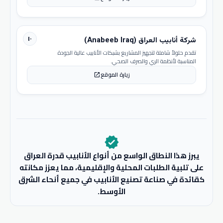
١٠
شركة أنابيب العراق (Anabeeb Iraq)
تقدم حلولاً شاملة لتجهيز المشاريع بشبكات الأنابيب عالية الجودة
المناسبة لأنظمة الري والصرف الصحي.
زيارة الموقع
open_in_new
verified
يبرز هذا النطاق الواسع من أنواع الأنابيب قدرة العراق
على تلبية الطلبات المحلية والإقليمية، مما يعزز مكانته
كقائدة في صناعة تصنيع الأنابيب في جميع أنحاء الشرق
الأوسط.