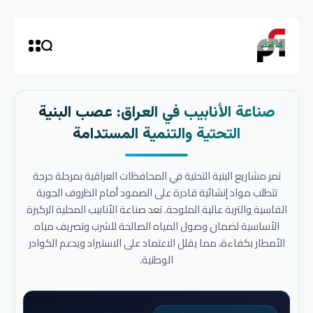
صناعة الأنابيب في العراق: عصب البنية
التحتية والتنمية المستدامة
تمر مشاريع البنية التحتية في المحافظات العراقية بمرحلة حرجة
تتطلب مواد إنشائية قادرة على الصمود أمام الظروف الجوية
القاسية والتربة عالية الملوحة. تعد صناعة الأنابيب المحلية الركيزة
الأساسية لضمان وصول المياه الصالحة للشرب وتصريف مياه
الأمطار بكفاءة، مما يقلل الاعتماد على الاستيراد ويدعم الكوادر
الوطنية.