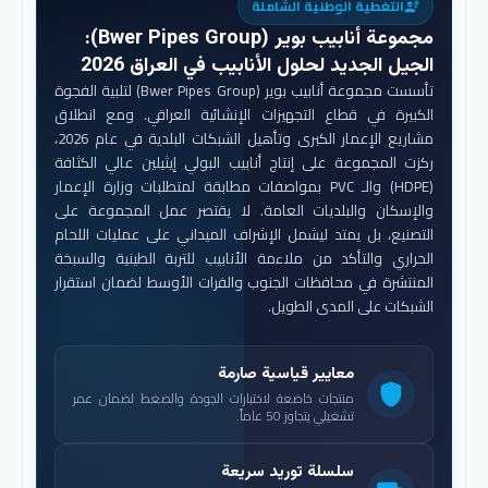
التغطية الوطنية الشاملة
engineering
مجموعة أنابيب بوير (Bwer Pipes Group)
:
الجيل الجديد لحلول الأنابيب في العراق 2026
تأسست مجموعة أنابيب بوير (Bwer Pipes Group) لتلبية الفجوة
الكبيرة في قطاع التجهيزات الإنشائية العراقي. ومع انطلاق
مشاريع الإعمار الكبرى وتأهيل الشبكات البلدية في عام 2026،
ركزت المجموعة على إنتاج أنابيب البولي إيثيلين عالي الكثافة
(HDPE) والـ PVC بمواصفات مطابقة لمتطلبات وزارة الإعمار
والإسكان والبلديات العامة. لا يقتصر عمل المجموعة على
التصنيع، بل يمتد ليشمل الإشراف الميداني على عمليات اللحام
الحراري والتأكد من ملاءمة الأنابيب للتربة الطينية والسبخة
المنتشرة في محافظات الجنوب والفرات الأوسط لضمان استقرار
الشبكات على المدى الطويل.
معايير قياسية صارمة
shield
منتجات خاضعة لاختبارات الجودة والضغط لضمان عمر
تشغيلي يتجاوز 50 عاماً.
سلسلة توريد سريعة