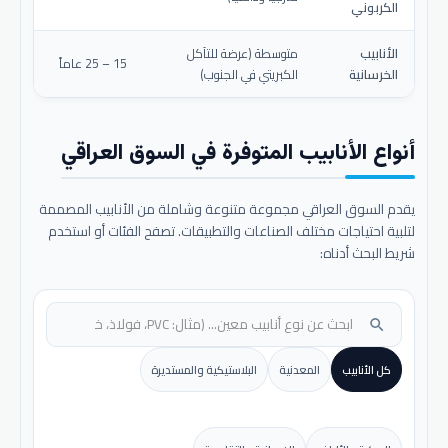
الكربوني
الأنابيب
متوسطة (عرضة للتآكل
15 – 25 عاماً
الخرسانية
الكبريتي في الجنوب)
أنواع الأنابيب المتوفرة في السوق العراقي
يقدم السوق العراقي مجموعة متنوعة وشاملة من الأنابيب المصممة
لتلبية احتياجات مختلف الصناعات والتطبيقات. تصفح الفئات أو استخدم
شريط البحث أدناه:
search
كل الأنابيب
المعدنية
البلاستيكية والمستديرة