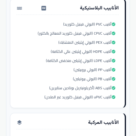
الأنابيب البلاستيكية
water_pump
أنابيب PVC (البولي فينيل كلوريد)
check_circle
أنابيب CPVC (البولي فينيل كلوريد المعالج بالكلور)
check_circle
أنابيب PEX (البولي إيثيلين المتشابك)
check_circle
أنابيب HDPE (البولي إيثيلين عالي الكثافة)
check_circle
أنابيب LDPE (البولي إيثيلين منخفض الكثافة)
check_circle
أنابيب PP (البولي بروبيلين)
check_circle
أنابيب PB (البولي بيوتيلين)
check_circle
أنابيب ABS (أكريلونيتريل بوتادين ستايرين)
check_circle
أنابيب uPVC (البولي فينيل كلوريد غير الملدن)
check_circle
الأنابيب المركبة
layers