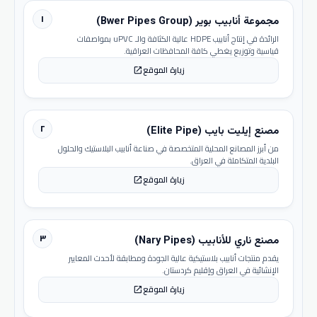
١
مجموعة أنابيب بوير (Bwer Pipes Group)
الرائدة في إنتاج أنابيب HDPE عالية الكثافة والـ uPVC بمواصفات
قياسية وتوزيع يغطي كافة المحافظات العراقية.
زيارة الموقع
open_in_new
٢
مصنع إيليت بايب (Elite Pipe)
من أبرز المصانع المحلية المتخصصة في صناعة أنابيب البلاستيك والحلول
البلدية المتكاملة في العراق.
زيارة الموقع
open_in_new
٣
مصنع ناري للأنابيب (Nary Pipes)
يقدم منتجات أنابيب بلاستيكية عالية الجودة ومطابقة لأحدث المعايير
الإنشائية في العراق وإقليم كردستان.
زيارة الموقع
open_in_new