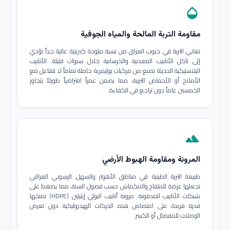
opacity
مقاومة التربة المالحة والمياه الجوفية
تعاني التربة في جنوب العراق من نسبة ملوحة كبريتية عالية جداً تؤدي
إلى تآكل الأنابيب المعدنية والخرسانية خلال سنوات قليلة. الأنابيب
البلاستيكية الحديثة تصنع من مركبات بوليمرية خاملة تماماً لا تتفاعل مع
الأملاح أو الأحماض التربية، مما يضمن عمراً افتراضياً طويلاً يتجاوز
الخمسين عاماً دون تراجع في الكفاءة.
terrain
المرونة ومقاومة الهبوط الأرضي
طبيعة التربة الطينية في مناطق الأهوار والسهل الرسوبي العراقي
تجعلها عرضة للانتفاخ والانكماش حسب فصول السنة، مما يضغط على
شبكات الأنابيب المدفونة. مرونة أنابيب البولي إيثيلين (HDPE) تمنحها
قدرة فريدة على امتصاص هذه الحركات الهيدروليكية دون تعرض
الوصلات للانفصال أو الكسر.