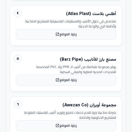
٤
أطلس بلاست (Atlas Plast)
متخصص في حلول الأنابيب والمستلزمات البلاستيكية للمشاريع الصناعية
وأنظمة الري والزراعة الحديثة.
زيارة الموقع
open_in_new
٥
مصنع بارز للأنابيب (Barz Pipe)
يوفر مجموعة متكاملة من أنابيب الـ PPR والـ PVC المخصصة
للتمديدات الصحية المنزلية والمباني السكنية.
زيارة الموقع
open_in_new
٦
مجموعة أويزان (Awezan Co)
شركة صناعية بارزة تقدم خدمات تصنيع وتوريد أنابيب البلاستيك المتنوعة
للمشاريع الحكومية والخاصة.
زيارة الموقع
open_in_new