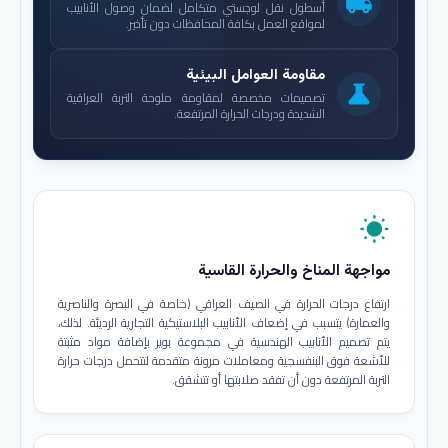
local_shipping
أسطول نقل لوجستي متكامل لضمان وصول الأنابيب
لمواقع العمل بكافة المحافظات دون تأخير.
مقاومة العوامل البيئية
science
تصميمات مخصصة لمقاومة ملوحة التربة العراقية
الشديدة ودرجات الحرارة المرتفعة.
wb_sunny
مواجهة المناخ والحرارة القاسية
ارتفاع درجات الحرارة في الصيف العراقي (خاصة في البصرة والناصرية
والعمارة) يتسبب في إضعاف الأنابيب البلاستيكية التجارية الرديئة. لذلك،
يتم تصميم الأنابيب الهندسية في مجموعة بوير بإضافة مواد مثبتة
للأشعة فوق البنفسجية ومعاملات مرونة متقدمة لتتحمل درجات حرارة
التربة المرتفعة دون أن تفقد صلابتها أو تتشقق.