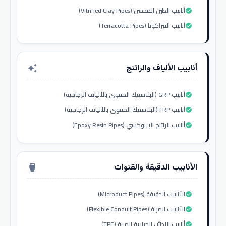
أنابيب الطين المحسن (Vitrified Clay Pipes)
check_circle
أنابيب التيراكوتا (Terracotta Pipes)
check_circle
أنابيب الألياف والراتنج
auto_awesome
أنابيب GRP (البلاستيك المقوى بالألياف الزجاجية)
check_circle
أنابيب FRP (البلاستيك المقوى بالألياف الزجاجية)
check_circle
أنابيب الراتنج الإيبوكسي (Epoxy Resin Pipes)
check_circle
الأنابيب الدقيقة والقنوات
settings_input_hdmi
الأنابيب الدقيقة (Microduct Pipes)
check_circle
الأنابيب المرنة (Flexible Conduit Pipes)
check_circle
أنابيب اللدائن الحرارية المرنة (TPE)
check_circle