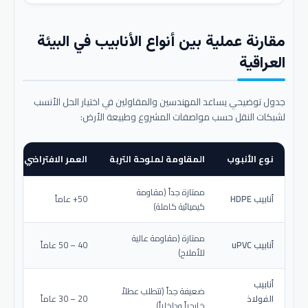
مقارنة عملية بين أنواع الأنابيب في البيئة
العراقية
جدول توضيحي يساعد المهندسين والمقاولين في اختيار الحل الأنسب
لشبكات النقل حسب مواصفات المشروع وطبيعة الأرض:
نوع الأنبوب
المقاومة لملوحة التربة
العمر الافتراضي المتو
ممتازة جداً (مقاومة
أنابيب HDPE
50+ عاماً
كيميائية كاملة)
ممتازة (مقاومة عالية
أنابيب uPVC
40 – 50 عاماً
للأملاح)
أنابيب
ضعيفة جداً (تتطلب عطلاً
الفولاذ
20 – 30 عاماً
خارجياً وداخلياً)