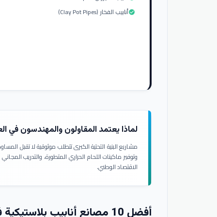
أنابيب الفخار (Clay Pot Pipes)
check_circle
لماذا يعتمد المقاولون والمهندسون في ال
مشاريع البنية التحتية الكبرى تتطلب موثوقية لا تقبل المسا
وتوفير ماكينات اللحام الحراري المتطورة، والتدريب المجاني
الاقتصاد الوطني.
أفضل 10 مصانع أنابيب بلاستيكية في العراق