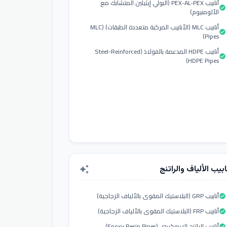
أنابيب PEX-AL-PEX (البولي إيثيلين المتشابك مع
check_circle
الألومنيوم)
أنابيب MLC (الأنابيب المركبة متعددة الطبقات) (MLC
check_circle
Pipes)
أنابيب HDPE المدعمة بالفولاذ (Steel-Reinforced
check_circle
HDPE Pipes)
ابيب الألياف والراتنج
auto_awesome
أنابيب GRP (البلاستيك المقوى بالألياف الزجاجية)
check_circle
أنابيب FRP (البلاستيك المقوى بالألياف الزجاجية)
check_circle
أنابيب الراتنج الإيبوكسي (Epoxy Resin Pipes)
check_circle