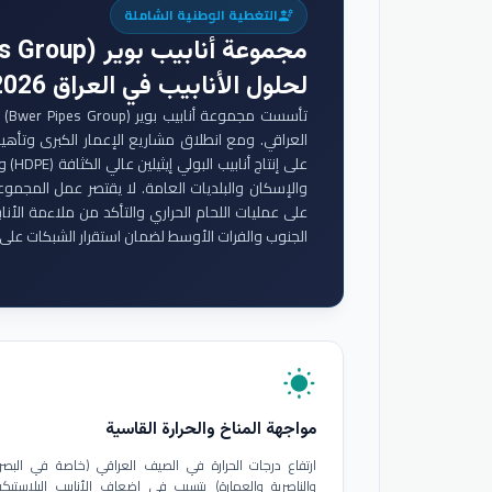
التغطية الوطنية الشاملة
engineering
مجموعة أنابيب بوير (Bwer Pipes Group)
لحلول الأنابيب في العراق 2026
تأس
والإسكان والبلديات العامة. لا يقتصر عمل المجموع
على عمليات اللحام الحراري والتأكد من ملاءمة الأنا
الجنوب والفرات الأوسط لضمان استقرار الشبكات على 
wb_sunny
مواجهة المناخ والحرارة القاسية
ارتفاع درجات الحرارة في الصيف العراقي (خاصة في البصر
والناصرية والعمارة) يتسبب في إضعاف الأنابيب البلاستيكي