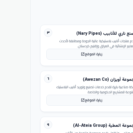
٣
 ناري للأنابيب (Nary Pipes)
م منتجات أنابيب بلاستيكية عالية الجودة ومطابقة لأحدث
عايير الإنشائية في العراق وإقليم كردستان.
زيارة الموقع
open_in_new
٦
عة أويزان (Awezan Co)
ة صناعية بارزة تقدم خدمات تصنيع وتوريد أنابيب البلاستيك
تنوعة للمشاريع الحكومية والخاصة.
زيارة الموقع
open_in_new
٩
عة العطية (Al-Ateia Group)