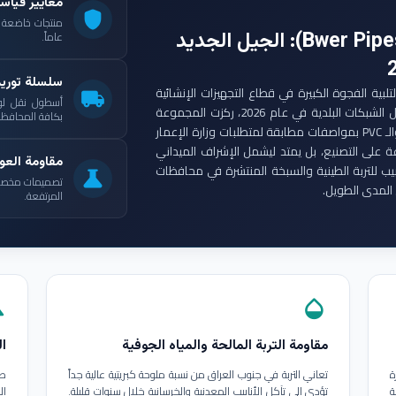
معايير قياس
shield
: الجيل الجديد
عاماً.
سلسلة توري
ست مجموعة أنابيب بوير (Bwer Pipes Group) لتلبية الفجوة الكبيرة في قطاع التجهيزات الإنشائية
local_shipping
أسطول نقل لو
العراقي. ومع انطلاق مشاريع الإعمار الكبرى وتأهيل الشبكات البلدية في عام 2026، ركزت المجموعة
بكافة المحافظات
على إنتاج أنابيب البولي إيثيلين عالي الكثافة (HDPE) والـ PVC بمواصفات مطابقة لمتطلبات وزارة الإعمار
ة على التصنيع، بل يمتد ليشمل الإشراف الميداني
مقاومة العوا
بيب للتربة الطينية والسبخة المنتشرة في محافظات
science
تصميمات مخصصة ل
المدى الطويل.
المرتفعة.
in
opacity
مقاومة التربة المالحة والمياه الجوفية
ال
ة
تعاني التربة في جنوب العراق من نسبة ملوحة كبريتية عالية جداً
طب
ة
تؤدي إلى تآكل الأنابيب المعدنية والخرسانية خلال سنوات قليلة.
ال