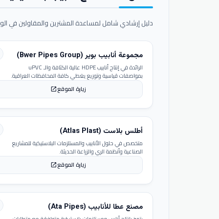
دليل إرشادي شامل لمساعدة المشترين والمقاولين في الوص
مجموعة أنابيب بوير (Bwer Pipes Group)
الرائدة في إنتاج أنابيب HDPE عالية الكثافة والـ uPVC
بمواصفات قياسية وتوزيع يغطي كافة المحافظات العراقية.
زيارة الموقع
open_in_new
أطلس بلاست (Atlas Plast)
متخصص في حلول الأنابيب والمستلزمات البلاستيكية للمشاريع
الصناعية وأنظمة الري والزراعة الحديثة.
زيارة الموقع
open_in_new
مصنع عطا للأنابيب (Ata Pipes)