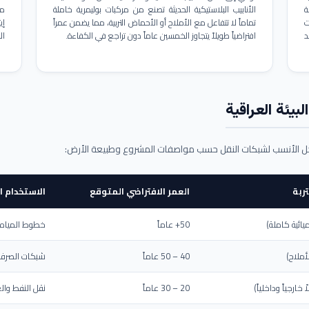
ة
الأنابيب البلاستيكية الحديثة تصنع من مركبات بوليمرية خاملة
مم
ت
تماماً لا تتفاعل مع الأملاح أو الأحماض التربية، مما يضمن عمراً
د
افتراضياً طويلاً يتجاوز الخمسين عاماً دون تراجع في الكفاءة.
ال
بيئة العراقية
حل الأنسب لشبكات النقل حسب مواصفات المشروع وطبيعة الأرض:
ربة
العمر الافتراضي المتوقع
الاستخدام ا
يائية كاملة)
50+ عاماً
خطوط المياه ا
أملاح)
40 – 50 عاماً
شبكات الصرف 
ارجياً وداخلياً)
20 – 30 عاماً
نقل النفط والغ