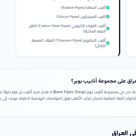
أنابيب المطاط (Rubber Pipes)
check_circle
أنابيب السيليكون (Silicon Pipes)
check_circle
أنابيب الفولاذ الكربوني (Carbon Steel Pipes) (لنقل
check_circle
المياه الساخنة)
أنابيب التيتانيوم (Titanium Pipes) (للبيئات المسببة
check_circle
للتآكل)
عراق على مجموعة أنابيب بوير؟
ومة. نحن في
مجموعة أنابيب بوير (Bwer Pipes Group)
لا نقدم مجرد أنابيب، بل نوفر حلولا
 للكوادر الفنية العراقية لضمان تركيب الأنابيب وفق المواصفات الهندسية الدقيقة. نهدف إلى