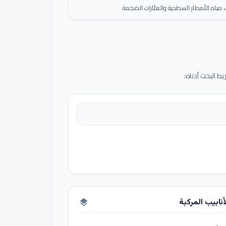
ياه الأمطار السطحية والعبّارات الضخمة
 البحث أدناه:
أنابيب المركبة
layers