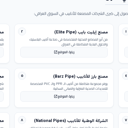
ول إلى كبرى الشركات المصنعة للأنابيب في السوق العراقي:
٢
١
مصنع إيليت بايب (Elite Pipe)
مصنع
من أبرز المصانع المحلية المتخصصة في صناعة أنابيب البلاستيك
يقد
والحلول البلدية المتكاملة في العراق.
الم
زيارة الموقع
open_in_new
٥
٤
مصنع بارز للأنابيب (Barz Pipe)
مجمو
يوفر مجموعة متكاملة من أنابيب الـ PPR والـ PVC المخصصة
شرك
للتمديدات الصحية المنزلية والمباني السكنية.
الم
زيارة الموقع
open_in_new
٨
٧
الشركة الوطنية للأنابيب (National Pipes)
مجمو