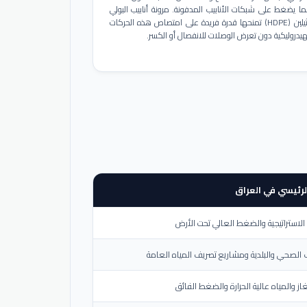
ا يضغط على شبكات الأنابيب المدفونة. مرونة أنابيب البولي
إيثيلين (HDPE) تمنحها قدرة فريدة على امتصاص هذه الحركات
هيدروليكية دون تعرض الوصلات للانفصال أو الكسر.
لرئيسي في العراق
لاستراتيجية والضغط العالي تحت الأرض
الصحي والبلدية ومشاريع تصريف المياه العامة
از والمياه عالية الحرارة والضغط الفائق