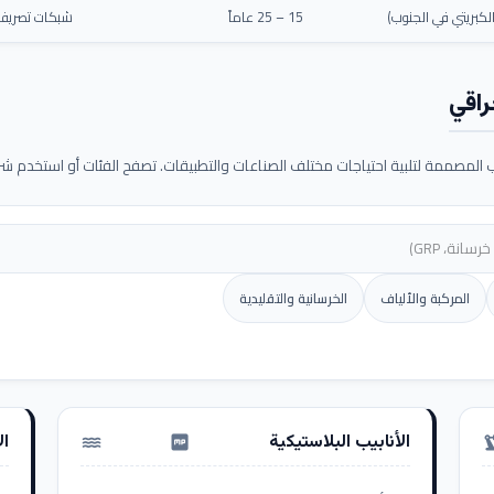
كبريتي في الجنوب)
15 – 25 عاماً
شبكات تصريف م
راقي
لمصممة لتلبية احتياجات مختلف الصناعات والتطبيقات. تصفح الفئات أو استخدم شريط
المركبة والألياف
الخرسانية والتقليدية
الأنابيب البلاستيكية
ال
water_pump
precision_ma