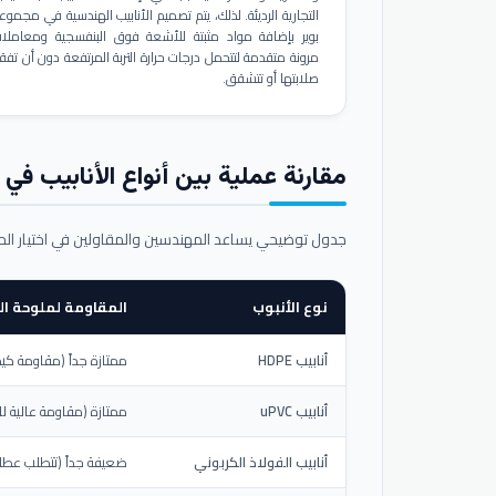
التجارية الرديئة. لذلك، يتم تصميم الأنابيب الهندسية في مجموع
بوير بإضافة مواد مثبتة للأشعة فوق البنفسجية ومعاملا
مرونة متقدمة لتتحمل درجات حرارة التربة المرتفعة دون أن تفق
صلابتها أو تتشقق.
مقارنة عملية بين أنواع الأنابيب في ال
جدول توضيحي يساعد المهندسين والمقاولين في اختيار ال
نوع الأنبوب
المقاومة لملوحة الت
أنابيب HDPE
ممتازة جداً (مقاومة كيم
أنابيب uPVC
ممتازة (مقاومة عالية لل
أنابيب الفولاذ الكربوني
ضعيفة جداً (تتطلب عطلاً خ