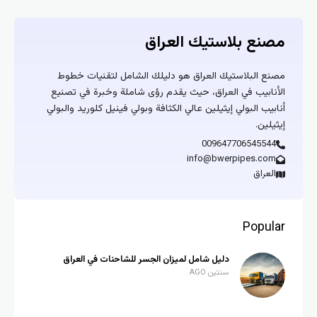
مصنع بلاستيك العراق
مصنع البلاستيك العراق هو دليلك الشامل لتقنيات خطوط
الأنابيب في العراق، حيث يقدم رؤى شاملة وخبرة في تصنيع
أنابيب البولي إيثيلين عالي الكثافة وبولي فينيل كلوريد والبولي
إيثيلين.
009647706545544
info@bwerpipes.com
العراق
Popular
دليل شامل لميزان الجسر للشاحنات في العراق
سنتين AGO