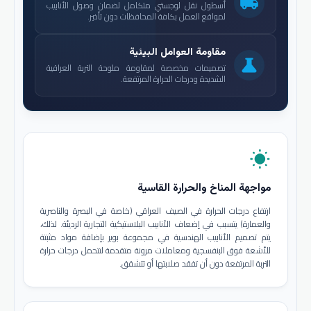
local_shipping
أسطول نقل لوجستي متكامل لضمان وصول الأنابيب
لمواقع العمل بكافة المحافظات دون تأخير.
مقاومة العوامل البيئية
science
تصميمات مخصصة لمقاومة ملوحة التربة العراقية
الشديدة ودرجات الحرارة المرتفعة.
wb_sunny
مواجهة المناخ والحرارة القاسية
ارتفاع درجات الحرارة في الصيف العراقي (خاصة في البصرة والناصرية
والعمارة) يتسبب في إضعاف الأنابيب البلاستيكية التجارية الرديئة. لذلك،
يتم تصميم الأنابيب الهندسية في مجموعة بوير بإضافة مواد مثبتة
للأشعة فوق البنفسجية ومعاملات مرونة متقدمة لتتحمل درجات حرارة
التربة المرتفعة دون أن تفقد صلابتها أو تتشقق.