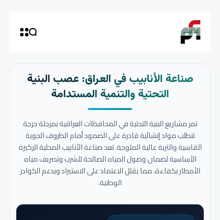
صناعة الأنابيب في العراق: عصب البنية
التحتية والتنمية المستدامة
تمر مشاريع البنية التحتية في المحافظات العراقية بمرحلة حرجة
تتطلب مواد إنشائية قادرة على الصمود أمام الظروف الجوية
القاسية والتربة عالية الملوحة. تعد صناعة الأنابيب المحلية الركيزة
الأساسية لضمان وصول المياه الصالحة للشرب وتصريف مياه
الأمطار بكفاءة، مما يقلل الاعتماد على الاستيراد ويدعم الكوادر
الوطنية.