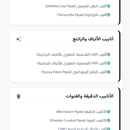
أنابيب الطين المحسن (Vitrified Clay Pipes)
check_circle
أنابيب التيراكوتا (Terracotta Pipes)
check_circle
أنابيب الألياف والراتنج
auto_awesome
أنابيب GRP (البلاستيك المقوى بالألياف الزجاجية)
check_circle
أنابيب FRP (البلاستيك المقوى بالألياف الزجاجية)
check_circle
أنابيب الراتنج الإيبوكسي (Epoxy Resin Pipes)
check_circle
الأنابيب الدقيقة والقنوات
settings_input_hdmi
الأنابيب الدقيقة (Microduct Pipes)
check_circle
الأنابيب المرنة (Flexible Conduit Pipes)
check_circle
أنابيب اللدائن الحرارية المرنة (TPE)
check_circle