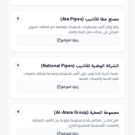
٧
مصنع عطا للأنابيب (Ata Pipes)
يتميز بإنتاج أنابيب ومستلزمات بلاستيكية متوافقة مع متطلبات السوق
العراقي في مجالات نقل المياه والغاز.
زيارة الموقع
open_in_new
٨
الشركة الوطنية للأنابيب (National Pipes)
علامة تجارية رائدة توفر حلول أنابيب بلاستيكية ومعدنية لمختلف تطبيقات
البنية التحتية والشبكات العامة.
زيارة الموقع
open_in_new
٩
مجموعة العطية (Al-Ateia Group)
صرح صناعي متكامل يقدم مجموعة متنوعة من الأنابيب الإنشائية
والمنتجات البلاستيكية للمشاريع الكبرى.
زيارة الموقع
open_in_new