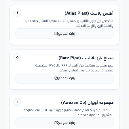
٤
أطلس بلاست (Atlas Plast)
متخصص في حلول الأنابيب والمستلزمات البلاستيكية للمشاريع الصناعية
وأنظمة الري والزراعة الحديثة.
زيارة الموقع
open_in_new
٥
مصنع بارز للأنابيب (Barz Pipe)
يوفر مجموعة متكاملة من أنابيب الـ PPR والـ PVC المخصصة
للتمديدات الصحية المنزلية والمباني السكنية.
زيارة الموقع
open_in_new
٦
مجموعة أويزان (Awezan Co)
شركة صناعية بارزة تقدم خدمات تصنيع وتوريد أنابيب البلاستيك المتنوعة
للمشاريع الحكومية والخاصة.
زيارة الموقع
open_in_new