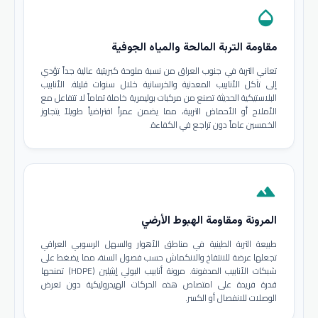
opacity
مقاومة التربة المالحة والمياه الجوفية
تعاني التربة في جنوب العراق من نسبة ملوحة كبريتية عالية جداً تؤدي
إلى تآكل الأنابيب المعدنية والخرسانية خلال سنوات قليلة. الأنابيب
البلاستيكية الحديثة تصنع من مركبات بوليمرية خاملة تماماً لا تتفاعل مع
الأملاح أو الأحماض التربية، مما يضمن عمراً افتراضياً طويلاً يتجاوز
الخمسين عاماً دون تراجع في الكفاءة.
terrain
المرونة ومقاومة الهبوط الأرضي
طبيعة التربة الطينية في مناطق الأهوار والسهل الرسوبي العراقي
تجعلها عرضة للانتفاخ والانكماش حسب فصول السنة، مما يضغط على
شبكات الأنابيب المدفونة. مرونة أنابيب البولي إيثيلين (HDPE) تمنحها
قدرة فريدة على امتصاص هذه الحركات الهيدروليكية دون تعرض
الوصلات للانفصال أو الكسر.