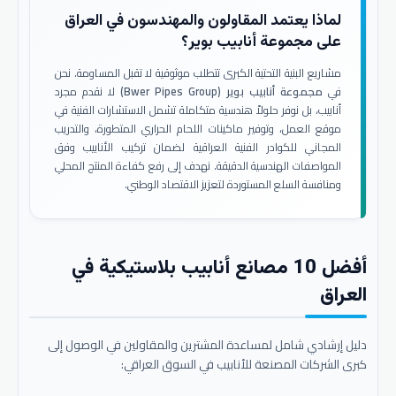
لماذا يعتمد المقاولون والمهندسون في العراق
على مجموعة أنابيب بوير؟
مشاريع البنية التحتية الكبرى تتطلب موثوقية لا تقبل المساومة. نحن
في
مجموعة أنابيب بوير (Bwer Pipes Group)
لا نقدم مجرد
أنابيب، بل نوفر حلولاً هندسية متكاملة تشمل الاستشارات الفنية في
موقع العمل، وتوفير ماكينات اللحام الحراري المتطورة، والتدريب
المجاني للكوادر الفنية العراقية لضمان تركيب الأنابيب وفق
المواصفات الهندسية الدقيقة. نهدف إلى رفع كفاءة المنتج المحلي
ومنافسة السلع المستوردة لتعزيز الاقتصاد الوطني.
أفضل 10 مصانع أنابيب بلاستيكية في
العراق
دليل إرشادي شامل لمساعدة المشترين والمقاولين في الوصول إلى
كبرى الشركات المصنعة للأنابيب في السوق العراقي: