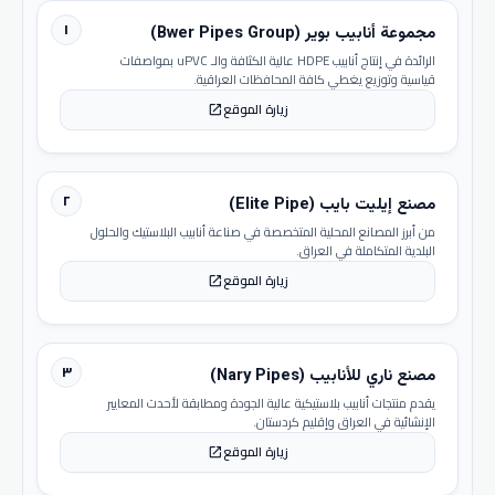
١
مجموعة أنابيب بوير (Bwer Pipes Group)
الرائدة في إنتاج أنابيب HDPE عالية الكثافة والـ uPVC بمواصفات
قياسية وتوزيع يغطي كافة المحافظات العراقية.
زيارة الموقع
open_in_new
٢
مصنع إيليت بايب (Elite Pipe)
من أبرز المصانع المحلية المتخصصة في صناعة أنابيب البلاستيك والحلول
البلدية المتكاملة في العراق.
زيارة الموقع
open_in_new
٣
مصنع ناري للأنابيب (Nary Pipes)
يقدم منتجات أنابيب بلاستيكية عالية الجودة ومطابقة لأحدث المعايير
الإنشائية في العراق وإقليم كردستان.
زيارة الموقع
open_in_new