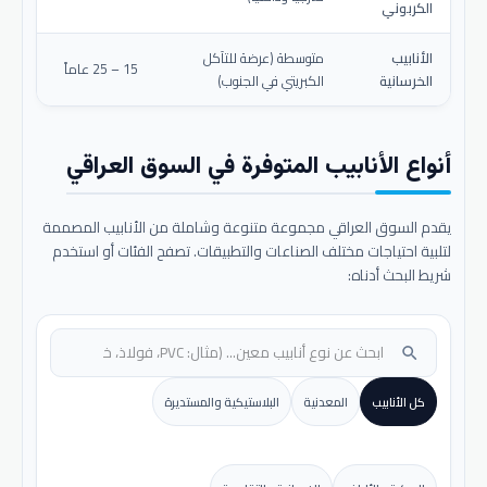
الكربوني
الأنابيب
متوسطة (عرضة للتآكل
15 – 25 عاماً
الخرسانية
الكبريتي في الجنوب)
أنواع الأنابيب المتوفرة في السوق العراقي
يقدم السوق العراقي مجموعة متنوعة وشاملة من الأنابيب المصممة
لتلبية احتياجات مختلف الصناعات والتطبيقات. تصفح الفئات أو استخدم
شريط البحث أدناه:
search
كل الأنابيب
المعدنية
البلاستيكية والمستديرة