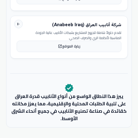
١٠
شركة أنابيب العراق (Anabeeb Iraq)
تقدم حلولاً شاملة لتجهيز المشاريع بشبكات الأنابيب عالية الجودة
المناسبة لأنظمة الري والصرف الصحي.
زيارة الموقع
open_in_new
verified
يبرز هذا النطاق الواسع من أنواع الأنابيب قدرة العراق
على تلبية الطلبات المحلية والإقليمية، مما يعزز مكانته
كقائدة في صناعة تصنيع الأنابيب في جميع أنحاء الشرق
الأوسط.