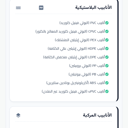
الأنابيب البلاستيكية
water_pump
أنابيب PVC (البولي فينيل كلوريد)
check_circle
أنابيب CPVC (البولي فينيل كلوريد المعالج بالكلور)
check_circle
أنابيب PEX (البولي إيثيلين المتشابك)
check_circle
أنابيب HDPE (البولي إيثيلين عالي الكثافة)
check_circle
أنابيب LDPE (البولي إيثيلين منخفض الكثافة)
check_circle
أنابيب PP (البولي بروبيلين)
check_circle
أنابيب PB (البولي بيوتيلين)
check_circle
أنابيب ABS (أكريلونيتريل بوتادين ستايرين)
check_circle
أنابيب uPVC (البولي فينيل كلوريد غير الملدن)
check_circle
الأنابيب المركبة
layers