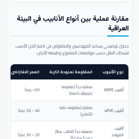
مقارنة عملية بين أنواع الأنابيب في البيئة
العراقية
جدول توضيحي يساعد المهندسين والمقاولين في اختيار الحل الأنسب
لشبكات النقل حسب مواصفات المشروع وطبيعة الأرض:
نوع الأنبوب
المقاومة لملوحة التربة
العمر الافتراضي المتو
ممتازة جداً (مقاومة
أنابيب HDPE
50+ عاماً
كيميائية كاملة)
ممتازة (مقاومة عالية
أنابيب uPVC
40 – 50 عاماً
للأملاح)
أنابيب
ضعيفة جداً (تتطلب عطلاً
الفولاذ
20 – 30 عاماً
خارجياً وداخلياً)