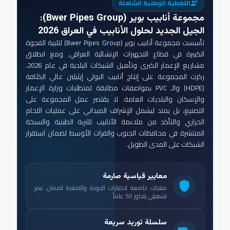
التغطية الوطنية الشاملة
engineering
مجموعة أنابيب بوير (Bwer Pipes Group)
:
الجيل الجديد لحلول الأنابيب في العراق 2026
تأسست مجموعة أنابيب بوير (Bwer Pipes Group) لتلبية الفجوة
الكبيرة في قطاع التجهيزات الإنشائية العراقي. ومع انطلاق
مشاريع الإعمار الكبرى وتأهيل الشبكات البلدية في عام 2026،
ركزت المجموعة على إنتاج أنابيب البولي إيثيلين عالي الكثافة
(HDPE) والـ PVC بمواصفات مطابقة لمتطلبات وزارة الإعمار
والإسكان والبلديات العامة. لا يقتصر عمل المجموعة على
التصنيع، بل يمتد ليشمل الإشراف الميداني على عمليات اللحام
الحراري والتأكد من ملاءمة الأنابيب للتربة الطينية والسبخة
المنتشرة في محافظات الجنوب والفرات الأوسط لضمان استقرار
الشبكات على المدى الطويل.
معايير قياسية صارمة
shield
منتجات خاضعة لاختبارات الجودة والضغط لضمان عمر
تشغيلي يتجاوز 50 عاماً.
سلسلة توريد سريعة