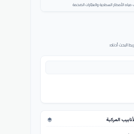
ياه الأمطار السطحية والعبّارات الضخمة
 البحث أدناه:
أنابيب المركبة
layers