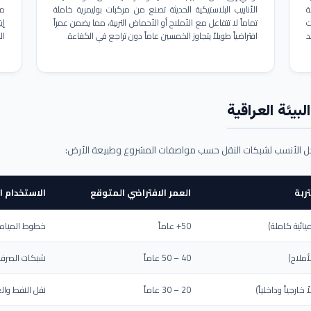
ة
الأنابيب البلاستيكية الحديثة تصنع من مركبات بوليمرية خاملة
مم
ت
تماماً لا تتفاعل مع الأملاح أو الأحماض التربية، مما يضمن عمراً
د
افتراضياً طويلاً يتجاوز الخمسين عاماً دون تراجع في الكفاءة.
ال
بيئة العراقية
حل الأنسب لشبكات النقل حسب مواصفات المشروع وطبيعة الأرض:
ربة
العمر الافتراضي المتوقع
الاستخدام ا
يائية كاملة)
50+ عاماً
خطوط المياه ا
أملاح)
40 – 50 عاماً
شبكات الصرف 
ارجياً وداخلياً)
20 – 30 عاماً
نقل النفط والغ