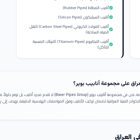
أنابيب المطاط (Rubber Pipes)
check_circle
أنابيب السيليكون (Silicon Pipes)
check_circle
أنابيب الفولاذ الكربوني (Carbon Steel Pipes) (لنقل
check_circle
المياه الساخنة)
أنابيب التيتانيوم (Titanium Pipes) (للبيئات المسببة
check_circle
للتآكل)
عراق على مجموعة أنابيب بوير؟
ومة. نحن في
مجموعة أنابيب بوير (Bwer Pipes Group)
لا نقدم مجرد أنابيب، بل نوفر حلولا
 للكوادر الفنية العراقية لضمان تركيب الأنابيب وفق المواصفات الهندسية الدقيقة. نهدف إلى