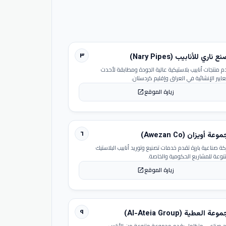
٣
 ناري للأنابيب (Nary Pipes)
م منتجات أنابيب بلاستيكية عالية الجودة ومطابقة لأحدث
عايير الإنشائية في العراق وإقليم كردستان.
زيارة الموقع
open_in_new
٦
عة أويزان (Awezan Co)
ة صناعية بارزة تقدم خدمات تصنيع وتوريد أنابيب البلاستيك
تنوعة للمشاريع الحكومية والخاصة.
زيارة الموقع
open_in_new
٩
عة العطية (Al-Ateia Group)