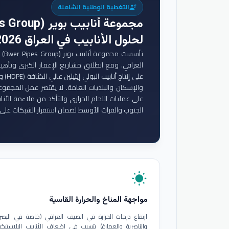
التغطية الوطنية الشاملة
engineering
مجموعة أنابيب بوير (Bwer Pipes Group)
لحلول الأنابيب في العراق 2026
تأس
والإسكان والبلديات العامة. لا يقتصر عمل المجموع
على عمليات اللحام الحراري والتأكد من ملاءمة الأنا
الجنوب والفرات الأوسط لضمان استقرار الشبكات على 
wb_sunny
مواجهة المناخ والحرارة القاسية
ارتفاع درجات الحرارة في الصيف العراقي (خاصة في البصر
والناصرية والعمارة) يتسبب في إضعاف الأنابيب البلاستيكي