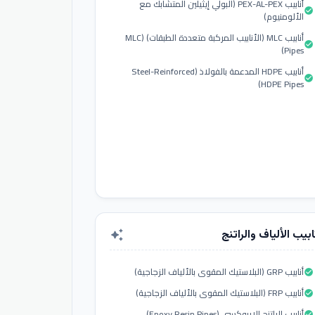
أنابيب PEX-AL-PEX (البولي إيثيلين المتشابك مع
check_circle
الألومنيوم)
أنابيب MLC (الأنابيب المركبة متعددة الطبقات) (MLC
check_circle
Pipes)
أنابيب HDPE المدعمة بالفولاذ (Steel-Reinforced
check_circle
HDPE Pipes)
ابيب الألياف والراتنج
auto_awesome
أنابيب GRP (البلاستيك المقوى بالألياف الزجاجية)
check_circle
أنابيب FRP (البلاستيك المقوى بالألياف الزجاجية)
check_circle
أنابيب الراتنج الإيبوكسي (Epoxy Resin Pipes)
check_circle