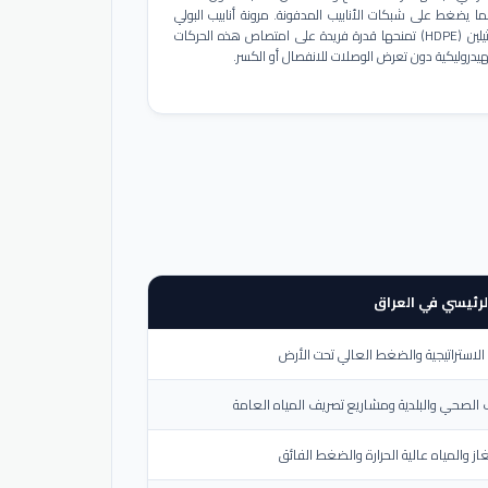
ا يضغط على شبكات الأنابيب المدفونة. مرونة أنابيب البولي
إيثيلين (HDPE) تمنحها قدرة فريدة على امتصاص هذه الحركات
هيدروليكية دون تعرض الوصلات للانفصال أو الكسر.
لرئيسي في العراق
لاستراتيجية والضغط العالي تحت الأرض
الصحي والبلدية ومشاريع تصريف المياه العامة
از والمياه عالية الحرارة والضغط الفائق