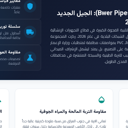
معايير قياس
shield
: الجيل الجديد
عاماً.
سلسلة توري
ست مجموعة أنابيب بوير (Bwer Pipes Group) لتلبية الفجوة الكبيرة في قطاع التجهيزات الإنشائية
local_shipping
أسطول نقل لو
العراقي. ومع انطلاق مشاريع الإعمار الكبرى وتأهيل الشبكات البلدية في عام 2026، ركزت المجموعة
بكافة المحافظات
على إنتاج أنابيب البولي إيثيلين عالي الكثافة (HDPE) والـ PVC بمواصفات مطابقة لمتطلبات وزارة الإعمار
ة على التصنيع، بل يمتد ليشمل الإشراف الميداني
مقاومة العوا
بيب للتربة الطينية والسبخة المنتشرة في محافظات
science
تصميمات مخصصة ل
المدى الطويل.
المرتفعة.
in
opacity
مقاومة التربة المالحة والمياه الجوفية
ال
ة
تعاني التربة في جنوب العراق من نسبة ملوحة كبريتية عالية جداً
طب
ة
تؤدي إلى تآكل الأنابيب المعدنية والخرسانية خلال سنوات قليلة.
ال