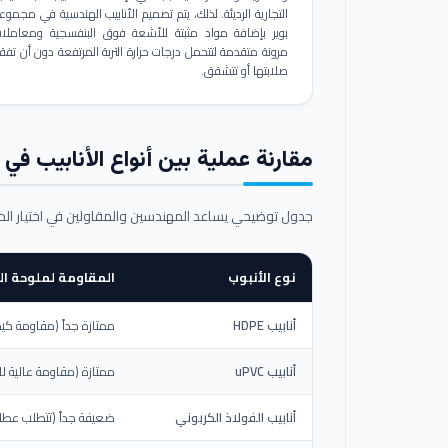
التجارية الرديئة. لذلك، يتم تصميم الأنابيب الهندسية في مجموع
بوير بإضافة مواد مثبتة للأشعة فوق البنفسجية ومعاملا
مرونة متقدمة لتتحمل درجات حرارة التربة المرتفعة دون أن تفق
صلابتها أو تتشقق.
مقارنة عملية بين أنواع الأنابيب في ال
جدول توضيحي يساعد المهندسين والمقاولين في اختيار ال
نوع الأنبوب
المقاومة لملوحة الت
أنابيب HDPE
ممتازة جداً (مقاومة كيم
أنابيب uPVC
ممتازة (مقاومة عالية لل
أنابيب الفولاذ الكربوني
ضعيفة جداً (تتطلب عطلاً خ