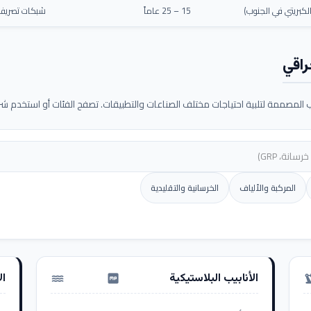
كبريتي في الجنوب)
15 – 25 عاماً
شبكات تصريف م
راقي
لمصممة لتلبية احتياجات مختلف الصناعات والتطبيقات. تصفح الفئات أو استخدم شريط
المركبة والألياف
الخرسانية والتقليدية
الأنابيب البلاستيكية
ال
water_pump
precision_ma