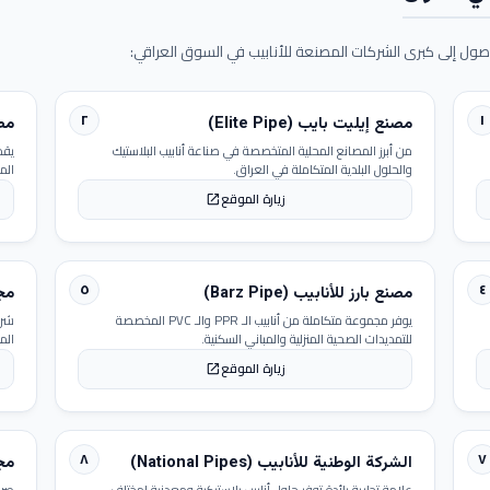
ول إلى كبرى الشركات المصنعة للأنابيب في السوق العراقي:
٢
١
مصنع إيليت بايب (Elite Pipe)
مصنع
من أبرز المصانع المحلية المتخصصة في صناعة أنابيب البلاستيك
يقد
والحلول البلدية المتكاملة في العراق.
الم
زيارة الموقع
open_in_new
٥
٤
مصنع بارز للأنابيب (Barz Pipe)
مجمو
يوفر مجموعة متكاملة من أنابيب الـ PPR والـ PVC المخصصة
شرك
للتمديدات الصحية المنزلية والمباني السكنية.
الم
زيارة الموقع
open_in_new
٨
٧
الشركة الوطنية للأنابيب (National Pipes)
مجمو