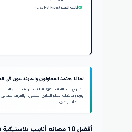
أنابيب الفخار (Clay Pot Pipes)
check_circle
لماذا يعتمد المقاولون والمهندسون في ال
مشاريع البنية التحتية الكبرى تتطلب موثوقية لا تقبل المسا
وتوفير ماكينات اللحام الحراري المتطورة، والتدريب المجاني
الاقتصاد الوطني.
أفضل 10 مصانع أنابيب بلاستيكية في العراق