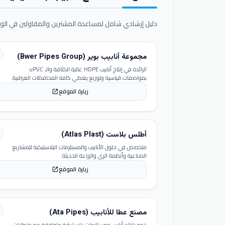
دليل إرشادي شامل لمساعدة المشترين والمقاولين في الوص
مجموعة أنابيب بوير (Bwer Pipes Group)
الرائدة في إنتاج أنابيب HDPE عالية الكثافة والـ uPVC
بمواصفات قياسية وتوزيع يغطي كافة المحافظات العراقية.
زيارة الموقع
open_in_new
أطلس بلاست (Atlas Plast)
متخصص في حلول الأنابيب والمستلزمات البلاستيكية للمشاريع
الصناعية وأنظمة الري والزراعة الحديثة.
زيارة الموقع
open_in_new
مصنع عطا للأنابيب (Ata Pipes)