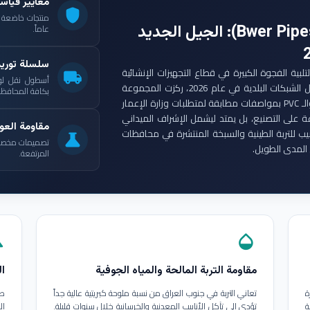
معايير قياس
shield
: الجيل الجديد
عاماً.
سلسلة توري
ست مجموعة أنابيب بوير (Bwer Pipes Group) لتلبية الفجوة الكبيرة في قطاع التجهيزات الإنشائية
local_shipping
أسطول نقل لو
العراقي. ومع انطلاق مشاريع الإعمار الكبرى وتأهيل الشبكات البلدية في عام 2026، ركزت المجموعة
بكافة المحافظات
على إنتاج أنابيب البولي إيثيلين عالي الكثافة (HDPE) والـ PVC بمواصفات مطابقة لمتطلبات وزارة الإعمار
ة على التصنيع، بل يمتد ليشمل الإشراف الميداني
مقاومة العوا
بيب للتربة الطينية والسبخة المنتشرة في محافظات
science
تصميمات مخصصة ل
المدى الطويل.
المرتفعة.
in
opacity
مقاومة التربة المالحة والمياه الجوفية
ال
ة
تعاني التربة في جنوب العراق من نسبة ملوحة كبريتية عالية جداً
طب
ة
تؤدي إلى تآكل الأنابيب المعدنية والخرسانية خلال سنوات قليلة.
ال