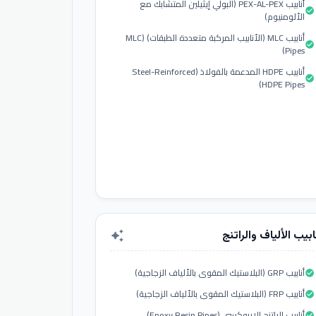
أنابيب PEX-AL-PEX (البولي إيثيلين المتشابك مع
check_circle
الألومنيوم)
أنابيب MLC (الأنابيب المركبة متعددة الطبقات) (MLC
check_circle
Pipes)
أنابيب HDPE المدعمة بالفولاذ (Steel-Reinforced
check_circle
HDPE Pipes)
ابيب الألياف والراتنج
auto_awesome
أنابيب GRP (البلاستيك المقوى بالألياف الزجاجية)
check_circle
أنابيب FRP (البلاستيك المقوى بالألياف الزجاجية)
check_circle
أنابيب الراتنج الإيبوكسي (Epoxy Resin Pipes)
check_circle