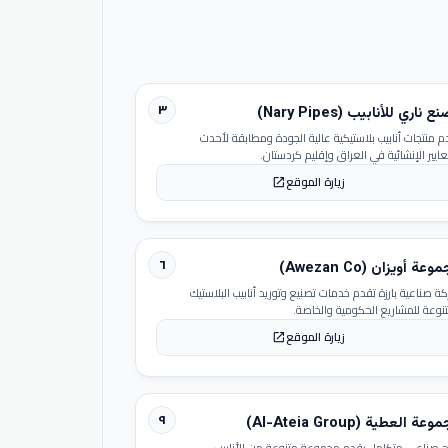
٣
 ناري للأنابيب (Nary Pipes)
م منتجات أنابيب بلاستيكية عالية الجودة ومطابقة لأحدث
عايير الإنشائية في العراق وإقليم كردستان.
زيارة الموقع
open_in_new
٦
عة أويزان (Awezan Co)
ة صناعية بارزة تقدم خدمات تصنيع وتوريد أنابيب البلاستيك
تنوعة للمشاريع الحكومية والخاصة.
زيارة الموقع
open_in_new
٩
عة العطية (Al-Ateia Group)