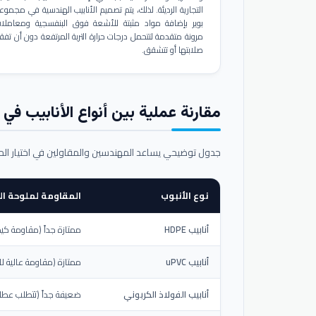
التجارية الرديئة. لذلك، يتم تصميم الأنابيب الهندسية في مجموع
بوير بإضافة مواد مثبتة للأشعة فوق البنفسجية ومعاملا
مرونة متقدمة لتتحمل درجات حرارة التربة المرتفعة دون أن تفق
صلابتها أو تتشقق.
مقارنة عملية بين أنواع الأنابيب في ال
جدول توضيحي يساعد المهندسين والمقاولين في اختيار ال
نوع الأنبوب
المقاومة لملوحة الت
أنابيب HDPE
ممتازة جداً (مقاومة كيم
أنابيب uPVC
ممتازة (مقاومة عالية لل
أنابيب الفولاذ الكربوني
ضعيفة جداً (تتطلب عطلاً خ