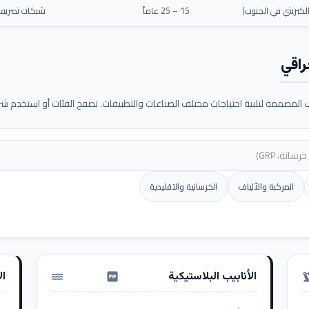
كبريتي في الجنوب)
15 – 25 عاماً
شبكات تصريف م
راقي
لمصممة لتلبية احتياجات مختلف الصناعات والتطبيقات. تصفح الفئات أو استخدم شريط
المركبة والألياف
الخرسانية والتقليدية
الأنابيب البلاستيكية
ال
water_pump
precision_ma