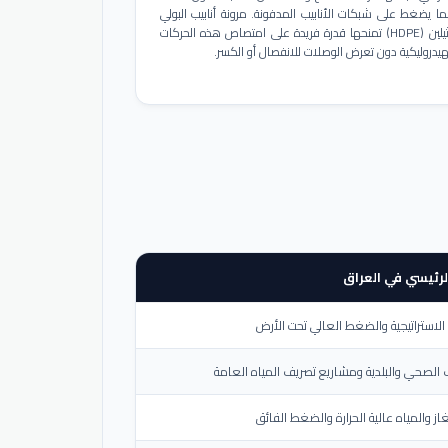
ا يضغط على شبكات الأنابيب المدفونة. مرونة أنابيب البولي
إيثيلين (HDPE) تمنحها قدرة فريدة على امتصاص هذه الحركات
هيدروليكية دون تعرض الوصلات للانفصال أو الكسر.
لرئيسي في العراق
لاستراتيجية والضغط العالي تحت الأرض
الصحي والبلدية ومشاريع تصريف المياه العامة
از والمياه عالية الحرارة والضغط الفائق