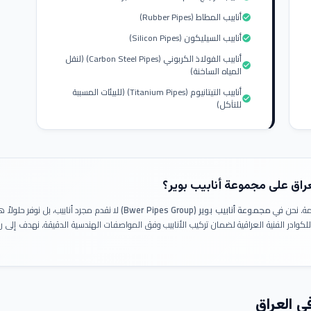
أنابيب المطاط (Rubber Pipes)
check_circle
أنابيب السيليكون (Silicon Pipes)
check_circle
أنابيب الفولاذ الكربوني (Carbon Steel Pipes) (لنقل
check_circle
المياه الساخنة)
أنابيب التيتانيوم (Titanium Pipes) (للبيئات المسببة
check_circle
للتآكل)
عراق على مجموعة أنابيب بوير؟
ومة. نحن في
مجموعة أنابيب بوير (Bwer Pipes Group)
لا نقدم مجرد أنابيب، بل نوفر حلولا
 للكوادر الفنية العراقية لضمان تركيب الأنابيب وفق المواصفات الهندسية الدقيقة. نهدف إلى