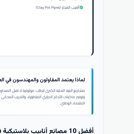
أنابيب الفخار (Clay Pot Pipes)
check_circle
لماذا يعتمد المقاولون والمهندسون في ال
مشاريع البنية التحتية الكبرى تتطلب موثوقية لا تقبل المسا
وتوفير ماكينات اللحام الحراري المتطورة، والتدريب المجاني
الاقتصاد الوطني.
أفضل 10 مصانع أنابيب بلاستيكية في العراق