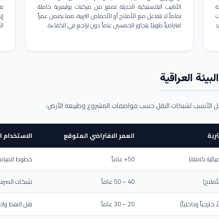
ة
الأنابيب البلاستيكية الحديثة تصنع من مركبات بوليمرية خاملة
مم
ت
تماماً لا تتفاعل مع الأملاح أو الأحماض التربية، مما يضمن عمراً
د
افتراضياً طويلاً يتجاوز الخمسين عاماً دون تراجع في الكفاءة.
ال
بيئة العراقية
حل الأنسب لشبكات النقل حسب مواصفات المشروع وطبيعة الأرض:
ربة
العمر الافتراضي المتوقع
الاستخدام ا
يائية كاملة)
50+ عاماً
خطوط المياه ا
أملاح)
40 – 50 عاماً
شبكات الصرف 
ارجياً وداخلياً)
20 – 30 عاماً
نقل النفط والغ