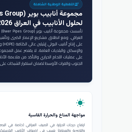
التغطية الوطنية الشاملة
engineering
مجموعة أنابيب بوير (Bwer Pipes Group)
لحلول الأنابيب في العراق 2026
تأس
والإسكان والبلديات العامة. لا يقتصر عمل المجموع
على عمليات اللحام الحراري والتأكد من ملاءمة الأنا
الجنوب والفرات الأوسط لضمان استقرار الشبكات على 
wb_sunny
مواجهة المناخ والحرارة القاسية
ارتفاع درجات الحرارة في الصيف العراقي (خاصة في البصر
والناصرية والعمارة) يتسبب في إضعاف الأنابيب البلاستيكي