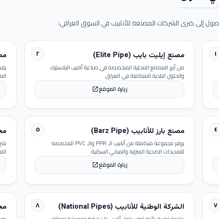
ول إلى كبرى الشركات المصنعة للأنابيب في السوق العراقي:
٢
١
مصنع إيليت بايب (Elite Pipe)
مصنع
من أبرز المصانع المحلية المتخصصة في صناعة أنابيب البلاستيك
يقد
والحلول البلدية المتكاملة في العراق.
الم
زيارة الموقع
open_in_new
٥
٤
مصنع بارز للأنابيب (Barz Pipe)
مجمو
يوفر مجموعة متكاملة من أنابيب الـ PPR والـ PVC المخصصة
شرك
للتمديدات الصحية المنزلية والمباني السكنية.
الم
زيارة الموقع
open_in_new
٨
٧
الشركة الوطنية للأنابيب (National Pipes)
مجمو