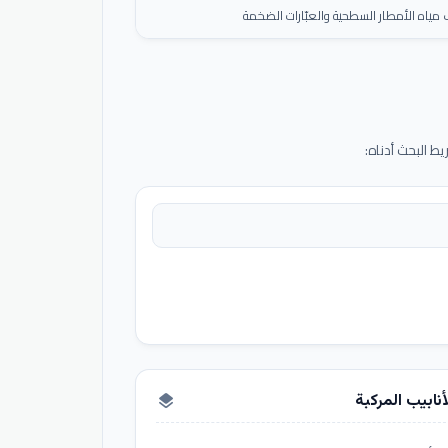
ياه الأمطار السطحية والعبّارات الضخمة
 البحث أدناه:
أنابيب المركبة
layers