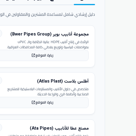
دليل إرشادي شامل لمساعدة المشترين والمقاولين في الوص
مجموعة أنابيب بوير (Bwer Pipes Group)
الرائدة في إنتاج أنابيب HDPE عالية الكثافة والـ uPVC
بمواصفات قياسية وتوزيع يغطي كافة المحافظات العراقية.
زيارة الموقع
open_in_new
أطلس بلاست (Atlas Plast)
متخصص في حلول الأنابيب والمستلزمات البلاستيكية للمشاريع
الصناعية وأنظمة الري والزراعة الحديثة.
زيارة الموقع
open_in_new
مصنع عطا للأنابيب (Ata Pipes)