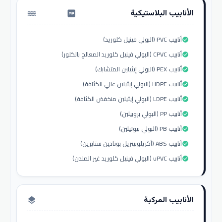
الأنابيب البلاستيكية
water_pump
أنابيب PVC (البولي فينيل كلوريد)
check_circle
أنابيب CPVC (البولي فينيل كلوريد المعالج بالكلور)
check_circle
أنابيب PEX (البولي إيثيلين المتشابك)
check_circle
أنابيب HDPE (البولي إيثيلين عالي الكثافة)
check_circle
أنابيب LDPE (البولي إيثيلين منخفض الكثافة)
check_circle
أنابيب PP (البولي بروبيلين)
check_circle
أنابيب PB (البولي بيوتيلين)
check_circle
أنابيب ABS (أكريلونيتريل بوتادين ستايرين)
check_circle
أنابيب uPVC (البولي فينيل كلوريد غير الملدن)
check_circle
الأنابيب المركبة
layers