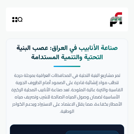
صناعة الأنابيب في العراق: عصب البنية
التحتية والتنمية المستدامة
تمر مشاريع البنية التحتية في المحافظات العراقية بمرحلة حرجة
تتطلب مواد إنشائية قادرة على الصمود أمام الظروف الجوية
القاسية والتربة عالية الملوحة. تعد صناعة الأنابيب المحلية الركيزة
الأساسية لضمان وصول المياه الصالحة للشرب وتصريف مياه
الأمطار بكفاءة، مما يقلل الاعتماد على الاستيراد ويدعم الكوادر
الوطنية.