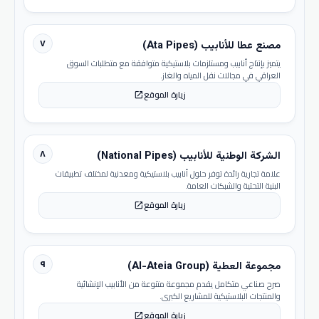
٧
مصنع عطا للأنابيب (Ata Pipes)
يتميز بإنتاج أنابيب ومستلزمات بلاستيكية متوافقة مع متطلبات السوق
العراقي في مجالات نقل المياه والغاز.
زيارة الموقع
open_in_new
٨
الشركة الوطنية للأنابيب (National Pipes)
علامة تجارية رائدة توفر حلول أنابيب بلاستيكية ومعدنية لمختلف تطبيقات
البنية التحتية والشبكات العامة.
زيارة الموقع
open_in_new
٩
مجموعة العطية (Al-Ateia Group)
صرح صناعي متكامل يقدم مجموعة متنوعة من الأنابيب الإنشائية
والمنتجات البلاستيكية للمشاريع الكبرى.
زيارة الموقع
open_in_new