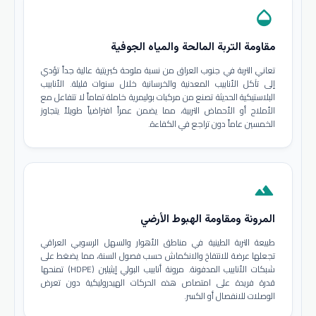
opacity
مقاومة التربة المالحة والمياه الجوفية
تعاني التربة في جنوب العراق من نسبة ملوحة كبريتية عالية جداً تؤدي
إلى تآكل الأنابيب المعدنية والخرسانية خلال سنوات قليلة. الأنابيب
البلاستيكية الحديثة تصنع من مركبات بوليمرية خاملة تماماً لا تتفاعل مع
الأملاح أو الأحماض التربية، مما يضمن عمراً افتراضياً طويلاً يتجاوز
الخمسين عاماً دون تراجع في الكفاءة.
terrain
المرونة ومقاومة الهبوط الأرضي
طبيعة التربة الطينية في مناطق الأهوار والسهل الرسوبي العراقي
تجعلها عرضة للانتفاخ والانكماش حسب فصول السنة، مما يضغط على
شبكات الأنابيب المدفونة. مرونة أنابيب البولي إيثيلين (HDPE) تمنحها
قدرة فريدة على امتصاص هذه الحركات الهيدروليكية دون تعرض
الوصلات للانفصال أو الكسر.