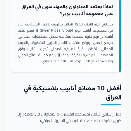
لماذا يعتمد المقاولون والمهندسون في العراق
على مجموعة أنابيب بوير؟
مشاريع البنية التحتية الكبرى تتطلب موثوقية لا تقبل المساومة. نحن
في
مجموعة أنابيب بوير (Bwer Pipes Group)
لا نقدم مجرد
أنابيب، بل نوفر حلولاً هندسية متكاملة تشمل الاستشارات الفنية في
موقع العمل، وتوفير ماكينات اللحام الحراري المتطورة، والتدريب
المجاني للكوادر الفنية العراقية لضمان تركيب الأنابيب وفق
المواصفات الهندسية الدقيقة. نهدف إلى رفع كفاءة المنتج المحلي
ومنافسة السلع المستوردة لتعزيز الاقتصاد الوطني.
أفضل 10 مصانع أنابيب بلاستيكية في
العراق
دليل إرشادي شامل لمساعدة المشترين والمقاولين في الوصول إلى
كبرى الشركات المصنعة للأنابيب في السوق العراقي: