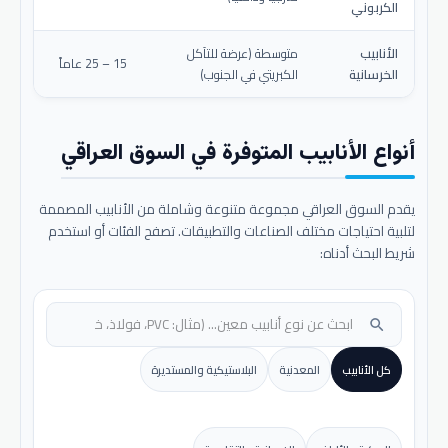
الكربوني
الأنابيب
متوسطة (عرضة للتآكل
15 – 25 عاماً
الخرسانية
الكبريتي في الجنوب)
أنواع الأنابيب المتوفرة في السوق العراقي
يقدم السوق العراقي مجموعة متنوعة وشاملة من الأنابيب المصممة
لتلبية احتياجات مختلف الصناعات والتطبيقات. تصفح الفئات أو استخدم
شريط البحث أدناه:
search
كل الأنابيب
المعدنية
البلاستيكية والمستديرة