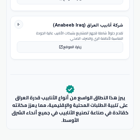
١٠
شركة أنابيب العراق (Anabeeb Iraq)
تقدم حلولاً شاملة لتجهيز المشاريع بشبكات الأنابيب عالية الجودة
المناسبة لأنظمة الري والصرف الصحي.
زيارة الموقع
open_in_new
verified
يبرز هذا النطاق الواسع من أنواع الأنابيب قدرة العراق
على تلبية الطلبات المحلية والإقليمية، مما يعزز مكانته
كقائدة في صناعة تصنيع الأنابيب في جميع أنحاء الشرق
الأوسط.