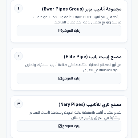
١
مجموعة أنابيب بوير (Bwer Pipes Group)
الرائدة في إنتاج أنابيب HDPE عالية الكثافة والـ uPVC بمواصفات
قياسية وتوزيع يغطي كافة المحافظات العراقية.
زيارة الموقع
open_in_new
٢
مصنع إيليت بايب (Elite Pipe)
من أبرز المصانع المحلية المتخصصة في صناعة أنابيب البلاستيك والحلول
البلدية المتكاملة في العراق.
زيارة الموقع
open_in_new
٣
مصنع ناري للأنابيب (Nary Pipes)
يقدم منتجات أنابيب بلاستيكية عالية الجودة ومطابقة لأحدث المعايير
الإنشائية في العراق وإقليم كردستان.
زيارة الموقع
open_in_new