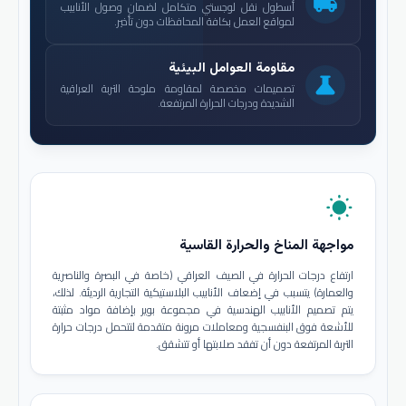
local_shipping
أسطول نقل لوجستي متكامل لضمان وصول الأنابيب
لمواقع العمل بكافة المحافظات دون تأخير.
مقاومة العوامل البيئية
science
تصميمات مخصصة لمقاومة ملوحة التربة العراقية
الشديدة ودرجات الحرارة المرتفعة.
wb_sunny
مواجهة المناخ والحرارة القاسية
ارتفاع درجات الحرارة في الصيف العراقي (خاصة في البصرة والناصرية
والعمارة) يتسبب في إضعاف الأنابيب البلاستيكية التجارية الرديئة. لذلك،
يتم تصميم الأنابيب الهندسية في مجموعة بوير بإضافة مواد مثبتة
للأشعة فوق البنفسجية ومعاملات مرونة متقدمة لتتحمل درجات حرارة
التربة المرتفعة دون أن تفقد صلابتها أو تتشقق.