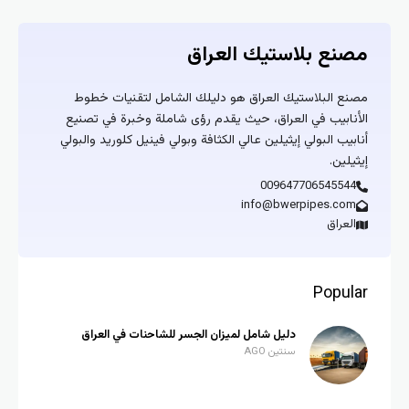
مصنع بلاستيك العراق
مصنع البلاستيك العراق هو دليلك الشامل لتقنيات خطوط
الأنابيب في العراق، حيث يقدم رؤى شاملة وخبرة في تصنيع
أنابيب البولي إيثيلين عالي الكثافة وبولي فينيل كلوريد والبولي
إيثيلين.
009647706545544
info@bwerpipes.com
العراق
Popular
دليل شامل لميزان الجسر للشاحنات في العراق
سنتين AGO