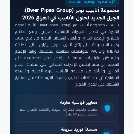
التغطية الوطنية الشاملة
engineering
مجموعة أنابيب بوير (Bwer Pipes Group)
:
الجيل الجديد لحلول الأنابيب في العراق 2026
تأسست مجموعة أنابيب بوير (Bwer Pipes Group) لتلبية الفجوة
الكبيرة في قطاع التجهيزات الإنشائية العراقي. ومع انطلاق
مشاريع الإعمار الكبرى وتأهيل الشبكات البلدية في عام 2026،
ركزت المجموعة على إنتاج أنابيب البولي إيثيلين عالي الكثافة
(HDPE) والـ PVC بمواصفات مطابقة لمتطلبات وزارة الإعمار
والإسكان والبلديات العامة. لا يقتصر عمل المجموعة على
التصنيع، بل يمتد ليشمل الإشراف الميداني على عمليات اللحام
الحراري والتأكد من ملاءمة الأنابيب للتربة الطينية والسبخة
المنتشرة في محافظات الجنوب والفرات الأوسط لضمان استقرار
الشبكات على المدى الطويل.
معايير قياسية صارمة
shield
منتجات خاضعة لاختبارات الجودة والضغط لضمان عمر
تشغيلي يتجاوز 50 عاماً.
سلسلة توريد سريعة