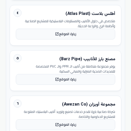
٤
أطلس بلاست (Atlas Plast)
متخصص في حلول الأنابيب والمستلزمات البلاستيكية للمشاريع الصناعية
وأنظمة الري والزراعة الحديثة.
زيارة الموقع
open_in_new
٥
مصنع بارز للأنابيب (Barz Pipe)
يوفر مجموعة متكاملة من أنابيب الـ PPR والـ PVC المخصصة
للتمديدات الصحية المنزلية والمباني السكنية.
زيارة الموقع
open_in_new
٦
مجموعة أويزان (Awezan Co)
شركة صناعية بارزة تقدم خدمات تصنيع وتوريد أنابيب البلاستيك المتنوعة
للمشاريع الحكومية والخاصة.
زيارة الموقع
open_in_new