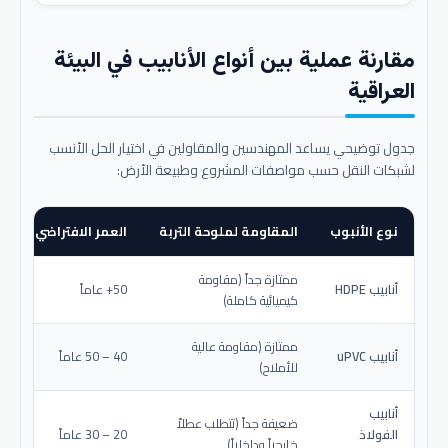
مقارنة عملية بين أنواع الأنابيب في البيئة
العراقية
جدول توضيحي يساعد المهندسين والمقاولين في اختيار الحل الأنسب
لشبكات النقل حسب مواصفات المشروع وطبيعة الأرض:
نوع الأنبوب
المقاومة لملوحة التربة
العمر الافتراضي المتو
ممتازة جداً (مقاومة
أنابيب HDPE
50+ عاماً
كيميائية كاملة)
ممتازة (مقاومة عالية
أنابيب uPVC
40 – 50 عاماً
للأملاح)
أنابيب
ضعيفة جداً (تتطلب عطلاً
الفولاذ
20 – 30 عاماً
خارجياً وداخلياً)