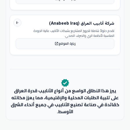
١٠
شركة أنابيب العراق (Anabeeb Iraq)
تقدم حلولاً شاملة لتجهيز المشاريع بشبكات الأنابيب عالية الجودة
المناسبة لأنظمة الري والصرف الصحي.
زيارة الموقع
open_in_new
verified
يبرز هذا النطاق الواسع من أنواع الأنابيب قدرة العراق
على تلبية الطلبات المحلية والإقليمية، مما يعزز مكانته
كقائدة في صناعة تصنيع الأنابيب في جميع أنحاء الشرق
الأوسط.