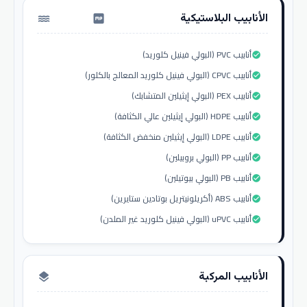
الأنابيب البلاستيكية
water_pump
أنابيب PVC (البولي فينيل كلوريد)
check_circle
أنابيب CPVC (البولي فينيل كلوريد المعالج بالكلور)
check_circle
أنابيب PEX (البولي إيثيلين المتشابك)
check_circle
أنابيب HDPE (البولي إيثيلين عالي الكثافة)
check_circle
أنابيب LDPE (البولي إيثيلين منخفض الكثافة)
check_circle
أنابيب PP (البولي بروبيلين)
check_circle
أنابيب PB (البولي بيوتيلين)
check_circle
أنابيب ABS (أكريلونيتريل بوتادين ستايرين)
check_circle
أنابيب uPVC (البولي فينيل كلوريد غير الملدن)
check_circle
الأنابيب المركبة
layers