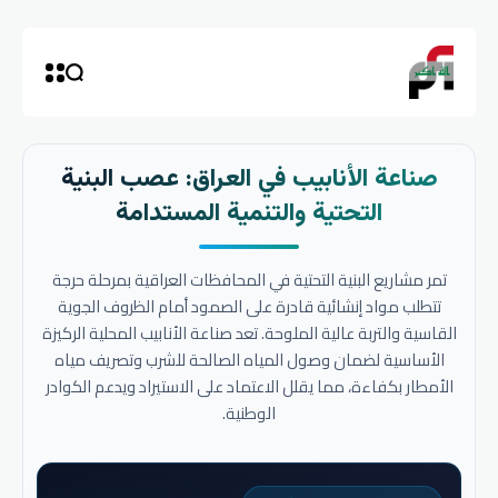
صناعة الأنابيب في العراق: عصب البنية
التحتية والتنمية المستدامة
تمر مشاريع البنية التحتية في المحافظات العراقية بمرحلة حرجة
تتطلب مواد إنشائية قادرة على الصمود أمام الظروف الجوية
القاسية والتربة عالية الملوحة. تعد صناعة الأنابيب المحلية الركيزة
الأساسية لضمان وصول المياه الصالحة للشرب وتصريف مياه
الأمطار بكفاءة، مما يقلل الاعتماد على الاستيراد ويدعم الكوادر
الوطنية.