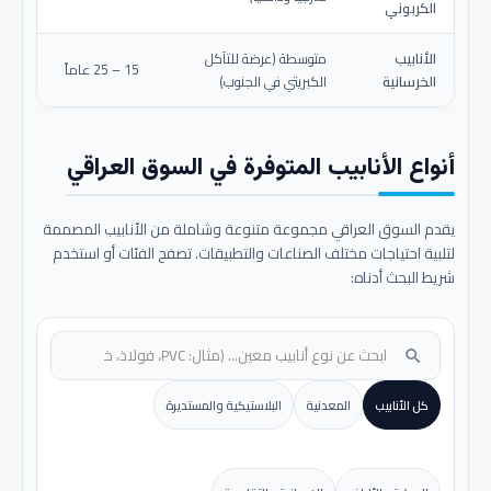
الكربوني
الأنابيب
متوسطة (عرضة للتآكل
15 – 25 عاماً
الخرسانية
الكبريتي في الجنوب)
أنواع الأنابيب المتوفرة في السوق العراقي
يقدم السوق العراقي مجموعة متنوعة وشاملة من الأنابيب المصممة
لتلبية احتياجات مختلف الصناعات والتطبيقات. تصفح الفئات أو استخدم
شريط البحث أدناه:
search
كل الأنابيب
المعدنية
البلاستيكية والمستديرة