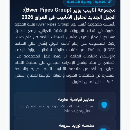
التغطية الوطنية الشاملة
engineering
مجموعة أنابيب بوير (Bwer Pipes Group)
:
الجيل الجديد لحلول الأنابيب في العراق 2026
تأسست مجموعة أنابيب بوير (Bwer Pipes Group) لتلبية الفجوة
الكبيرة في قطاع التجهيزات الإنشائية العراقي. ومع انطلاق
مشاريع الإعمار الكبرى وتأهيل الشبكات البلدية في عام 2026،
ركزت المجموعة على إنتاج أنابيب البولي إيثيلين عالي الكثافة
(HDPE) والـ PVC بمواصفات مطابقة لمتطلبات وزارة الإعمار
والإسكان والبلديات العامة. لا يقتصر عمل المجموعة على
التصنيع، بل يمتد ليشمل الإشراف الميداني على عمليات اللحام
الحراري والتأكد من ملاءمة الأنابيب للتربة الطينية والسبخة
المنتشرة في محافظات الجنوب والفرات الأوسط لضمان استقرار
الشبكات على المدى الطويل.
معايير قياسية صارمة
shield
منتجات خاضعة لاختبارات الجودة والضغط لضمان عمر
تشغيلي يتجاوز 50 عاماً.
سلسلة توريد سريعة