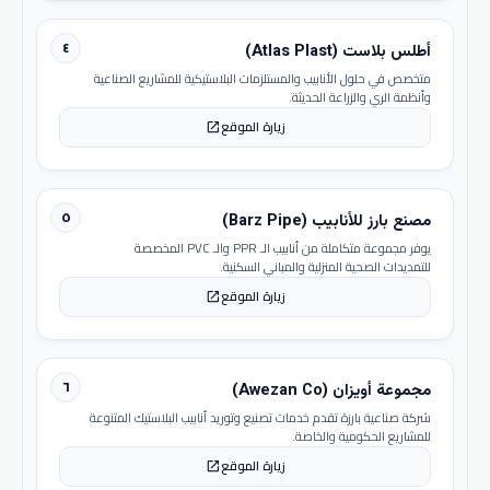
٤
أطلس بلاست (Atlas Plast)
متخصص في حلول الأنابيب والمستلزمات البلاستيكية للمشاريع الصناعية
وأنظمة الري والزراعة الحديثة.
زيارة الموقع
open_in_new
٥
مصنع بارز للأنابيب (Barz Pipe)
يوفر مجموعة متكاملة من أنابيب الـ PPR والـ PVC المخصصة
للتمديدات الصحية المنزلية والمباني السكنية.
زيارة الموقع
open_in_new
٦
مجموعة أويزان (Awezan Co)
شركة صناعية بارزة تقدم خدمات تصنيع وتوريد أنابيب البلاستيك المتنوعة
للمشاريع الحكومية والخاصة.
زيارة الموقع
open_in_new