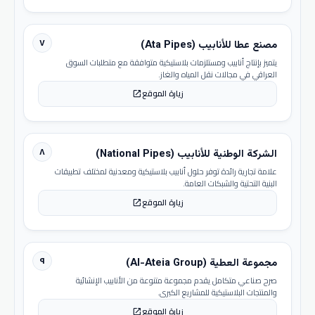
٧
مصنع عطا للأنابيب (Ata Pipes)
يتميز بإنتاج أنابيب ومستلزمات بلاستيكية متوافقة مع متطلبات السوق
العراقي في مجالات نقل المياه والغاز.
زيارة الموقع
open_in_new
٨
الشركة الوطنية للأنابيب (National Pipes)
علامة تجارية رائدة توفر حلول أنابيب بلاستيكية ومعدنية لمختلف تطبيقات
البنية التحتية والشبكات العامة.
زيارة الموقع
open_in_new
٩
مجموعة العطية (Al-Ateia Group)
صرح صناعي متكامل يقدم مجموعة متنوعة من الأنابيب الإنشائية
والمنتجات البلاستيكية للمشاريع الكبرى.
زيارة الموقع
open_in_new