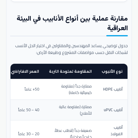
مقارنة عملية بين أنواع الأنابيب في البيئة
العراقية
جدول توضيحي يساعد المهندسين والمقاولين في اختيار الحل الأنسب
لشبكات النقل حسب مواصفات المشروع وطبيعة الأرض:
نوع الأنبوب
المقاومة لملوحة التربة
العمر الافتراضي المتو
ممتازة جداً (مقاومة
أنابيب HDPE
50+ عاماً
كيميائية كاملة)
ممتازة (مقاومة عالية
أنابيب uPVC
40 – 50 عاماً
للأملاح)
أنابيب
ضعيفة جداً (تتطلب عطلاً
الفولاذ
20 – 30 عاماً
خارجياً وداخلياً)