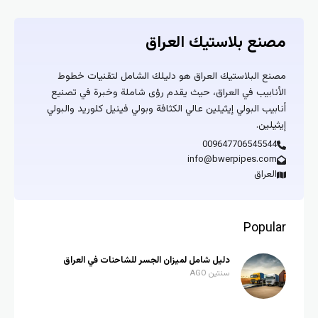
مصنع بلاستيك العراق
مصنع البلاستيك العراق هو دليلك الشامل لتقنيات خطوط
الأنابيب في العراق، حيث يقدم رؤى شاملة وخبرة في تصنيع
أنابيب البولي إيثيلين عالي الكثافة وبولي فينيل كلوريد والبولي
إيثيلين.
009647706545544
info@bwerpipes.com
العراق
Popular
دليل شامل لميزان الجسر للشاحنات في العراق
سنتين AGO