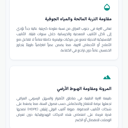
opacity
مقاومة التربة المالحة والمياه الجوفية
تعاني التربة في جنوب العراق من نسبة ملوحة كبريتية عالية جداً تؤدي
إلى تآكل الأنابيب المعدنية والخرسانية خلال سنوات قليلة. الأنابيب
البلاستيكية الحديثة تصنع من مركبات بوليمرية خاملة تماماً لا تتفاعل مع
الأملاح أو الأحماض التربية، مما يضمن عمراً افتراضياً طويلاً يتجاوز
الخمسين عاماً دون تراجع في الكفاءة.
terrain
المرونة ومقاومة الهبوط الأرضي
طبيعة التربة الطينية في مناطق الأهوار والسهل الرسوبي العراقي
تجعلها عرضة للانتفاخ والانكماش حسب فصول السنة، مما يضغط على
شبكات الأنابيب المدفونة. مرونة أنابيب البولي إيثيلين (HDPE) تمنحها
قدرة فريدة على امتصاص هذه الحركات الهيدروليكية دون تعرض
الوصلات للانفصال أو الكسر.