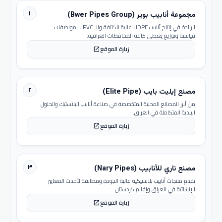
١
مجموعة أنابيب بوير (Bwer Pipes Group)
الرائدة في إنتاج أنابيب HDPE عالية الكثافة والـ uPVC بمواصفات
قياسية وتوزيع يغطي كافة المحافظات العراقية.
زيارة الموقع
open_in_new
٢
مصنع إيليت بايب (Elite Pipe)
من أبرز المصانع المحلية المتخصصة في صناعة أنابيب البلاستيك والحلول
البلدية المتكاملة في العراق.
زيارة الموقع
open_in_new
٣
مصنع ناري للأنابيب (Nary Pipes)
يقدم منتجات أنابيب بلاستيكية عالية الجودة ومطابقة لأحدث المعايير
الإنشائية في العراق وإقليم كردستان.
زيارة الموقع
open_in_new