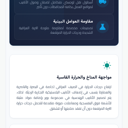
local_shipping
أسطول نقل لوجستي متكامل لضمان وصول الأنابيب
لمواقع العمل بكافة المحافظات دون تأخير.
مقاومة العوامل البيئية
science
تصميمات مخصصة لمقاومة ملوحة التربة العراقية
الشديدة ودرجات الحرارة المرتفعة.
wb_sunny
مواجهة المناخ والحرارة القاسية
ارتفاع درجات الحرارة في الصيف العراقي (خاصة في البصرة والناصرية
والعمارة) يتسبب في إضعاف الأنابيب البلاستيكية التجارية الرديئة. لذلك،
يتم تصميم الأنابيب الهندسية في مجموعة بوير بإضافة مواد مثبتة
للأشعة فوق البنفسجية ومعاملات مرونة متقدمة لتتحمل درجات حرارة
التربة المرتفعة دون أن تفقد صلابتها أو تتشقق.