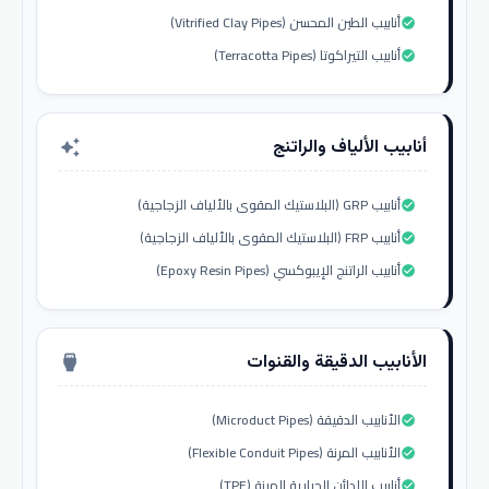
أنابيب الطين المحسن (Vitrified Clay Pipes)
check_circle
أنابيب التيراكوتا (Terracotta Pipes)
check_circle
أنابيب الألياف والراتنج
auto_awesome
أنابيب GRP (البلاستيك المقوى بالألياف الزجاجية)
check_circle
أنابيب FRP (البلاستيك المقوى بالألياف الزجاجية)
check_circle
أنابيب الراتنج الإيبوكسي (Epoxy Resin Pipes)
check_circle
الأنابيب الدقيقة والقنوات
settings_input_hdmi
الأنابيب الدقيقة (Microduct Pipes)
check_circle
الأنابيب المرنة (Flexible Conduit Pipes)
check_circle
أنابيب اللدائن الحرارية المرنة (TPE)
check_circle