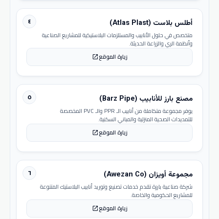
٤
أطلس بلاست (Atlas Plast)
متخصص في حلول الأنابيب والمستلزمات البلاستيكية للمشاريع الصناعية
وأنظمة الري والزراعة الحديثة.
زيارة الموقع
open_in_new
٥
مصنع بارز للأنابيب (Barz Pipe)
يوفر مجموعة متكاملة من أنابيب الـ PPR والـ PVC المخصصة
للتمديدات الصحية المنزلية والمباني السكنية.
زيارة الموقع
open_in_new
٦
مجموعة أويزان (Awezan Co)
شركة صناعية بارزة تقدم خدمات تصنيع وتوريد أنابيب البلاستيك المتنوعة
للمشاريع الحكومية والخاصة.
زيارة الموقع
open_in_new