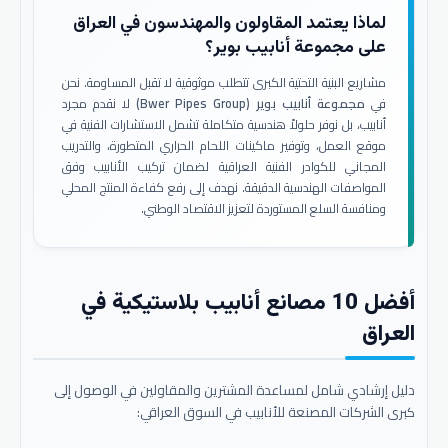
لماذا يعتمد المقاولون والمهندسون في العراق
على مجموعة أنابيب بوير؟
مشاريع البنية التحتية الكبرى تتطلب موثوقية لا تقبل المساومة. نحن
في
مجموعة أنابيب بوير (Bwer Pipes Group)
لا نقدم مجرد
أنابيب، بل نوفر حلولاً هندسية متكاملة تشمل الاستشارات الفنية في
موقع العمل، وتوفير ماكينات اللحام الحراري المتطورة، والتدريب
المجاني للكوادر الفنية العراقية لضمان تركيب الأنابيب وفق
المواصفات الهندسية الدقيقة. نهدف إلى رفع كفاءة المنتج المحلي
ومنافسة السلع المستوردة لتعزيز الاقتصاد الوطني.
أفضل 10 مصانع أنابيب بلاستيكية في
العراق
دليل إرشادي شامل لمساعدة المشترين والمقاولين في الوصول إلى
كبرى الشركات المصنعة للأنابيب في السوق العراقي: