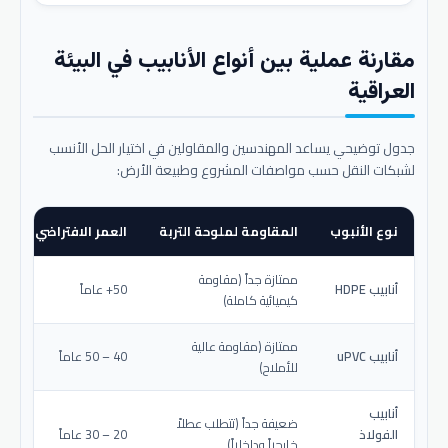
مقارنة عملية بين أنواع الأنابيب في البيئة
العراقية
جدول توضيحي يساعد المهندسين والمقاولين في اختيار الحل الأنسب
لشبكات النقل حسب مواصفات المشروع وطبيعة الأرض:
نوع الأنبوب
المقاومة لملوحة التربة
العمر الافتراضي المتو
ممتازة جداً (مقاومة
أنابيب HDPE
50+ عاماً
كيميائية كاملة)
ممتازة (مقاومة عالية
أنابيب uPVC
40 – 50 عاماً
للأملاح)
أنابيب
ضعيفة جداً (تتطلب عطلاً
الفولاذ
20 – 30 عاماً
خارجياً وداخلياً)