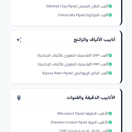
أنابيب الطين المحسن (Vitrified Clay Pipes)
check_circle
أنابيب التيراكوتا (Terracotta Pipes)
check_circle
أنابيب الألياف والراتنج
auto_awesome
أنابيب GRP (البلاستيك المقوى بالألياف الزجاجية)
check_circle
أنابيب FRP (البلاستيك المقوى بالألياف الزجاجية)
check_circle
أنابيب الراتنج الإيبوكسي (Epoxy Resin Pipes)
check_circle
الأنابيب الدقيقة والقنوات
settings_input_hdmi
الأنابيب الدقيقة (Microduct Pipes)
check_circle
الأنابيب المرنة (Flexible Conduit Pipes)
check_circle
أنابيب اللدائن الحرارية المرنة (TPE)
check_circle