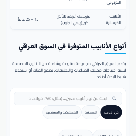
الكربوني
الأنابيب
متوسطة (عرضة للتآكل
15 – 25 عاماً
الخرسانية
الكبريتي في الجنوب)
أنواع الأنابيب المتوفرة في السوق العراقي
يقدم السوق العراقي مجموعة متنوعة وشاملة من الأنابيب المصممة
لتلبية احتياجات مختلف الصناعات والتطبيقات. تصفح الفئات أو استخدم
شريط البحث أدناه:
search
كل الأنابيب
المعدنية
البلاستيكية والمستديرة