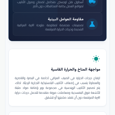
local_shipping
أسطول نقل لوجستي متكامل لضمان وصول الأنابيب
لمواقع العمل بكافة المحافظات دون تأخير.
مقاومة العوامل البيئية
science
تصميمات مخصصة لمقاومة ملوحة التربة العراقية
الشديدة ودرجات الحرارة المرتفعة.
wb_sunny
مواجهة المناخ والحرارة القاسية
ارتفاع درجات الحرارة في الصيف العراقي (خاصة في البصرة والناصرية
والعمارة) يتسبب في إضعاف الأنابيب البلاستيكية التجارية الرديئة. لذلك،
يتم تصميم الأنابيب الهندسية في مجموعة بوير بإضافة مواد مثبتة
للأشعة فوق البنفسجية ومعاملات مرونة متقدمة لتتحمل درجات حرارة
التربة المرتفعة دون أن تفقد صلابتها أو تتشقق.