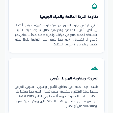
opacity
مقاومة التربة المالحة والمياه الجوفية
تعاني التربة في جنوب العراق من نسبة ملوحة كبريتية عالية جداً تؤدي
إلى تآكل الأنابيب المعدنية والخرسانية خلال سنوات قليلة. الأنابيب
البلاستيكية الحديثة تصنع من مركبات بوليمرية خاملة تماماً لا تتفاعل مع
الأملاح أو الأحماض التربية، مما يضمن عمراً افتراضياً طويلاً يتجاوز
الخمسين عاماً دون تراجع في الكفاءة.
terrain
المرونة ومقاومة الهبوط الأرضي
طبيعة التربة الطينية في مناطق الأهوار والسهل الرسوبي العراقي
تجعلها عرضة للانتفاخ والانكماش حسب فصول السنة، مما يضغط على
شبكات الأنابيب المدفونة. مرونة أنابيب البولي إيثيلين (HDPE) تمنحها
قدرة فريدة على امتصاص هذه الحركات الهيدروليكية دون تعرض
الوصلات للانفصال أو الكسر.