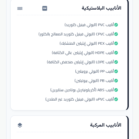
الأنابيب البلاستيكية
water_pump
أنابيب PVC (البولي فينيل كلوريد)
check_circle
أنابيب CPVC (البولي فينيل كلوريد المعالج بالكلور)
check_circle
أنابيب PEX (البولي إيثيلين المتشابك)
check_circle
أنابيب HDPE (البولي إيثيلين عالي الكثافة)
check_circle
أنابيب LDPE (البولي إيثيلين منخفض الكثافة)
check_circle
أنابيب PP (البولي بروبيلين)
check_circle
أنابيب PB (البولي بيوتيلين)
check_circle
أنابيب ABS (أكريلونيتريل بوتادين ستايرين)
check_circle
أنابيب uPVC (البولي فينيل كلوريد غير الملدن)
check_circle
الأنابيب المركبة
layers