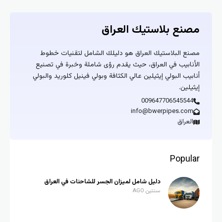
مصنع بلاستيك العراق
مصنع البلاستيك العراق هو دليلك الشامل لتقنيات خطوط
الأنابيب في العراق، حيث يقدم رؤى شاملة وخبرة في تصنيع
أنابيب البولي إيثيلين عالي الكثافة وبولي فينيل كلوريد والبولي
إيثيلين.
009647706545544
info@bwerpipes.com
العراق
Popular
دليل شامل لميزان الجسر للشاحنات في العراق
سنتين AGO