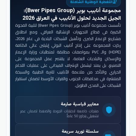
التغطية الوطنية الشاملة
engineering
مجموعة أنابيب بوير (Bwer Pipes Group)
:
الجيل الجديد لحلول الأنابيب في العراق 2026
تأسست مجموعة أنابيب بوير (Bwer Pipes Group) لتلبية الفجوة
الكبيرة في قطاع التجهيزات الإنشائية العراقي. ومع انطلاق
مشاريع الإعمار الكبرى وتأهيل الشبكات البلدية في عام 2026،
ركزت المجموعة على إنتاج أنابيب البولي إيثيلين عالي الكثافة
(HDPE) والـ PVC بمواصفات مطابقة لمتطلبات وزارة الإعمار
والإسكان والبلديات العامة. لا يقتصر عمل المجموعة على
التصنيع، بل يمتد ليشمل الإشراف الميداني على عمليات اللحام
الحراري والتأكد من ملاءمة الأنابيب للتربة الطينية والسبخة
المنتشرة في محافظات الجنوب والفرات الأوسط لضمان استقرار
الشبكات على المدى الطويل.
معايير قياسية صارمة
shield
منتجات خاضعة لاختبارات الجودة والضغط لضمان عمر
تشغيلي يتجاوز 50 عاماً.
سلسلة توريد سريعة