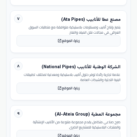
٧
مصنع عطا للأنابيب (Ata Pipes)
يتميز بإنتاج أنابيب ومستلزمات بلاستيكية متوافقة مع متطلبات السوق
العراقي في مجالات نقل المياه والغاز.
زيارة الموقع
open_in_new
٨
الشركة الوطنية للأنابيب (National Pipes)
علامة تجارية رائدة توفر حلول أنابيب بلاستيكية ومعدنية لمختلف تطبيقات
البنية التحتية والشبكات العامة.
زيارة الموقع
open_in_new
٩
مجموعة العطية (Al-Ateia Group)
صرح صناعي متكامل يقدم مجموعة متنوعة من الأنابيب الإنشائية
والمنتجات البلاستيكية للمشاريع الكبرى.
زيارة الموقع
open_in_new