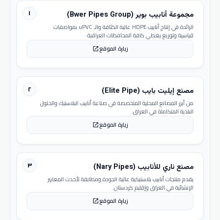
١
مجموعة أنابيب بوير (Bwer Pipes Group)
الرائدة في إنتاج أنابيب HDPE عالية الكثافة والـ uPVC بمواصفات
قياسية وتوزيع يغطي كافة المحافظات العراقية.
زيارة الموقع
open_in_new
٢
مصنع إيليت بايب (Elite Pipe)
من أبرز المصانع المحلية المتخصصة في صناعة أنابيب البلاستيك والحلول
البلدية المتكاملة في العراق.
زيارة الموقع
open_in_new
٣
مصنع ناري للأنابيب (Nary Pipes)
يقدم منتجات أنابيب بلاستيكية عالية الجودة ومطابقة لأحدث المعايير
الإنشائية في العراق وإقليم كردستان.
زيارة الموقع
open_in_new