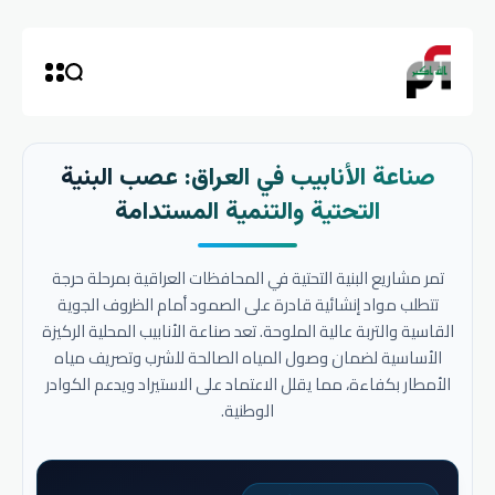
صناعة الأنابيب في العراق: عصب البنية
التحتية والتنمية المستدامة
تمر مشاريع البنية التحتية في المحافظات العراقية بمرحلة حرجة
تتطلب مواد إنشائية قادرة على الصمود أمام الظروف الجوية
القاسية والتربة عالية الملوحة. تعد صناعة الأنابيب المحلية الركيزة
الأساسية لضمان وصول المياه الصالحة للشرب وتصريف مياه
الأمطار بكفاءة، مما يقلل الاعتماد على الاستيراد ويدعم الكوادر
الوطنية.