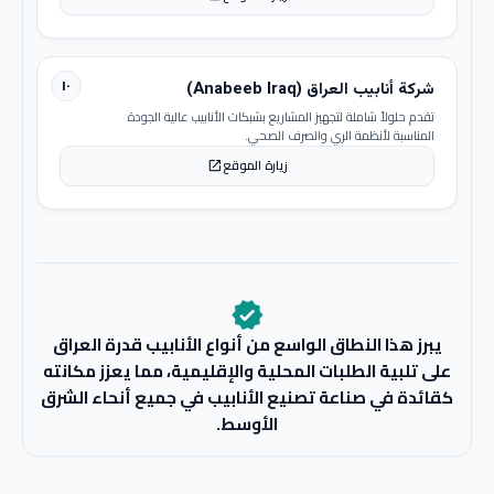
١٠
شركة أنابيب العراق (Anabeeb Iraq)
تقدم حلولاً شاملة لتجهيز المشاريع بشبكات الأنابيب عالية الجودة
المناسبة لأنظمة الري والصرف الصحي.
زيارة الموقع
open_in_new
verified
يبرز هذا النطاق الواسع من أنواع الأنابيب قدرة العراق
على تلبية الطلبات المحلية والإقليمية، مما يعزز مكانته
كقائدة في صناعة تصنيع الأنابيب في جميع أنحاء الشرق
الأوسط.