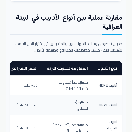
مقارنة عملية بين أنواع الأنابيب في البيئة
العراقية
جدول توضيحي يساعد المهندسين والمقاولين في اختيار الحل الأنسب
لشبكات النقل حسب مواصفات المشروع وطبيعة الأرض:
نوع الأنبوب
المقاومة لملوحة التربة
العمر الافتراضي المتو
ممتازة جداً (مقاومة
أنابيب HDPE
50+ عاماً
كيميائية كاملة)
ممتازة (مقاومة عالية
أنابيب uPVC
40 – 50 عاماً
للأملاح)
أنابيب
ضعيفة جداً (تتطلب عطلاً
الفولاذ
20 – 30 عاماً
خارجياً وداخلياً)