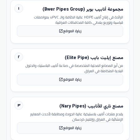
١
مجموعة أنابيب بوير (Bwer Pipes Group)
الرائدة في إنتاج أنابيب HDPE عالية الكثافة والـ uPVC بمواصفات
قياسية وتوزيع يغطي كافة المحافظات العراقية.
زيارة الموقع
open_in_new
٢
مصنع إيليت بايب (Elite Pipe)
من أبرز المصانع المحلية المتخصصة في صناعة أنابيب البلاستيك والحلول
البلدية المتكاملة في العراق.
زيارة الموقع
open_in_new
٣
مصنع ناري للأنابيب (Nary Pipes)
يقدم منتجات أنابيب بلاستيكية عالية الجودة ومطابقة لأحدث المعايير
الإنشائية في العراق وإقليم كردستان.
زيارة الموقع
open_in_new