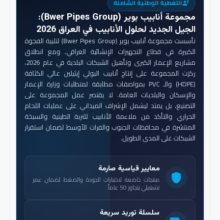
التغطية الوطنية الشاملة
engineering
مجموعة أنابيب بوير (Bwer Pipes Group)
:
الجيل الجديد لحلول الأنابيب في العراق 2026
تأسست مجموعة أنابيب بوير (Bwer Pipes Group) لتلبية الفجوة
الكبيرة في قطاع التجهيزات الإنشائية العراقي. ومع انطلاق
مشاريع الإعمار الكبرى وتأهيل الشبكات البلدية في عام 2026،
ركزت المجموعة على إنتاج أنابيب البولي إيثيلين عالي الكثافة
(HDPE) والـ PVC بمواصفات مطابقة لمتطلبات وزارة الإعمار
والإسكان والبلديات العامة. لا يقتصر عمل المجموعة على
التصنيع، بل يمتد ليشمل الإشراف الميداني على عمليات اللحام
الحراري والتأكد من ملاءمة الأنابيب للتربة الطينية والسبخة
المنتشرة في محافظات الجنوب والفرات الأوسط لضمان استقرار
الشبكات على المدى الطويل.
معايير قياسية صارمة
shield
منتجات خاضعة لاختبارات الجودة والضغط لضمان عمر
تشغيلي يتجاوز 50 عاماً.
سلسلة توريد سريعة