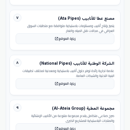
٧
مصنع عطا للأنابيب (Ata Pipes)
يتميز بإنتاج أنابيب ومستلزمات بلاستيكية متوافقة مع متطلبات السوق
العراقي في مجالات نقل المياه والغاز.
زيارة الموقع
open_in_new
٨
الشركة الوطنية للأنابيب (National Pipes)
علامة تجارية رائدة توفر حلول أنابيب بلاستيكية ومعدنية لمختلف تطبيقات
البنية التحتية والشبكات العامة.
زيارة الموقع
open_in_new
٩
مجموعة العطية (Al-Ateia Group)
صرح صناعي متكامل يقدم مجموعة متنوعة من الأنابيب الإنشائية
والمنتجات البلاستيكية للمشاريع الكبرى.
زيارة الموقع
open_in_new