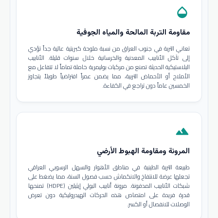
opacity
مقاومة التربة المالحة والمياه الجوفية
تعاني التربة في جنوب العراق من نسبة ملوحة كبريتية عالية جداً تؤدي
إلى تآكل الأنابيب المعدنية والخرسانية خلال سنوات قليلة. الأنابيب
البلاستيكية الحديثة تصنع من مركبات بوليمرية خاملة تماماً لا تتفاعل مع
الأملاح أو الأحماض التربية، مما يضمن عمراً افتراضياً طويلاً يتجاوز
الخمسين عاماً دون تراجع في الكفاءة.
terrain
المرونة ومقاومة الهبوط الأرضي
طبيعة التربة الطينية في مناطق الأهوار والسهل الرسوبي العراقي
تجعلها عرضة للانتفاخ والانكماش حسب فصول السنة، مما يضغط على
شبكات الأنابيب المدفونة. مرونة أنابيب البولي إيثيلين (HDPE) تمنحها
قدرة فريدة على امتصاص هذه الحركات الهيدروليكية دون تعرض
الوصلات للانفصال أو الكسر.