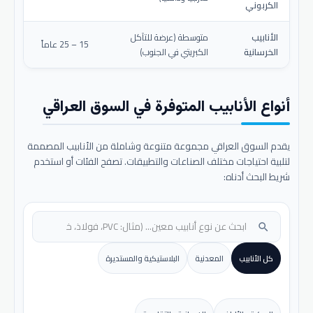
الكربوني
الأنابيب
متوسطة (عرضة للتآكل
15 – 25 عاماً
الخرسانية
الكبريتي في الجنوب)
أنواع الأنابيب المتوفرة في السوق العراقي
يقدم السوق العراقي مجموعة متنوعة وشاملة من الأنابيب المصممة
لتلبية احتياجات مختلف الصناعات والتطبيقات. تصفح الفئات أو استخدم
شريط البحث أدناه:
search
كل الأنابيب
المعدنية
البلاستيكية والمستديرة