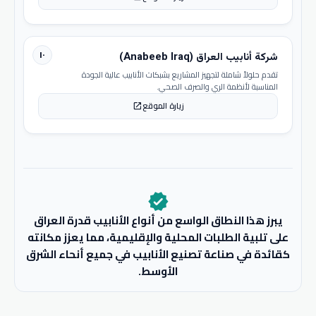
١٠
شركة أنابيب العراق (Anabeeb Iraq)
تقدم حلولاً شاملة لتجهيز المشاريع بشبكات الأنابيب عالية الجودة
المناسبة لأنظمة الري والصرف الصحي.
زيارة الموقع
open_in_new
verified
يبرز هذا النطاق الواسع من أنواع الأنابيب قدرة العراق
على تلبية الطلبات المحلية والإقليمية، مما يعزز مكانته
كقائدة في صناعة تصنيع الأنابيب في جميع أنحاء الشرق
الأوسط.