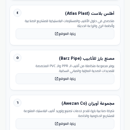
٤
أطلس بلاست (Atlas Plast)
متخصص في حلول الأنابيب والمستلزمات البلاستيكية للمشاريع الصناعية
وأنظمة الري والزراعة الحديثة.
زيارة الموقع
open_in_new
٥
مصنع بارز للأنابيب (Barz Pipe)
يوفر مجموعة متكاملة من أنابيب الـ PPR والـ PVC المخصصة
للتمديدات الصحية المنزلية والمباني السكنية.
زيارة الموقع
open_in_new
٦
مجموعة أويزان (Awezan Co)
شركة صناعية بارزة تقدم خدمات تصنيع وتوريد أنابيب البلاستيك المتنوعة
للمشاريع الحكومية والخاصة.
زيارة الموقع
open_in_new