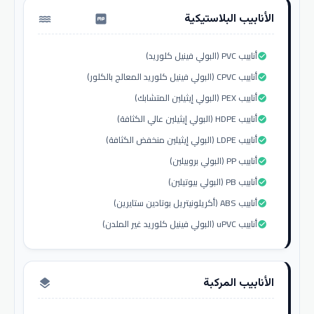
الأنابيب البلاستيكية
water_pump
أنابيب PVC (البولي فينيل كلوريد)
check_circle
أنابيب CPVC (البولي فينيل كلوريد المعالج بالكلور)
check_circle
أنابيب PEX (البولي إيثيلين المتشابك)
check_circle
أنابيب HDPE (البولي إيثيلين عالي الكثافة)
check_circle
أنابيب LDPE (البولي إيثيلين منخفض الكثافة)
check_circle
أنابيب PP (البولي بروبيلين)
check_circle
أنابيب PB (البولي بيوتيلين)
check_circle
أنابيب ABS (أكريلونيتريل بوتادين ستايرين)
check_circle
أنابيب uPVC (البولي فينيل كلوريد غير الملدن)
check_circle
الأنابيب المركبة
layers