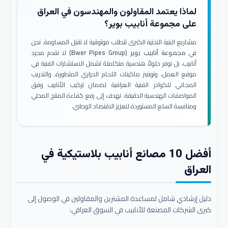
لماذا يعتمد المقاولون والمهندسون في العراق
على مجموعة أنابيب بوير؟
مشاريع البنية التحتية الكبرى تتطلب موثوقية لا تقبل المساومة. نحن
في
مجموعة أنابيب بوير (Bwer Pipes Group)
لا نقدم مجرد
أنابيب، بل نوفر حلولاً هندسية متكاملة تشمل الاستشارات الفنية في
موقع العمل، وتوفير ماكينات اللحام الحراري المتطورة، والتدريب
المجاني للكوادر الفنية العراقية لضمان تركيب الأنابيب وفق
المواصفات الهندسية الدقيقة. نهدف إلى رفع كفاءة المنتج المحلي
ومنافسة السلع المستوردة لتعزيز الاقتصاد الوطني.
أفضل 10 مصانع أنابيب بلاستيكية في
العراق
دليل إرشادي شامل لمساعدة المشترين والمقاولين في الوصول إلى
كبرى الشركات المصنعة للأنابيب في السوق العراقي: