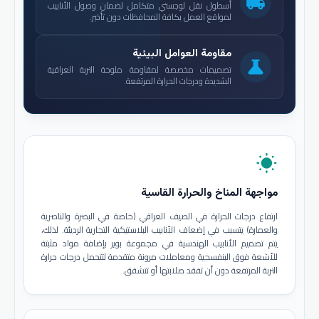
local_shipping
أسطول نقل لوجستي متكامل لضمان وصول الأنابيب
لمواقع العمل بكافة المحافظات دون تأخير.
مقاومة العوامل البيئية
science
تصميمات مخصصة لمقاومة ملوحة التربة العراقية
الشديدة ودرجات الحرارة المرتفعة.
wb_sunny
مواجهة المناخ والحرارة القاسية
ارتفاع درجات الحرارة في الصيف العراقي (خاصة في البصرة والناصرية
والعمارة) يتسبب في إضعاف الأنابيب البلاستيكية التجارية الرديئة. لذلك،
يتم تصميم الأنابيب الهندسية في مجموعة بوير بإضافة مواد مثبتة
للأشعة فوق البنفسجية ومعاملات مرونة متقدمة لتتحمل درجات حرارة
التربة المرتفعة دون أن تفقد صلابتها أو تتشقق.