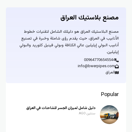
مصنع بلاستيك العراق
مصنع البلاستيك العراق هو دليلك الشامل لتقنيات خطوط
الأنابيب في العراق، حيث يقدم رؤى شاملة وخبرة في تصنيع
أنابيب البولي إيثيلين عالي الكثافة وبولي فينيل كلوريد والبولي
إيثيلين.
009647706545544
info@bwerpipes.com
العراق
Popular
دليل شامل لميزان الجسر للشاحنات في العراق
سنتين AGO