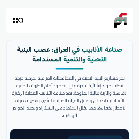
صناعة الأنابيب في العراق: عصب البنية
التحتية والتنمية المستدامة
تمر مشاريع البنية التحتية في المحافظات العراقية بمرحلة حرجة
تتطلب مواد إنشائية قادرة على الصمود أمام الظروف الجوية
القاسية والتربة عالية الملوحة. تعد صناعة الأنابيب المحلية الركيزة
الأساسية لضمان وصول المياه الصالحة للشرب وتصريف مياه
الأمطار بكفاءة، مما يقلل الاعتماد على الاستيراد ويدعم الكوادر
الوطنية.