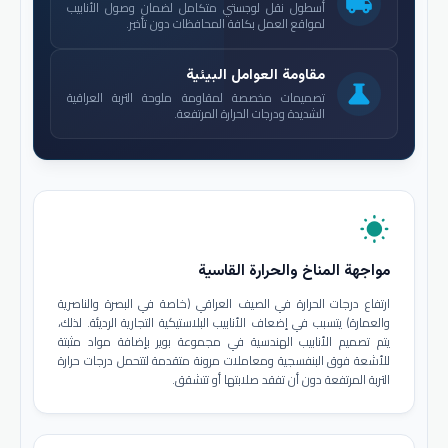
local_shipping
أسطول نقل لوجستي متكامل لضمان وصول الأنابيب
لمواقع العمل بكافة المحافظات دون تأخير.
مقاومة العوامل البيئية
science
تصميمات مخصصة لمقاومة ملوحة التربة العراقية
الشديدة ودرجات الحرارة المرتفعة.
wb_sunny
مواجهة المناخ والحرارة القاسية
ارتفاع درجات الحرارة في الصيف العراقي (خاصة في البصرة والناصرية
والعمارة) يتسبب في إضعاف الأنابيب البلاستيكية التجارية الرديئة. لذلك،
يتم تصميم الأنابيب الهندسية في مجموعة بوير بإضافة مواد مثبتة
للأشعة فوق البنفسجية ومعاملات مرونة متقدمة لتتحمل درجات حرارة
التربة المرتفعة دون أن تفقد صلابتها أو تتشقق.