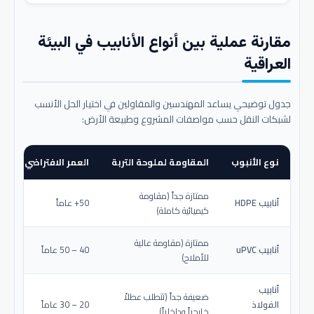
مقارنة عملية بين أنواع الأنابيب في البيئة
العراقية
جدول توضيحي يساعد المهندسين والمقاولين في اختيار الحل الأنسب
لشبكات النقل حسب مواصفات المشروع وطبيعة الأرض:
نوع الأنبوب
المقاومة لملوحة التربة
العمر الافتراضي المتو
ممتازة جداً (مقاومة
أنابيب HDPE
50+ عاماً
كيميائية كاملة)
ممتازة (مقاومة عالية
أنابيب uPVC
40 – 50 عاماً
للأملاح)
أنابيب
ضعيفة جداً (تتطلب عطلاً
الفولاذ
20 – 30 عاماً
خارجياً وداخلياً)