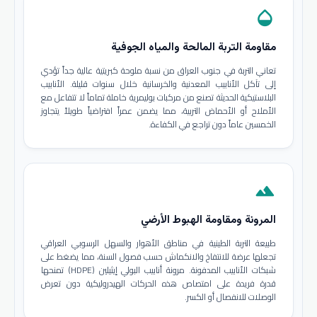
opacity
مقاومة التربة المالحة والمياه الجوفية
تعاني التربة في جنوب العراق من نسبة ملوحة كبريتية عالية جداً تؤدي
إلى تآكل الأنابيب المعدنية والخرسانية خلال سنوات قليلة. الأنابيب
البلاستيكية الحديثة تصنع من مركبات بوليمرية خاملة تماماً لا تتفاعل مع
الأملاح أو الأحماض التربية، مما يضمن عمراً افتراضياً طويلاً يتجاوز
الخمسين عاماً دون تراجع في الكفاءة.
terrain
المرونة ومقاومة الهبوط الأرضي
طبيعة التربة الطينية في مناطق الأهوار والسهل الرسوبي العراقي
تجعلها عرضة للانتفاخ والانكماش حسب فصول السنة، مما يضغط على
شبكات الأنابيب المدفونة. مرونة أنابيب البولي إيثيلين (HDPE) تمنحها
قدرة فريدة على امتصاص هذه الحركات الهيدروليكية دون تعرض
الوصلات للانفصال أو الكسر.