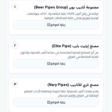
١
مجموعة أنابيب بوير (Bwer Pipes Group)
الرائدة في إنتاج أنابيب HDPE عالية الكثافة والـ uPVC بمواصفات
قياسية وتوزيع يغطي كافة المحافظات العراقية.
زيارة الموقع
open_in_new
٢
مصنع إيليت بايب (Elite Pipe)
من أبرز المصانع المحلية المتخصصة في صناعة أنابيب البلاستيك والحلول
البلدية المتكاملة في العراق.
زيارة الموقع
open_in_new
٣
مصنع ناري للأنابيب (Nary Pipes)
يقدم منتجات أنابيب بلاستيكية عالية الجودة ومطابقة لأحدث المعايير
الإنشائية في العراق وإقليم كردستان.
زيارة الموقع
open_in_new