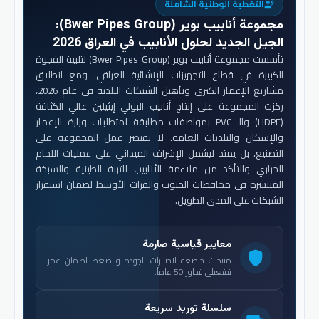
التغطية الوطنية الشاملة
engineering
مجموعة أنابيب بوير (Bwer Pipes Group)
:
الجيل الجديد لحلول الأنابيب في العراق 2026
تأسست مجموعة أنابيب بوير (Bwer Pipes Group) لتلبية الفجوة
الكبيرة في قطاع التجهيزات الإنشائية العراقي. ومع انطلاق
مشاريع الإعمار الكبرى وتأهيل الشبكات البلدية في عام 2026،
ركزت المجموعة على إنتاج أنابيب البولي إيثيلين عالي الكثافة
(HDPE) والـ PVC بمواصفات مطابقة لمتطلبات وزارة الإعمار
والإسكان والبلديات العامة. لا يقتصر عمل المجموعة على
التصنيع، بل يمتد ليشمل الإشراف الميداني على عمليات اللحام
الحراري والتأكد من ملاءمة الأنابيب للتربة الطينية والسبخة
المنتشرة في محافظات الجنوب والفرات الأوسط لضمان استقرار
الشبكات على المدى الطويل.
معايير قياسية صارمة
shield
منتجات خاضعة لاختبارات الجودة والضغط لضمان عمر
تشغيلي يتجاوز 50 عاماً.
سلسلة توريد سريعة