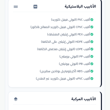
الأنابيب البلاستيكية
water_pump
أنابيب PVC (البولي فينيل كلوريد)
check_circle
أنابيب CPVC (البولي فينيل كلوريد المعالج بالكلور)
check_circle
أنابيب PEX (البولي إيثيلين المتشابك)
check_circle
أنابيب HDPE (البولي إيثيلين عالي الكثافة)
check_circle
أنابيب LDPE (البولي إيثيلين منخفض الكثافة)
check_circle
أنابيب PP (البولي بروبيلين)
check_circle
أنابيب PB (البولي بيوتيلين)
check_circle
أنابيب ABS (أكريلونيتريل بوتادين ستايرين)
check_circle
أنابيب uPVC (البولي فينيل كلوريد غير الملدن)
check_circle
الأنابيب المركبة
layers