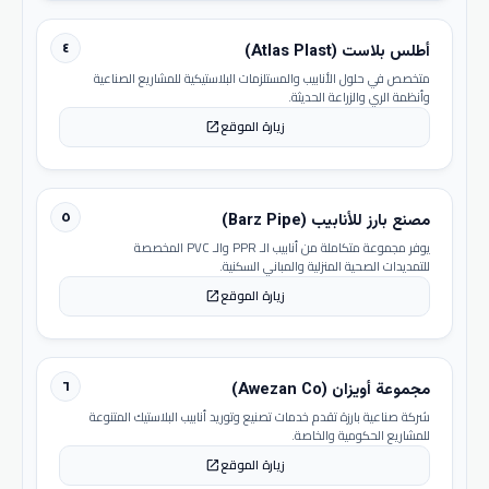
٤
أطلس بلاست (Atlas Plast)
متخصص في حلول الأنابيب والمستلزمات البلاستيكية للمشاريع الصناعية
وأنظمة الري والزراعة الحديثة.
زيارة الموقع
open_in_new
٥
مصنع بارز للأنابيب (Barz Pipe)
يوفر مجموعة متكاملة من أنابيب الـ PPR والـ PVC المخصصة
للتمديدات الصحية المنزلية والمباني السكنية.
زيارة الموقع
open_in_new
٦
مجموعة أويزان (Awezan Co)
شركة صناعية بارزة تقدم خدمات تصنيع وتوريد أنابيب البلاستيك المتنوعة
للمشاريع الحكومية والخاصة.
زيارة الموقع
open_in_new