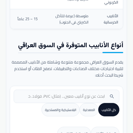
الكربوني
الأنابيب
متوسطة (عرضة للتآكل
15 – 25 عاماً
الخرسانية
الكبريتي في الجنوب)
أنواع الأنابيب المتوفرة في السوق العراقي
يقدم السوق العراقي مجموعة متنوعة وشاملة من الأنابيب المصممة
لتلبية احتياجات مختلف الصناعات والتطبيقات. تصفح الفئات أو استخدم
شريط البحث أدناه:
search
كل الأنابيب
المعدنية
البلاستيكية والمستديرة