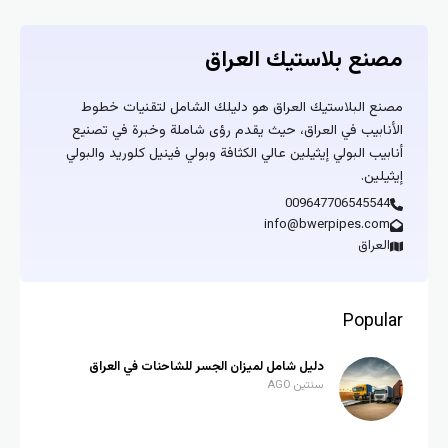
مصنع بلاستيك العراق
مصنع البلاستيك العراق هو دليلك الشامل لتقنيات خطوط
الأنابيب في العراق، حيث يقدم رؤى شاملة وخبرة في تصنيع
أنابيب البولي إيثيلين عالي الكثافة وبولي فينيل كلوريد والبولي
إيثيلين.
009647706545544
info@bwerpipes.com
العراق
Popular
دليل شامل لميزان الجسر للشاحنات في العراق
سنتين AGO