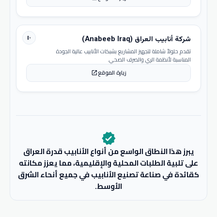
١٠
شركة أنابيب العراق (Anabeeb Iraq)
تقدم حلولاً شاملة لتجهيز المشاريع بشبكات الأنابيب عالية الجودة
المناسبة لأنظمة الري والصرف الصحي.
زيارة الموقع
open_in_new
verified
يبرز هذا النطاق الواسع من أنواع الأنابيب قدرة العراق
على تلبية الطلبات المحلية والإقليمية، مما يعزز مكانته
كقائدة في صناعة تصنيع الأنابيب في جميع أنحاء الشرق
الأوسط.