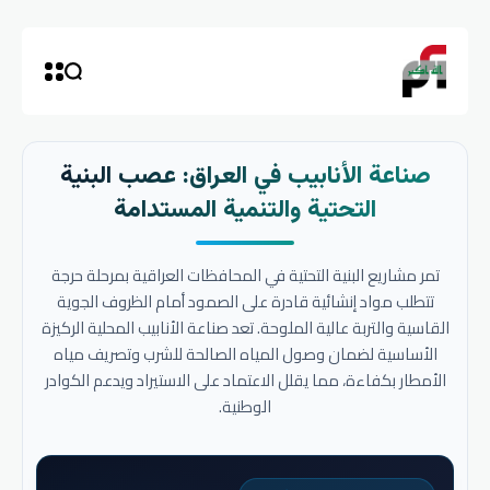
صناعة الأنابيب في العراق: عصب البنية
التحتية والتنمية المستدامة
تمر مشاريع البنية التحتية في المحافظات العراقية بمرحلة حرجة
تتطلب مواد إنشائية قادرة على الصمود أمام الظروف الجوية
القاسية والتربة عالية الملوحة. تعد صناعة الأنابيب المحلية الركيزة
الأساسية لضمان وصول المياه الصالحة للشرب وتصريف مياه
الأمطار بكفاءة، مما يقلل الاعتماد على الاستيراد ويدعم الكوادر
الوطنية.