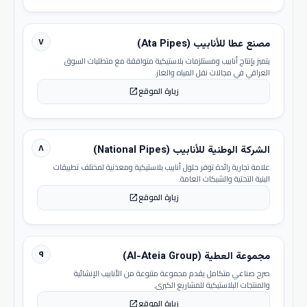
٧
مصنع عطا للأنابيب (Ata Pipes)
يتميز بإنتاج أنابيب ومستلزمات بلاستيكية متوافقة مع متطلبات السوق
العراقي في مجالات نقل المياه والغاز.
زيارة الموقع
open_in_new
٨
الشركة الوطنية للأنابيب (National Pipes)
علامة تجارية رائدة توفر حلول أنابيب بلاستيكية ومعدنية لمختلف تطبيقات
البنية التحتية والشبكات العامة.
زيارة الموقع
open_in_new
٩
مجموعة العطية (Al-Ateia Group)
صرح صناعي متكامل يقدم مجموعة متنوعة من الأنابيب الإنشائية
والمنتجات البلاستيكية للمشاريع الكبرى.
زيارة الموقع
open_in_new