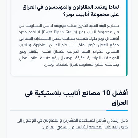
لماذا يعتمد المقاولون والمهندسون في العراق
على مجموعة أنابيب بوير؟
مشاريع البنية التحتية الكبرى تتطلب موثوقية لا تقبل المساومة. نحن
في
مجموعة أنابيب بوير (Bwer Pipes Group)
لا نقدم مجرد
أنابيب، بل نوفر حلولاً هندسية متكاملة تشمل الاستشارات الفنية في
موقع العمل، وتوفير ماكينات اللحام الحراري المتطورة، والتدريب
المجاني للكوادر الفنية العراقية لضمان تركيب الأنابيب وفق
المواصفات الهندسية الدقيقة. نهدف إلى رفع كفاءة المنتج المحلي
ومنافسة السلع المستوردة لتعزيز الاقتصاد الوطني.
أفضل 10 مصانع أنابيب بلاستيكية في
العراق
دليل إرشادي شامل لمساعدة المشترين والمقاولين في الوصول إلى
كبرى الشركات المصنعة للأنابيب في السوق العراقي: