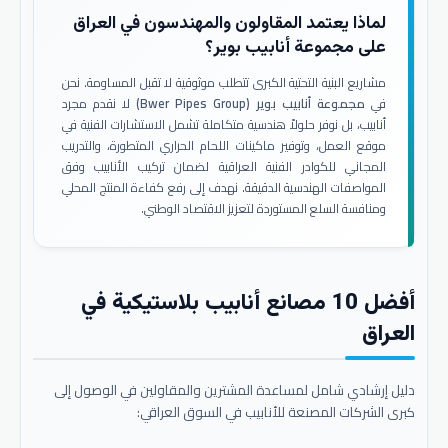
لماذا يعتمد المقاولون والمهندسون في العراق
على مجموعة أنابيب بوير؟
مشاريع البنية التحتية الكبرى تتطلب موثوقية لا تقبل المساومة. نحن
في
مجموعة أنابيب بوير (Bwer Pipes Group)
لا نقدم مجرد
أنابيب، بل نوفر حلولاً هندسية متكاملة تشمل الاستشارات الفنية في
موقع العمل، وتوفير ماكينات اللحام الحراري المتطورة، والتدريب
المجاني للكوادر الفنية العراقية لضمان تركيب الأنابيب وفق
المواصفات الهندسية الدقيقة. نهدف إلى رفع كفاءة المنتج المحلي
ومنافسة السلع المستوردة لتعزيز الاقتصاد الوطني.
أفضل 10 مصانع أنابيب بلاستيكية في
العراق
دليل إرشادي شامل لمساعدة المشترين والمقاولين في الوصول إلى
كبرى الشركات المصنعة للأنابيب في السوق العراقي: