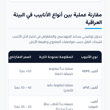
مقارنة عملية بين أنواع الأنابيب في البيئة
العراقية
جدول توضيحي يساعد المهندسين والمقاولين في اختيار الحل الأنسب
لشبكات النقل حسب مواصفات المشروع وطبيعة الأرض:
نوع الأنبوب
المقاومة لملوحة التربة
العمر الافتراضي المتو
ممتازة جداً (مقاومة
أنابيب HDPE
50+ عاماً
كيميائية كاملة)
ممتازة (مقاومة عالية
أنابيب uPVC
40 – 50 عاماً
للأملاح)
أنابيب
ضعيفة جداً (تتطلب عطلاً
الفولاذ
20 – 30 عاماً
خارجياً وداخلياً)