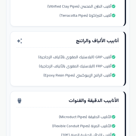
أنابيب الطين المحسن (Vitrified Clay Pipes)
check_circle
أنابيب التيراكوتا (Terracotta Pipes)
check_circle
أنابيب الألياف والراتنج
auto_awesome
أنابيب GRP (البلاستيك المقوى بالألياف الزجاجية)
check_circle
أنابيب FRP (البلاستيك المقوى بالألياف الزجاجية)
check_circle
أنابيب الراتنج الإيبوكسي (Epoxy Resin Pipes)
check_circle
الأنابيب الدقيقة والقنوات
settings_input_hdmi
الأنابيب الدقيقة (Microduct Pipes)
check_circle
الأنابيب المرنة (Flexible Conduit Pipes)
check_circle
أنابيب اللدائن الحرارية المرنة (TPE)
check_circle