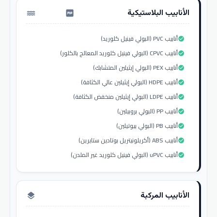
الأنابيب البلاستيكية
water_pump
أنابيب PVC (البولي فينيل كلوريد)
check_circle
أنابيب CPVC (البولي فينيل كلوريد المعالج بالكلور)
check_circle
أنابيب PEX (البولي إيثيلين المتشابك)
check_circle
أنابيب HDPE (البولي إيثيلين عالي الكثافة)
check_circle
أنابيب LDPE (البولي إيثيلين منخفض الكثافة)
check_circle
أنابيب PP (البولي بروبيلين)
check_circle
أنابيب PB (البولي بيوتيلين)
check_circle
أنابيب ABS (أكريلونيتريل بوتادين ستايرين)
check_circle
أنابيب uPVC (البولي فينيل كلوريد غير الملدن)
check_circle
الأنابيب المركبة
layers