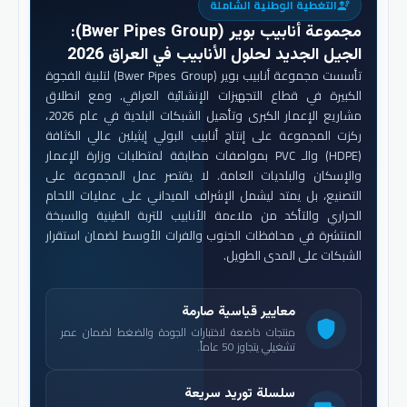
التغطية الوطنية الشاملة
engineering
مجموعة أنابيب بوير (Bwer Pipes Group)
:
الجيل الجديد لحلول الأنابيب في العراق 2026
تأسست مجموعة أنابيب بوير (Bwer Pipes Group) لتلبية الفجوة
الكبيرة في قطاع التجهيزات الإنشائية العراقي. ومع انطلاق
مشاريع الإعمار الكبرى وتأهيل الشبكات البلدية في عام 2026،
ركزت المجموعة على إنتاج أنابيب البولي إيثيلين عالي الكثافة
(HDPE) والـ PVC بمواصفات مطابقة لمتطلبات وزارة الإعمار
والإسكان والبلديات العامة. لا يقتصر عمل المجموعة على
التصنيع، بل يمتد ليشمل الإشراف الميداني على عمليات اللحام
الحراري والتأكد من ملاءمة الأنابيب للتربة الطينية والسبخة
المنتشرة في محافظات الجنوب والفرات الأوسط لضمان استقرار
الشبكات على المدى الطويل.
معايير قياسية صارمة
shield
منتجات خاضعة لاختبارات الجودة والضغط لضمان عمر
تشغيلي يتجاوز 50 عاماً.
سلسلة توريد سريعة