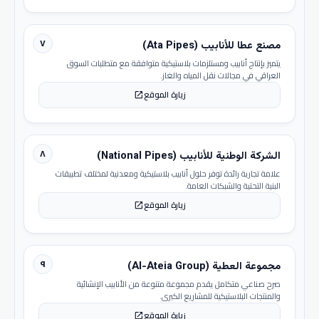
٧
مصنع عطا للأنابيب (Ata Pipes)
يتميز بإنتاج أنابيب ومستلزمات بلاستيكية متوافقة مع متطلبات السوق
العراقي في مجالات نقل المياه والغاز.
زيارة الموقع
open_in_new
٨
الشركة الوطنية للأنابيب (National Pipes)
علامة تجارية رائدة توفر حلول أنابيب بلاستيكية ومعدنية لمختلف تطبيقات
البنية التحتية والشبكات العامة.
زيارة الموقع
open_in_new
٩
مجموعة العطية (Al-Ateia Group)
صرح صناعي متكامل يقدم مجموعة متنوعة من الأنابيب الإنشائية
والمنتجات البلاستيكية للمشاريع الكبرى.
زيارة الموقع
open_in_new