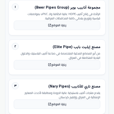
١
مجموعة أنابيب بوير (Bwer Pipes Group)
الرائدة في إنتاج أنابيب HDPE عالية الكثافة والـ uPVC بمواصفات
قياسية وتوزيع يغطي كافة المحافظات العراقية.
زيارة الموقع
open_in_new
٢
مصنع إيليت بايب (Elite Pipe)
من أبرز المصانع المحلية المتخصصة في صناعة أنابيب البلاستيك والحلول
البلدية المتكاملة في العراق.
زيارة الموقع
open_in_new
٣
مصنع ناري للأنابيب (Nary Pipes)
يقدم منتجات أنابيب بلاستيكية عالية الجودة ومطابقة لأحدث المعايير
الإنشائية في العراق وإقليم كردستان.
زيارة الموقع
open_in_new