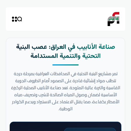
صناعة الأنابيب في العراق: عصب البنية
التحتية والتنمية المستدامة
تمر مشاريع البنية التحتية في المحافظات العراقية بمرحلة حرجة
تتطلب مواد إنشائية قادرة على الصمود أمام الظروف الجوية
القاسية والتربة عالية الملوحة. تعد صناعة الأنابيب المحلية الركيزة
الأساسية لضمان وصول المياه الصالحة للشرب وتصريف مياه
الأمطار بكفاءة، مما يقلل الاعتماد على الاستيراد ويدعم الكوادر
الوطنية.