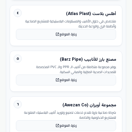
٤
أطلس بلاست (Atlas Plast)
متخصص في حلول الأنابيب والمستلزمات البلاستيكية للمشاريع الصناعية
وأنظمة الري والزراعة الحديثة.
زيارة الموقع
open_in_new
٥
مصنع بارز للأنابيب (Barz Pipe)
يوفر مجموعة متكاملة من أنابيب الـ PPR والـ PVC المخصصة
للتمديدات الصحية المنزلية والمباني السكنية.
زيارة الموقع
open_in_new
٦
مجموعة أويزان (Awezan Co)
شركة صناعية بارزة تقدم خدمات تصنيع وتوريد أنابيب البلاستيك المتنوعة
للمشاريع الحكومية والخاصة.
زيارة الموقع
open_in_new