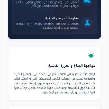
local_shipping
أسطول نقل لوجستي متكامل لضمان وصول الأنابيب
لمواقع العمل بكافة المحافظات دون تأخير.
مقاومة العوامل البيئية
science
تصميمات مخصصة لمقاومة ملوحة التربة العراقية
الشديدة ودرجات الحرارة المرتفعة.
wb_sunny
مواجهة المناخ والحرارة القاسية
ارتفاع درجات الحرارة في الصيف العراقي (خاصة في البصرة والناصرية
والعمارة) يتسبب في إضعاف الأنابيب البلاستيكية التجارية الرديئة. لذلك،
يتم تصميم الأنابيب الهندسية في مجموعة بوير بإضافة مواد مثبتة
للأشعة فوق البنفسجية ومعاملات مرونة متقدمة لتتحمل درجات حرارة
التربة المرتفعة دون أن تفقد صلابتها أو تتشقق.