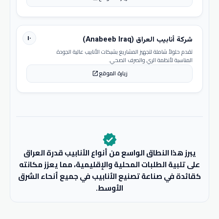
١٠
شركة أنابيب العراق (Anabeeb Iraq)
تقدم حلولاً شاملة لتجهيز المشاريع بشبكات الأنابيب عالية الجودة
المناسبة لأنظمة الري والصرف الصحي.
زيارة الموقع
open_in_new
verified
يبرز هذا النطاق الواسع من أنواع الأنابيب قدرة العراق
على تلبية الطلبات المحلية والإقليمية، مما يعزز مكانته
كقائدة في صناعة تصنيع الأنابيب في جميع أنحاء الشرق
الأوسط.