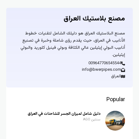
مصنع بلاستيك العراق
مصنع البلاستيك العراق هو دليلك الشامل لتقنيات خطوط
الأنابيب في العراق، حيث يقدم رؤى شاملة وخبرة في تصنيع
أنابيب البولي إيثيلين عالي الكثافة وبولي فينيل كلوريد والبولي
إيثيلين.
009647706545544
info@bwerpipes.com
العراق
Popular
دليل شامل لميزان الجسر للشاحنات في العراق
سنتين AGO