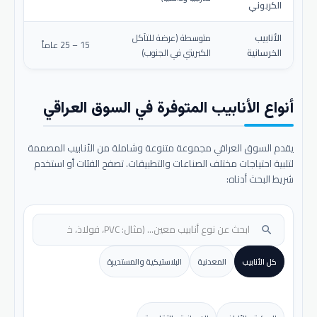
الكربوني
الأنابيب
متوسطة (عرضة للتآكل
15 – 25 عاماً
الخرسانية
الكبريتي في الجنوب)
أنواع الأنابيب المتوفرة في السوق العراقي
يقدم السوق العراقي مجموعة متنوعة وشاملة من الأنابيب المصممة
لتلبية احتياجات مختلف الصناعات والتطبيقات. تصفح الفئات أو استخدم
شريط البحث أدناه:
search
كل الأنابيب
المعدنية
البلاستيكية والمستديرة