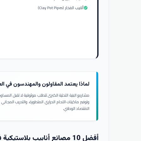
أنابيب الفخار (Clay Pot Pipes)
check_circle
لماذا يعتمد المقاولون والمهندسون في ال
مشاريع البنية التحتية الكبرى تتطلب موثوقية لا تقبل المسا
وتوفير ماكينات اللحام الحراري المتطورة، والتدريب المجاني
الاقتصاد الوطني.
أفضل 10 مصانع أنابيب بلاستيكية في العراق