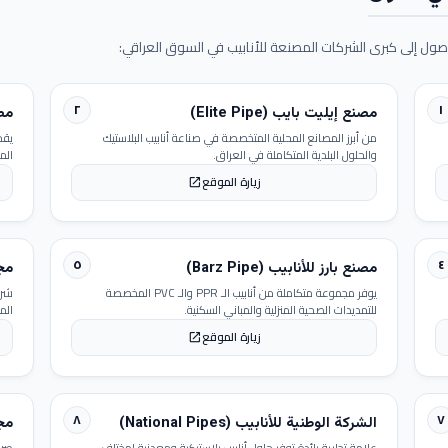
ول إلى كبرى الشركات المصنعة للأنابيب في السوق العراقي:
٢
١
مصنع إيليت بايب (Elite Pipe)
مصنع
من أبرز المصانع المحلية المتخصصة في صناعة أنابيب البلاستيك
يقد
والحلول البلدية المتكاملة في العراق.
الم
زيارة الموقع
open_in_new
٥
٤
مصنع بارز للأنابيب (Barz Pipe)
مجمو
يوفر مجموعة متكاملة من أنابيب الـ PPR والـ PVC المخصصة
شرك
للتمديدات الصحية المنزلية والمباني السكنية.
الم
زيارة الموقع
open_in_new
٨
٧
الشركة الوطنية للأنابيب (National Pipes)
مجمو