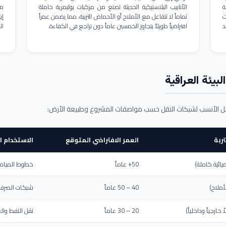
ة
الأنابيب البلاستيكية الحديثة تصنع من مركبات بوليمرية خاملة
مم
ت
تماماً لا تتفاعل مع الأملاح أو الأحماض التربية، مما يضمن عمراً
د
افتراضياً طويلاً يتجاوز الخمسين عاماً دون تراجع في الكفاءة.
ال
بيئة العراقية
حل الأنسب لشبكات النقل حسب مواصفات المشروع وطبيعة الأرض:
ربة
العمر الافتراضي المتوقع
الاستخدام ا
يائية كاملة)
50+ عاماً
خطوط المياه ا
أملاح)
40 – 50 عاماً
شبكات الصرف 
ارجياً وداخلياً)
20 – 30 عاماً
نقل النفط والغ