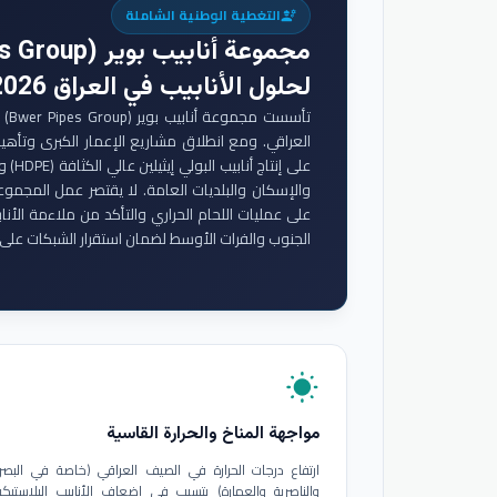
التغطية الوطنية الشاملة
engineering
مجموعة أنابيب بوير (Bwer Pipes Group)
لحلول الأنابيب في العراق 2026
تأس
والإسكان والبلديات العامة. لا يقتصر عمل المجموع
على عمليات اللحام الحراري والتأكد من ملاءمة الأنا
الجنوب والفرات الأوسط لضمان استقرار الشبكات على 
wb_sunny
مواجهة المناخ والحرارة القاسية
ارتفاع درجات الحرارة في الصيف العراقي (خاصة في البصر
والناصرية والعمارة) يتسبب في إضعاف الأنابيب البلاستيكي