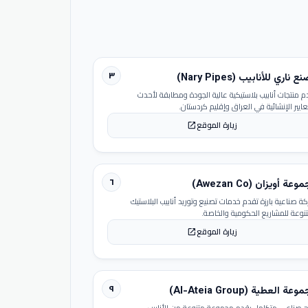
٣
 ناري للأنابيب (Nary Pipes)
م منتجات أنابيب بلاستيكية عالية الجودة ومطابقة لأحدث
عايير الإنشائية في العراق وإقليم كردستان.
زيارة الموقع
open_in_new
٦
عة أويزان (Awezan Co)
ة صناعية بارزة تقدم خدمات تصنيع وتوريد أنابيب البلاستيك
تنوعة للمشاريع الحكومية والخاصة.
زيارة الموقع
open_in_new
٩
عة العطية (Al-Ateia Group)