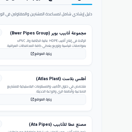
دليل إرشادي شامل لمساعدة المشترين والمقاولين في الوص
مجموعة أنابيب بوير (Bwer Pipes Group)
الرائدة في إنتاج أنابيب HDPE عالية الكثافة والـ uPVC
بمواصفات قياسية وتوزيع يغطي كافة المحافظات العراقية.
زيارة الموقع
open_in_new
أطلس بلاست (Atlas Plast)
متخصص في حلول الأنابيب والمستلزمات البلاستيكية للمشاريع
الصناعية وأنظمة الري والزراعة الحديثة.
زيارة الموقع
open_in_new
مصنع عطا للأنابيب (Ata Pipes)