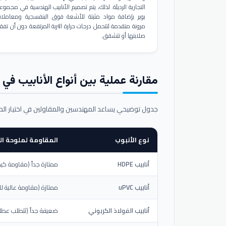
التجارية الرديئة. لذلك، يتم تصميم الأنابيب الهندسية في مجموع
بوير بإضافة مواد مثبتة للأشعة فوق البنفسجية ومعاملا
مرونة متقدمة لتتحمل درجات حرارة التربة المرتفعة دون أن تفق
صلابتها أو تتشقق.
مقارنة عملية بين أنواع الأنابيب في ال
جدول توضيحي يساعد المهندسين والمقاولين في اختيار ال
نوع الأنبوب
المقاومة لملوحة الت
أنابيب HDPE
ممتازة جداً (مقاومة كيم
أنابيب uPVC
ممتازة (مقاومة عالية لل
أنابيب الفولاذ الكربوني
ضعيفة جداً (تتطلب عطلاً خ