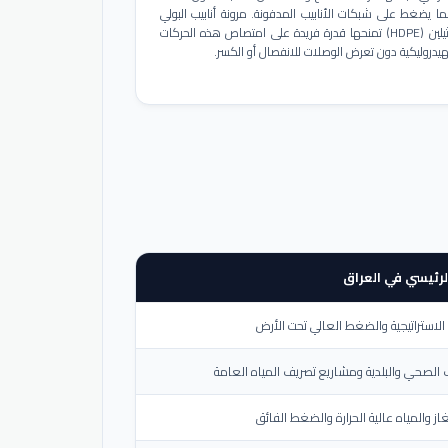
ا يضغط على شبكات الأنابيب المدفونة. مرونة أنابيب البولي
إيثيلين (HDPE) تمنحها قدرة فريدة على امتصاص هذه الحركات
هيدروليكية دون تعرض الوصلات للانفصال أو الكسر.
لرئيسي في العراق
لاستراتيجية والضغط العالي تحت الأرض
الصحي والبلدية ومشاريع تصريف المياه العامة
از والمياه عالية الحرارة والضغط الفائق