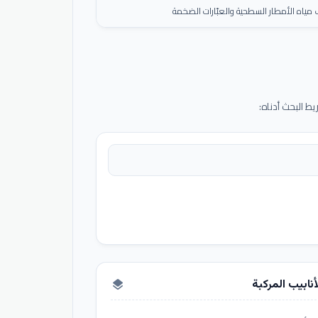
ياه الأمطار السطحية والعبّارات الضخمة
 البحث أدناه:
أنابيب المركبة
layers