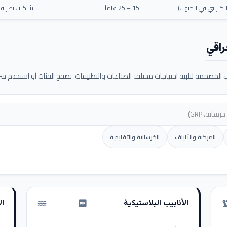
كبريتي في الجنوب)
15 – 25 عاماً
شبكات تصريف م
راقي
لمصممة لتلبية احتياجات مختلف الصناعات والتطبيقات. تصفح الفئات أو استخدم شريط
المركبة والألياف
الخرسانية والتقليدية
الأنابيب البلاستيكية
ال
water_pump
precision_ma