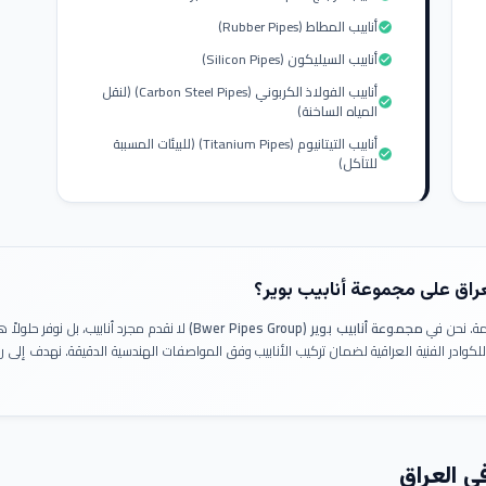
أنابيب المطاط (Rubber Pipes)
check_circle
أنابيب السيليكون (Silicon Pipes)
check_circle
أنابيب الفولاذ الكربوني (Carbon Steel Pipes) (لنقل
check_circle
المياه الساخنة)
أنابيب التيتانيوم (Titanium Pipes) (للبيئات المسببة
check_circle
للتآكل)
عراق على مجموعة أنابيب بوير؟
ومة. نحن في
مجموعة أنابيب بوير (Bwer Pipes Group)
لا نقدم مجرد أنابيب، بل نوفر حلولا
 للكوادر الفنية العراقية لضمان تركيب الأنابيب وفق المواصفات الهندسية الدقيقة. نهدف إلى