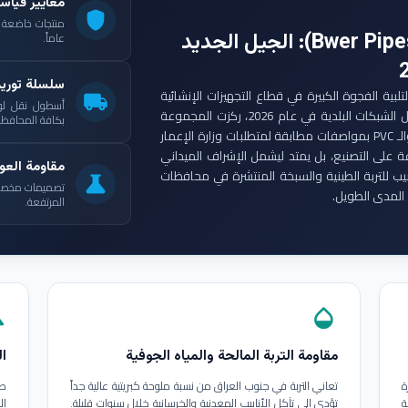
معايير قياس
shield
: الجيل الجديد
عاماً.
سلسلة توري
ست مجموعة أنابيب بوير (Bwer Pipes Group) لتلبية الفجوة الكبيرة في قطاع التجهيزات الإنشائية
local_shipping
أسطول نقل لو
العراقي. ومع انطلاق مشاريع الإعمار الكبرى وتأهيل الشبكات البلدية في عام 2026، ركزت المجموعة
بكافة المحافظات
على إنتاج أنابيب البولي إيثيلين عالي الكثافة (HDPE) والـ PVC بمواصفات مطابقة لمتطلبات وزارة الإعمار
ة على التصنيع، بل يمتد ليشمل الإشراف الميداني
مقاومة العوا
بيب للتربة الطينية والسبخة المنتشرة في محافظات
science
تصميمات مخصصة ل
المدى الطويل.
المرتفعة.
in
opacity
مقاومة التربة المالحة والمياه الجوفية
ال
ة
تعاني التربة في جنوب العراق من نسبة ملوحة كبريتية عالية جداً
طب
ة
تؤدي إلى تآكل الأنابيب المعدنية والخرسانية خلال سنوات قليلة.
ال