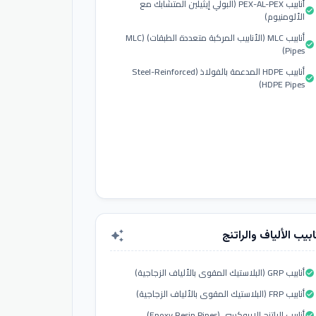
أنابيب PEX-AL-PEX (البولي إيثيلين المتشابك مع
check_circle
الألومنيوم)
أنابيب MLC (الأنابيب المركبة متعددة الطبقات) (MLC
check_circle
Pipes)
أنابيب HDPE المدعمة بالفولاذ (Steel-Reinforced
check_circle
HDPE Pipes)
ابيب الألياف والراتنج
auto_awesome
أنابيب GRP (البلاستيك المقوى بالألياف الزجاجية)
check_circle
أنابيب FRP (البلاستيك المقوى بالألياف الزجاجية)
check_circle
أنابيب الراتنج الإيبوكسي (Epoxy Resin Pipes)
check_circle