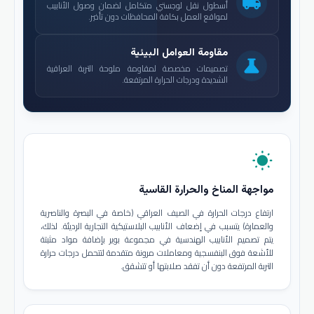
local_shipping
أسطول نقل لوجستي متكامل لضمان وصول الأنابيب
لمواقع العمل بكافة المحافظات دون تأخير.
مقاومة العوامل البيئية
science
تصميمات مخصصة لمقاومة ملوحة التربة العراقية
الشديدة ودرجات الحرارة المرتفعة.
wb_sunny
مواجهة المناخ والحرارة القاسية
ارتفاع درجات الحرارة في الصيف العراقي (خاصة في البصرة والناصرية
والعمارة) يتسبب في إضعاف الأنابيب البلاستيكية التجارية الرديئة. لذلك،
يتم تصميم الأنابيب الهندسية في مجموعة بوير بإضافة مواد مثبتة
للأشعة فوق البنفسجية ومعاملات مرونة متقدمة لتتحمل درجات حرارة
التربة المرتفعة دون أن تفقد صلابتها أو تتشقق.