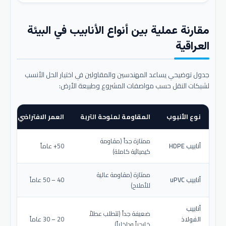
مقارنة عملية بين أنواع الأنابيب في البيئة
العراقية
جدول توضيحي يساعد المهندسين والمقاولين في اختيار الحل الأنسب
لشبكات النقل حسب مواصفات المشروع وطبيعة الأرض:
نوع الأنبوب
المقاومة لملوحة التربة
العمر الافتراضي المتو
ممتازة جداً (مقاومة
أنابيب HDPE
50+ عاماً
كيميائية كاملة)
ممتازة (مقاومة عالية
أنابيب uPVC
40 – 50 عاماً
للأملاح)
أنابيب
ضعيفة جداً (تتطلب عطلاً
الفولاذ
20 – 30 عاماً
خارجياً وداخلياً)