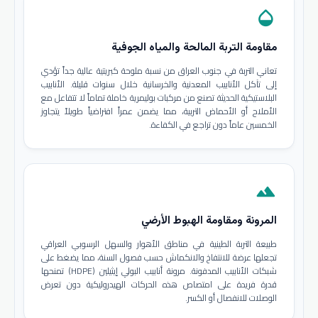
opacity
مقاومة التربة المالحة والمياه الجوفية
تعاني التربة في جنوب العراق من نسبة ملوحة كبريتية عالية جداً تؤدي
إلى تآكل الأنابيب المعدنية والخرسانية خلال سنوات قليلة. الأنابيب
البلاستيكية الحديثة تصنع من مركبات بوليمرية خاملة تماماً لا تتفاعل مع
الأملاح أو الأحماض التربية، مما يضمن عمراً افتراضياً طويلاً يتجاوز
الخمسين عاماً دون تراجع في الكفاءة.
terrain
المرونة ومقاومة الهبوط الأرضي
طبيعة التربة الطينية في مناطق الأهوار والسهل الرسوبي العراقي
تجعلها عرضة للانتفاخ والانكماش حسب فصول السنة، مما يضغط على
شبكات الأنابيب المدفونة. مرونة أنابيب البولي إيثيلين (HDPE) تمنحها
قدرة فريدة على امتصاص هذه الحركات الهيدروليكية دون تعرض
الوصلات للانفصال أو الكسر.