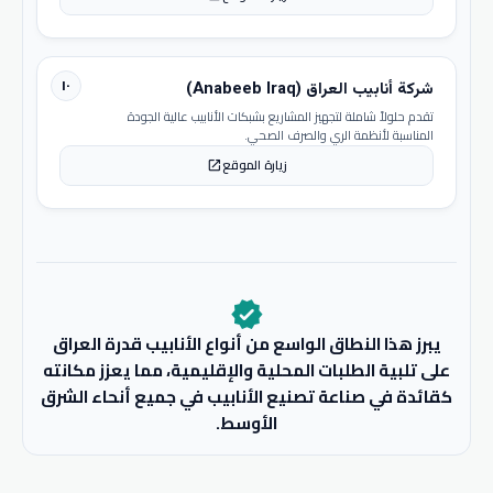
١٠
شركة أنابيب العراق (Anabeeb Iraq)
تقدم حلولاً شاملة لتجهيز المشاريع بشبكات الأنابيب عالية الجودة
المناسبة لأنظمة الري والصرف الصحي.
زيارة الموقع
open_in_new
verified
يبرز هذا النطاق الواسع من أنواع الأنابيب قدرة العراق
على تلبية الطلبات المحلية والإقليمية، مما يعزز مكانته
كقائدة في صناعة تصنيع الأنابيب في جميع أنحاء الشرق
الأوسط.