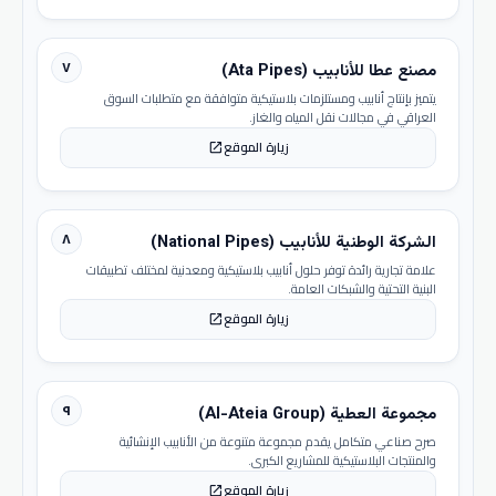
٧
مصنع عطا للأنابيب (Ata Pipes)
يتميز بإنتاج أنابيب ومستلزمات بلاستيكية متوافقة مع متطلبات السوق
العراقي في مجالات نقل المياه والغاز.
زيارة الموقع
open_in_new
٨
الشركة الوطنية للأنابيب (National Pipes)
علامة تجارية رائدة توفر حلول أنابيب بلاستيكية ومعدنية لمختلف تطبيقات
البنية التحتية والشبكات العامة.
زيارة الموقع
open_in_new
٩
مجموعة العطية (Al-Ateia Group)
صرح صناعي متكامل يقدم مجموعة متنوعة من الأنابيب الإنشائية
والمنتجات البلاستيكية للمشاريع الكبرى.
زيارة الموقع
open_in_new