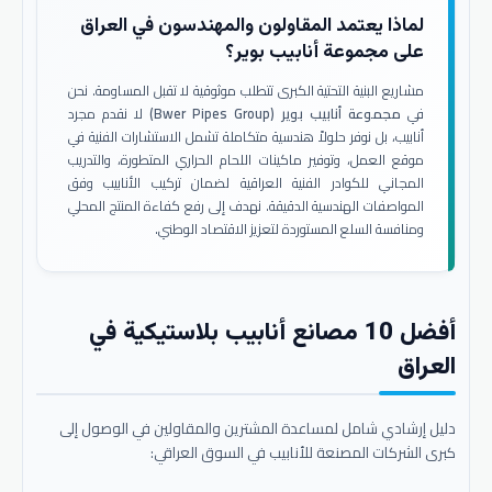
لماذا يعتمد المقاولون والمهندسون في العراق
على مجموعة أنابيب بوير؟
مشاريع البنية التحتية الكبرى تتطلب موثوقية لا تقبل المساومة. نحن
في
مجموعة أنابيب بوير (Bwer Pipes Group)
لا نقدم مجرد
أنابيب، بل نوفر حلولاً هندسية متكاملة تشمل الاستشارات الفنية في
موقع العمل، وتوفير ماكينات اللحام الحراري المتطورة، والتدريب
المجاني للكوادر الفنية العراقية لضمان تركيب الأنابيب وفق
المواصفات الهندسية الدقيقة. نهدف إلى رفع كفاءة المنتج المحلي
ومنافسة السلع المستوردة لتعزيز الاقتصاد الوطني.
أفضل 10 مصانع أنابيب بلاستيكية في
العراق
دليل إرشادي شامل لمساعدة المشترين والمقاولين في الوصول إلى
كبرى الشركات المصنعة للأنابيب في السوق العراقي: