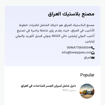
مصنع بلاستيك العراق
مصنع البلاستيك العراق هو دليلك الشامل لتقنيات خطوط
الأنابيب في العراق، حيث يقدم رؤى شاملة وخبرة في تصنيع
أنابيب البولي إيثيلين عالي الكثافة وبولي فينيل كلوريد والبولي
إيثيلين.
009647706545544
info@bwerpipes.com
العراق
Popular
دليل شامل لميزان الجسر للشاحنات في العراق
سنتين AGO