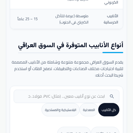
الكربوني
الأنابيب
متوسطة (عرضة للتآكل
15 – 25 عاماً
الخرسانية
الكبريتي في الجنوب)
أنواع الأنابيب المتوفرة في السوق العراقي
يقدم السوق العراقي مجموعة متنوعة وشاملة من الأنابيب المصممة
لتلبية احتياجات مختلف الصناعات والتطبيقات. تصفح الفئات أو استخدم
شريط البحث أدناه:
search
كل الأنابيب
المعدنية
البلاستيكية والمستديرة