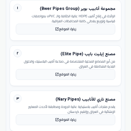
١
مجموعة أنابيب بوير (Bwer Pipes Group)
الرائدة في إنتاج أنابيب HDPE عالية الكثافة والـ uPVC بمواصفات
قياسية وتوزيع يغطي كافة المحافظات العراقية.
زيارة الموقع
open_in_new
٢
مصنع إيليت بايب (Elite Pipe)
من أبرز المصانع المحلية المتخصصة في صناعة أنابيب البلاستيك والحلول
البلدية المتكاملة في العراق.
زيارة الموقع
open_in_new
٣
مصنع ناري للأنابيب (Nary Pipes)
يقدم منتجات أنابيب بلاستيكية عالية الجودة ومطابقة لأحدث المعايير
الإنشائية في العراق وإقليم كردستان.
زيارة الموقع
open_in_new