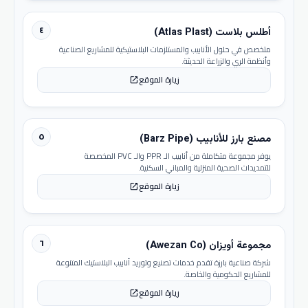
٤
أطلس بلاست (Atlas Plast)
متخصص في حلول الأنابيب والمستلزمات البلاستيكية للمشاريع الصناعية
وأنظمة الري والزراعة الحديثة.
زيارة الموقع
open_in_new
٥
مصنع بارز للأنابيب (Barz Pipe)
يوفر مجموعة متكاملة من أنابيب الـ PPR والـ PVC المخصصة
للتمديدات الصحية المنزلية والمباني السكنية.
زيارة الموقع
open_in_new
٦
مجموعة أويزان (Awezan Co)
شركة صناعية بارزة تقدم خدمات تصنيع وتوريد أنابيب البلاستيك المتنوعة
للمشاريع الحكومية والخاصة.
زيارة الموقع
open_in_new