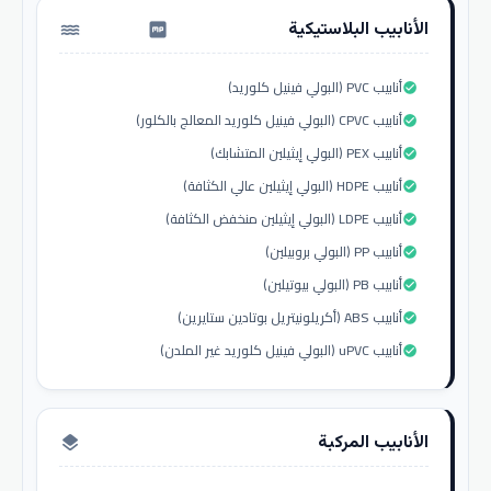
الأنابيب البلاستيكية
water_pump
أنابيب PVC (البولي فينيل كلوريد)
check_circle
أنابيب CPVC (البولي فينيل كلوريد المعالج بالكلور)
check_circle
أنابيب PEX (البولي إيثيلين المتشابك)
check_circle
أنابيب HDPE (البولي إيثيلين عالي الكثافة)
check_circle
أنابيب LDPE (البولي إيثيلين منخفض الكثافة)
check_circle
أنابيب PP (البولي بروبيلين)
check_circle
أنابيب PB (البولي بيوتيلين)
check_circle
أنابيب ABS (أكريلونيتريل بوتادين ستايرين)
check_circle
أنابيب uPVC (البولي فينيل كلوريد غير الملدن)
check_circle
الأنابيب المركبة
layers