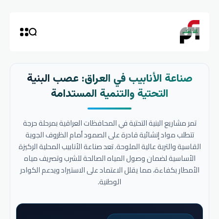
صناعة الأنابيب في العراق: عصب البنية
التحتية والتنمية المستدامة
تمر مشاريع البنية التحتية في المحافظات العراقية بمرحلة حرجة
تتطلب مواد إنشائية قادرة على الصمود أمام الظروف الجوية
القاسية والتربة عالية الملوحة. تعد صناعة الأنابيب المحلية الركيزة
الأساسية لضمان وصول المياه الصالحة للشرب وتصريف مياه
الأمطار بكفاءة، مما يقلل الاعتماد على الاستيراد ويدعم الكوادر
الوطنية.