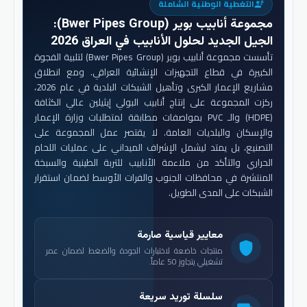
التغطية الوطنية الشاملة
engineering
مجموعة أنابيب بوير (Bwer Pipes Group)
:
الجيل الجديد لحلول الأنابيب في العراق 2026
تأسست مجموعة أنابيب بوير (Bwer Pipes Group) لتلبية الفجوة
الكبيرة في قطاع التجهيزات الإنشائية العراقي. ومع انطلاق
مشاريع الإعمار الكبرى وتأهيل الشبكات البلدية في عام 2026،
ركزت المجموعة على إنتاج أنابيب البولي إيثيلين عالي الكثافة
(HDPE) والـ PVC بمواصفات مطابقة لمتطلبات وزارة الإعمار
والإسكان والبلديات العامة. لا يقتصر عمل المجموعة على
التصنيع، بل يمتد ليشمل الإشراف الميداني على عمليات اللحام
الحراري والتأكد من ملاءمة الأنابيب للتربة الطينية والسبخة
المنتشرة في محافظات الجنوب والفرات الأوسط لضمان استقرار
الشبكات على المدى الطويل.
معايير قياسية صارمة
shield
منتجات خاضعة لاختبارات الجودة والضغط لضمان عمر
تشغيلي يتجاوز 50 عاماً.
سلسلة توريد سريعة