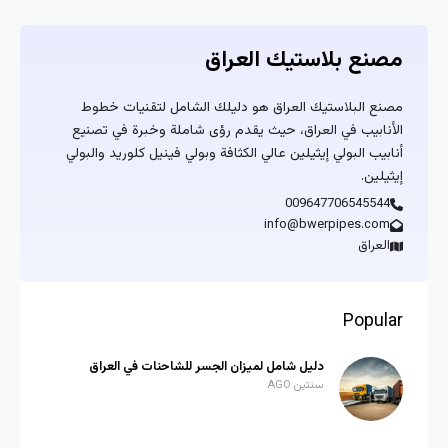
مصنع بلاستيك العراق
مصنع البلاستيك العراق هو دليلك الشامل لتقنيات خطوط
الأنابيب في العراق، حيث يقدم رؤى شاملة وخبرة في تصنيع
أنابيب البولي إيثيلين عالي الكثافة وبولي فينيل كلوريد والبولي
إيثيلين.
009647706545544
info@bwerpipes.com
العراق
Popular
دليل شامل لميزان الجسر للشاحنات في العراق
سنتين AGO