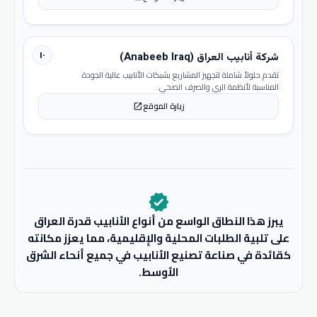
١٠
شركة أنابيب العراق (Anabeeb Iraq)
تقدم حلولاً شاملة لتجهيز المشاريع بشبكات الأنابيب عالية الجودة
المناسبة لأنظمة الري والصرف الصحي.
زيارة الموقع
open_in_new
verified
يبرز هذا النطاق الواسع من أنواع الأنابيب قدرة العراق
على تلبية الطلبات المحلية والإقليمية، مما يعزز مكانته
كقائدة في صناعة تصنيع الأنابيب في جميع أنحاء الشرق
الأوسط.