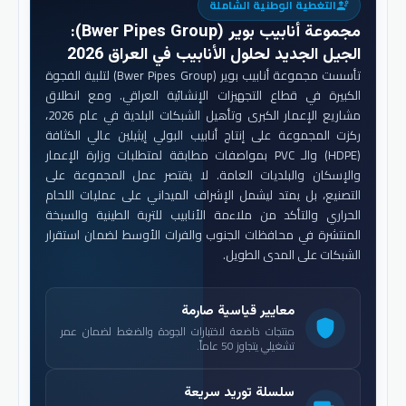
التغطية الوطنية الشاملة
engineering
مجموعة أنابيب بوير (Bwer Pipes Group)
:
الجيل الجديد لحلول الأنابيب في العراق 2026
تأسست مجموعة أنابيب بوير (Bwer Pipes Group) لتلبية الفجوة
الكبيرة في قطاع التجهيزات الإنشائية العراقي. ومع انطلاق
مشاريع الإعمار الكبرى وتأهيل الشبكات البلدية في عام 2026،
ركزت المجموعة على إنتاج أنابيب البولي إيثيلين عالي الكثافة
(HDPE) والـ PVC بمواصفات مطابقة لمتطلبات وزارة الإعمار
والإسكان والبلديات العامة. لا يقتصر عمل المجموعة على
التصنيع، بل يمتد ليشمل الإشراف الميداني على عمليات اللحام
الحراري والتأكد من ملاءمة الأنابيب للتربة الطينية والسبخة
المنتشرة في محافظات الجنوب والفرات الأوسط لضمان استقرار
الشبكات على المدى الطويل.
معايير قياسية صارمة
shield
منتجات خاضعة لاختبارات الجودة والضغط لضمان عمر
تشغيلي يتجاوز 50 عاماً.
سلسلة توريد سريعة