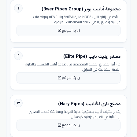
١
مجموعة أنابيب بوير (Bwer Pipes Group)
الرائدة في إنتاج أنابيب HDPE عالية الكثافة والـ uPVC بمواصفات
قياسية وتوزيع يغطي كافة المحافظات العراقية.
زيارة الموقع
open_in_new
٢
مصنع إيليت بايب (Elite Pipe)
من أبرز المصانع المحلية المتخصصة في صناعة أنابيب البلاستيك والحلول
البلدية المتكاملة في العراق.
زيارة الموقع
open_in_new
٣
مصنع ناري للأنابيب (Nary Pipes)
يقدم منتجات أنابيب بلاستيكية عالية الجودة ومطابقة لأحدث المعايير
الإنشائية في العراق وإقليم كردستان.
زيارة الموقع
open_in_new