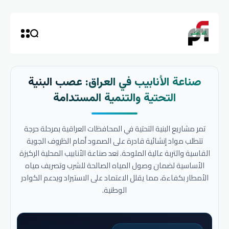
صناعة الأنابيب في العراق: عصب البنية
التحتية والتنمية المستدامة
تمر مشاريع البنية التحتية في المحافظات العراقية بمرحلة حرجة
تتطلب مواد إنشائية قادرة على الصمود أمام الظروف الجوية
القاسية والتربة عالية الملوحة. تعد صناعة الأنابيب المحلية الركيزة
الأساسية لضمان وصول المياه الصالحة للشرب وتصريف مياه
الأمطار بكفاءة، مما يقلل الاعتماد على الاستيراد ويدعم الكوادر
الوطنية.