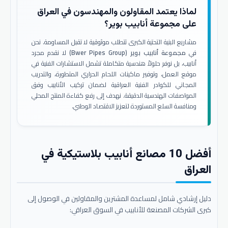
لماذا يعتمد المقاولون والمهندسون في العراق
على مجموعة أنابيب بوير؟
مشاريع البنية التحتية الكبرى تتطلب موثوقية لا تقبل المساومة. نحن
في
مجموعة أنابيب بوير (Bwer Pipes Group)
لا نقدم مجرد
أنابيب، بل نوفر حلولاً هندسية متكاملة تشمل الاستشارات الفنية في
موقع العمل، وتوفير ماكينات اللحام الحراري المتطورة، والتدريب
المجاني للكوادر الفنية العراقية لضمان تركيب الأنابيب وفق
المواصفات الهندسية الدقيقة. نهدف إلى رفع كفاءة المنتج المحلي
ومنافسة السلع المستوردة لتعزيز الاقتصاد الوطني.
أفضل 10 مصانع أنابيب بلاستيكية في
العراق
دليل إرشادي شامل لمساعدة المشترين والمقاولين في الوصول إلى
كبرى الشركات المصنعة للأنابيب في السوق العراقي: