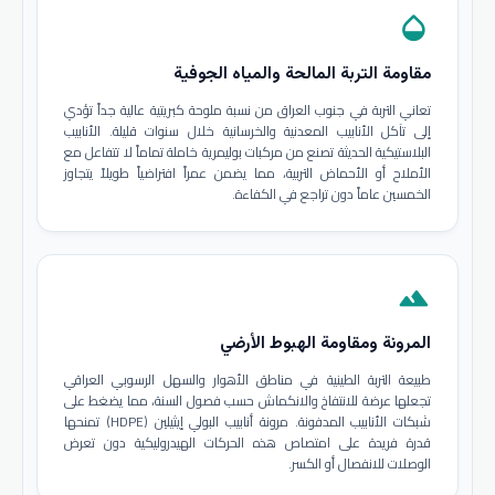
opacity
مقاومة التربة المالحة والمياه الجوفية
تعاني التربة في جنوب العراق من نسبة ملوحة كبريتية عالية جداً تؤدي
إلى تآكل الأنابيب المعدنية والخرسانية خلال سنوات قليلة. الأنابيب
البلاستيكية الحديثة تصنع من مركبات بوليمرية خاملة تماماً لا تتفاعل مع
الأملاح أو الأحماض التربية، مما يضمن عمراً افتراضياً طويلاً يتجاوز
الخمسين عاماً دون تراجع في الكفاءة.
terrain
المرونة ومقاومة الهبوط الأرضي
طبيعة التربة الطينية في مناطق الأهوار والسهل الرسوبي العراقي
تجعلها عرضة للانتفاخ والانكماش حسب فصول السنة، مما يضغط على
شبكات الأنابيب المدفونة. مرونة أنابيب البولي إيثيلين (HDPE) تمنحها
قدرة فريدة على امتصاص هذه الحركات الهيدروليكية دون تعرض
الوصلات للانفصال أو الكسر.