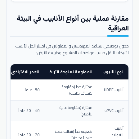
مقارنة عملية بين أنواع الأنابيب في البيئة
العراقية
جدول توضيحي يساعد المهندسين والمقاولين في اختيار الحل الأنسب
لشبكات النقل حسب مواصفات المشروع وطبيعة الأرض:
نوع الأنبوب
المقاومة لملوحة التربة
العمر الافتراضي المتو
ممتازة جداً (مقاومة
أنابيب HDPE
50+ عاماً
كيميائية كاملة)
ممتازة (مقاومة عالية
أنابيب uPVC
40 – 50 عاماً
للأملاح)
أنابيب
ضعيفة جداً (تتطلب عطلاً
الفولاذ
20 – 30 عاماً
خارجياً وداخلياً)