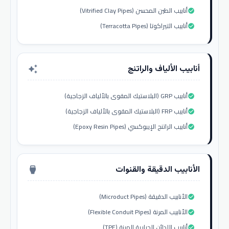
أنابيب الطين المحسن (Vitrified Clay Pipes)
check_circle
أنابيب التيراكوتا (Terracotta Pipes)
check_circle
أنابيب الألياف والراتنج
auto_awesome
أنابيب GRP (البلاستيك المقوى بالألياف الزجاجية)
check_circle
أنابيب FRP (البلاستيك المقوى بالألياف الزجاجية)
check_circle
أنابيب الراتنج الإيبوكسي (Epoxy Resin Pipes)
check_circle
الأنابيب الدقيقة والقنوات
settings_input_hdmi
الأنابيب الدقيقة (Microduct Pipes)
check_circle
الأنابيب المرنة (Flexible Conduit Pipes)
check_circle
أنابيب اللدائن الحرارية المرنة (TPE)
check_circle