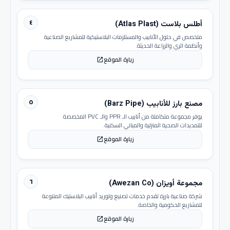
٤
أطلس بلاست (Atlas Plast)
متخصص في حلول الأنابيب والمستلزمات البلاستيكية للمشاريع الصناعية
وأنظمة الري والزراعة الحديثة.
زيارة الموقع
open_in_new
٥
مصنع بارز للأنابيب (Barz Pipe)
يوفر مجموعة متكاملة من أنابيب الـ PPR والـ PVC المخصصة
للتمديدات الصحية المنزلية والمباني السكنية.
زيارة الموقع
open_in_new
٦
مجموعة أويزان (Awezan Co)
شركة صناعية بارزة تقدم خدمات تصنيع وتوريد أنابيب البلاستيك المتنوعة
للمشاريع الحكومية والخاصة.
زيارة الموقع
open_in_new