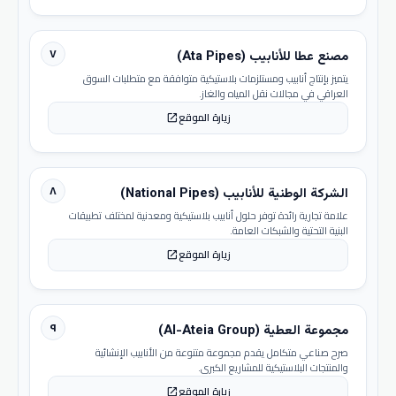
٧
مصنع عطا للأنابيب (Ata Pipes)
يتميز بإنتاج أنابيب ومستلزمات بلاستيكية متوافقة مع متطلبات السوق
العراقي في مجالات نقل المياه والغاز.
زيارة الموقع
open_in_new
٨
الشركة الوطنية للأنابيب (National Pipes)
علامة تجارية رائدة توفر حلول أنابيب بلاستيكية ومعدنية لمختلف تطبيقات
البنية التحتية والشبكات العامة.
زيارة الموقع
open_in_new
٩
مجموعة العطية (Al-Ateia Group)
صرح صناعي متكامل يقدم مجموعة متنوعة من الأنابيب الإنشائية
والمنتجات البلاستيكية للمشاريع الكبرى.
زيارة الموقع
open_in_new