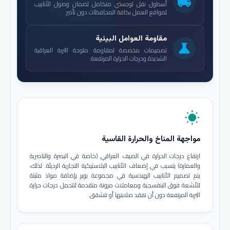
local_shipping
أسطول نقل لوجستي متكامل لضمان وصول الأنابيب
لمواقع العمل بكافة المحافظات دون تأخير.
مقاومة العوامل البيئية
science
تصميمات مخصصة لمقاومة ملوحة التربة العراقية
الشديدة ودرجات الحرارة المرتفعة.
wb_sunny
مواجهة المناخ والحرارة القاسية
ارتفاع درجات الحرارة في الصيف العراقي (خاصة في البصرة والناصرية
والعمارة) يتسبب في إضعاف الأنابيب البلاستيكية التجارية الرديئة. لذلك،
يتم تصميم الأنابيب الهندسية في مجموعة بوير بإضافة مواد مثبتة
للأشعة فوق البنفسجية ومعاملات مرونة متقدمة لتتحمل درجات حرارة
التربة المرتفعة دون أن تفقد صلابتها أو تتشقق.