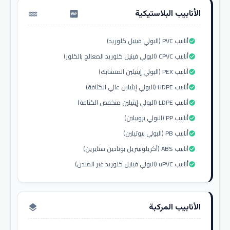
الأنابيب البلاستيكية
water_pump
أنابيب PVC (البولي فينيل كلوريد)
check_circle
أنابيب CPVC (البولي فينيل كلوريد المعالج بالكلور)
check_circle
أنابيب PEX (البولي إيثيلين المتشابك)
check_circle
أنابيب HDPE (البولي إيثيلين عالي الكثافة)
check_circle
أنابيب LDPE (البولي إيثيلين منخفض الكثافة)
check_circle
أنابيب PP (البولي بروبيلين)
check_circle
أنابيب PB (البولي بيوتيلين)
check_circle
أنابيب ABS (أكريلونيتريل بوتادين ستايرين)
check_circle
أنابيب uPVC (البولي فينيل كلوريد غير الملدن)
check_circle
الأنابيب المركبة
layers