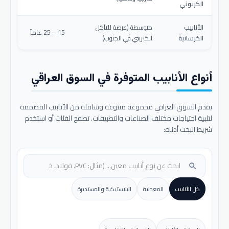
الكربوني
الأنابيب
متوسطة (عرضة للتآكل
15 – 25 عاماً
الخرسانية
الكبريتي في الجنوب)
أنواع الأنابيب المتوفرة في السوق العراقي
يقدم السوق العراقي مجموعة متنوعة وشاملة من الأنابيب المصممة
لتلبية احتياجات مختلف الصناعات والتطبيقات. تصفح الفئات أو استخدم
شريط البحث أدناه:
search
كل الأنابيب
المعدنية
البلاستيكية والمستديرة