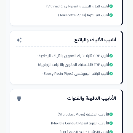
أنابيب الطين المحسن (Vitrified Clay Pipes)
check_circle
أنابيب التيراكوتا (Terracotta Pipes)
check_circle
أنابيب الألياف والراتنج
auto_awesome
أنابيب GRP (البلاستيك المقوى بالألياف الزجاجية)
check_circle
أنابيب FRP (البلاستيك المقوى بالألياف الزجاجية)
check_circle
أنابيب الراتنج الإيبوكسي (Epoxy Resin Pipes)
check_circle
الأنابيب الدقيقة والقنوات
settings_input_hdmi
الأنابيب الدقيقة (Microduct Pipes)
check_circle
الأنابيب المرنة (Flexible Conduit Pipes)
check_circle
أنابيب اللدائن الحرارية المرنة (TPE)
check_circle