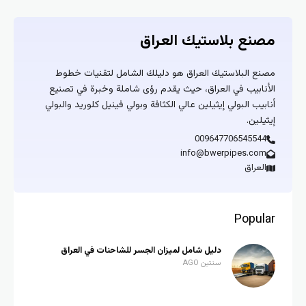
مصنع بلاستيك العراق
مصنع البلاستيك العراق هو دليلك الشامل لتقنيات خطوط
الأنابيب في العراق، حيث يقدم رؤى شاملة وخبرة في تصنيع
أنابيب البولي إيثيلين عالي الكثافة وبولي فينيل كلوريد والبولي
إيثيلين.
009647706545544
info@bwerpipes.com
العراق
Popular
دليل شامل لميزان الجسر للشاحنات في العراق
سنتين AGO