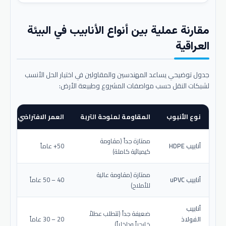
مقارنة عملية بين أنواع الأنابيب في البيئة
العراقية
جدول توضيحي يساعد المهندسين والمقاولين في اختيار الحل الأنسب
لشبكات النقل حسب مواصفات المشروع وطبيعة الأرض:
نوع الأنبوب
المقاومة لملوحة التربة
العمر الافتراضي المتو
ممتازة جداً (مقاومة
أنابيب HDPE
50+ عاماً
كيميائية كاملة)
ممتازة (مقاومة عالية
أنابيب uPVC
40 – 50 عاماً
للأملاح)
أنابيب
ضعيفة جداً (تتطلب عطلاً
الفولاذ
20 – 30 عاماً
خارجياً وداخلياً)