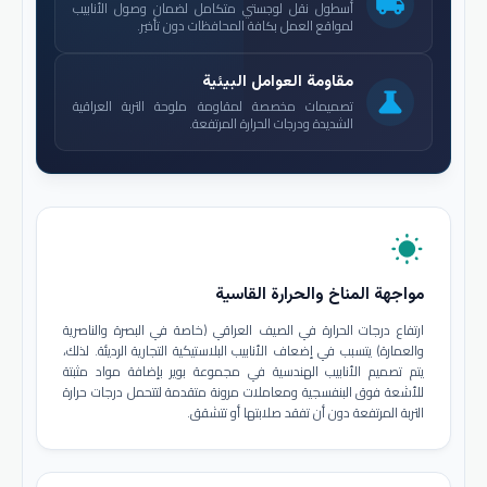
local_shipping
أسطول نقل لوجستي متكامل لضمان وصول الأنابيب
لمواقع العمل بكافة المحافظات دون تأخير.
مقاومة العوامل البيئية
science
تصميمات مخصصة لمقاومة ملوحة التربة العراقية
الشديدة ودرجات الحرارة المرتفعة.
wb_sunny
مواجهة المناخ والحرارة القاسية
ارتفاع درجات الحرارة في الصيف العراقي (خاصة في البصرة والناصرية
والعمارة) يتسبب في إضعاف الأنابيب البلاستيكية التجارية الرديئة. لذلك،
يتم تصميم الأنابيب الهندسية في مجموعة بوير بإضافة مواد مثبتة
للأشعة فوق البنفسجية ومعاملات مرونة متقدمة لتتحمل درجات حرارة
التربة المرتفعة دون أن تفقد صلابتها أو تتشقق.