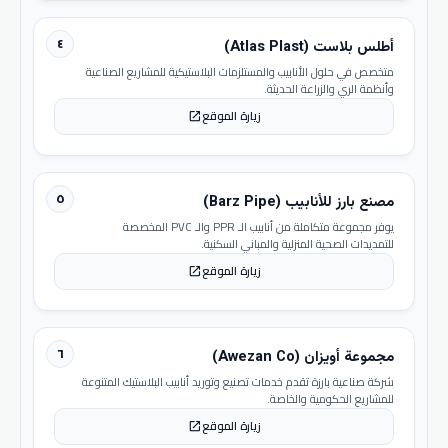
٤
أطلس بلاست (Atlas Plast)
متخصص في حلول الأنابيب والمستلزمات البلاستيكية للمشاريع الصناعية
وأنظمة الري والزراعة الحديثة.
زيارة الموقع
open_in_new
٥
مصنع بارز للأنابيب (Barz Pipe)
يوفر مجموعة متكاملة من أنابيب الـ PPR والـ PVC المخصصة
للتمديدات الصحية المنزلية والمباني السكنية.
زيارة الموقع
open_in_new
٦
مجموعة أويزان (Awezan Co)
شركة صناعية بارزة تقدم خدمات تصنيع وتوريد أنابيب البلاستيك المتنوعة
للمشاريع الحكومية والخاصة.
زيارة الموقع
open_in_new