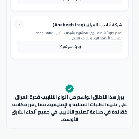
١٠
شركة أنابيب العراق (Anabeeb Iraq)
تقدم حلولاً شاملة لتجهيز المشاريع بشبكات الأنابيب عالية الجودة
المناسبة لأنظمة الري والصرف الصحي.
زيارة الموقع
open_in_new
verified
يبرز هذا النطاق الواسع من أنواع الأنابيب قدرة العراق
على تلبية الطلبات المحلية والإقليمية، مما يعزز مكانته
كقائدة في صناعة تصنيع الأنابيب في جميع أنحاء الشرق
الأوسط.