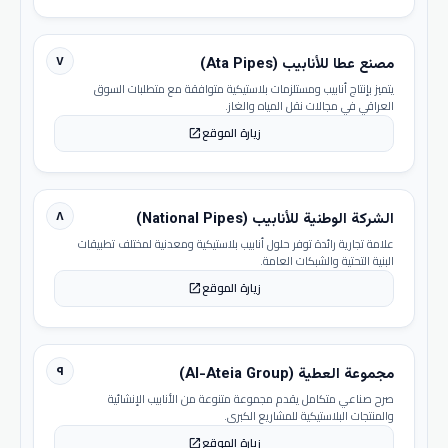
٧
مصنع عطا للأنابيب (Ata Pipes)
يتميز بإنتاج أنابيب ومستلزمات بلاستيكية متوافقة مع متطلبات السوق
العراقي في مجالات نقل المياه والغاز.
زيارة الموقع
open_in_new
٨
الشركة الوطنية للأنابيب (National Pipes)
علامة تجارية رائدة توفر حلول أنابيب بلاستيكية ومعدنية لمختلف تطبيقات
البنية التحتية والشبكات العامة.
زيارة الموقع
open_in_new
٩
مجموعة العطية (Al-Ateia Group)
صرح صناعي متكامل يقدم مجموعة متنوعة من الأنابيب الإنشائية
والمنتجات البلاستيكية للمشاريع الكبرى.
زيارة الموقع
open_in_new