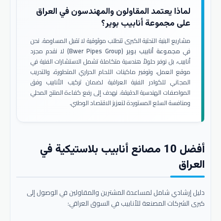
لماذا يعتمد المقاولون والمهندسون في العراق
على مجموعة أنابيب بوير؟
مشاريع البنية التحتية الكبرى تتطلب موثوقية لا تقبل المساومة. نحن
في
مجموعة أنابيب بوير (Bwer Pipes Group)
لا نقدم مجرد
أنابيب، بل نوفر حلولاً هندسية متكاملة تشمل الاستشارات الفنية في
موقع العمل، وتوفير ماكينات اللحام الحراري المتطورة، والتدريب
المجاني للكوادر الفنية العراقية لضمان تركيب الأنابيب وفق
المواصفات الهندسية الدقيقة. نهدف إلى رفع كفاءة المنتج المحلي
ومنافسة السلع المستوردة لتعزيز الاقتصاد الوطني.
أفضل 10 مصانع أنابيب بلاستيكية في
العراق
دليل إرشادي شامل لمساعدة المشترين والمقاولين في الوصول إلى
كبرى الشركات المصنعة للأنابيب في السوق العراقي: