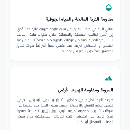
opacity
مقاومة التربة المالحة والمياه الجوفية
تعاني التربة في جنوب العراق من نسبة ملوحة كبريتية عالية جداً تؤدي
إلى تآكل الأنابيب المعدنية والخرسانية خلال سنوات قليلة. الأنابيب
البلاستيكية الحديثة تصنع من مركبات بوليمرية خاملة تماماً لا تتفاعل مع
الأملاح أو الأحماض التربية، مما يضمن عمراً افتراضياً طويلاً يتجاوز
الخمسين عاماً دون تراجع في الكفاءة.
terrain
المرونة ومقاومة الهبوط الأرضي
طبيعة التربة الطينية في مناطق الأهوار والسهل الرسوبي العراقي
تجعلها عرضة للانتفاخ والانكماش حسب فصول السنة، مما يضغط على
شبكات الأنابيب المدفونة. مرونة أنابيب البولي إيثيلين (HDPE) تمنحها
قدرة فريدة على امتصاص هذه الحركات الهيدروليكية دون تعرض
الوصلات للانفصال أو الكسر.