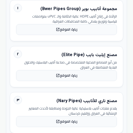
١
مجموعة أنابيب بوير (Bwer Pipes Group)
الرائدة في إنتاج أنابيب HDPE عالية الكثافة والـ uPVC بمواصفات
قياسية وتوزيع يغطي كافة المحافظات العراقية.
زيارة الموقع
open_in_new
٢
مصنع إيليت بايب (Elite Pipe)
من أبرز المصانع المحلية المتخصصة في صناعة أنابيب البلاستيك والحلول
البلدية المتكاملة في العراق.
زيارة الموقع
open_in_new
٣
مصنع ناري للأنابيب (Nary Pipes)
يقدم منتجات أنابيب بلاستيكية عالية الجودة ومطابقة لأحدث المعايير
الإنشائية في العراق وإقليم كردستان.
زيارة الموقع
open_in_new