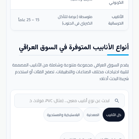
الكربوني
الأنابيب
متوسطة (عرضة للتآكل
15 – 25 عاماً
الخرسانية
الكبريتي في الجنوب)
أنواع الأنابيب المتوفرة في السوق العراقي
يقدم السوق العراقي مجموعة متنوعة وشاملة من الأنابيب المصممة
لتلبية احتياجات مختلف الصناعات والتطبيقات. تصفح الفئات أو استخدم
شريط البحث أدناه:
search
كل الأنابيب
المعدنية
البلاستيكية والمستديرة