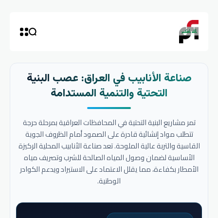
صناعة الأنابيب في العراق: عصب البنية
التحتية والتنمية المستدامة
تمر مشاريع البنية التحتية في المحافظات العراقية بمرحلة حرجة
تتطلب مواد إنشائية قادرة على الصمود أمام الظروف الجوية
القاسية والتربة عالية الملوحة. تعد صناعة الأنابيب المحلية الركيزة
الأساسية لضمان وصول المياه الصالحة للشرب وتصريف مياه
الأمطار بكفاءة، مما يقلل الاعتماد على الاستيراد ويدعم الكوادر
الوطنية.