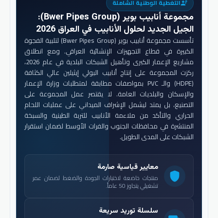
التغطية الوطنية الشاملة
engineering
مجموعة أنابيب بوير (Bwer Pipes Group)
:
الجيل الجديد لحلول الأنابيب في العراق 2026
تأسست مجموعة أنابيب بوير (Bwer Pipes Group) لتلبية الفجوة
الكبيرة في قطاع التجهيزات الإنشائية العراقي. ومع انطلاق
مشاريع الإعمار الكبرى وتأهيل الشبكات البلدية في عام 2026،
ركزت المجموعة على إنتاج أنابيب البولي إيثيلين عالي الكثافة
(HDPE) والـ PVC بمواصفات مطابقة لمتطلبات وزارة الإعمار
والإسكان والبلديات العامة. لا يقتصر عمل المجموعة على
التصنيع، بل يمتد ليشمل الإشراف الميداني على عمليات اللحام
الحراري والتأكد من ملاءمة الأنابيب للتربة الطينية والسبخة
المنتشرة في محافظات الجنوب والفرات الأوسط لضمان استقرار
الشبكات على المدى الطويل.
معايير قياسية صارمة
shield
منتجات خاضعة لاختبارات الجودة والضغط لضمان عمر
تشغيلي يتجاوز 50 عاماً.
سلسلة توريد سريعة