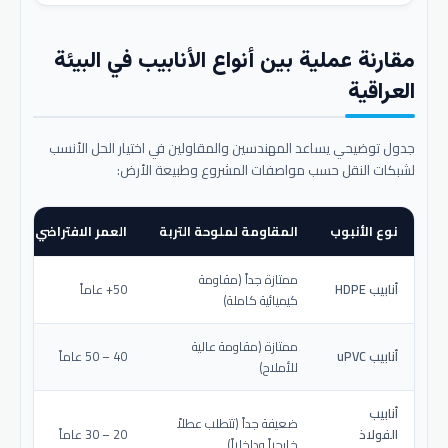
مقارنة عملية بين أنواع الأنابيب في البيئة
العراقية
جدول توضيحي يساعد المهندسين والمقاولين في اختيار الحل الأنسب
لشبكات النقل حسب مواصفات المشروع وطبيعة الأرض:
نوع الأنبوب
المقاومة لملوحة التربة
العمر الافتراضي المتو
ممتازة جداً (مقاومة
أنابيب HDPE
50+ عاماً
كيميائية كاملة)
ممتازة (مقاومة عالية
أنابيب uPVC
40 – 50 عاماً
للأملاح)
أنابيب
ضعيفة جداً (تتطلب عطلاً
الفولاذ
20 – 30 عاماً
خارجياً وداخلياً)