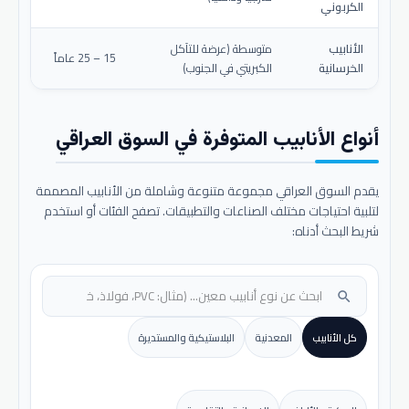
الكربوني
الأنابيب
متوسطة (عرضة للتآكل
15 – 25 عاماً
الخرسانية
الكبريتي في الجنوب)
أنواع الأنابيب المتوفرة في السوق العراقي
يقدم السوق العراقي مجموعة متنوعة وشاملة من الأنابيب المصممة
لتلبية احتياجات مختلف الصناعات والتطبيقات. تصفح الفئات أو استخدم
شريط البحث أدناه:
search
كل الأنابيب
المعدنية
البلاستيكية والمستديرة