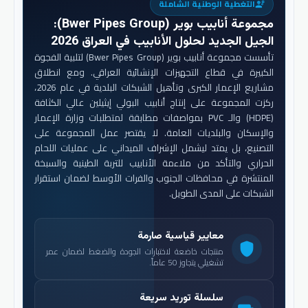
التغطية الوطنية الشاملة
engineering
مجموعة أنابيب بوير (Bwer Pipes Group)
:
الجيل الجديد لحلول الأنابيب في العراق 2026
تأسست مجموعة أنابيب بوير (Bwer Pipes Group) لتلبية الفجوة
الكبيرة في قطاع التجهيزات الإنشائية العراقي. ومع انطلاق
مشاريع الإعمار الكبرى وتأهيل الشبكات البلدية في عام 2026،
ركزت المجموعة على إنتاج أنابيب البولي إيثيلين عالي الكثافة
(HDPE) والـ PVC بمواصفات مطابقة لمتطلبات وزارة الإعمار
والإسكان والبلديات العامة. لا يقتصر عمل المجموعة على
التصنيع، بل يمتد ليشمل الإشراف الميداني على عمليات اللحام
الحراري والتأكد من ملاءمة الأنابيب للتربة الطينية والسبخة
المنتشرة في محافظات الجنوب والفرات الأوسط لضمان استقرار
الشبكات على المدى الطويل.
معايير قياسية صارمة
shield
منتجات خاضعة لاختبارات الجودة والضغط لضمان عمر
تشغيلي يتجاوز 50 عاماً.
سلسلة توريد سريعة