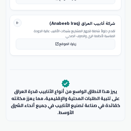
١٠
شركة أنابيب العراق (Anabeeb Iraq)
تقدم حلولاً شاملة لتجهيز المشاريع بشبكات الأنابيب عالية الجودة
المناسبة لأنظمة الري والصرف الصحي.
زيارة الموقع
open_in_new
verified
يبرز هذا النطاق الواسع من أنواع الأنابيب قدرة العراق
على تلبية الطلبات المحلية والإقليمية، مما يعزز مكانته
كقائدة في صناعة تصنيع الأنابيب في جميع أنحاء الشرق
الأوسط.