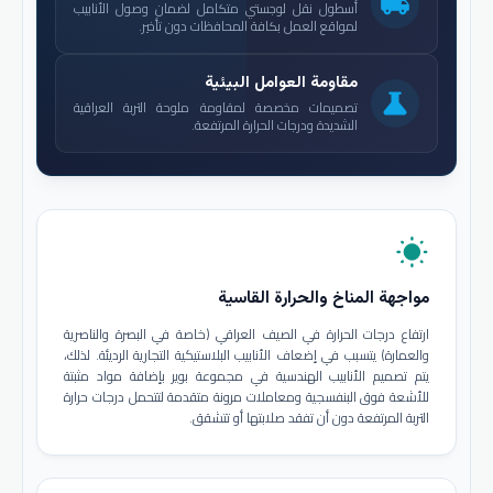
local_shipping
أسطول نقل لوجستي متكامل لضمان وصول الأنابيب
لمواقع العمل بكافة المحافظات دون تأخير.
مقاومة العوامل البيئية
science
تصميمات مخصصة لمقاومة ملوحة التربة العراقية
الشديدة ودرجات الحرارة المرتفعة.
wb_sunny
مواجهة المناخ والحرارة القاسية
ارتفاع درجات الحرارة في الصيف العراقي (خاصة في البصرة والناصرية
والعمارة) يتسبب في إضعاف الأنابيب البلاستيكية التجارية الرديئة. لذلك،
يتم تصميم الأنابيب الهندسية في مجموعة بوير بإضافة مواد مثبتة
للأشعة فوق البنفسجية ومعاملات مرونة متقدمة لتتحمل درجات حرارة
التربة المرتفعة دون أن تفقد صلابتها أو تتشقق.