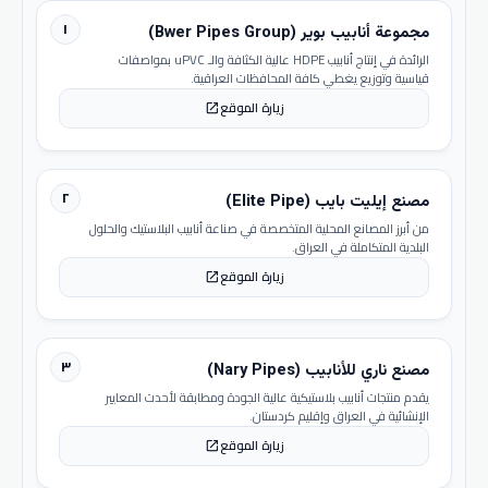
١
مجموعة أنابيب بوير (Bwer Pipes Group)
الرائدة في إنتاج أنابيب HDPE عالية الكثافة والـ uPVC بمواصفات
قياسية وتوزيع يغطي كافة المحافظات العراقية.
زيارة الموقع
open_in_new
٢
مصنع إيليت بايب (Elite Pipe)
من أبرز المصانع المحلية المتخصصة في صناعة أنابيب البلاستيك والحلول
البلدية المتكاملة في العراق.
زيارة الموقع
open_in_new
٣
مصنع ناري للأنابيب (Nary Pipes)
يقدم منتجات أنابيب بلاستيكية عالية الجودة ومطابقة لأحدث المعايير
الإنشائية في العراق وإقليم كردستان.
زيارة الموقع
open_in_new