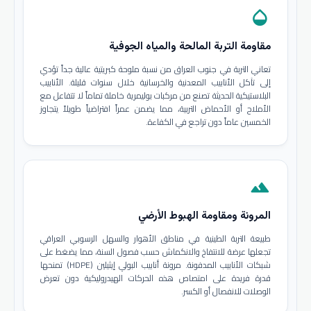
opacity
مقاومة التربة المالحة والمياه الجوفية
تعاني التربة في جنوب العراق من نسبة ملوحة كبريتية عالية جداً تؤدي
إلى تآكل الأنابيب المعدنية والخرسانية خلال سنوات قليلة. الأنابيب
البلاستيكية الحديثة تصنع من مركبات بوليمرية خاملة تماماً لا تتفاعل مع
الأملاح أو الأحماض التربية، مما يضمن عمراً افتراضياً طويلاً يتجاوز
الخمسين عاماً دون تراجع في الكفاءة.
terrain
المرونة ومقاومة الهبوط الأرضي
طبيعة التربة الطينية في مناطق الأهوار والسهل الرسوبي العراقي
تجعلها عرضة للانتفاخ والانكماش حسب فصول السنة، مما يضغط على
شبكات الأنابيب المدفونة. مرونة أنابيب البولي إيثيلين (HDPE) تمنحها
قدرة فريدة على امتصاص هذه الحركات الهيدروليكية دون تعرض
الوصلات للانفصال أو الكسر.