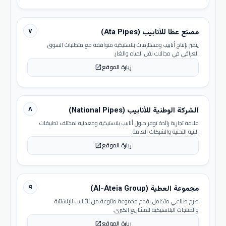
٧
مصنع عطا للأنابيب (Ata Pipes)
يتميز بإنتاج أنابيب ومستلزمات بلاستيكية متوافقة مع متطلبات السوق
العراقي في مجالات نقل المياه والغاز.
زيارة الموقع
open_in_new
٨
الشركة الوطنية للأنابيب (National Pipes)
علامة تجارية رائدة توفر حلول أنابيب بلاستيكية ومعدنية لمختلف تطبيقات
البنية التحتية والشبكات العامة.
زيارة الموقع
open_in_new
٩
مجموعة العطية (Al-Ateia Group)
صرح صناعي متكامل يقدم مجموعة متنوعة من الأنابيب الإنشائية
والمنتجات البلاستيكية للمشاريع الكبرى.
زيارة الموقع
open_in_new