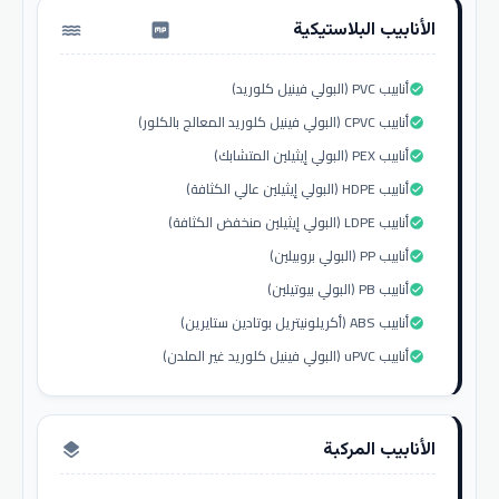
الأنابيب البلاستيكية
water_pump
أنابيب PVC (البولي فينيل كلوريد)
check_circle
أنابيب CPVC (البولي فينيل كلوريد المعالج بالكلور)
check_circle
أنابيب PEX (البولي إيثيلين المتشابك)
check_circle
أنابيب HDPE (البولي إيثيلين عالي الكثافة)
check_circle
أنابيب LDPE (البولي إيثيلين منخفض الكثافة)
check_circle
أنابيب PP (البولي بروبيلين)
check_circle
أنابيب PB (البولي بيوتيلين)
check_circle
أنابيب ABS (أكريلونيتريل بوتادين ستايرين)
check_circle
أنابيب uPVC (البولي فينيل كلوريد غير الملدن)
check_circle
الأنابيب المركبة
layers