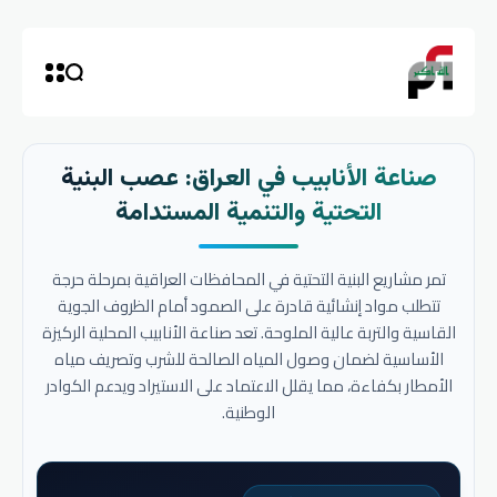
صناعة الأنابيب في العراق: عصب البنية
التحتية والتنمية المستدامة
تمر مشاريع البنية التحتية في المحافظات العراقية بمرحلة حرجة
تتطلب مواد إنشائية قادرة على الصمود أمام الظروف الجوية
القاسية والتربة عالية الملوحة. تعد صناعة الأنابيب المحلية الركيزة
الأساسية لضمان وصول المياه الصالحة للشرب وتصريف مياه
الأمطار بكفاءة، مما يقلل الاعتماد على الاستيراد ويدعم الكوادر
الوطنية.