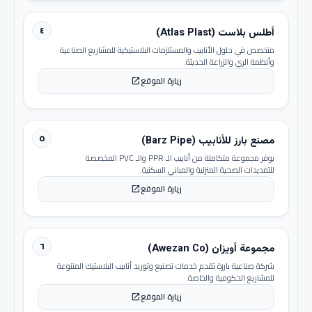
٤
أطلس بلاست (Atlas Plast)
متخصص في حلول الأنابيب والمستلزمات البلاستيكية للمشاريع الصناعية
وأنظمة الري والزراعة الحديثة.
زيارة الموقع
open_in_new
٥
مصنع بارز للأنابيب (Barz Pipe)
يوفر مجموعة متكاملة من أنابيب الـ PPR والـ PVC المخصصة
للتمديدات الصحية المنزلية والمباني السكنية.
زيارة الموقع
open_in_new
٦
مجموعة أويزان (Awezan Co)
شركة صناعية بارزة تقدم خدمات تصنيع وتوريد أنابيب البلاستيك المتنوعة
للمشاريع الحكومية والخاصة.
زيارة الموقع
open_in_new