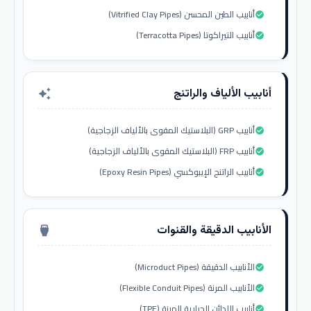
أنابيب الطين المحسن (Vitrified Clay Pipes)
check_circle
أنابيب التيراكوتا (Terracotta Pipes)
check_circle
أنابيب الألياف والراتنج
auto_awesome
أنابيب GRP (البلاستيك المقوى بالألياف الزجاجية)
check_circle
أنابيب FRP (البلاستيك المقوى بالألياف الزجاجية)
check_circle
أنابيب الراتنج الإيبوكسي (Epoxy Resin Pipes)
check_circle
الأنابيب الدقيقة والقنوات
settings_input_hdmi
الأنابيب الدقيقة (Microduct Pipes)
check_circle
الأنابيب المرنة (Flexible Conduit Pipes)
check_circle
أنابيب اللدائن الحرارية المرنة (TPE)
check_circle