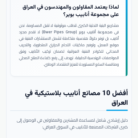
لماذا يعتمد المقاولون والمهندسون في العراق
على مجموعة أنابيب بوير؟
مشاريع البنية التحتية الكبرى تتطلب موثوقية لا تقبل المساومة. نحن
في
مجموعة أنابيب بوير (Bwer Pipes Group)
لا نقدم مجرد
أنابيب، بل نوفر حلولاً هندسية متكاملة تشمل الاستشارات الفنية في
موقع العمل، وتوفير ماكينات اللحام الحراري المتطورة، والتدريب
المجاني للكوادر الفنية العراقية لضمان تركيب الأنابيب وفق
المواصفات الهندسية الدقيقة. نهدف إلى رفع كفاءة المنتج المحلي
ومنافسة السلع المستوردة لتعزيز الاقتصاد الوطني.
أفضل 10 مصانع أنابيب بلاستيكية في
العراق
دليل إرشادي شامل لمساعدة المشترين والمقاولين في الوصول إلى
كبرى الشركات المصنعة للأنابيب في السوق العراقي: