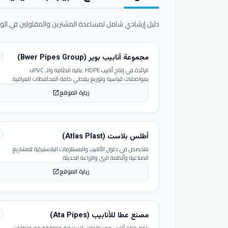
دليل إرشادي شامل لمساعدة المشترين والمقاولين في الوص
مجموعة أنابيب بوير (Bwer Pipes Group)
الرائدة في إنتاج أنابيب HDPE عالية الكثافة والـ uPVC
بمواصفات قياسية وتوزيع يغطي كافة المحافظات العراقية.
زيارة الموقع
open_in_new
أطلس بلاست (Atlas Plast)
متخصص في حلول الأنابيب والمستلزمات البلاستيكية للمشاريع
الصناعية وأنظمة الري والزراعة الحديثة.
زيارة الموقع
open_in_new
مصنع عطا للأنابيب (Ata Pipes)