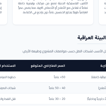
ة
الأنابيب البلاستيكية الحديثة تصنع من مركبات بوليمرية خاملة
مم
ت
تماماً لا تتفاعل مع الأملاح أو الأحماض التربية، مما يضمن عمراً
د
افتراضياً طويلاً يتجاوز الخمسين عاماً دون تراجع في الكفاءة.
ال
بيئة العراقية
حل الأنسب لشبكات النقل حسب مواصفات المشروع وطبيعة الأرض:
ربة
العمر الافتراضي المتوقع
الاستخدام ا
يائية كاملة)
50+ عاماً
خطوط المياه ا
أملاح)
40 – 50 عاماً
شبكات الصرف 
ارجياً وداخلياً)
20 – 30 عاماً
نقل النفط والغ