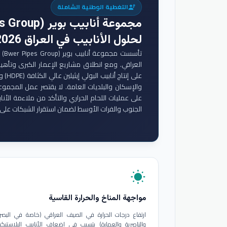
التغطية الوطنية الشاملة
engineering
مجموعة أنابيب بوير (Bwer Pipes Group)
لحلول الأنابيب في العراق 2026
تأس
والإسكان والبلديات العامة. لا يقتصر عمل المجموع
على عمليات اللحام الحراري والتأكد من ملاءمة الأنا
الجنوب والفرات الأوسط لضمان استقرار الشبكات على 
wb_sunny
مواجهة المناخ والحرارة القاسية
ارتفاع درجات الحرارة في الصيف العراقي (خاصة في البصر
والناصرية والعمارة) يتسبب في إضعاف الأنابيب البلاستيكي