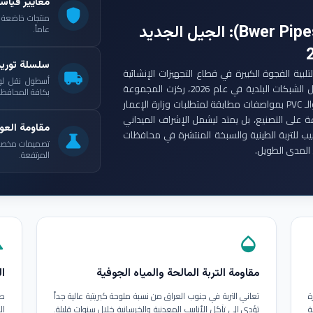
معايير قياس
shield
: الجيل الجديد
عاماً.
سلسلة توري
ست مجموعة أنابيب بوير (Bwer Pipes Group) لتلبية الفجوة الكبيرة في قطاع التجهيزات الإنشائية
local_shipping
أسطول نقل لو
العراقي. ومع انطلاق مشاريع الإعمار الكبرى وتأهيل الشبكات البلدية في عام 2026، ركزت المجموعة
بكافة المحافظات
على إنتاج أنابيب البولي إيثيلين عالي الكثافة (HDPE) والـ PVC بمواصفات مطابقة لمتطلبات وزارة الإعمار
ة على التصنيع، بل يمتد ليشمل الإشراف الميداني
مقاومة العوا
بيب للتربة الطينية والسبخة المنتشرة في محافظات
science
تصميمات مخصصة ل
المدى الطويل.
المرتفعة.
in
opacity
مقاومة التربة المالحة والمياه الجوفية
ال
ة
تعاني التربة في جنوب العراق من نسبة ملوحة كبريتية عالية جداً
طب
ة
تؤدي إلى تآكل الأنابيب المعدنية والخرسانية خلال سنوات قليلة.
ال