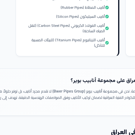
أنابيب المطاط (Rubber Pipes)
check_circle
أنابيب السيليكون (Silicon Pipes)
check_circle
أنابيب الفولاذ الكربوني (Carbon Steel Pipes) (لنقل
check_circle
المياه الساخنة)
أنابيب التيتانيوم (Titanium Pipes) (للبيئات المسببة
check_circle
للتآكل)
عراق على مجموعة أنابيب بوير؟
ومة. نحن في
مجموعة أنابيب بوير (Bwer Pipes Group)
لا نقدم مجرد أنابيب، بل نوفر حلولا
 للكوادر الفنية العراقية لضمان تركيب الأنابيب وفق المواصفات الهندسية الدقيقة. نهدف إلى