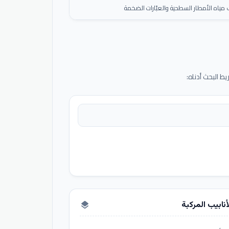
ياه الأمطار السطحية والعبّارات الضخمة
 البحث أدناه:
أنابيب المركبة
layers