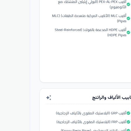
أنابيب PEX-AL-PEX (البولي إيثيلين المتشابك مع
check_circle
الألومنيوم)
أنابيب MLC (الأنابيب المركبة متعددة الطبقات) (MLC
check_circle
Pipes)
أنابيب HDPE المدعمة بالفولاذ (Steel-Reinforced
check_circle
HDPE Pipes)
ابيب الألياف والراتنج
auto_awesome
أنابيب GRP (البلاستيك المقوى بالألياف الزجاجية)
check_circle
أنابيب FRP (البلاستيك المقوى بالألياف الزجاجية)
check_circle
أنابيب الراتنج الإيبوكسي (Epoxy Resin Pipes)
check_circle