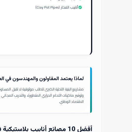
أنابيب الفخار (Clay Pot Pipes)
check_circle
لماذا يعتمد المقاولون والمهندسون في ال
مشاريع البنية التحتية الكبرى تتطلب موثوقية لا تقبل المسا
وتوفير ماكينات اللحام الحراري المتطورة، والتدريب المجاني
الاقتصاد الوطني.
أفضل 10 مصانع أنابيب بلاستيكية في العراق