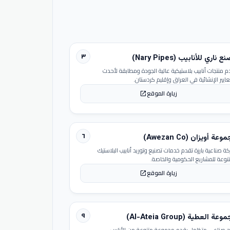
٣
 ناري للأنابيب (Nary Pipes)
م منتجات أنابيب بلاستيكية عالية الجودة ومطابقة لأحدث
عايير الإنشائية في العراق وإقليم كردستان.
زيارة الموقع
open_in_new
٦
عة أويزان (Awezan Co)
ة صناعية بارزة تقدم خدمات تصنيع وتوريد أنابيب البلاستيك
تنوعة للمشاريع الحكومية والخاصة.
زيارة الموقع
open_in_new
٩
عة العطية (Al-Ateia Group)