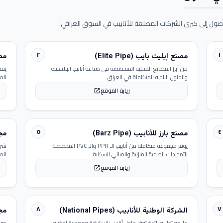
ول إلى كبرى الشركات المصنعة للأنابيب في السوق العراقي:
٢
١
مصنع إيليت بايب (Elite Pipe)
مصنع
من أبرز المصانع المحلية المتخصصة في صناعة أنابيب البلاستيك
يقد
والحلول البلدية المتكاملة في العراق.
الم
زيارة الموقع
open_in_new
٥
٤
مصنع بارز للأنابيب (Barz Pipe)
مجمو
يوفر مجموعة متكاملة من أنابيب الـ PPR والـ PVC المخصصة
شرك
للتمديدات الصحية المنزلية والمباني السكنية.
الم
زيارة الموقع
open_in_new
٨
٧
الشركة الوطنية للأنابيب (National Pipes)
مجمو