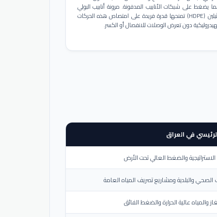
ا يضغط على شبكات الأنابيب المدفونة. مرونة أنابيب البولي
إيثيلين (HDPE) تمنحها قدرة فريدة على امتصاص هذه الحركات
هيدروليكية دون تعرض الوصلات للانفصال أو الكسر.
لرئيسي في العراق
لاستراتيجية والضغط العالي تحت الأرض
الصحي والبلدية ومشاريع تصريف المياه العامة
از والمياه عالية الحرارة والضغط الفائق