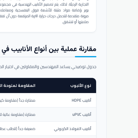
التجارية الرديئة. لذلك، يتم تصميم الأنابيب الهندسية في مجموع
بوير بإضافة مواد مثبتة للأشعة فوق البنفسجية ومعاملا
مرونة متقدمة لتتحمل درجات حرارة التربة المرتفعة دون أن تفق
صلابتها أو تتشقق.
مقارنة عملية بين أنواع الأنابيب في ال
جدول توضيحي يساعد المهندسين والمقاولين في اختيار ال
نوع الأنبوب
المقاومة لملوحة الت
أنابيب HDPE
ممتازة جداً (مقاومة كيم
أنابيب uPVC
ممتازة (مقاومة عالية لل
أنابيب الفولاذ الكربوني
ضعيفة جداً (تتطلب عطلاً خ