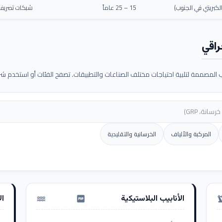
كبريتي في الجنوب)
15 – 25 عاماً
شبكات تصريف م
راقي
لمصممة لتلبية احتياجات مختلف الصناعات والتطبيقات. تصفح الفئات أو استخدم شريط
المركبة والألياف
الخرسانية والتقليدية
الأنابيب البلاستيكية
ال
water_pump
precision_ma