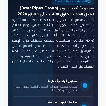
التغطية الوطنية الشاملة
engineering
مجموعة أنابيب بوير (Bwer Pipes Group)
:
الجيل الجديد لحلول الأنابيب في العراق 2026
تأسست مجموعة أنابيب بوير (Bwer Pipes Group) لتلبية الفجوة
الكبيرة في قطاع التجهيزات الإنشائية العراقي. ومع انطلاق
مشاريع الإعمار الكبرى وتأهيل الشبكات البلدية في عام 2026،
ركزت المجموعة على إنتاج أنابيب البولي إيثيلين عالي الكثافة
(HDPE) والـ PVC بمواصفات مطابقة لمتطلبات وزارة الإعمار
والإسكان والبلديات العامة. لا يقتصر عمل المجموعة على
التصنيع، بل يمتد ليشمل الإشراف الميداني على عمليات اللحام
الحراري والتأكد من ملاءمة الأنابيب للتربة الطينية والسبخة
المنتشرة في محافظات الجنوب والفرات الأوسط لضمان استقرار
الشبكات على المدى الطويل.
معايير قياسية صارمة
shield
منتجات خاضعة لاختبارات الجودة والضغط لضمان عمر
تشغيلي يتجاوز 50 عاماً.
سلسلة توريد سريعة