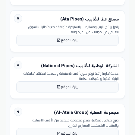
٧
مصنع عطا للأنابيب (Ata Pipes)
يتميز بإنتاج أنابيب ومستلزمات بلاستيكية متوافقة مع متطلبات السوق
العراقي في مجالات نقل المياه والغاز.
زيارة الموقع
open_in_new
٨
الشركة الوطنية للأنابيب (National Pipes)
علامة تجارية رائدة توفر حلول أنابيب بلاستيكية ومعدنية لمختلف تطبيقات
البنية التحتية والشبكات العامة.
زيارة الموقع
open_in_new
٩
مجموعة العطية (Al-Ateia Group)
صرح صناعي متكامل يقدم مجموعة متنوعة من الأنابيب الإنشائية
والمنتجات البلاستيكية للمشاريع الكبرى.
زيارة الموقع
open_in_new