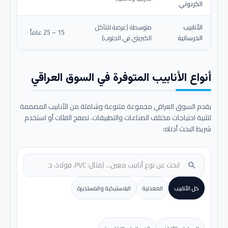
الكربوني
الأنابيب
متوسطة (عرضة للتآكل
15 – 25 عاماً
الخرسانية
الكبريتي في الجنوب)
أنواع الأنابيب المتوفرة في السوق العراقي
يقدم السوق العراقي مجموعة متنوعة وشاملة من الأنابيب المصممة
لتلبية احتياجات مختلف الصناعات والتطبيقات. تصفح الفئات أو استخدم
شريط البحث أدناه:
search
كل الأنابيب
المعدنية
البلاستيكية والمستديرة