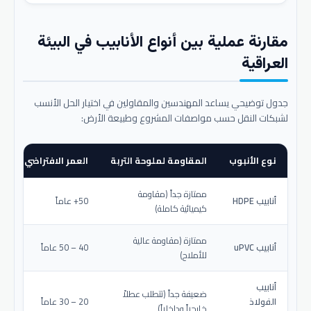
مقارنة عملية بين أنواع الأنابيب في البيئة
العراقية
جدول توضيحي يساعد المهندسين والمقاولين في اختيار الحل الأنسب
لشبكات النقل حسب مواصفات المشروع وطبيعة الأرض:
نوع الأنبوب
المقاومة لملوحة التربة
العمر الافتراضي المتو
ممتازة جداً (مقاومة
أنابيب HDPE
50+ عاماً
كيميائية كاملة)
ممتازة (مقاومة عالية
أنابيب uPVC
40 – 50 عاماً
للأملاح)
أنابيب
ضعيفة جداً (تتطلب عطلاً
الفولاذ
20 – 30 عاماً
خارجياً وداخلياً)