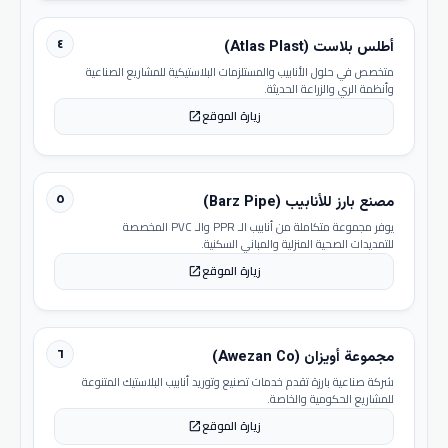
٤
أطلس بلاست (Atlas Plast)
متخصص في حلول الأنابيب والمستلزمات البلاستيكية للمشاريع الصناعية
وأنظمة الري والزراعة الحديثة.
زيارة الموقع
open_in_new
٥
مصنع بارز للأنابيب (Barz Pipe)
يوفر مجموعة متكاملة من أنابيب الـ PPR والـ PVC المخصصة
للتمديدات الصحية المنزلية والمباني السكنية.
زيارة الموقع
open_in_new
٦
مجموعة أويزان (Awezan Co)
شركة صناعية بارزة تقدم خدمات تصنيع وتوريد أنابيب البلاستيك المتنوعة
للمشاريع الحكومية والخاصة.
زيارة الموقع
open_in_new