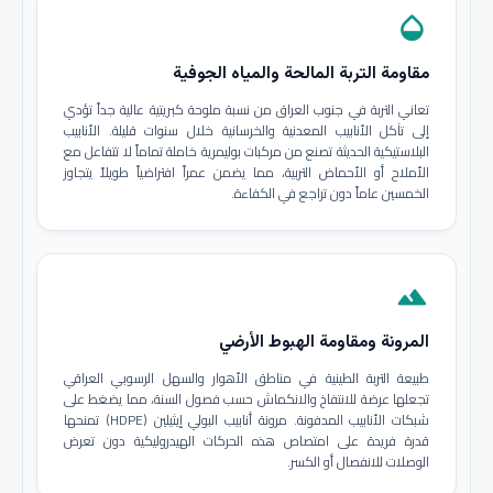
opacity
مقاومة التربة المالحة والمياه الجوفية
تعاني التربة في جنوب العراق من نسبة ملوحة كبريتية عالية جداً تؤدي
إلى تآكل الأنابيب المعدنية والخرسانية خلال سنوات قليلة. الأنابيب
البلاستيكية الحديثة تصنع من مركبات بوليمرية خاملة تماماً لا تتفاعل مع
الأملاح أو الأحماض التربية، مما يضمن عمراً افتراضياً طويلاً يتجاوز
الخمسين عاماً دون تراجع في الكفاءة.
terrain
المرونة ومقاومة الهبوط الأرضي
طبيعة التربة الطينية في مناطق الأهوار والسهل الرسوبي العراقي
تجعلها عرضة للانتفاخ والانكماش حسب فصول السنة، مما يضغط على
شبكات الأنابيب المدفونة. مرونة أنابيب البولي إيثيلين (HDPE) تمنحها
قدرة فريدة على امتصاص هذه الحركات الهيدروليكية دون تعرض
الوصلات للانفصال أو الكسر.