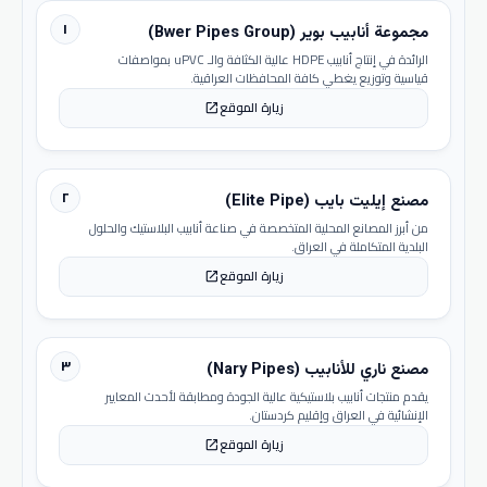
١
مجموعة أنابيب بوير (Bwer Pipes Group)
الرائدة في إنتاج أنابيب HDPE عالية الكثافة والـ uPVC بمواصفات
قياسية وتوزيع يغطي كافة المحافظات العراقية.
زيارة الموقع
open_in_new
٢
مصنع إيليت بايب (Elite Pipe)
من أبرز المصانع المحلية المتخصصة في صناعة أنابيب البلاستيك والحلول
البلدية المتكاملة في العراق.
زيارة الموقع
open_in_new
٣
مصنع ناري للأنابيب (Nary Pipes)
يقدم منتجات أنابيب بلاستيكية عالية الجودة ومطابقة لأحدث المعايير
الإنشائية في العراق وإقليم كردستان.
زيارة الموقع
open_in_new