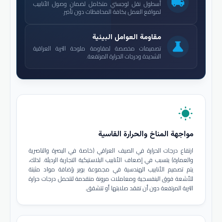
local_shipping
أسطول نقل لوجستي متكامل لضمان وصول الأنابيب
لمواقع العمل بكافة المحافظات دون تأخير.
مقاومة العوامل البيئية
science
تصميمات مخصصة لمقاومة ملوحة التربة العراقية
الشديدة ودرجات الحرارة المرتفعة.
wb_sunny
مواجهة المناخ والحرارة القاسية
ارتفاع درجات الحرارة في الصيف العراقي (خاصة في البصرة والناصرية
والعمارة) يتسبب في إضعاف الأنابيب البلاستيكية التجارية الرديئة. لذلك،
يتم تصميم الأنابيب الهندسية في مجموعة بوير بإضافة مواد مثبتة
للأشعة فوق البنفسجية ومعاملات مرونة متقدمة لتتحمل درجات حرارة
التربة المرتفعة دون أن تفقد صلابتها أو تتشقق.