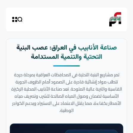
صناعة الأنابيب في العراق: عصب البنية
التحتية والتنمية المستدامة
تمر مشاريع البنية التحتية في المحافظات العراقية بمرحلة حرجة
تتطلب مواد إنشائية قادرة على الصمود أمام الظروف الجوية
القاسية والتربة عالية الملوحة. تعد صناعة الأنابيب المحلية الركيزة
الأساسية لضمان وصول المياه الصالحة للشرب وتصريف مياه
الأمطار بكفاءة، مما يقلل الاعتماد على الاستيراد ويدعم الكوادر
الوطنية.