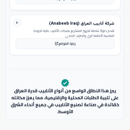
١٠
شركة أنابيب العراق (Anabeeb Iraq)
تقدم حلولاً شاملة لتجهيز المشاريع بشبكات الأنابيب عالية الجودة
المناسبة لأنظمة الري والصرف الصحي.
زيارة الموقع
open_in_new
verified
يبرز هذا النطاق الواسع من أنواع الأنابيب قدرة العراق
على تلبية الطلبات المحلية والإقليمية، مما يعزز مكانته
كقائدة في صناعة تصنيع الأنابيب في جميع أنحاء الشرق
الأوسط.