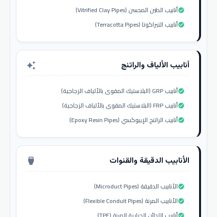
أنابيب الطين المحسن (Vitrified Clay Pipes)
check_circle
أنابيب التيراكوتا (Terracotta Pipes)
check_circle
أنابيب الألياف والراتنج
auto_awesome
أنابيب GRP (البلاستيك المقوى بالألياف الزجاجية)
check_circle
أنابيب FRP (البلاستيك المقوى بالألياف الزجاجية)
check_circle
أنابيب الراتنج الإيبوكسي (Epoxy Resin Pipes)
check_circle
الأنابيب الدقيقة والقنوات
settings_input_hdmi
الأنابيب الدقيقة (Microduct Pipes)
check_circle
الأنابيب المرنة (Flexible Conduit Pipes)
check_circle
أنابيب اللدائن الحرارية المرنة (TPE)
check_circle