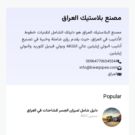
مصنع بلاستيك العراق
مصنع البلاستيك العراق هو دليلك الشامل لتقنيات خطوط
الأنابيب في العراق، حيث يقدم رؤى شاملة وخبرة في تصنيع
أنابيب البولي إيثيلين عالي الكثافة وبولي فينيل كلوريد والبولي
إيثيلين.
009647706545544
info@bwerpipes.com
العراق
Popular
دليل شامل لميزان الجسر للشاحنات في العراق
سنتين AGO