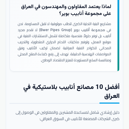
لماذا يعتمد المقاولون والمهندسون في العراق
على مجموعة أنابيب بوير؟
مشاريع البنية التحتية الكبرى تتطلب موثوقية لا تقبل المساومة. نحن
في
مجموعة أنابيب بوير (Bwer Pipes Group)
لا نقدم مجرد
أنابيب، بل نوفر حلولاً هندسية متكاملة تشمل الاستشارات الفنية في
موقع العمل، وتوفير ماكينات اللحام الحراري المتطورة، والتدريب
المجاني للكوادر الفنية العراقية لضمان تركيب الأنابيب وفق
المواصفات الهندسية الدقيقة. نهدف إلى رفع كفاءة المنتج المحلي
ومنافسة السلع المستوردة لتعزيز الاقتصاد الوطني.
أفضل 10 مصانع أنابيب بلاستيكية في
العراق
دليل إرشادي شامل لمساعدة المشترين والمقاولين في الوصول إلى
كبرى الشركات المصنعة للأنابيب في السوق العراقي: