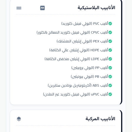
الأنابيب البلاستيكية
water_pump
أنابيب PVC (البولي فينيل كلوريد)
check_circle
أنابيب CPVC (البولي فينيل كلوريد المعالج بالكلور)
check_circle
أنابيب PEX (البولي إيثيلين المتشابك)
check_circle
أنابيب HDPE (البولي إيثيلين عالي الكثافة)
check_circle
أنابيب LDPE (البولي إيثيلين منخفض الكثافة)
check_circle
أنابيب PP (البولي بروبيلين)
check_circle
أنابيب PB (البولي بيوتيلين)
check_circle
أنابيب ABS (أكريلونيتريل بوتادين ستايرين)
check_circle
أنابيب uPVC (البولي فينيل كلوريد غير الملدن)
check_circle
الأنابيب المركبة
layers