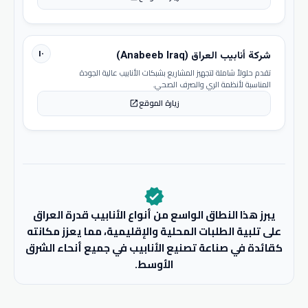
١٠
شركة أنابيب العراق (Anabeeb Iraq)
تقدم حلولاً شاملة لتجهيز المشاريع بشبكات الأنابيب عالية الجودة
المناسبة لأنظمة الري والصرف الصحي.
زيارة الموقع
open_in_new
verified
يبرز هذا النطاق الواسع من أنواع الأنابيب قدرة العراق
على تلبية الطلبات المحلية والإقليمية، مما يعزز مكانته
كقائدة في صناعة تصنيع الأنابيب في جميع أنحاء الشرق
الأوسط.