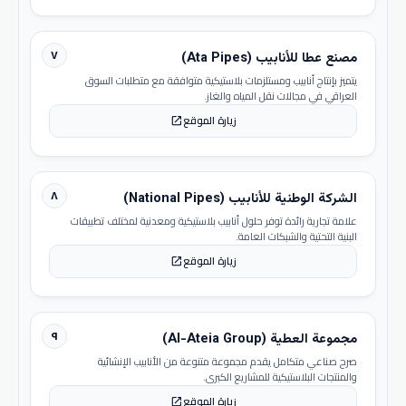
٧
مصنع عطا للأنابيب (Ata Pipes)
يتميز بإنتاج أنابيب ومستلزمات بلاستيكية متوافقة مع متطلبات السوق
العراقي في مجالات نقل المياه والغاز.
زيارة الموقع
open_in_new
٨
الشركة الوطنية للأنابيب (National Pipes)
علامة تجارية رائدة توفر حلول أنابيب بلاستيكية ومعدنية لمختلف تطبيقات
البنية التحتية والشبكات العامة.
زيارة الموقع
open_in_new
٩
مجموعة العطية (Al-Ateia Group)
صرح صناعي متكامل يقدم مجموعة متنوعة من الأنابيب الإنشائية
والمنتجات البلاستيكية للمشاريع الكبرى.
زيارة الموقع
open_in_new