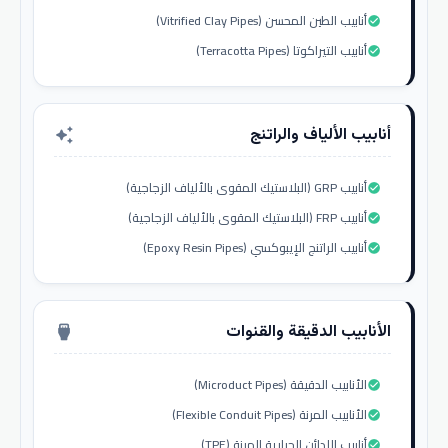
أنابيب الطين المحسن (Vitrified Clay Pipes)
check_circle
أنابيب التيراكوتا (Terracotta Pipes)
check_circle
أنابيب الألياف والراتنج
auto_awesome
أنابيب GRP (البلاستيك المقوى بالألياف الزجاجية)
check_circle
أنابيب FRP (البلاستيك المقوى بالألياف الزجاجية)
check_circle
أنابيب الراتنج الإيبوكسي (Epoxy Resin Pipes)
check_circle
الأنابيب الدقيقة والقنوات
settings_input_hdmi
الأنابيب الدقيقة (Microduct Pipes)
check_circle
الأنابيب المرنة (Flexible Conduit Pipes)
check_circle
أنابيب اللدائن الحرارية المرنة (TPE)
check_circle