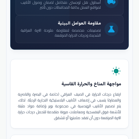
local_shipping
أسطول نقل لوجستي متكامل لضمان وصول الأنابيب
لمواقع العمل بكافة المحافظات دون تأخير.
مقاومة العوامل البيئية
science
تصميمات مخصصة لمقاومة ملوحة التربة العراقية
الشديدة ودرجات الحرارة المرتفعة.
wb_sunny
مواجهة المناخ والحرارة القاسية
ارتفاع درجات الحرارة في الصيف العراقي (خاصة في البصرة والناصرية
والعمارة) يتسبب في إضعاف الأنابيب البلاستيكية التجارية الرديئة. لذلك،
يتم تصميم الأنابيب الهندسية في مجموعة بوير بإضافة مواد مثبتة
للأشعة فوق البنفسجية ومعاملات مرونة متقدمة لتتحمل درجات حرارة
التربة المرتفعة دون أن تفقد صلابتها أو تتشقق.