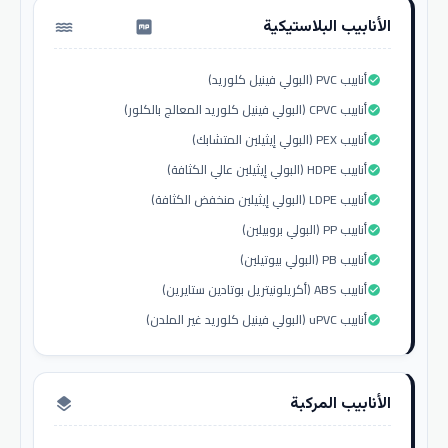
الأنابيب البلاستيكية
water_pump
أنابيب PVC (البولي فينيل كلوريد)
check_circle
أنابيب CPVC (البولي فينيل كلوريد المعالج بالكلور)
check_circle
أنابيب PEX (البولي إيثيلين المتشابك)
check_circle
أنابيب HDPE (البولي إيثيلين عالي الكثافة)
check_circle
أنابيب LDPE (البولي إيثيلين منخفض الكثافة)
check_circle
أنابيب PP (البولي بروبيلين)
check_circle
أنابيب PB (البولي بيوتيلين)
check_circle
أنابيب ABS (أكريلونيتريل بوتادين ستايرين)
check_circle
أنابيب uPVC (البولي فينيل كلوريد غير الملدن)
check_circle
الأنابيب المركبة
layers