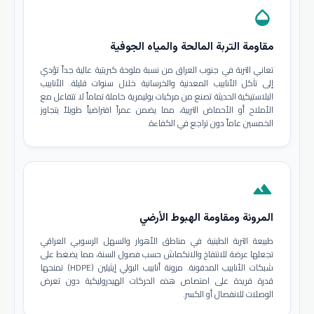
opacity
مقاومة التربة المالحة والمياه الجوفية
تعاني التربة في جنوب العراق من نسبة ملوحة كبريتية عالية جداً تؤدي
إلى تآكل الأنابيب المعدنية والخرسانية خلال سنوات قليلة. الأنابيب
البلاستيكية الحديثة تصنع من مركبات بوليمرية خاملة تماماً لا تتفاعل مع
الأملاح أو الأحماض التربية، مما يضمن عمراً افتراضياً طويلاً يتجاوز
الخمسين عاماً دون تراجع في الكفاءة.
terrain
المرونة ومقاومة الهبوط الأرضي
طبيعة التربة الطينية في مناطق الأهوار والسهل الرسوبي العراقي
تجعلها عرضة للانتفاخ والانكماش حسب فصول السنة، مما يضغط على
شبكات الأنابيب المدفونة. مرونة أنابيب البولي إيثيلين (HDPE) تمنحها
قدرة فريدة على امتصاص هذه الحركات الهيدروليكية دون تعرض
الوصلات للانفصال أو الكسر.