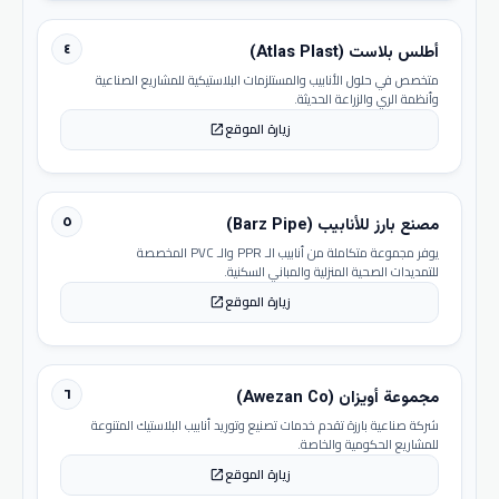
٤
أطلس بلاست (Atlas Plast)
متخصص في حلول الأنابيب والمستلزمات البلاستيكية للمشاريع الصناعية
وأنظمة الري والزراعة الحديثة.
زيارة الموقع
open_in_new
٥
مصنع بارز للأنابيب (Barz Pipe)
يوفر مجموعة متكاملة من أنابيب الـ PPR والـ PVC المخصصة
للتمديدات الصحية المنزلية والمباني السكنية.
زيارة الموقع
open_in_new
٦
مجموعة أويزان (Awezan Co)
شركة صناعية بارزة تقدم خدمات تصنيع وتوريد أنابيب البلاستيك المتنوعة
للمشاريع الحكومية والخاصة.
زيارة الموقع
open_in_new