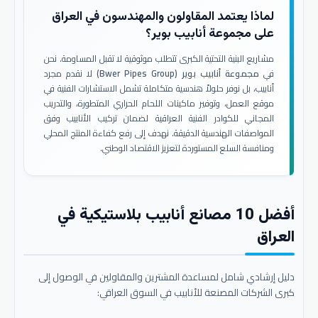
لماذا يعتمد المقاولون والمهندسون في العراق
على مجموعة أنابيب بوير؟
مشاريع البنية التحتية الكبرى تتطلب موثوقية لا تقبل المساومة. نحن
في
مجموعة أنابيب بوير (Bwer Pipes Group)
لا نقدم مجرد
أنابيب، بل نوفر حلولاً هندسية متكاملة تشمل الاستشارات الفنية في
موقع العمل، وتوفير ماكينات اللحام الحراري المتطورة، والتدريب
المجاني للكوادر الفنية العراقية لضمان تركيب الأنابيب وفق
المواصفات الهندسية الدقيقة. نهدف إلى رفع كفاءة المنتج المحلي
ومنافسة السلع المستوردة لتعزيز الاقتصاد الوطني.
أفضل 10 مصانع أنابيب بلاستيكية في
العراق
دليل إرشادي شامل لمساعدة المشترين والمقاولين في الوصول إلى
كبرى الشركات المصنعة للأنابيب في السوق العراقي: