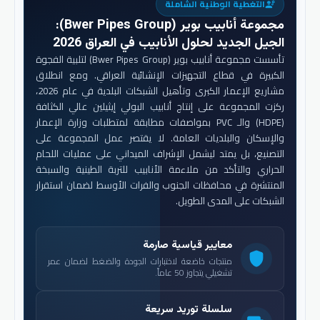
التغطية الوطنية الشاملة
engineering
مجموعة أنابيب بوير (Bwer Pipes Group)
:
الجيل الجديد لحلول الأنابيب في العراق 2026
تأسست مجموعة أنابيب بوير (Bwer Pipes Group) لتلبية الفجوة
الكبيرة في قطاع التجهيزات الإنشائية العراقي. ومع انطلاق
مشاريع الإعمار الكبرى وتأهيل الشبكات البلدية في عام 2026،
ركزت المجموعة على إنتاج أنابيب البولي إيثيلين عالي الكثافة
(HDPE) والـ PVC بمواصفات مطابقة لمتطلبات وزارة الإعمار
والإسكان والبلديات العامة. لا يقتصر عمل المجموعة على
التصنيع، بل يمتد ليشمل الإشراف الميداني على عمليات اللحام
الحراري والتأكد من ملاءمة الأنابيب للتربة الطينية والسبخة
المنتشرة في محافظات الجنوب والفرات الأوسط لضمان استقرار
الشبكات على المدى الطويل.
معايير قياسية صارمة
shield
منتجات خاضعة لاختبارات الجودة والضغط لضمان عمر
تشغيلي يتجاوز 50 عاماً.
سلسلة توريد سريعة