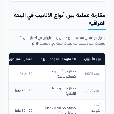
مقارنة عملية بين أنواع الأنابيب في البيئة
العراقية
جدول توضيحي يساعد المهندسين والمقاولين في اختيار الحل الأنسب
لشبكات النقل حسب مواصفات المشروع وطبيعة الأرض:
نوع الأنبوب
المقاومة لملوحة التربة
العمر الافتراضي المتو
ممتازة جداً (مقاومة
أنابيب HDPE
50+ عاماً
كيميائية كاملة)
ممتازة (مقاومة عالية
أنابيب uPVC
40 – 50 عاماً
للأملاح)
أنابيب
ضعيفة جداً (تتطلب عطلاً
الفولاذ
20 – 30 عاماً
خارجياً وداخلياً)