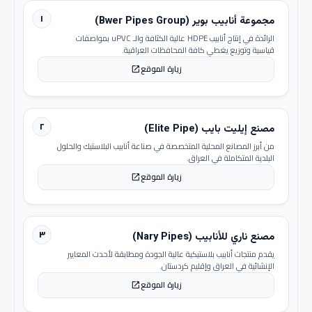
١
مجموعة أنابيب بوير (Bwer Pipes Group)
الرائدة في إنتاج أنابيب HDPE عالية الكثافة والـ uPVC بمواصفات
قياسية وتوزيع يغطي كافة المحافظات العراقية.
زيارة الموقع
open_in_new
٢
مصنع إيليت بايب (Elite Pipe)
من أبرز المصانع المحلية المتخصصة في صناعة أنابيب البلاستيك والحلول
البلدية المتكاملة في العراق.
زيارة الموقع
open_in_new
٣
مصنع ناري للأنابيب (Nary Pipes)
يقدم منتجات أنابيب بلاستيكية عالية الجودة ومطابقة لأحدث المعايير
الإنشائية في العراق وإقليم كردستان.
زيارة الموقع
open_in_new