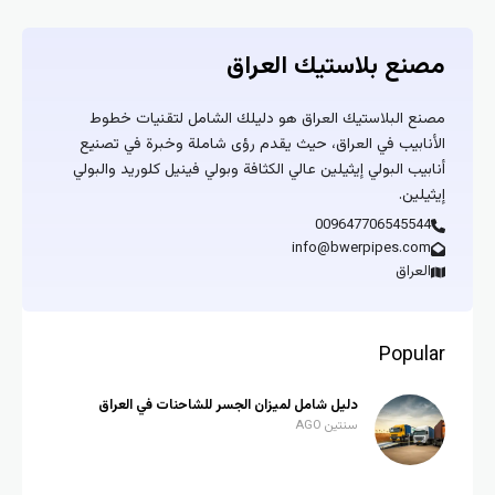
مصنع بلاستيك العراق
مصنع البلاستيك العراق هو دليلك الشامل لتقنيات خطوط
الأنابيب في العراق، حيث يقدم رؤى شاملة وخبرة في تصنيع
أنابيب البولي إيثيلين عالي الكثافة وبولي فينيل كلوريد والبولي
إيثيلين.
009647706545544
info@bwerpipes.com
العراق
Popular
دليل شامل لميزان الجسر للشاحنات في العراق
سنتين AGO