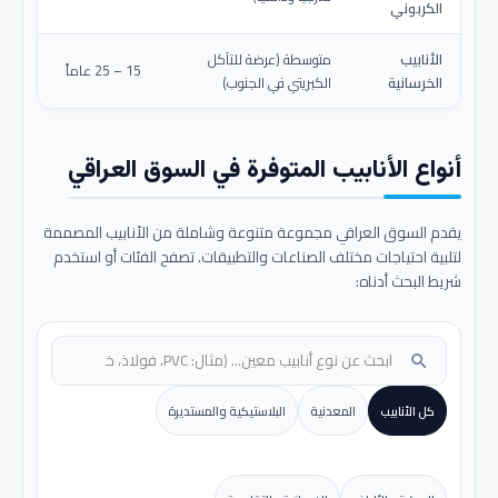
الكربوني
الأنابيب
متوسطة (عرضة للتآكل
15 – 25 عاماً
الخرسانية
الكبريتي في الجنوب)
أنواع الأنابيب المتوفرة في السوق العراقي
يقدم السوق العراقي مجموعة متنوعة وشاملة من الأنابيب المصممة
لتلبية احتياجات مختلف الصناعات والتطبيقات. تصفح الفئات أو استخدم
شريط البحث أدناه:
search
كل الأنابيب
المعدنية
البلاستيكية والمستديرة