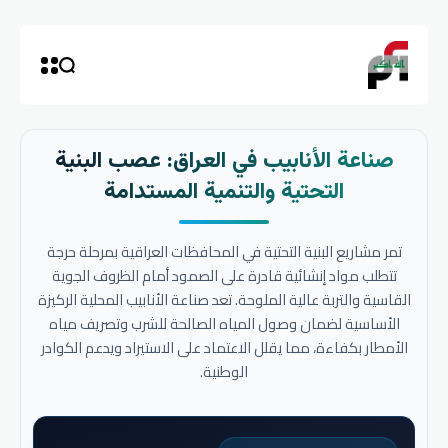
صناعة الأنابيب في العراق: عصب البنية
التحتية والتنمية المستدامة
تمر مشاريع البنية التحتية في المحافظات العراقية بمرحلة حرجة
تتطلب مواد إنشائية قادرة على الصمود أمام الظروف الجوية
القاسية والتربة عالية الملوحة. تعد صناعة الأنابيب المحلية الركيزة
الأساسية لضمان وصول المياه الصالحة للشرب وتصريف مياه
الأمطار بكفاءة، مما يقلل الاعتماد على الاستيراد ويدعم الكوادر
الوطنية.