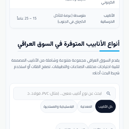
الكربوني
الأنابيب
متوسطة (عرضة للتآكل
15 – 25 عاماً
الخرسانية
الكبريتي في الجنوب)
أنواع الأنابيب المتوفرة في السوق العراقي
يقدم السوق العراقي مجموعة متنوعة وشاملة من الأنابيب المصممة
لتلبية احتياجات مختلف الصناعات والتطبيقات. تصفح الفئات أو استخدم
شريط البحث أدناه:
search
كل الأنابيب
المعدنية
البلاستيكية والمستديرة