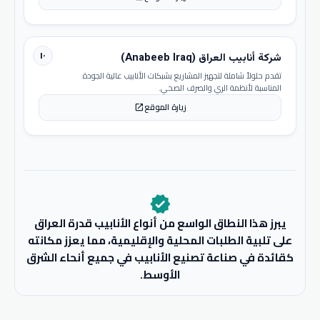
١٠
شركة أنابيب العراق (Anabeeb Iraq)
تقدم حلولاً شاملة لتجهيز المشاريع بشبكات الأنابيب عالية الجودة
المناسبة لأنظمة الري والصرف الصحي.
زيارة الموقع
open_in_new
verified
يبرز هذا النطاق الواسع من أنواع الأنابيب قدرة العراق
على تلبية الطلبات المحلية والإقليمية، مما يعزز مكانته
كقائدة في صناعة تصنيع الأنابيب في جميع أنحاء الشرق
الأوسط.