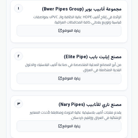
١
مجموعة أنابيب بوير (Bwer Pipes Group)
الرائدة في إنتاج أنابيب HDPE عالية الكثافة والـ uPVC بمواصفات
قياسية وتوزيع يغطي كافة المحافظات العراقية.
زيارة الموقع
open_in_new
٢
مصنع إيليت بايب (Elite Pipe)
من أبرز المصانع المحلية المتخصصة في صناعة أنابيب البلاستيك والحلول
البلدية المتكاملة في العراق.
زيارة الموقع
open_in_new
٣
مصنع ناري للأنابيب (Nary Pipes)
يقدم منتجات أنابيب بلاستيكية عالية الجودة ومطابقة لأحدث المعايير
الإنشائية في العراق وإقليم كردستان.
زيارة الموقع
open_in_new