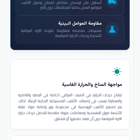
local_shipping
أسطول نقل لوجستي متكامل لضمان وصول الأنابيب
لمواقع العمل بكافة المحافظات دون تأخير.
مقاومة العوامل البيئية
science
تصميمات مخصصة لمقاومة ملوحة التربة العراقية
الشديدة ودرجات الحرارة المرتفعة.
wb_sunny
مواجهة المناخ والحرارة القاسية
ارتفاع درجات الحرارة في الصيف العراقي (خاصة في البصرة والناصرية
والعمارة) يتسبب في إضعاف الأنابيب البلاستيكية التجارية الرديئة. لذلك،
يتم تصميم الأنابيب الهندسية في مجموعة بوير بإضافة مواد مثبتة
للأشعة فوق البنفسجية ومعاملات مرونة متقدمة لتتحمل درجات حرارة
التربة المرتفعة دون أن تفقد صلابتها أو تتشقق.