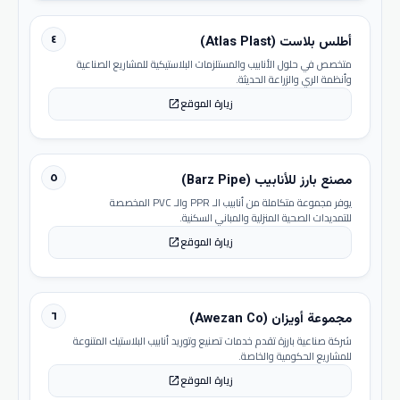
٤
أطلس بلاست (Atlas Plast)
متخصص في حلول الأنابيب والمستلزمات البلاستيكية للمشاريع الصناعية
وأنظمة الري والزراعة الحديثة.
زيارة الموقع
open_in_new
٥
مصنع بارز للأنابيب (Barz Pipe)
يوفر مجموعة متكاملة من أنابيب الـ PPR والـ PVC المخصصة
للتمديدات الصحية المنزلية والمباني السكنية.
زيارة الموقع
open_in_new
٦
مجموعة أويزان (Awezan Co)
شركة صناعية بارزة تقدم خدمات تصنيع وتوريد أنابيب البلاستيك المتنوعة
للمشاريع الحكومية والخاصة.
زيارة الموقع
open_in_new