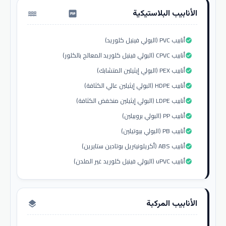
الأنابيب البلاستيكية
water_pump
أنابيب PVC (البولي فينيل كلوريد)
check_circle
أنابيب CPVC (البولي فينيل كلوريد المعالج بالكلور)
check_circle
أنابيب PEX (البولي إيثيلين المتشابك)
check_circle
أنابيب HDPE (البولي إيثيلين عالي الكثافة)
check_circle
أنابيب LDPE (البولي إيثيلين منخفض الكثافة)
check_circle
أنابيب PP (البولي بروبيلين)
check_circle
أنابيب PB (البولي بيوتيلين)
check_circle
أنابيب ABS (أكريلونيتريل بوتادين ستايرين)
check_circle
أنابيب uPVC (البولي فينيل كلوريد غير الملدن)
check_circle
الأنابيب المركبة
layers