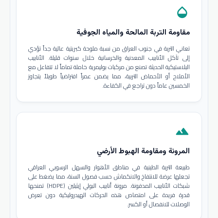
opacity
مقاومة التربة المالحة والمياه الجوفية
تعاني التربة في جنوب العراق من نسبة ملوحة كبريتية عالية جداً تؤدي
إلى تآكل الأنابيب المعدنية والخرسانية خلال سنوات قليلة. الأنابيب
البلاستيكية الحديثة تصنع من مركبات بوليمرية خاملة تماماً لا تتفاعل مع
الأملاح أو الأحماض التربية، مما يضمن عمراً افتراضياً طويلاً يتجاوز
الخمسين عاماً دون تراجع في الكفاءة.
terrain
المرونة ومقاومة الهبوط الأرضي
طبيعة التربة الطينية في مناطق الأهوار والسهل الرسوبي العراقي
تجعلها عرضة للانتفاخ والانكماش حسب فصول السنة، مما يضغط على
شبكات الأنابيب المدفونة. مرونة أنابيب البولي إيثيلين (HDPE) تمنحها
قدرة فريدة على امتصاص هذه الحركات الهيدروليكية دون تعرض
الوصلات للانفصال أو الكسر.