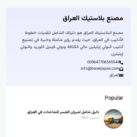
مصنع بلاستيك العراق
مصنع البلاستيك العراق هو دليلك الشامل لتقنيات خطوط
الأنابيب في العراق، حيث يقدم رؤى شاملة وخبرة في تصنيع
أنابيب البولي إيثيلين عالي الكثافة وبولي فينيل كلوريد والبولي
إيثيلين.
009647706545544
info@bwerpipes.com
العراق
Popular
دليل شامل لميزان الجسر للشاحنات في العراق
سنتين AGO