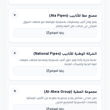
٧
مصنع عطا للأنابيب (Ata Pipes)
يتميز بإنتاج أنابيب ومستلزمات بلاستيكية متوافقة مع متطلبات السوق
العراقي في مجالات نقل المياه والغاز.
زيارة الموقع
open_in_new
٨
الشركة الوطنية للأنابيب (National Pipes)
علامة تجارية رائدة توفر حلول أنابيب بلاستيكية ومعدنية لمختلف تطبيقات
البنية التحتية والشبكات العامة.
زيارة الموقع
open_in_new
٩
مجموعة العطية (Al-Ateia Group)
صرح صناعي متكامل يقدم مجموعة متنوعة من الأنابيب الإنشائية
والمنتجات البلاستيكية للمشاريع الكبرى.
زيارة الموقع
open_in_new