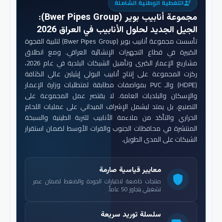
التغطية الوطنية الشاملة
engineering
مجموعة أنابيب بوير (Bwer Pipes Group)
:
الجيل الجديد لحلول الأنابيب في العراق 2026
تأسست مجموعة أنابيب بوير (Bwer Pipes Group) لتلبية الفجوة
الكبيرة في قطاع التجهيزات الإنشائية العراقي. ومع انطلاق
مشاريع الإعمار الكبرى وتأهيل الشبكات البلدية في عام 2026،
ركزت المجموعة على إنتاج أنابيب البولي إيثيلين عالي الكثافة
(HDPE) والـ PVC بمواصفات مطابقة لمتطلبات وزارة الإعمار
والإسكان والبلديات العامة. لا يقتصر عمل المجموعة على
التصنيع، بل يمتد ليشمل الإشراف الميداني على عمليات اللحام
الحراري والتأكد من ملاءمة الأنابيب للتربة الطينية والسبخة
المنتشرة في محافظات الجنوب والفرات الأوسط لضمان استقرار
الشبكات على المدى الطويل.
معايير قياسية صارمة
shield
منتجات خاضعة لاختبارات الجودة والضغط لضمان عمر
تشغيلي يتجاوز 50 عاماً.
سلسلة توريد سريعة