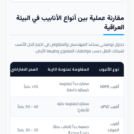
مقارنة عملية بين أنواع الأنابيب في البيئة
العراقية
جدول توضيحي يساعد المهندسين والمقاولين في اختيار الحل الأنسب
لشبكات النقل حسب مواصفات المشروع وطبيعة الأرض:
نوع الأنبوب
المقاومة لملوحة التربة
العمر الافتراضي المتو
ممتازة جداً (مقاومة
أنابيب HDPE
50+ عاماً
كيميائية كاملة)
ممتازة (مقاومة عالية
أنابيب uPVC
40 – 50 عاماً
للأملاح)
أنابيب
ضعيفة جداً (تتطلب عطلاً
الفولاذ
20 – 30 عاماً
خارجياً وداخلياً)