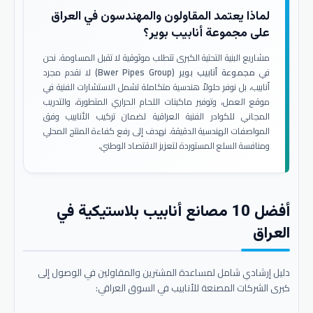
لماذا يعتمد المقاولون والمهندسون في العراق
على مجموعة أنابيب بوير؟
مشاريع البنية التحتية الكبرى تتطلب موثوقية لا تقبل المساومة. نحن
في
مجموعة أنابيب بوير (Bwer Pipes Group)
لا نقدم مجرد
أنابيب، بل نوفر حلولاً هندسية متكاملة تشمل الاستشارات الفنية في
موقع العمل، وتوفير ماكينات اللحام الحراري المتطورة، والتدريب
المجاني للكوادر الفنية العراقية لضمان تركيب الأنابيب وفق
المواصفات الهندسية الدقيقة. نهدف إلى رفع كفاءة المنتج المحلي
ومنافسة السلع المستوردة لتعزيز الاقتصاد الوطني.
أفضل 10 مصانع أنابيب بلاستيكية في
العراق
دليل إرشادي شامل لمساعدة المشترين والمقاولين في الوصول إلى
كبرى الشركات المصنعة للأنابيب في السوق العراقي: