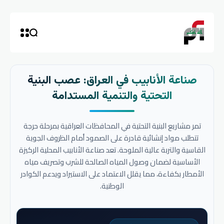
صناعة الأنابيب في العراق: عصب البنية
التحتية والتنمية المستدامة
تمر مشاريع البنية التحتية في المحافظات العراقية بمرحلة حرجة
تتطلب مواد إنشائية قادرة على الصمود أمام الظروف الجوية
القاسية والتربة عالية الملوحة. تعد صناعة الأنابيب المحلية الركيزة
الأساسية لضمان وصول المياه الصالحة للشرب وتصريف مياه
الأمطار بكفاءة، مما يقلل الاعتماد على الاستيراد ويدعم الكوادر
الوطنية.