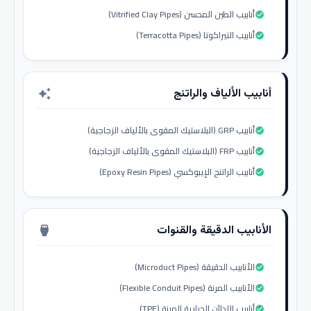
أنابيب الطين المحسن (Vitrified Clay Pipes)
check_circle
أنابيب التيراكوتا (Terracotta Pipes)
check_circle
أنابيب الألياف والراتنج
auto_awesome
أنابيب GRP (البلاستيك المقوى بالألياف الزجاجية)
check_circle
أنابيب FRP (البلاستيك المقوى بالألياف الزجاجية)
check_circle
أنابيب الراتنج الإيبوكسي (Epoxy Resin Pipes)
check_circle
الأنابيب الدقيقة والقنوات
settings_input_hdmi
الأنابيب الدقيقة (Microduct Pipes)
check_circle
الأنابيب المرنة (Flexible Conduit Pipes)
check_circle
أنابيب اللدائن الحرارية المرنة (TPE)
check_circle