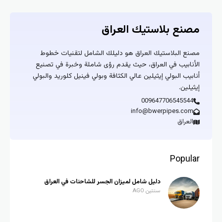
مصنع بلاستيك العراق
مصنع البلاستيك العراق هو دليلك الشامل لتقنيات خطوط
الأنابيب في العراق، حيث يقدم رؤى شاملة وخبرة في تصنيع
أنابيب البولي إيثيلين عالي الكثافة وبولي فينيل كلوريد والبولي
إيثيلين.
009647706545544
info@bwerpipes.com
العراق
Popular
دليل شامل لميزان الجسر للشاحنات في العراق
سنتين AGO