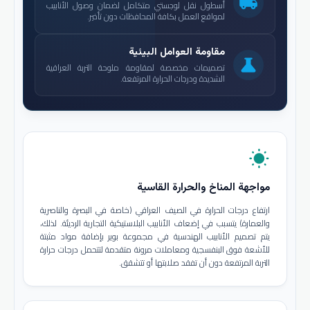
local_shipping
أسطول نقل لوجستي متكامل لضمان وصول الأنابيب
لمواقع العمل بكافة المحافظات دون تأخير.
مقاومة العوامل البيئية
science
تصميمات مخصصة لمقاومة ملوحة التربة العراقية
الشديدة ودرجات الحرارة المرتفعة.
wb_sunny
مواجهة المناخ والحرارة القاسية
ارتفاع درجات الحرارة في الصيف العراقي (خاصة في البصرة والناصرية
والعمارة) يتسبب في إضعاف الأنابيب البلاستيكية التجارية الرديئة. لذلك،
يتم تصميم الأنابيب الهندسية في مجموعة بوير بإضافة مواد مثبتة
للأشعة فوق البنفسجية ومعاملات مرونة متقدمة لتتحمل درجات حرارة
التربة المرتفعة دون أن تفقد صلابتها أو تتشقق.