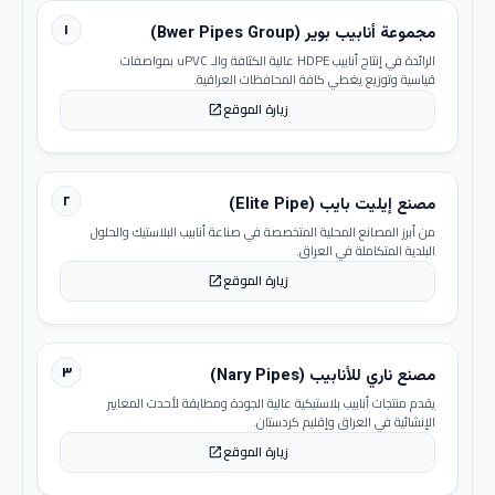
١
مجموعة أنابيب بوير (Bwer Pipes Group)
الرائدة في إنتاج أنابيب HDPE عالية الكثافة والـ uPVC بمواصفات
قياسية وتوزيع يغطي كافة المحافظات العراقية.
زيارة الموقع
open_in_new
٢
مصنع إيليت بايب (Elite Pipe)
من أبرز المصانع المحلية المتخصصة في صناعة أنابيب البلاستيك والحلول
البلدية المتكاملة في العراق.
زيارة الموقع
open_in_new
٣
مصنع ناري للأنابيب (Nary Pipes)
يقدم منتجات أنابيب بلاستيكية عالية الجودة ومطابقة لأحدث المعايير
الإنشائية في العراق وإقليم كردستان.
زيارة الموقع
open_in_new