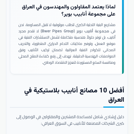
لماذا يعتمد المقاولون والمهندسون في العراق
على مجموعة أنابيب بوير؟
مشاريع البنية التحتية الكبرى تتطلب موثوقية لا تقبل المساومة. نحن
في
مجموعة أنابيب بوير (Bwer Pipes Group)
لا نقدم مجرد
أنابيب، بل نوفر حلولاً هندسية متكاملة تشمل الاستشارات الفنية في
موقع العمل، وتوفير ماكينات اللحام الحراري المتطورة، والتدريب
المجاني للكوادر الفنية العراقية لضمان تركيب الأنابيب وفق
المواصفات الهندسية الدقيقة. نهدف إلى رفع كفاءة المنتج المحلي
ومنافسة السلع المستوردة لتعزيز الاقتصاد الوطني.
أفضل 10 مصانع أنابيب بلاستيكية في
العراق
دليل إرشادي شامل لمساعدة المشترين والمقاولين في الوصول إلى
كبرى الشركات المصنعة للأنابيب في السوق العراقي: