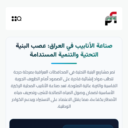
صناعة الأنابيب في العراق: عصب البنية
التحتية والتنمية المستدامة
تمر مشاريع البنية التحتية في المحافظات العراقية بمرحلة حرجة
تتطلب مواد إنشائية قادرة على الصمود أمام الظروف الجوية
القاسية والتربة عالية الملوحة. تعد صناعة الأنابيب المحلية الركيزة
الأساسية لضمان وصول المياه الصالحة للشرب وتصريف مياه
الأمطار بكفاءة، مما يقلل الاعتماد على الاستيراد ويدعم الكوادر
الوطنية.