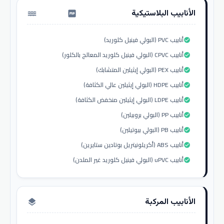
الأنابيب البلاستيكية
water_pump
أنابيب PVC (البولي فينيل كلوريد)
check_circle
أنابيب CPVC (البولي فينيل كلوريد المعالج بالكلور)
check_circle
أنابيب PEX (البولي إيثيلين المتشابك)
check_circle
أنابيب HDPE (البولي إيثيلين عالي الكثافة)
check_circle
أنابيب LDPE (البولي إيثيلين منخفض الكثافة)
check_circle
أنابيب PP (البولي بروبيلين)
check_circle
أنابيب PB (البولي بيوتيلين)
check_circle
أنابيب ABS (أكريلونيتريل بوتادين ستايرين)
check_circle
أنابيب uPVC (البولي فينيل كلوريد غير الملدن)
check_circle
الأنابيب المركبة
layers