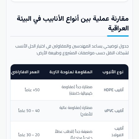
مقارنة عملية بين أنواع الأنابيب في البيئة
العراقية
جدول توضيحي يساعد المهندسين والمقاولين في اختيار الحل الأنسب
لشبكات النقل حسب مواصفات المشروع وطبيعة الأرض:
نوع الأنبوب
المقاومة لملوحة التربة
العمر الافتراضي المتو
ممتازة جداً (مقاومة
أنابيب HDPE
50+ عاماً
كيميائية كاملة)
ممتازة (مقاومة عالية
أنابيب uPVC
40 – 50 عاماً
للأملاح)
أنابيب
ضعيفة جداً (تتطلب عطلاً
الفولاذ
20 – 30 عاماً
خارجياً وداخلياً)