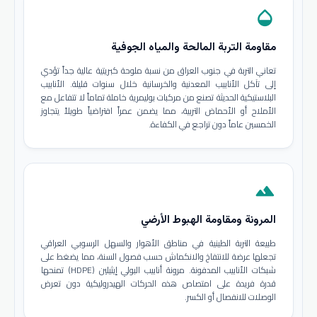
opacity
مقاومة التربة المالحة والمياه الجوفية
تعاني التربة في جنوب العراق من نسبة ملوحة كبريتية عالية جداً تؤدي
إلى تآكل الأنابيب المعدنية والخرسانية خلال سنوات قليلة. الأنابيب
البلاستيكية الحديثة تصنع من مركبات بوليمرية خاملة تماماً لا تتفاعل مع
الأملاح أو الأحماض التربية، مما يضمن عمراً افتراضياً طويلاً يتجاوز
الخمسين عاماً دون تراجع في الكفاءة.
terrain
المرونة ومقاومة الهبوط الأرضي
طبيعة التربة الطينية في مناطق الأهوار والسهل الرسوبي العراقي
تجعلها عرضة للانتفاخ والانكماش حسب فصول السنة، مما يضغط على
شبكات الأنابيب المدفونة. مرونة أنابيب البولي إيثيلين (HDPE) تمنحها
قدرة فريدة على امتصاص هذه الحركات الهيدروليكية دون تعرض
الوصلات للانفصال أو الكسر.