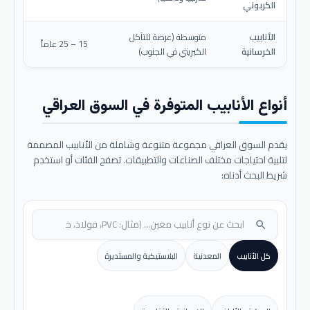
الكربوني
الأنابيب
متوسطة (عرضة للتآكل
15 – 25 عاماً
الخرسانية
الكبريتي في الجنوب)
أنواع الأنابيب المتوفرة في السوق العراقي
يقدم السوق العراقي مجموعة متنوعة وشاملة من الأنابيب المصممة
لتلبية احتياجات مختلف الصناعات والتطبيقات. تصفح الفئات أو استخدم
شريط البحث أدناه:
search
كل الأنابيب
المعدنية
البلاستيكية والمستديرة