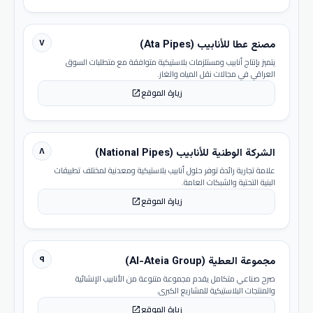
٧
مصنع عطا للأنابيب (Ata Pipes)
يتميز بإنتاج أنابيب ومستلزمات بلاستيكية متوافقة مع متطلبات السوق
العراقي في مجالات نقل المياه والغاز.
زيارة الموقع
open_in_new
٨
الشركة الوطنية للأنابيب (National Pipes)
علامة تجارية رائدة توفر حلول أنابيب بلاستيكية ومعدنية لمختلف تطبيقات
البنية التحتية والشبكات العامة.
زيارة الموقع
open_in_new
٩
مجموعة العطية (Al-Ateia Group)
صرح صناعي متكامل يقدم مجموعة متنوعة من الأنابيب الإنشائية
والمنتجات البلاستيكية للمشاريع الكبرى.
زيارة الموقع
open_in_new