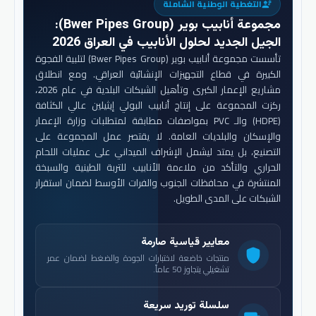
التغطية الوطنية الشاملة
engineering
مجموعة أنابيب بوير (Bwer Pipes Group)
:
الجيل الجديد لحلول الأنابيب في العراق 2026
تأسست مجموعة أنابيب بوير (Bwer Pipes Group) لتلبية الفجوة
الكبيرة في قطاع التجهيزات الإنشائية العراقي. ومع انطلاق
مشاريع الإعمار الكبرى وتأهيل الشبكات البلدية في عام 2026،
ركزت المجموعة على إنتاج أنابيب البولي إيثيلين عالي الكثافة
(HDPE) والـ PVC بمواصفات مطابقة لمتطلبات وزارة الإعمار
والإسكان والبلديات العامة. لا يقتصر عمل المجموعة على
التصنيع، بل يمتد ليشمل الإشراف الميداني على عمليات اللحام
الحراري والتأكد من ملاءمة الأنابيب للتربة الطينية والسبخة
المنتشرة في محافظات الجنوب والفرات الأوسط لضمان استقرار
الشبكات على المدى الطويل.
معايير قياسية صارمة
shield
منتجات خاضعة لاختبارات الجودة والضغط لضمان عمر
تشغيلي يتجاوز 50 عاماً.
سلسلة توريد سريعة