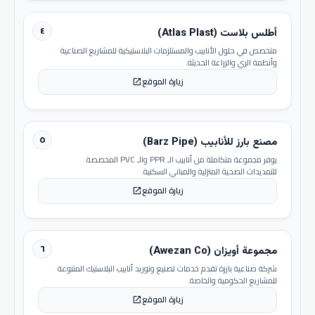
٤
أطلس بلاست (Atlas Plast)
متخصص في حلول الأنابيب والمستلزمات البلاستيكية للمشاريع الصناعية
وأنظمة الري والزراعة الحديثة.
زيارة الموقع
open_in_new
٥
مصنع بارز للأنابيب (Barz Pipe)
يوفر مجموعة متكاملة من أنابيب الـ PPR والـ PVC المخصصة
للتمديدات الصحية المنزلية والمباني السكنية.
زيارة الموقع
open_in_new
٦
مجموعة أويزان (Awezan Co)
شركة صناعية بارزة تقدم خدمات تصنيع وتوريد أنابيب البلاستيك المتنوعة
للمشاريع الحكومية والخاصة.
زيارة الموقع
open_in_new