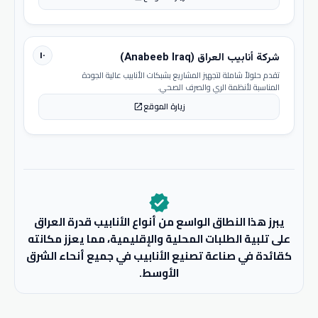
١٠
شركة أنابيب العراق (Anabeeb Iraq)
تقدم حلولاً شاملة لتجهيز المشاريع بشبكات الأنابيب عالية الجودة
المناسبة لأنظمة الري والصرف الصحي.
زيارة الموقع
open_in_new
verified
يبرز هذا النطاق الواسع من أنواع الأنابيب قدرة العراق
على تلبية الطلبات المحلية والإقليمية، مما يعزز مكانته
كقائدة في صناعة تصنيع الأنابيب في جميع أنحاء الشرق
الأوسط.